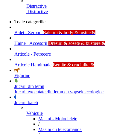
Distractive
Distractive
Toate categoriile
Balet - Serbari
Balerini & body & fustite &
Haine - Accesorii
Dresuri & sosete & bustiere &
Articole - Petrecere
Articole Handmade
Bentite & cruciulite &
Figurine
Jucarii din lemn
Jucarii executate din lemn cu vopsele ecologice
Jucarii baieti
Vehicule
Masini - Motociclete
/
Masini cu telecomanda