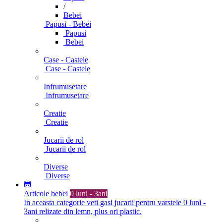
/
Bebei
Papusi - Bebei
Papusi
Bebei
Case - Castele
Case - Castele
Infrumusetare
Infrumusetare
Creatie
Creatie
Jucarii de rol
Jucarii de rol
Diverse
Diverse
Articole bebei
0 luni - 3ani
In aceasta categorie veti gasi jucarii pentru varstele 0 luni -
3ani relizate din lemn, plus ori plastic.