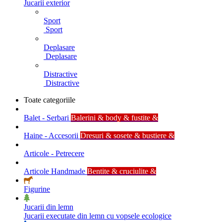
Jucarii exterior
Sport
Sport
Deplasare
Deplasare
Distractive
Distractive
Toate categoriile
Balet - Serbari
Balerini & body & fustite &
Haine - Accesorii
Dresuri & sosete & bustiere &
Articole - Petrecere
Articole Handmade
Bentite & cruciulite &
Figurine
Jucarii din lemn
Jucarii executate din lemn cu vopsele ecologice