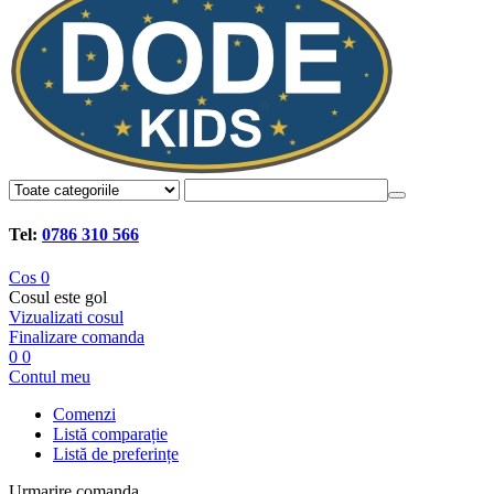
Tel:
0786 310 566
Cos
0
Cosul este gol
Vizualizati cosul
Finalizare comanda
0
0
Contul meu
Comenzi
Listă comparație
Listă de preferințe
Urmarire comanda