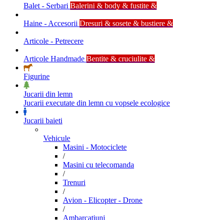
Balet - Serbari
Balerini & body & fustite &
Haine - Accesorii
Dresuri & sosete & bustiere &
Articole - Petrecere
Articole Handmade
Bentite & cruciulite &
Figurine
Jucarii din lemn
Jucarii executate din lemn cu vopsele ecologice
Jucarii baieti
Vehicule
Masini - Motociclete
/
Masini cu telecomanda
/
Trenuri
/
Avion - Elicopter - Drone
/
Ambarcatiuni