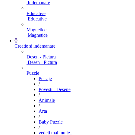
Indemanare
Educative
Educative
Magnetice
Magnetice
Creatie si indemanare
Desen - Pictura
Desen - Pictura
Puzzle
Peisaje
/
Povesti - Desene
/
Animale
/
Arta
/
Baby Puzzle
/
vedeti mai multe...