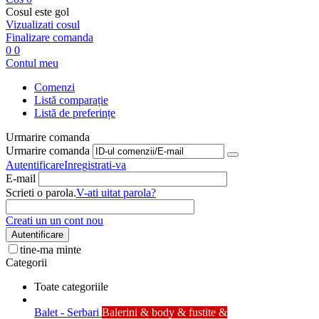
Cosul este gol
Vizualizati cosul
Finalizare comanda
0
0
Contul meu
Comenzi
Listă comparație
Listă de preferințe
Urmarire comanda
Urmarire comanda
Autentificare
Inregistrati-va
E-mail
Scrieti o parola.
V-ati uitat parola?
Creati un un cont nou
Autentificare
tine-ma minte
Categorii
Toate categoriile
Balet - Serbari
Balerini & body & fustite &