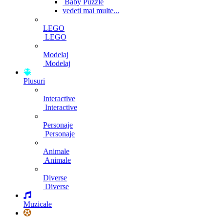
Baby Puzzle
vedeti mai multe...
LEGO
LEGO
Modelaj
Modelaj
Plusuri
Interactive
Interactive
Personaje
Personaje
Animale
Animale
Diverse
Diverse
Muzicale