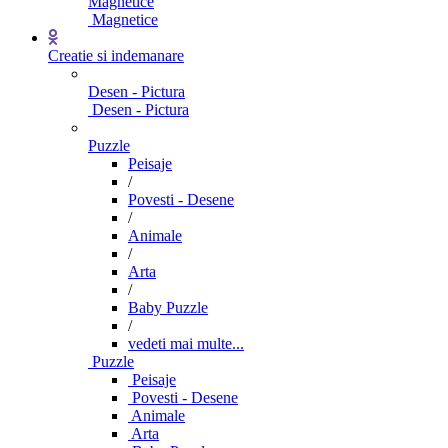
Magnetice
Magnetice
Creatie si indemanare
Desen - Pictura
Desen - Pictura
Puzzle
Peisaje
/
Povesti - Desene
/
Animale
/
Arta
/
Baby Puzzle
/
vedeti mai multe...
Puzzle
Peisaje
Povesti - Desene
Animale
Arta