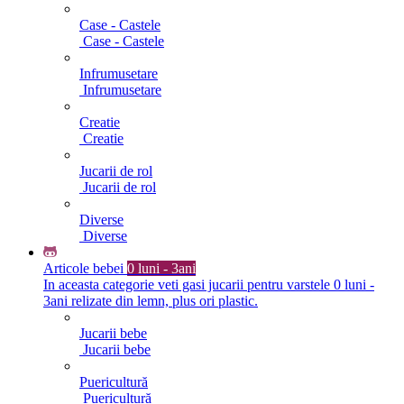
Case - Castele
Case - Castele
Infrumusetare
Infrumusetare
Creatie
Creatie
Jucarii de rol
Jucarii de rol
Diverse
Diverse
Articole bebei
0 luni - 3ani
In aceasta categorie veti gasi jucarii pentru varstele 0 luni -
3ani relizate din lemn, plus ori plastic.
Jucarii bebe
Jucarii bebe
Puericultură
Puericultură