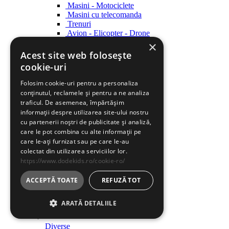
Masini - Motociclete
Masini cu telecomanda
Trenuri
Avion - Elicopter - Drone
Ambarcatiuni
×
Acest site web folosește
Roboti
cookie-uri
Roboti
Folosim cookie-uri pentru a personaliza
Creatie
conținutul, reclamele și pentru a ne analiza
Creatie
traficul. De asemenea, împărtășim
informații despre utilizarea site-ului nostru
Indemanare
cu partenerii noștri de publicitate și analiză,
Indemanare
care le pot combina cu alte informații pe
care le-ați furnizat sau pe care le-au
Arme
colectat din utilizarea serviciilor lor.
Arme
https://www.dodekids.ro/cookie-ro/
Parcari / Circuite
Parcari / Circuite
ACCEPTĂ TOATE
REFUZĂ TOT
Jucarii rol
ARATĂ DETALIILE
Jucarii rol
Diverse