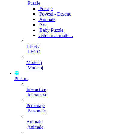
Puzzle
Peisaje
Povesti - Desene
Animale
Arta
Baby Puzzle
vedeti mai multe...
LEGO
LEGO
Modelaj
Modelaj
Plusuri
Interactive
Interactive
Personaje
Personaje
Animale
Animale