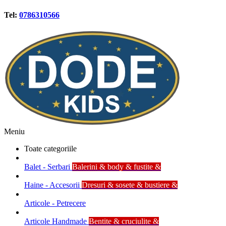
Tel:
0786310566
Meniu
Toate categoriile
Balet - Serbari
Balerini & body & fustite &
Haine - Accesorii
Dresuri & sosete & bustiere &
Articole - Petrecere
Articole Handmade
Bentite & cruciulite &