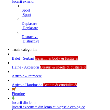
Jucarii exterior
Sport
Sport
Deplasare
Deplasare
Distractive
Distractive
Toate categoriile
Balet - Serbari
Balerini & body & fustite &
Haine - Accesorii
Dresuri & sosete & bustiere &
Articole - Petrecere
Articole Handmade
Bentite & cruciulite &
Figurine
Jucarii din lemn
Jucarii executate din lemn cu vopsele ecologice