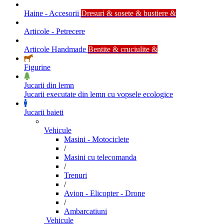
Haine - Accesorii
Dresuri & sosete & bustiere &
Articole - Petrecere
Articole Handmade
Bentite & cruciulite &
Figurine
Jucarii din lemn
Jucarii executate din lemn cu vopsele ecologice
Jucarii baieti
Vehicule
Masini - Motociclete
/
Masini cu telecomanda
/
Trenuri
/
Avion - Elicopter - Drone
/
Ambarcatiuni
Vehicule