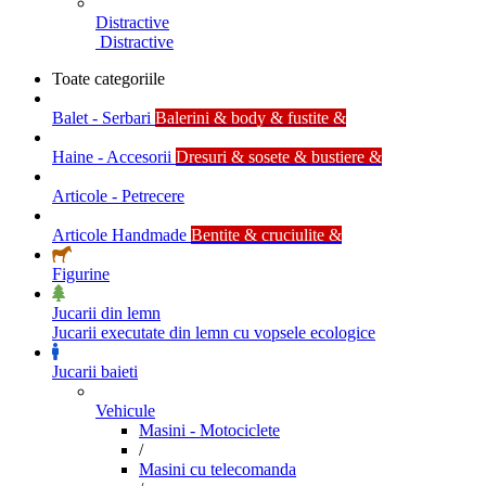
Distractive
Distractive
Toate categoriile
Balet - Serbari
Balerini & body & fustite &
Haine - Accesorii
Dresuri & sosete & bustiere &
Articole - Petrecere
Articole Handmade
Bentite & cruciulite &
Figurine
Jucarii din lemn
Jucarii executate din lemn cu vopsele ecologice
Jucarii baieti
Vehicule
Masini - Motociclete
/
Masini cu telecomanda