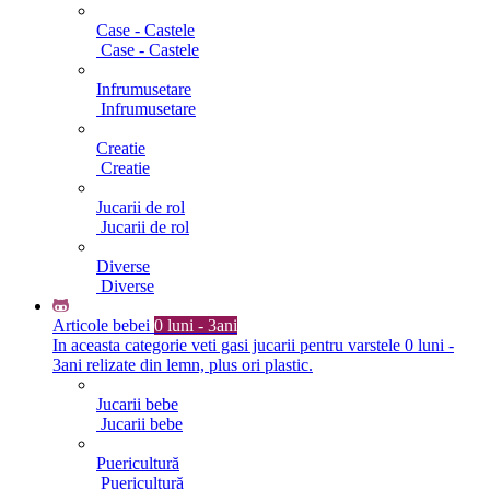
Case - Castele
Case - Castele
Infrumusetare
Infrumusetare
Creatie
Creatie
Jucarii de rol
Jucarii de rol
Diverse
Diverse
Articole bebei
0 luni - 3ani
In aceasta categorie veti gasi jucarii pentru varstele 0 luni -
3ani relizate din lemn, plus ori plastic.
Jucarii bebe
Jucarii bebe
Puericultură
Puericultură