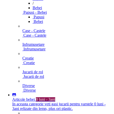
/
Bebei
Papusi - Bebei
Papusi
Bebei
Case - Castele
Case - Castele
Infrumusetare
Infrumusetare
Creatie
Creatie
Jucarii de rol
Jucarii de rol
Diverse
Diverse
Articole bebei
0 luni - 3ani
In aceasta categorie veti gasi jucarii pentru varstele 0 luni -
3ani relizate din lemn, plus ori plastic.