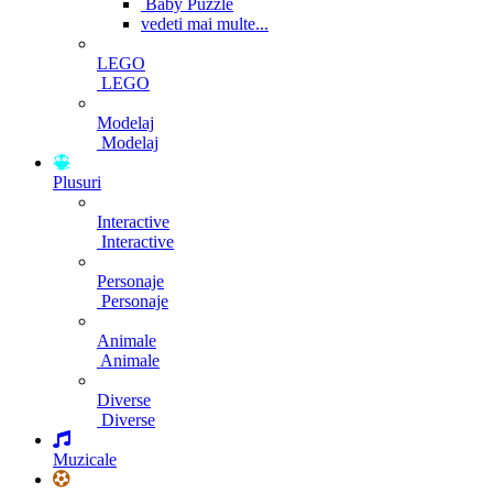
Baby Puzzle
vedeti mai multe...
LEGO
LEGO
Modelaj
Modelaj
Plusuri
Interactive
Interactive
Personaje
Personaje
Animale
Animale
Diverse
Diverse
Muzicale