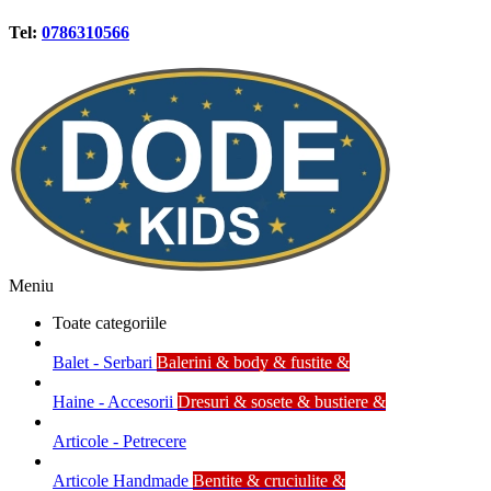
Tel:
0786310566
Meniu
Toate categoriile
Balet - Serbari
Balerini & body & fustite &
Haine - Accesorii
Dresuri & sosete & bustiere &
Articole - Petrecere
Articole Handmade
Bentite & cruciulite &