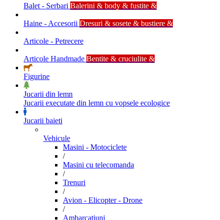
Balet - Serbari
Balerini & body & fustite &
Haine - Accesorii
Dresuri & sosete & bustiere &
Articole - Petrecere
Articole Handmade
Bentite & cruciulite &
Figurine
Jucarii din lemn
Jucarii executate din lemn cu vopsele ecologice
Jucarii baieti
Vehicule
Masini - Motociclete
/
Masini cu telecomanda
/
Trenuri
/
Avion - Elicopter - Drone
/
Ambarcatiuni