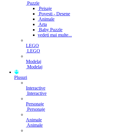
Puzzle
Peisaje
Povesti - Desene
Animale
Arta
Baby Puzzle
vedeti mai multe...
LEGO
LEGO
Modelaj
Modelaj
Plusuri
Interactive
Interactive
Personaje
Personaje
Animale
Animale