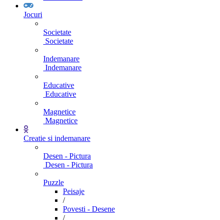
Jocuri
Societate
Societate
Indemanare
Indemanare
Educative
Educative
Magnetice
Magnetice
Creatie si indemanare
Desen - Pictura
Desen - Pictura
Puzzle
Peisaje
/
Povesti - Desene
/