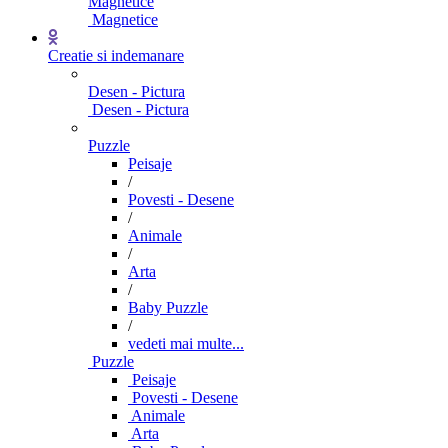
Magnetice
Magnetice
Creatie si indemanare
Desen - Pictura
Desen - Pictura
Puzzle
Peisaje
/
Povesti - Desene
/
Animale
/
Arta
/
Baby Puzzle
/
vedeti mai multe...
Puzzle
Peisaje
Povesti - Desene
Animale
Arta