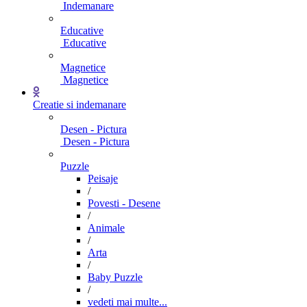
Indemanare
Educative
Educative
Magnetice
Magnetice
Creatie si indemanare
Desen - Pictura
Desen - Pictura
Puzzle
Peisaje
/
Povesti - Desene
/
Animale
/
Arta
/
Baby Puzzle
/
vedeti mai multe...