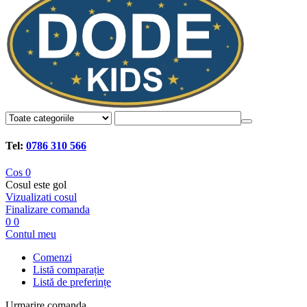
Tel:
0786 310 566
Cos
0
Cosul este gol
Vizualizati cosul
Finalizare comanda
0
0
Contul meu
Comenzi
Listă comparație
Listă de preferințe
Urmarire comanda