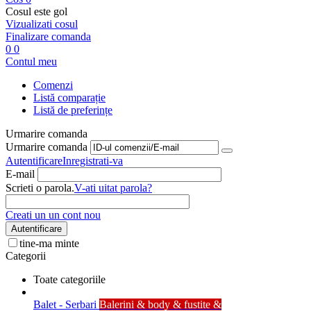
Cosul este gol
Vizualizati cosul
Finalizare comanda
0
0
Contul meu
Comenzi
Listă comparație
Listă de preferințe
Urmarire comanda
Urmarire comanda
Autentificare
Inregistrati-va
E-mail
Scrieti o parola.
V-ati uitat parola?
Creati un un cont nou
Autentificare
tine-ma minte
Categorii
Toate categoriile
Balet - Serbari
Balerini & body & fustite &