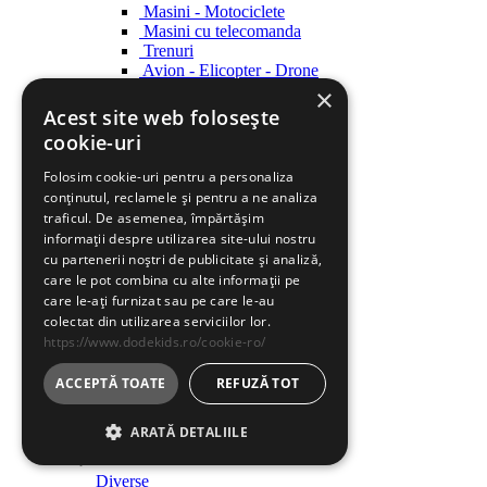
Masini - Motociclete
Masini cu telecomanda
Trenuri
Avion - Elicopter - Drone
Ambarcatiuni
×
Acest site web folosește
Roboti
cookie-uri
Roboti
Folosim cookie-uri pentru a personaliza
Creatie
conținutul, reclamele și pentru a ne analiza
Creatie
traficul. De asemenea, împărtășim
informații despre utilizarea site-ului nostru
Indemanare
cu partenerii noștri de publicitate și analiză,
Indemanare
care le pot combina cu alte informații pe
care le-ați furnizat sau pe care le-au
Arme
colectat din utilizarea serviciilor lor.
Arme
https://www.dodekids.ro/cookie-ro/
Parcari / Circuite
Parcari / Circuite
ACCEPTĂ TOATE
REFUZĂ TOT
Jucarii rol
ARATĂ DETALIILE
Jucarii rol
Diverse