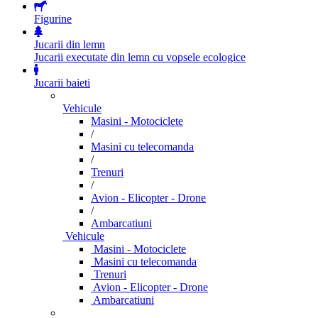
Figurine
Jucarii din lemn
Jucarii executate din lemn cu vopsele ecologice
Jucarii baieti
Vehicule
Masini - Motociclete
/
Masini cu telecomanda
/
Trenuri
/
Avion - Elicopter - Drone
/
Ambarcatiuni
Vehicule
Masini - Motociclete
Masini cu telecomanda
Trenuri
Avion - Elicopter - Drone
Ambarcatiuni