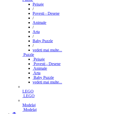
Peisaje
/
Povesti - Desene
/
Animale
/
Arta
/
Baby Puzzle
/
vedeti mai multe...
Puzzle
Peisaje
Povesti - Desene
Animale
Arta
Baby Puzzle
vedeti mai multe...
LEGO
LEGO
Modelaj
Modelaj