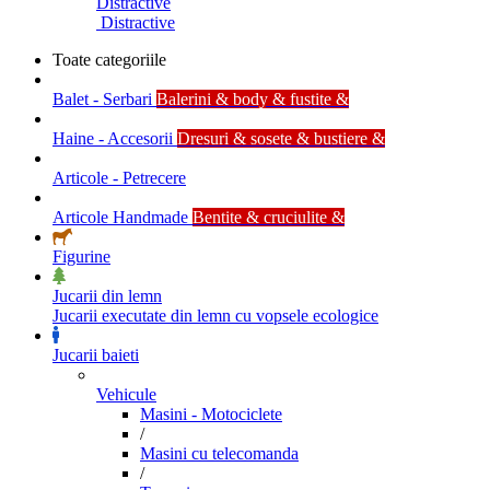
Distractive
Distractive
Toate categoriile
Balet - Serbari
Balerini & body & fustite &
Haine - Accesorii
Dresuri & sosete & bustiere &
Articole - Petrecere
Articole Handmade
Bentite & cruciulite &
Figurine
Jucarii din lemn
Jucarii executate din lemn cu vopsele ecologice
Jucarii baieti
Vehicule
Masini - Motociclete
/
Masini cu telecomanda
/