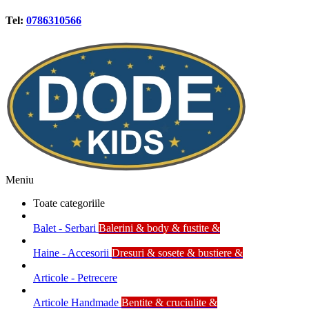
Tel:
0786310566
Meniu
Toate categoriile
Balet - Serbari
Balerini & body & fustite &
Haine - Accesorii
Dresuri & sosete & bustiere &
Articole - Petrecere
Articole Handmade
Bentite & cruciulite &