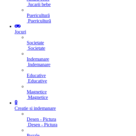
Jucarii bebe
Puericultură
Puericultură
Jocuri
Societate
Societate
Indemanare
Indemanare
Educative
Educative
Magnetice
Magnetice
Creatie si indemanare
Desen - Pictura
Desen - Pictura
Puzzle