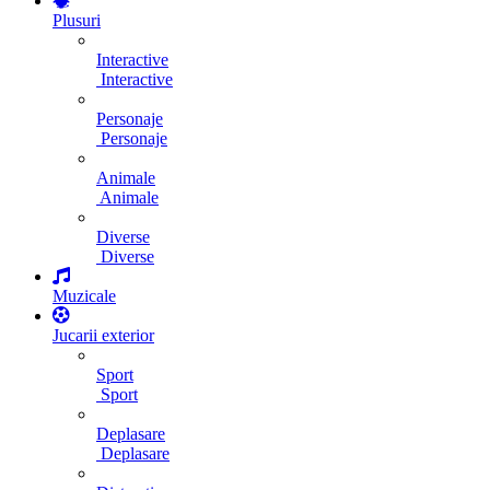
Plusuri
Interactive
Interactive
Personaje
Personaje
Animale
Animale
Diverse
Diverse
Muzicale
Jucarii exterior
Sport
Sport
Deplasare
Deplasare