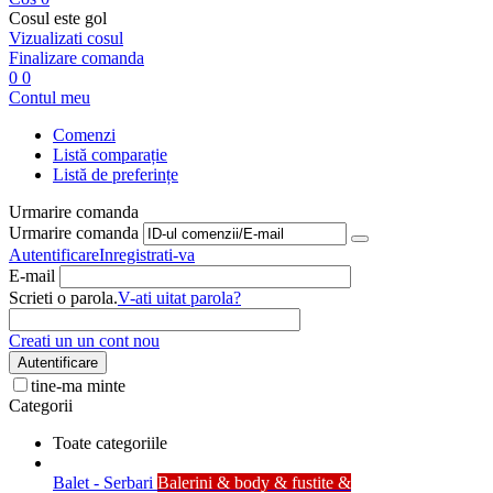
Cosul este gol
Vizualizati cosul
Finalizare comanda
0
0
Contul meu
Comenzi
Listă comparație
Listă de preferințe
Urmarire comanda
Urmarire comanda
Autentificare
Inregistrati-va
E-mail
Scrieti o parola.
V-ati uitat parola?
Creati un un cont nou
Autentificare
tine-ma minte
Categorii
Toate categoriile
Balet - Serbari
Balerini & body & fustite &