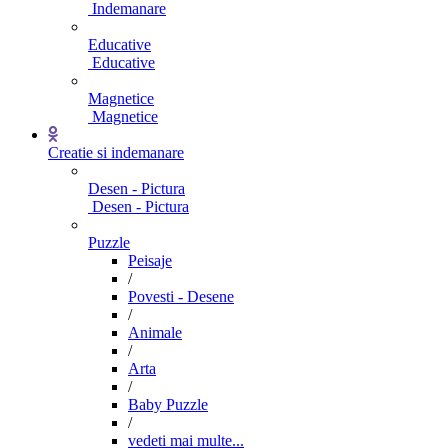
Indemanare
Educative
Educative
Magnetice
Magnetice
Creatie si indemanare
Desen - Pictura
Desen - Pictura
Puzzle
Peisaje
/
Povesti - Desene
/
Animale
/
Arta
/
Baby Puzzle
/
vedeti mai multe...