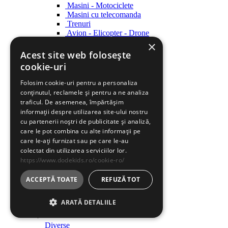
Masini - Motociclete
Masini cu telecomanda
Trenuri
Avion - Elicopter - Drone
Ambarcatiuni
×
Acest site web folosește
Roboti
cookie-uri
Roboti
Folosim cookie-uri pentru a personaliza
Creatie
conținutul, reclamele și pentru a ne analiza
Creatie
traficul. De asemenea, împărtășim
informații despre utilizarea site-ului nostru
Indemanare
cu partenerii noștri de publicitate și analiză,
Indemanare
care le pot combina cu alte informații pe
care le-ați furnizat sau pe care le-au
Arme
colectat din utilizarea serviciilor lor.
Arme
https://www.dodekids.ro/cookie-ro/
Parcari / Circuite
Parcari / Circuite
ACCEPTĂ TOATE
REFUZĂ TOT
Jucarii rol
ARATĂ DETALIILE
Jucarii rol
Diverse