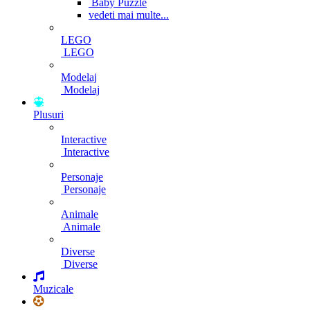
Baby Puzzle
vedeti mai multe...
LEGO
LEGO
Modelaj
Modelaj
Plusuri
Interactive
Interactive
Personaje
Personaje
Animale
Animale
Diverse
Diverse
Muzicale