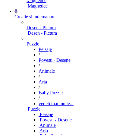
Magnetice
Magnetice
Creatie si indemanare
Desen - Pictura
Desen - Pictura
Puzzle
Peisaje
/
Povesti - Desene
/
Animale
/
Arta
/
Baby Puzzle
/
vedeti mai multe...
Puzzle
Peisaje
Povesti - Desene
Animale
Arta