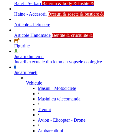
Balet - Serbari
Balerini & body & fustite &
Haine - Accesorii
Dresuri & sosete & bustiere &
Articole - Petrecere
Articole Handmade
Bentite & cruciulite &
Figurine
Jucarii din lemn
Jucarii executate din lemn cu vopsele ecologice
Jucarii baieti
Vehicule
Masini - Motociclete
/
Masini cu telecomanda
/
Trenuri
/
Avion - Elicopter - Drone
/
Ambarcatiuni