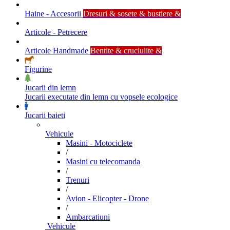
Haine - Accesorii
Dresuri & sosete & bustiere &
Articole - Petrecere
Articole Handmade
Bentite & cruciulite &
Figurine
Jucarii din lemn
Jucarii executate din lemn cu vopsele ecologice
Jucarii baieti
Vehicule
Masini - Motociclete
/
Masini cu telecomanda
/
Trenuri
/
Avion - Elicopter - Drone
/
Ambarcatiuni
Vehicule