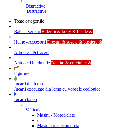
Distractive
Distractive
Toate categoriile
Balet - Serbari
Balerini & body & fustite &
Haine - Accesorii
Dresuri & sosete & bustiere &
Articole - Petrecere
Articole Handmade
Bentite & cruciulite &
Figurine
Jucarii din lemn
Jucarii executate din lemn cu vopsele ecologice
Jucarii baieti
Vehicule
Masini - Motociclete
/
Masini cu telecomanda