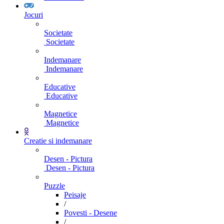
Jocuri
Societate
Societate
Indemanare
Indemanare
Educative
Educative
Magnetice
Magnetice
Creatie si indemanare
Desen - Pictura
Desen - Pictura
Puzzle
Peisaje
/
Povesti - Desene
/