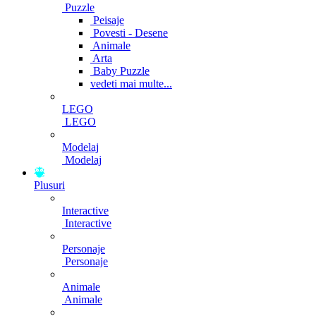
Puzzle
Peisaje
Povesti - Desene
Animale
Arta
Baby Puzzle
vedeti mai multe...
LEGO
LEGO
Modelaj
Modelaj
Plusuri
Interactive
Interactive
Personaje
Personaje
Animale
Animale