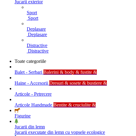
Jucarii exterior
Sport
Sport
Deplasare
Deplasare
Distractive
Distractive
Toate categoriile
Balet - Serbari
Balerini & body & fustite &
Haine - Accesorii
Dresuri & sosete & bustiere &
Articole - Petrecere
Articole Handmade
Bentite & cruciulite &
Figurine
Jucarii din lemn
Jucarii executate din lemn cu vopsele ecologice