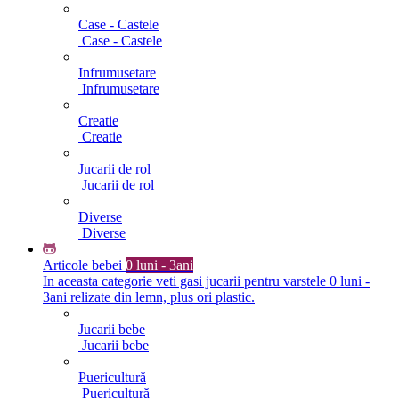
Case - Castele
Case - Castele
Infrumusetare
Infrumusetare
Creatie
Creatie
Jucarii de rol
Jucarii de rol
Diverse
Diverse
Articole bebei
0 luni - 3ani
In aceasta categorie veti gasi jucarii pentru varstele 0 luni -
3ani relizate din lemn, plus ori plastic.
Jucarii bebe
Jucarii bebe
Puericultură
Puericultură