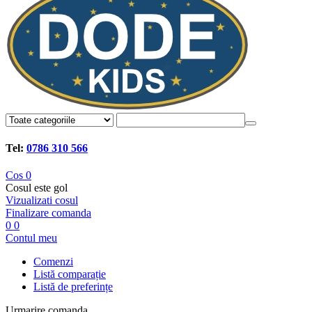
Tel:
0786 310 566
Cos
0
Cosul este gol
Vizualizati cosul
Finalizare comanda
0
0
Contul meu
Comenzi
Listă comparație
Listă de preferințe
Urmarire comanda