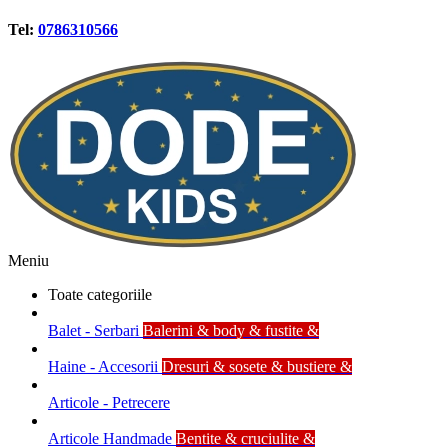
Tel:
0786310566
Meniu
Toate categoriile
Balet - Serbari
Balerini & body & fustite &
Haine - Accesorii
Dresuri & sosete & bustiere &
Articole - Petrecere
Articole Handmade
Bentite & cruciulite &