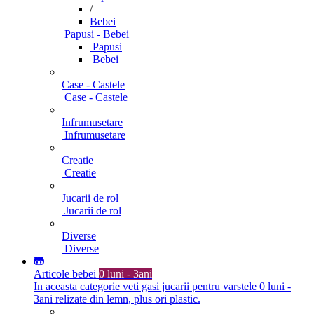
/
Bebei
Papusi - Bebei
Papusi
Bebei
Case - Castele
Case - Castele
Infrumusetare
Infrumusetare
Creatie
Creatie
Jucarii de rol
Jucarii de rol
Diverse
Diverse
Articole bebei
0 luni - 3ani
In aceasta categorie veti gasi jucarii pentru varstele 0 luni -
3ani relizate din lemn, plus ori plastic.