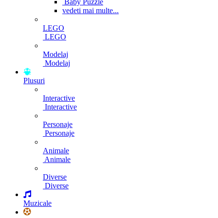
Baby Puzzle
vedeti mai multe...
LEGO
LEGO
Modelaj
Modelaj
Plusuri
Interactive
Interactive
Personaje
Personaje
Animale
Animale
Diverse
Diverse
Muzicale