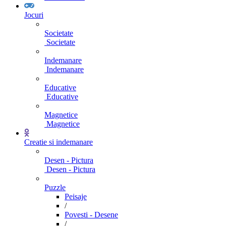
Jocuri
Societate
Societate
Indemanare
Indemanare
Educative
Educative
Magnetice
Magnetice
Creatie si indemanare
Desen - Pictura
Desen - Pictura
Puzzle
Peisaje
/
Povesti - Desene
/