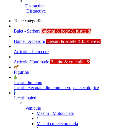
Distractive
Distractive
Toate categoriile
Balet - Serbari
Balerini & body & fustite &
Haine - Accesorii
Dresuri & sosete & bustiere &
Articole - Petrecere
Articole Handmade
Bentite & cruciulite &
Figurine
Jucarii din lemn
Jucarii executate din lemn cu vopsele ecologice
Jucarii baieti
Vehicule
Masini - Motociclete
/
Masini cu telecomanda