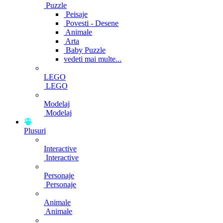
Puzzle
Peisaje
Povesti - Desene
Animale
Arta
Baby Puzzle
vedeti mai multe...
LEGO
LEGO
Modelaj
Modelaj
Plusuri
Interactive
Interactive
Personaje
Personaje
Animale
Animale