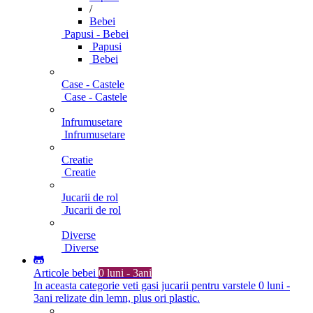
/
Bebei
Papusi - Bebei
Papusi
Bebei
Case - Castele
Case - Castele
Infrumusetare
Infrumusetare
Creatie
Creatie
Jucarii de rol
Jucarii de rol
Diverse
Diverse
Articole bebei
0 luni - 3ani
In aceasta categorie veti gasi jucarii pentru varstele 0 luni -
3ani relizate din lemn, plus ori plastic.