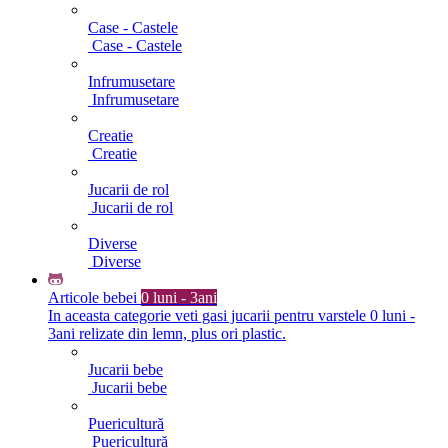
Case - Castele
Case - Castele
Infrumusetare
Infrumusetare
Creatie
Creatie
Jucarii de rol
Jucarii de rol
Diverse
Diverse
Articole bebei
0 luni - 3ani
In aceasta categorie veti gasi jucarii pentru varstele 0 luni -
3ani relizate din lemn, plus ori plastic.
Jucarii bebe
Jucarii bebe
Puericultură
Puericultură