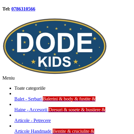
Tel:
0786310566
Meniu
Toate categoriile
Balet - Serbari
Balerini & body & fustite &
Haine - Accesorii
Dresuri & sosete & bustiere &
Articole - Petrecere
Articole Handmade
Bentite & cruciulite &