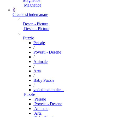
Magnetice
Magnetice
Creatie si indemanare
Desen - Pictura
Desen - Pictura
Puzzle
Peisaje
/
Povesti - Desene
/
Animale
/
Arta
/
Baby Puzzle
/
vedeti mai multe...
Puzzle
Peisaje
Povesti - Desene
Animale
Arta