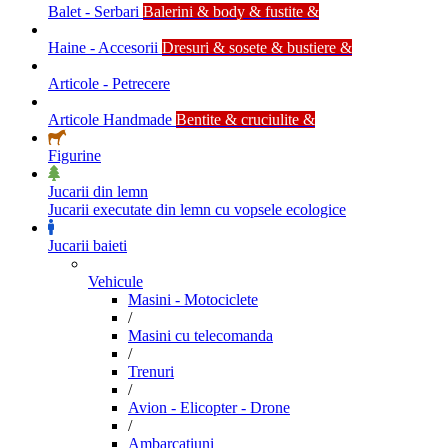
Balet - Serbari
Balerini & body & fustite &
Haine - Accesorii
Dresuri & sosete & bustiere &
Articole - Petrecere
Articole Handmade
Bentite & cruciulite &
Figurine
Jucarii din lemn
Jucarii executate din lemn cu vopsele ecologice
Jucarii baieti
Vehicule
Masini - Motociclete
/
Masini cu telecomanda
/
Trenuri
/
Avion - Elicopter - Drone
/
Ambarcatiuni