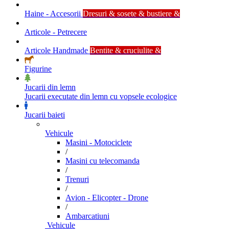
Haine - Accesorii
Dresuri & sosete & bustiere &
Articole - Petrecere
Articole Handmade
Bentite & cruciulite &
Figurine
Jucarii din lemn
Jucarii executate din lemn cu vopsele ecologice
Jucarii baieti
Vehicule
Masini - Motociclete
/
Masini cu telecomanda
/
Trenuri
/
Avion - Elicopter - Drone
/
Ambarcatiuni
Vehicule