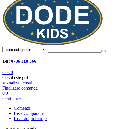
Tel:
0786 310 566
Cos
0
Cosul este gol
Vizualizati cosul
Finalizare comanda
0
0
Contul meu
Comenzi
Listă comparație
Listă de preferințe
Urmarire comanda