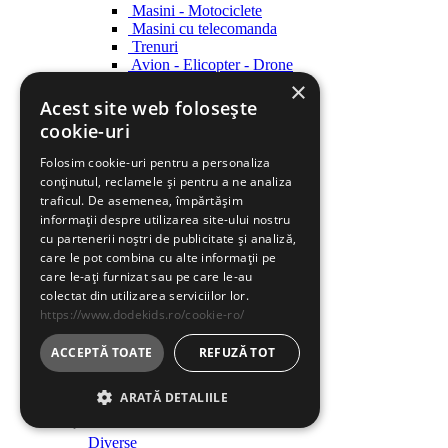
Masini - Motociclete
Masini cu telecomanda
Trenuri
Avion - Elicopter - Drone
Ambarcatiuni
×
Acest site web folosește
Roboti
cookie-uri
Roboti
Folosim cookie-uri pentru a personaliza
Creatie
conținutul, reclamele și pentru a ne analiza
Creatie
traficul. De asemenea, împărtășim
informații despre utilizarea site-ului nostru
Indemanare
cu partenerii noștri de publicitate și analiză,
Indemanare
care le pot combina cu alte informații pe
care le-ați furnizat sau pe care le-au
Arme
colectat din utilizarea serviciilor lor.
Arme
https://www.dodekids.ro/cookie-ro/
Parcari / Circuite
Parcari / Circuite
ACCEPTĂ TOATE
REFUZĂ TOT
Jucarii rol
ARATĂ DETALIILE
Jucarii rol
Diverse