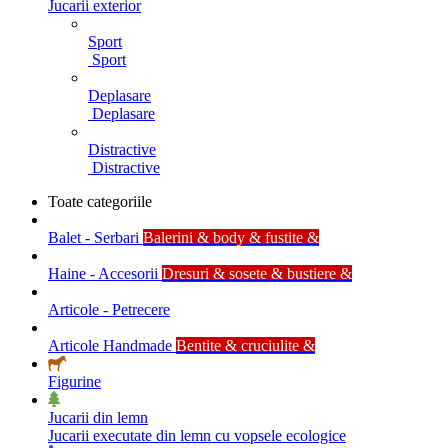
Jucarii exterior
Sport
Sport
Deplasare
Deplasare
Distractive
Distractive
Toate categoriile
Balet - Serbari
Balerini & body & fustite &
Haine - Accesorii
Dresuri & sosete & bustiere &
Articole - Petrecere
Articole Handmade
Bentite & cruciulite &
Figurine
Jucarii din lemn
Jucarii executate din lemn cu vopsele ecologice