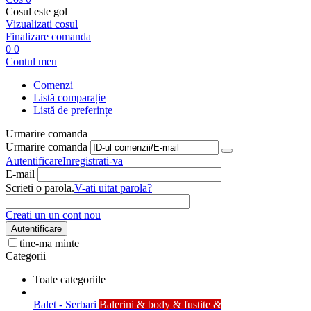
Cosul este gol
Vizualizati cosul
Finalizare comanda
0
0
Contul meu
Comenzi
Listă comparație
Listă de preferințe
Urmarire comanda
Urmarire comanda
Autentificare
Inregistrati-va
E-mail
Scrieti o parola.
V-ati uitat parola?
Creati un un cont nou
Autentificare
tine-ma minte
Categorii
Toate categoriile
Balet - Serbari
Balerini & body & fustite &