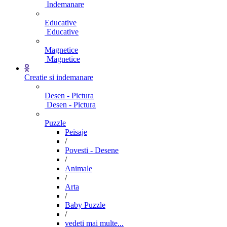
Indemanare
Educative
Educative
Magnetice
Magnetice
Creatie si indemanare
Desen - Pictura
Desen - Pictura
Puzzle
Peisaje
/
Povesti - Desene
/
Animale
/
Arta
/
Baby Puzzle
/
vedeti mai multe...