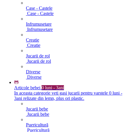
Case - Castele
Case - Castele
Infrumusetare
Infrumusetare
Creatie
Creatie
Jucarii de rol
Jucarii de rol
Diverse
Diverse
Articole bebei
0 luni - 3ani
In aceasta categorie veti gasi jucarii pentru varstele 0 luni -
3ani relizate din lemn, plus ori plastic.
Jucarii bebe
Jucarii bebe
Puericultură
Puericultură