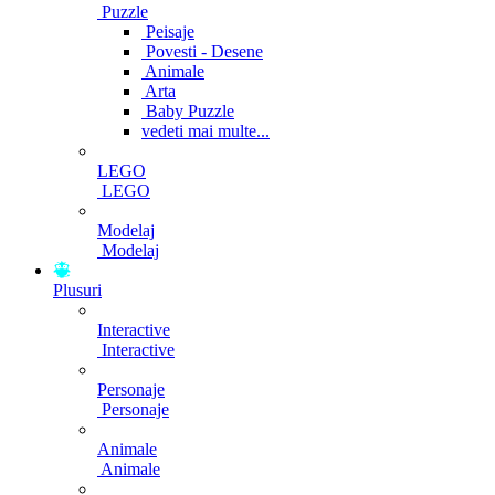
Puzzle
Peisaje
Povesti - Desene
Animale
Arta
Baby Puzzle
vedeti mai multe...
LEGO
LEGO
Modelaj
Modelaj
Plusuri
Interactive
Interactive
Personaje
Personaje
Animale
Animale