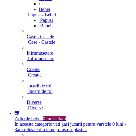
/
Bebei
Papusi - Bebei
Papusi
Bebei
Case - Castele
Case - Castele
Infrumusetare
Infrumusetare
Creatie
Creatie
Jucarii de rol
Jucarii de rol
Diverse
Diverse
Articole bebei
0 luni - 3ani
In aceasta categorie veti gasi jucarii pentru varstele 0 luni -
3ani relizate din lemn, plus ori plastic.