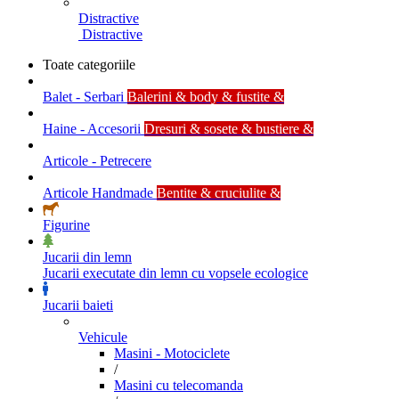
Distractive
Distractive
Toate categoriile
Balet - Serbari
Balerini & body & fustite &
Haine - Accesorii
Dresuri & sosete & bustiere &
Articole - Petrecere
Articole Handmade
Bentite & cruciulite &
Figurine
Jucarii din lemn
Jucarii executate din lemn cu vopsele ecologice
Jucarii baieti
Vehicule
Masini - Motociclete
/
Masini cu telecomanda