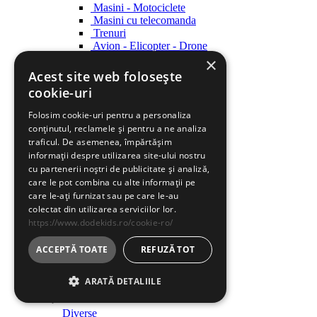
Masini - Motociclete
Masini cu telecomanda
Trenuri
Avion - Elicopter - Drone
Ambarcatiuni
×
Acest site web folosește
Roboti
cookie-uri
Roboti
Folosim cookie-uri pentru a personaliza
Creatie
conținutul, reclamele și pentru a ne analiza
Creatie
traficul. De asemenea, împărtășim
informații despre utilizarea site-ului nostru
Indemanare
cu partenerii noștri de publicitate și analiză,
Indemanare
care le pot combina cu alte informații pe
care le-ați furnizat sau pe care le-au
Arme
colectat din utilizarea serviciilor lor.
Arme
https://www.dodekids.ro/cookie-ro/
Parcari / Circuite
Parcari / Circuite
ACCEPTĂ TOATE
REFUZĂ TOT
Jucarii rol
ARATĂ DETALIILE
Jucarii rol
Diverse