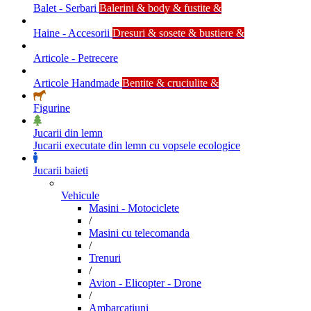
Balet - Serbari
Balerini & body & fustite &
Haine - Accesorii
Dresuri & sosete & bustiere &
Articole - Petrecere
Articole Handmade
Bentite & cruciulite &
Figurine
Jucarii din lemn
Jucarii executate din lemn cu vopsele ecologice
Jucarii baieti
Vehicule
Masini - Motociclete
/
Masini cu telecomanda
/
Trenuri
/
Avion - Elicopter - Drone
/
Ambarcatiuni