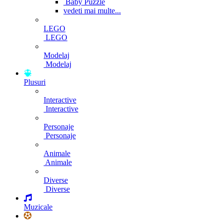
Baby Puzzle
vedeti mai multe...
LEGO
LEGO
Modelaj
Modelaj
Plusuri
Interactive
Interactive
Personaje
Personaje
Animale
Animale
Diverse
Diverse
Muzicale