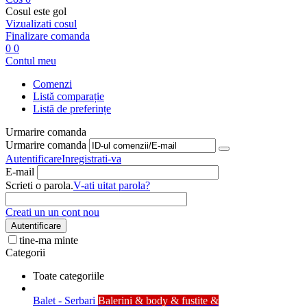
Cosul este gol
Vizualizati cosul
Finalizare comanda
0
0
Contul meu
Comenzi
Listă comparație
Listă de preferințe
Urmarire comanda
Urmarire comanda
Autentificare
Inregistrati-va
E-mail
Scrieti o parola.
V-ati uitat parola?
Creati un un cont nou
Autentificare
tine-ma minte
Categorii
Toate categoriile
Balet - Serbari
Balerini & body & fustite &