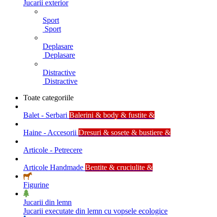
Jucarii exterior
Sport
Sport
Deplasare
Deplasare
Distractive
Distractive
Toate categoriile
Balet - Serbari
Balerini & body & fustite &
Haine - Accesorii
Dresuri & sosete & bustiere &
Articole - Petrecere
Articole Handmade
Bentite & cruciulite &
Figurine
Jucarii din lemn
Jucarii executate din lemn cu vopsele ecologice