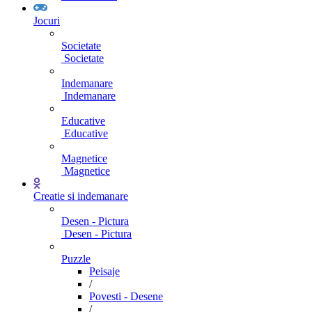
Jocuri
Societate
Societate
Indemanare
Indemanare
Educative
Educative
Magnetice
Magnetice
Creatie si indemanare
Desen - Pictura
Desen - Pictura
Puzzle
Peisaje
/
Povesti - Desene
/