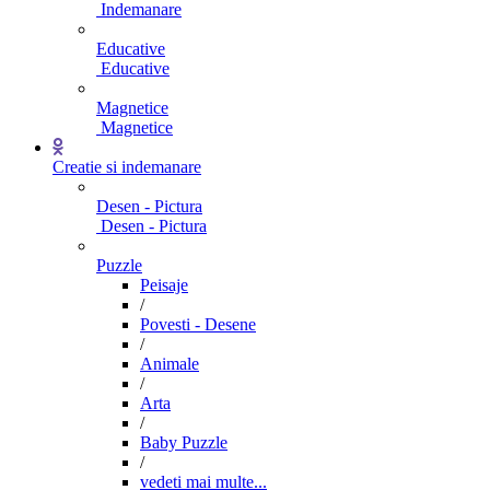
Indemanare
Educative
Educative
Magnetice
Magnetice
Creatie si indemanare
Desen - Pictura
Desen - Pictura
Puzzle
Peisaje
/
Povesti - Desene
/
Animale
/
Arta
/
Baby Puzzle
/
vedeti mai multe...