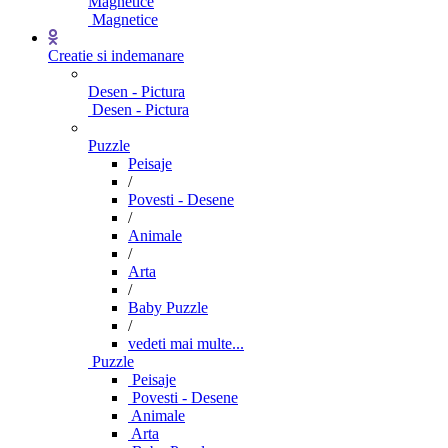
Magnetice
Magnetice
Creatie si indemanare
Desen - Pictura
Desen - Pictura
Puzzle
Peisaje
/
Povesti - Desene
/
Animale
/
Arta
/
Baby Puzzle
/
vedeti mai multe...
Puzzle
Peisaje
Povesti - Desene
Animale
Arta