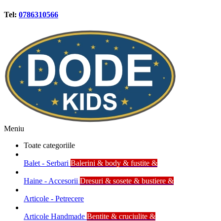
Tel:
0786310566
Meniu
Toate categoriile
Balet - Serbari
Balerini & body & fustite &
Haine - Accesorii
Dresuri & sosete & bustiere &
Articole - Petrecere
Articole Handmade
Bentite & cruciulite &