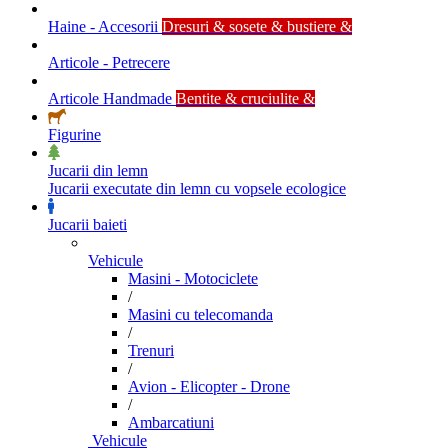
Haine - Accesorii
Dresuri & sosete & bustiere &
Articole - Petrecere
Articole Handmade
Bentite & cruciulite &
Figurine
Jucarii din lemn
Jucarii executate din lemn cu vopsele ecologice
Jucarii baieti
Vehicule
Masini - Motociclete
/
Masini cu telecomanda
/
Trenuri
/
Avion - Elicopter - Drone
/
Ambarcatiuni
Vehicule