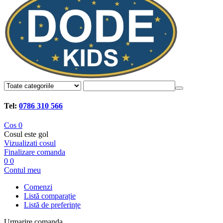
Tel:
0786 310 566
Cos
0
Cosul este gol
Vizualizati cosul
Finalizare comanda
0
0
Contul meu
Comenzi
Listă comparație
Listă de preferințe
Urmarire comanda