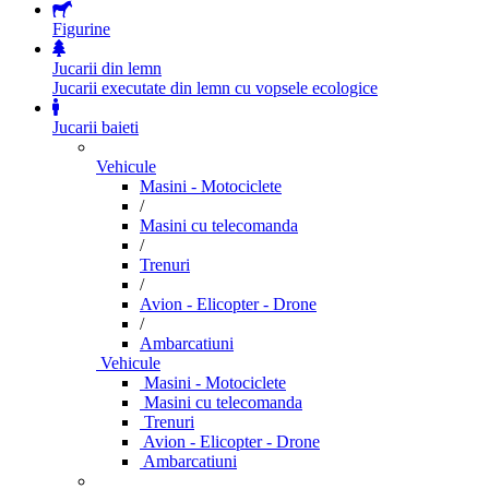
Figurine
Jucarii din lemn
Jucarii executate din lemn cu vopsele ecologice
Jucarii baieti
Vehicule
Masini - Motociclete
/
Masini cu telecomanda
/
Trenuri
/
Avion - Elicopter - Drone
/
Ambarcatiuni
Vehicule
Masini - Motociclete
Masini cu telecomanda
Trenuri
Avion - Elicopter - Drone
Ambarcatiuni