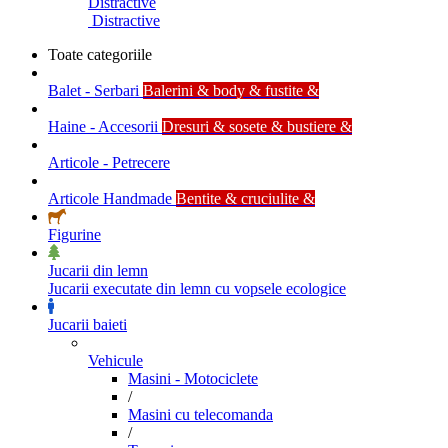
Distractive
Distractive
Toate categoriile
Balet - Serbari
Balerini & body & fustite &
Haine - Accesorii
Dresuri & sosete & bustiere &
Articole - Petrecere
Articole Handmade
Bentite & cruciulite &
Figurine
Jucarii din lemn
Jucarii executate din lemn cu vopsele ecologice
Jucarii baieti
Vehicule
Masini - Motociclete
/
Masini cu telecomanda
/