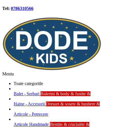
Tel:
0786310566
Meniu
Toate categoriile
Balet - Serbari
Balerini & body & fustite &
Haine - Accesorii
Dresuri & sosete & bustiere &
Articole - Petrecere
Articole Handmade
Bentite & cruciulite &