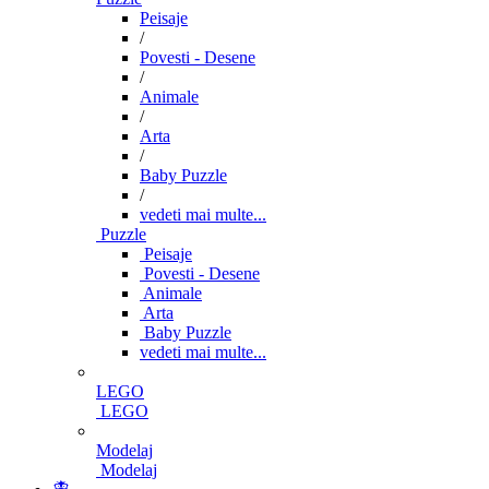
Peisaje
/
Povesti - Desene
/
Animale
/
Arta
/
Baby Puzzle
/
vedeti mai multe...
Puzzle
Peisaje
Povesti - Desene
Animale
Arta
Baby Puzzle
vedeti mai multe...
LEGO
LEGO
Modelaj
Modelaj