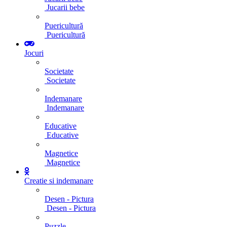
Jucarii bebe
Puericultură
Puericultură
Jocuri
Societate
Societate
Indemanare
Indemanare
Educative
Educative
Magnetice
Magnetice
Creatie si indemanare
Desen - Pictura
Desen - Pictura
Puzzle