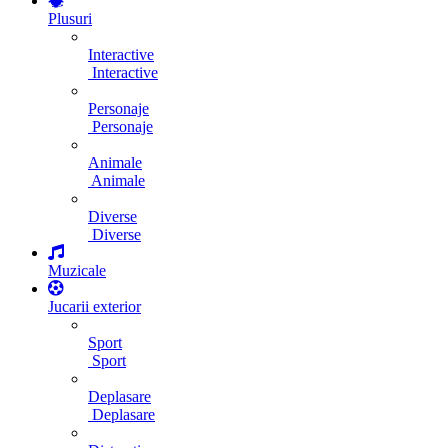
Plusuri
Interactive
Interactive
Personaje
Personaje
Animale
Animale
Diverse
Diverse
Muzicale
Jucarii exterior
Sport
Sport
Deplasare
Deplasare