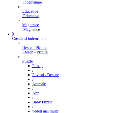
Indemanare
Educative
Educative
Magnetice
Magnetice
Creatie si indemanare
Desen - Pictura
Desen - Pictura
Puzzle
Peisaje
/
Povesti - Desene
/
Animale
/
Arta
/
Baby Puzzle
/
vedeti mai multe...