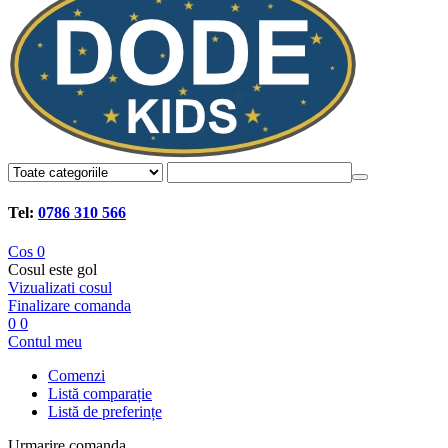
Tel:
0786 310 566
Cos
0
Cosul este gol
Vizualizati cosul
Finalizare comanda
0
0
Contul meu
Comenzi
Listă comparație
Listă de preferințe
Urmarire comanda