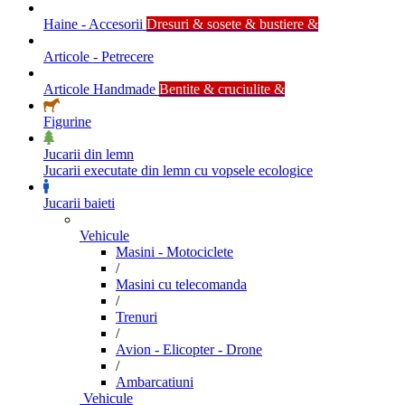
Haine - Accesorii
Dresuri & sosete & bustiere &
Articole - Petrecere
Articole Handmade
Bentite & cruciulite &
Figurine
Jucarii din lemn
Jucarii executate din lemn cu vopsele ecologice
Jucarii baieti
Vehicule
Masini - Motociclete
/
Masini cu telecomanda
/
Trenuri
/
Avion - Elicopter - Drone
/
Ambarcatiuni
Vehicule