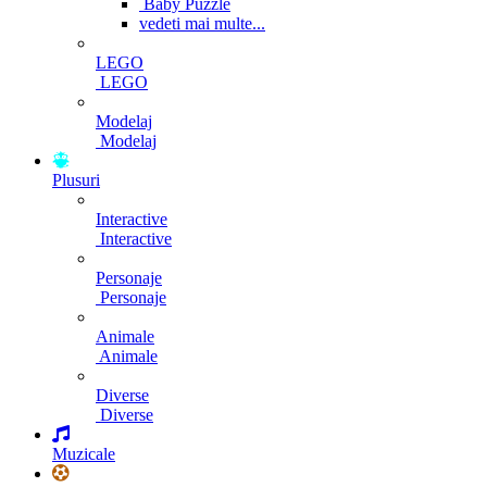
Baby Puzzle
vedeti mai multe...
LEGO
LEGO
Modelaj
Modelaj
Plusuri
Interactive
Interactive
Personaje
Personaje
Animale
Animale
Diverse
Diverse
Muzicale