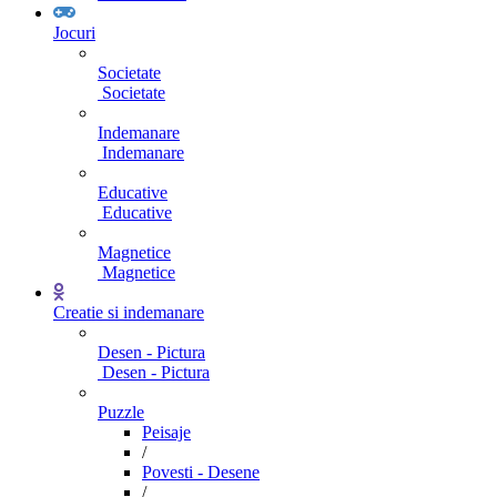
Jocuri
Societate
Societate
Indemanare
Indemanare
Educative
Educative
Magnetice
Magnetice
Creatie si indemanare
Desen - Pictura
Desen - Pictura
Puzzle
Peisaje
/
Povesti - Desene
/