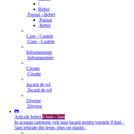
/
Bebei
Papusi - Bebei
Papusi
Bebei
Case - Castele
Case - Castele
Infrumusetare
Infrumusetare
Creatie
Creatie
Jucarii de rol
Jucarii de rol
Diverse
Diverse
Articole bebei
0 luni - 3ani
In aceasta categorie veti gasi jucarii pentru varstele 0 luni -
3ani relizate din lemn, plus ori plastic.