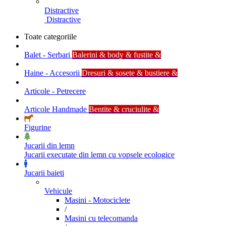
Distractive
Distractive
Toate categoriile
Balet - Serbari
Balerini & body & fustite &
Haine - Accesorii
Dresuri & sosete & bustiere &
Articole - Petrecere
Articole Handmade
Bentite & cruciulite &
Figurine
Jucarii din lemn
Jucarii executate din lemn cu vopsele ecologice
Jucarii baieti
Vehicule
Masini - Motociclete
/
Masini cu telecomanda