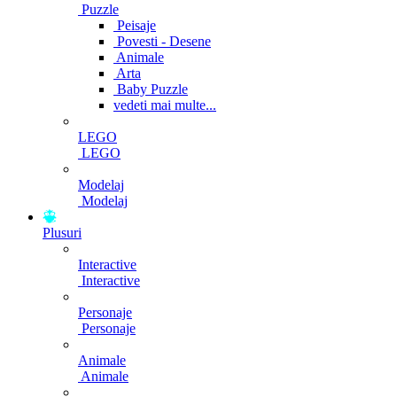
Puzzle
Peisaje
Povesti - Desene
Animale
Arta
Baby Puzzle
vedeti mai multe...
LEGO
LEGO
Modelaj
Modelaj
Plusuri
Interactive
Interactive
Personaje
Personaje
Animale
Animale