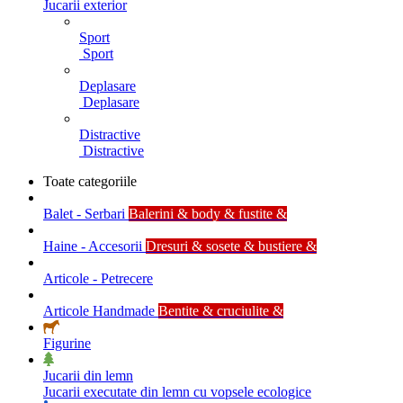
Jucarii exterior
Sport
Sport
Deplasare
Deplasare
Distractive
Distractive
Toate categoriile
Balet - Serbari
Balerini & body & fustite &
Haine - Accesorii
Dresuri & sosete & bustiere &
Articole - Petrecere
Articole Handmade
Bentite & cruciulite &
Figurine
Jucarii din lemn
Jucarii executate din lemn cu vopsele ecologice