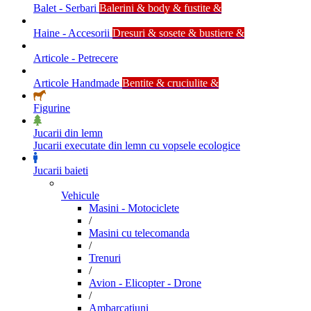
Balet - Serbari
Balerini & body & fustite &
Haine - Accesorii
Dresuri & sosete & bustiere &
Articole - Petrecere
Articole Handmade
Bentite & cruciulite &
Figurine
Jucarii din lemn
Jucarii executate din lemn cu vopsele ecologice
Jucarii baieti
Vehicule
Masini - Motociclete
/
Masini cu telecomanda
/
Trenuri
/
Avion - Elicopter - Drone
/
Ambarcatiuni