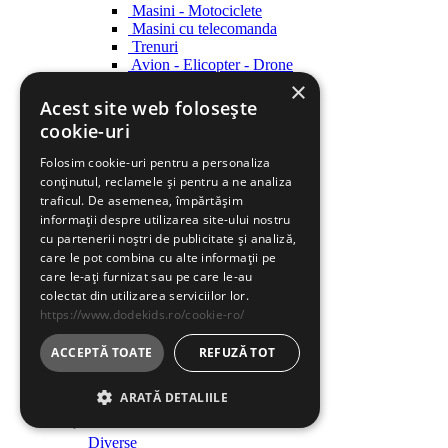
Masini - Motociclete
Masini cu telecomanda
Trenuri
Avion - Elicopter - Drone
Ambarcatiuni
×
Acest site web folosește
Roboti
cookie-uri
Roboti
Folosim cookie-uri pentru a personaliza
Creatie
conținutul, reclamele și pentru a ne analiza
Creatie
traficul. De asemenea, împărtășim
informații despre utilizarea site-ului nostru
Indemanare
cu partenerii noștri de publicitate și analiză,
Indemanare
care le pot combina cu alte informații pe
care le-ați furnizat sau pe care le-au
Arme
colectat din utilizarea serviciilor lor.
Arme
https://www.dodekids.ro/cookie-ro/
Parcari / Circuite
Parcari / Circuite
ACCEPTĂ TOATE
REFUZĂ TOT
Jucarii rol
ARATĂ DETALIILE
Jucarii rol
Diverse