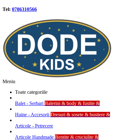
Tel:
0786310566
Meniu
Toate categoriile
Balet - Serbari
Balerini & body & fustite &
Haine - Accesorii
Dresuri & sosete & bustiere &
Articole - Petrecere
Articole Handmade
Bentite & cruciulite &