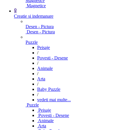
Magnetice
Magnetice
Creatie si indemanare
Desen - Pictura
Desen - Pictura
Puzzle
Peisaje
/
Povesti - Desene
/
Animale
/
Arta
/
Baby Puzzle
/
vedeti mai multe...
Puzzle
Peisaje
Povesti - Desene
Animale
Arta