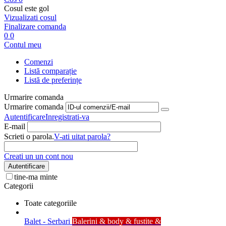
Cosul este gol
Vizualizati cosul
Finalizare comanda
0
0
Contul meu
Comenzi
Listă comparație
Listă de preferințe
Urmarire comanda
Urmarire comanda
Autentificare
Inregistrati-va
E-mail
Scrieti o parola.
V-ati uitat parola?
Creati un un cont nou
Autentificare
tine-ma minte
Categorii
Toate categoriile
Balet - Serbari
Balerini & body & fustite &