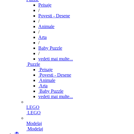
Peisaje
/
Povesti - Desene
/
Animale
/
Arta
/
Baby Puzzle
/
vedeti mai multe...
Puzzle
Peisaje
Povesti - Desene
Animale
Arta
Baby Puzzle
vedeti mai multe...
LEGO
LEGO
Modelaj
Modelaj