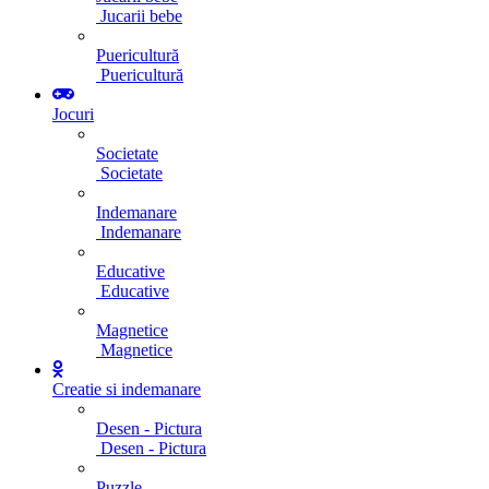
Jucarii bebe
Puericultură
Puericultură
Jocuri
Societate
Societate
Indemanare
Indemanare
Educative
Educative
Magnetice
Magnetice
Creatie si indemanare
Desen - Pictura
Desen - Pictura
Puzzle