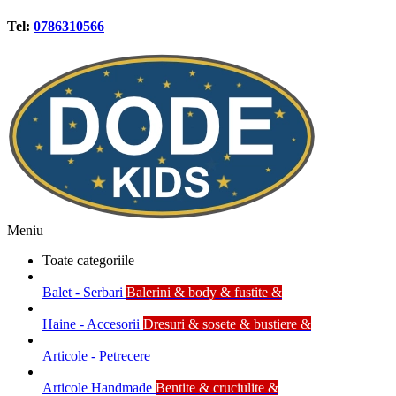
Tel:
0786310566
Meniu
Toate categoriile
Balet - Serbari
Balerini & body & fustite &
Haine - Accesorii
Dresuri & sosete & bustiere &
Articole - Petrecere
Articole Handmade
Bentite & cruciulite &