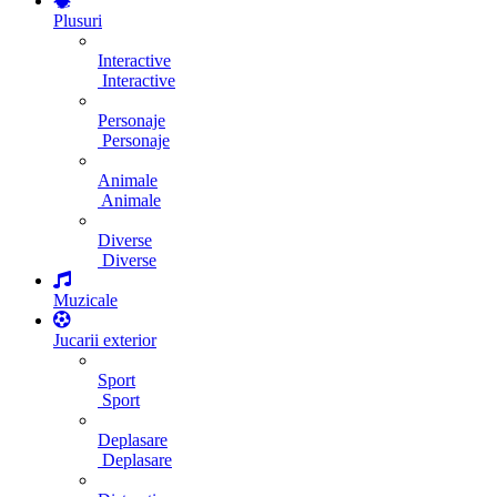
Plusuri
Interactive
Interactive
Personaje
Personaje
Animale
Animale
Diverse
Diverse
Muzicale
Jucarii exterior
Sport
Sport
Deplasare
Deplasare