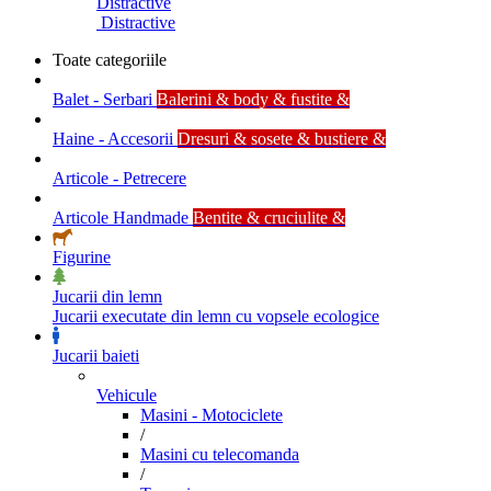
Distractive
Distractive
Toate categoriile
Balet - Serbari
Balerini & body & fustite &
Haine - Accesorii
Dresuri & sosete & bustiere &
Articole - Petrecere
Articole Handmade
Bentite & cruciulite &
Figurine
Jucarii din lemn
Jucarii executate din lemn cu vopsele ecologice
Jucarii baieti
Vehicule
Masini - Motociclete
/
Masini cu telecomanda
/