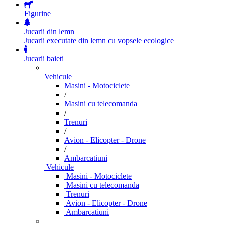
Figurine
Jucarii din lemn
Jucarii executate din lemn cu vopsele ecologice
Jucarii baieti
Vehicule
Masini - Motociclete
/
Masini cu telecomanda
/
Trenuri
/
Avion - Elicopter - Drone
/
Ambarcatiuni
Vehicule
Masini - Motociclete
Masini cu telecomanda
Trenuri
Avion - Elicopter - Drone
Ambarcatiuni