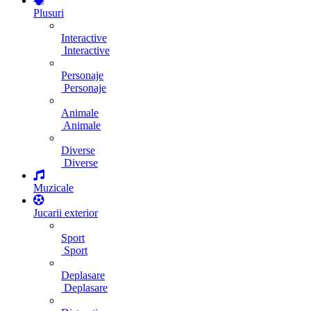
Plusuri
Interactive
Interactive
Personaje
Personaje
Animale
Animale
Diverse
Diverse
Muzicale
Jucarii exterior
Sport
Sport
Deplasare
Deplasare