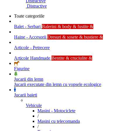
Distractive
Distractive
Toate categoriile
Balet - Serbari
Balerini & body & fustite &
Haine - Accesorii
Dresuri & sosete & bustiere &
Articole - Petrecere
Articole Handmade
Bentite & cruciulite &
Figurine
Jucarii din lemn
Jucarii executate din lemn cu vopsele ecologice
Jucarii baieti
Vehicule
Masini - Motociclete
/
Masini cu telecomanda
/