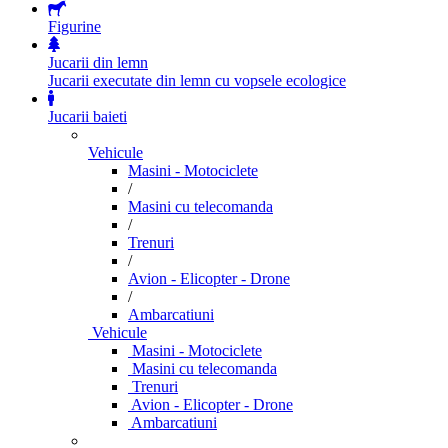
Figurine
Jucarii din lemn
Jucarii executate din lemn cu vopsele ecologice
Jucarii baieti
Vehicule
Masini - Motociclete
/
Masini cu telecomanda
/
Trenuri
/
Avion - Elicopter - Drone
/
Ambarcatiuni
Vehicule
Masini - Motociclete
Masini cu telecomanda
Trenuri
Avion - Elicopter - Drone
Ambarcatiuni