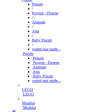
Peisaje
/
Povesti - Desene
/
Animale
/
Arta
/
Baby Puzzle
/
vedeti mai multe...
Puzzle
Peisaje
Povesti - Desene
Animale
Arta
Baby Puzzle
vedeti mai multe...
LEGO
LEGO
Modelaj
Modelaj