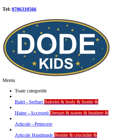
Tel:
0786310566
Meniu
Toate categoriile
Balet - Serbari
Balerini & body & fustite &
Haine - Accesorii
Dresuri & sosete & bustiere &
Articole - Petrecere
Articole Handmade
Bentite & cruciulite &