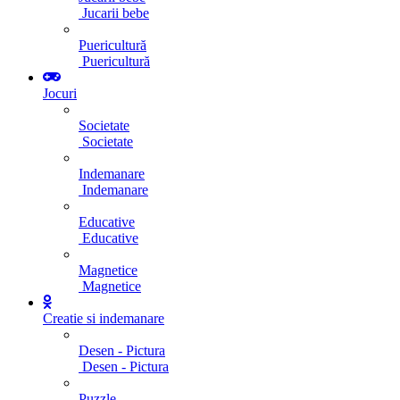
Jucarii bebe
Puericultură
Puericultură
Jocuri
Societate
Societate
Indemanare
Indemanare
Educative
Educative
Magnetice
Magnetice
Creatie si indemanare
Desen - Pictura
Desen - Pictura
Puzzle