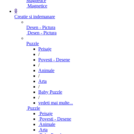
Magnetice
Magnetice
Creatie si indemanare
Desen - Pictura
Desen - Pictura
Puzzle
Peisaje
/
Povesti - Desene
/
Animale
/
Arta
/
Baby Puzzle
/
vedeti mai multe...
Puzzle
Peisaje
Povesti - Desene
Animale
Arta