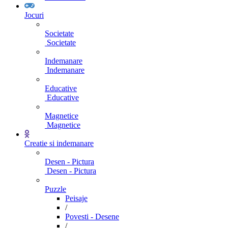
Jocuri
Societate
Societate
Indemanare
Indemanare
Educative
Educative
Magnetice
Magnetice
Creatie si indemanare
Desen - Pictura
Desen - Pictura
Puzzle
Peisaje
/
Povesti - Desene
/