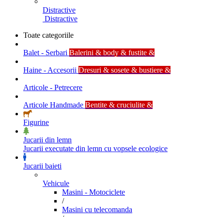
Distractive
Distractive
Toate categoriile
Balet - Serbari
Balerini & body & fustite &
Haine - Accesorii
Dresuri & sosete & bustiere &
Articole - Petrecere
Articole Handmade
Bentite & cruciulite &
Figurine
Jucarii din lemn
Jucarii executate din lemn cu vopsele ecologice
Jucarii baieti
Vehicule
Masini - Motociclete
/
Masini cu telecomanda