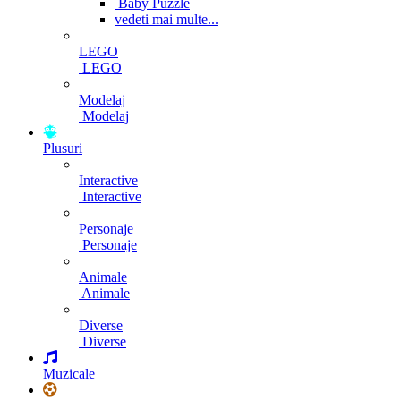
Baby Puzzle
vedeti mai multe...
LEGO
LEGO
Modelaj
Modelaj
Plusuri
Interactive
Interactive
Personaje
Personaje
Animale
Animale
Diverse
Diverse
Muzicale