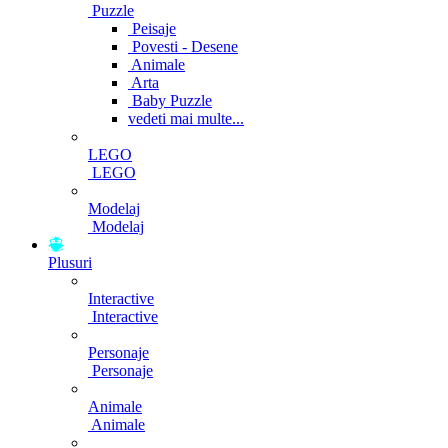
Puzzle
Peisaje
Povesti - Desene
Animale
Arta
Baby Puzzle
vedeti mai multe...
LEGO
LEGO
Modelaj
Modelaj
Plusuri
Interactive
Interactive
Personaje
Personaje
Animale
Animale