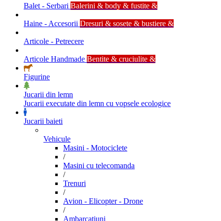
Balet - Serbari
Balerini & body & fustite &
Haine - Accesorii
Dresuri & sosete & bustiere &
Articole - Petrecere
Articole Handmade
Bentite & cruciulite &
Figurine
Jucarii din lemn
Jucarii executate din lemn cu vopsele ecologice
Jucarii baieti
Vehicule
Masini - Motociclete
/
Masini cu telecomanda
/
Trenuri
/
Avion - Elicopter - Drone
/
Ambarcatiuni