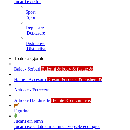
Jucarii exterior
Sport
Sport
Deplasare
Deplasare
Distractive
Distractive
Toate categoriile
Balet - Serbari
Balerini & body & fustite &
Haine - Accesorii
Dresuri & sosete & bustiere &
Articole - Petrecere
Articole Handmade
Bentite & cruciulite &
Figurine
Jucarii din lemn
Jucarii executate din lemn cu vopsele ecologice