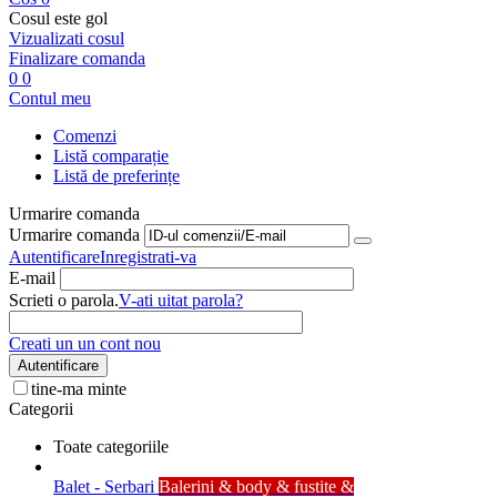
Cosul este gol
Vizualizati cosul
Finalizare comanda
0
0
Contul meu
Comenzi
Listă comparație
Listă de preferințe
Urmarire comanda
Urmarire comanda
Autentificare
Inregistrati-va
E-mail
Scrieti o parola.
V-ati uitat parola?
Creati un un cont nou
Autentificare
tine-ma minte
Categorii
Toate categoriile
Balet - Serbari
Balerini & body & fustite &