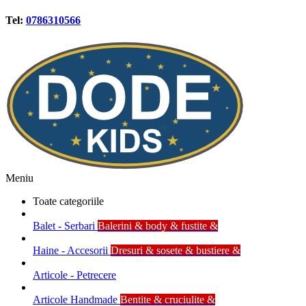
Tel:
0786310566
Meniu
Toate categoriile
Balet - Serbari
Balerini & body & fustite &
Haine - Accesorii
Dresuri & sosete & bustiere &
Articole - Petrecere
Articole Handmade
Bentite & cruciulite &