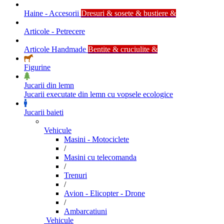
Haine - Accesorii
Dresuri & sosete & bustiere &
Articole - Petrecere
Articole Handmade
Bentite & cruciulite &
Figurine
Jucarii din lemn
Jucarii executate din lemn cu vopsele ecologice
Jucarii baieti
Vehicule
Masini - Motociclete
/
Masini cu telecomanda
/
Trenuri
/
Avion - Elicopter - Drone
/
Ambarcatiuni
Vehicule