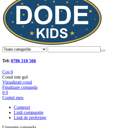
Tel:
0786 310 566
Cos
0
Cosul este gol
Vizualizati cosul
Finalizare comanda
0
0
Contul meu
Comenzi
Listă comparație
Listă de preferințe
Urmarire comanda