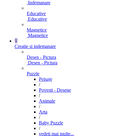
Indemanare
Educative
Educative
Magnetice
Magnetice
Creatie si indemanare
Desen - Pictura
Desen - Pictura
Puzzle
Peisaje
/
Povesti - Desene
/
Animale
/
Arta
/
Baby Puzzle
/
vedeti mai multe...