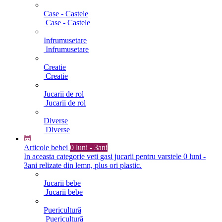
Case - Castele
Case - Castele
Infrumusetare
Infrumusetare
Creatie
Creatie
Jucarii de rol
Jucarii de rol
Diverse
Diverse
Articole bebei
0 luni - 3ani
In aceasta categorie veti gasi jucarii pentru varstele 0 luni -
3ani relizate din lemn, plus ori plastic.
Jucarii bebe
Jucarii bebe
Puericultură
Puericultură