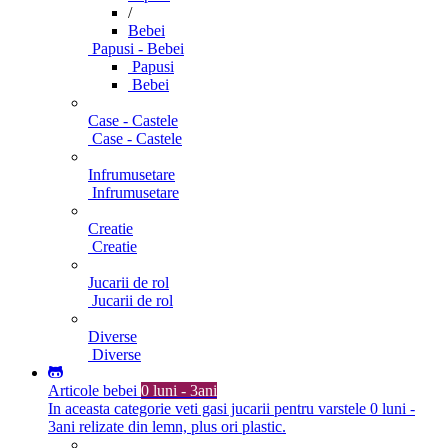
/
Bebei
Papusi - Bebei
Papusi
Bebei
Case - Castele
Case - Castele
Infrumusetare
Infrumusetare
Creatie
Creatie
Jucarii de rol
Jucarii de rol
Diverse
Diverse
Articole bebei
0 luni - 3ani
In aceasta categorie veti gasi jucarii pentru varstele 0 luni -
3ani relizate din lemn, plus ori plastic.