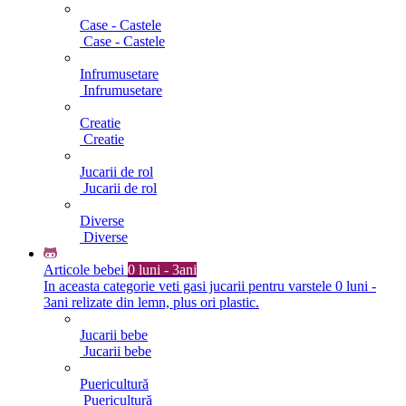
Case - Castele
Case - Castele
Infrumusetare
Infrumusetare
Creatie
Creatie
Jucarii de rol
Jucarii de rol
Diverse
Diverse
Articole bebei
0 luni - 3ani
In aceasta categorie veti gasi jucarii pentru varstele 0 luni -
3ani relizate din lemn, plus ori plastic.
Jucarii bebe
Jucarii bebe
Puericultură
Puericultură