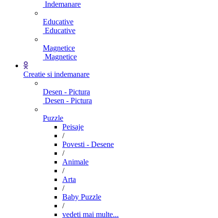
Indemanare
Educative
Educative
Magnetice
Magnetice
Creatie si indemanare
Desen - Pictura
Desen - Pictura
Puzzle
Peisaje
/
Povesti - Desene
/
Animale
/
Arta
/
Baby Puzzle
/
vedeti mai multe...