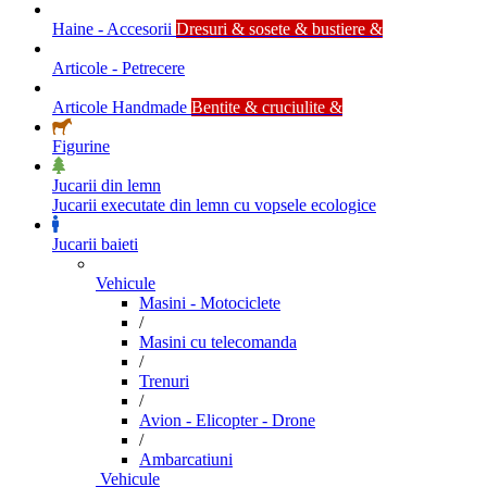
Haine - Accesorii
Dresuri & sosete & bustiere &
Articole - Petrecere
Articole Handmade
Bentite & cruciulite &
Figurine
Jucarii din lemn
Jucarii executate din lemn cu vopsele ecologice
Jucarii baieti
Vehicule
Masini - Motociclete
/
Masini cu telecomanda
/
Trenuri
/
Avion - Elicopter - Drone
/
Ambarcatiuni
Vehicule