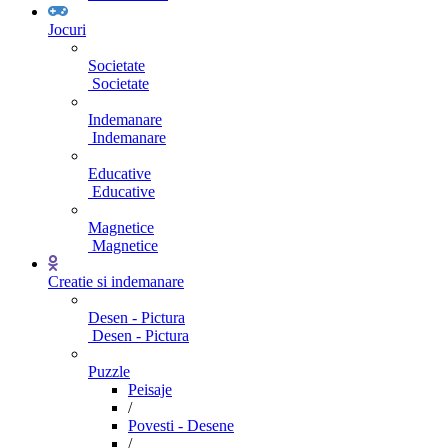
Jocuri
Societate
Societate
Indemanare
Indemanare
Educative
Educative
Magnetice
Magnetice
Creatie si indemanare
Desen - Pictura
Desen - Pictura
Puzzle
Peisaje
/
Povesti - Desene
/