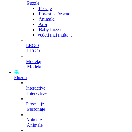
Puzzle
Peisaje
Povesti - Desene
Animale
Arta
Baby Puzzle
vedeti mai multe...
LEGO
LEGO
Modelaj
Modelaj
Plusuri
Interactive
Interactive
Personaje
Personaje
Animale
Animale