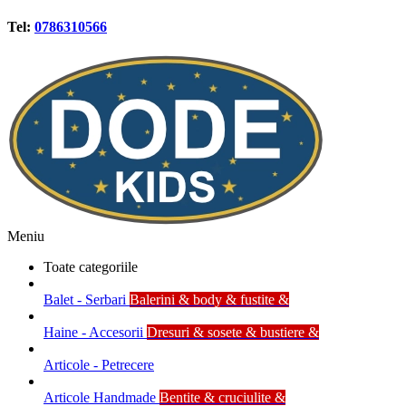
Tel:
0786310566
Meniu
Toate categoriile
Balet - Serbari
Balerini & body & fustite &
Haine - Accesorii
Dresuri & sosete & bustiere &
Articole - Petrecere
Articole Handmade
Bentite & cruciulite &