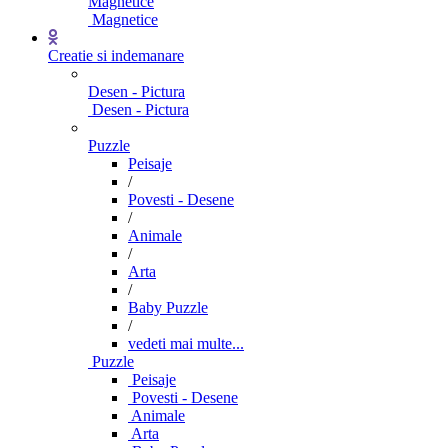
Magnetice
Magnetice
Creatie si indemanare
Desen - Pictura
Desen - Pictura
Puzzle
Peisaje
/
Povesti - Desene
/
Animale
/
Arta
/
Baby Puzzle
/
vedeti mai multe...
Puzzle
Peisaje
Povesti - Desene
Animale
Arta