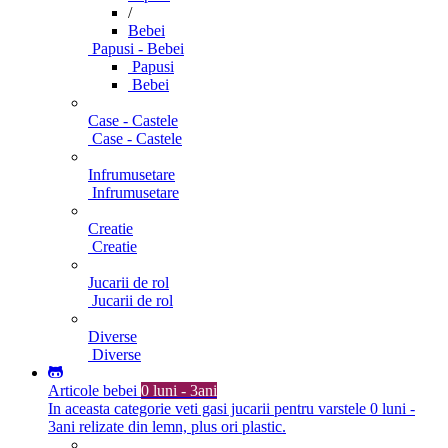
/
Bebei
Papusi - Bebei
Papusi
Bebei
Case - Castele
Case - Castele
Infrumusetare
Infrumusetare
Creatie
Creatie
Jucarii de rol
Jucarii de rol
Diverse
Diverse
Articole bebei
0 luni - 3ani
In aceasta categorie veti gasi jucarii pentru varstele 0 luni -
3ani relizate din lemn, plus ori plastic.