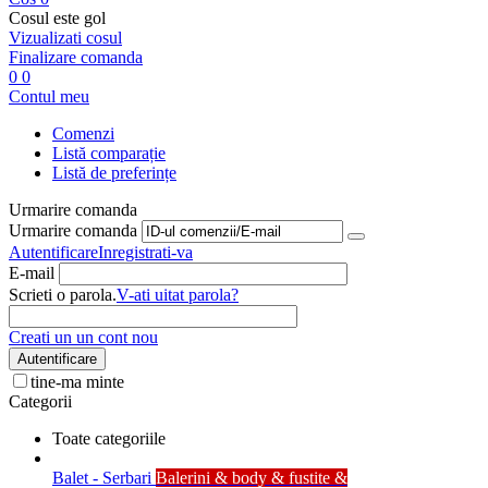
Cosul este gol
Vizualizati cosul
Finalizare comanda
0
0
Contul meu
Comenzi
Listă comparație
Listă de preferințe
Urmarire comanda
Urmarire comanda
Autentificare
Inregistrati-va
E-mail
Scrieti o parola.
V-ati uitat parola?
Creati un un cont nou
Autentificare
tine-ma minte
Categorii
Toate categoriile
Balet - Serbari
Balerini & body & fustite &