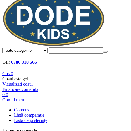
Tel:
0786 310 566
Cos
0
Cosul este gol
Vizualizati cosul
Finalizare comanda
0
0
Contul meu
Comenzi
Listă comparație
Listă de preferințe
Urmarire comanda