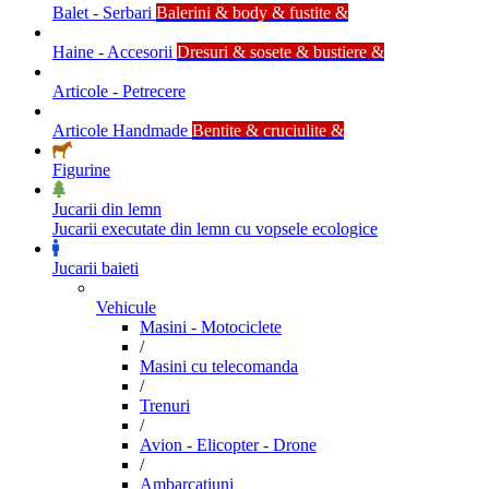
Balet - Serbari
Balerini & body & fustite &
Haine - Accesorii
Dresuri & sosete & bustiere &
Articole - Petrecere
Articole Handmade
Bentite & cruciulite &
Figurine
Jucarii din lemn
Jucarii executate din lemn cu vopsele ecologice
Jucarii baieti
Vehicule
Masini - Motociclete
/
Masini cu telecomanda
/
Trenuri
/
Avion - Elicopter - Drone
/
Ambarcatiuni