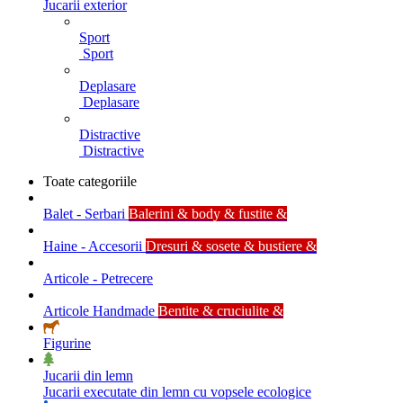
Jucarii exterior
Sport
Sport
Deplasare
Deplasare
Distractive
Distractive
Toate categoriile
Balet - Serbari
Balerini & body & fustite &
Haine - Accesorii
Dresuri & sosete & bustiere &
Articole - Petrecere
Articole Handmade
Bentite & cruciulite &
Figurine
Jucarii din lemn
Jucarii executate din lemn cu vopsele ecologice