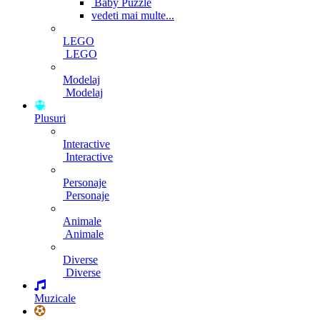
Baby Puzzle
vedeti mai multe...
LEGO
LEGO
Modelaj
Modelaj
Plusuri
Interactive
Interactive
Personaje
Personaje
Animale
Animale
Diverse
Diverse
Muzicale