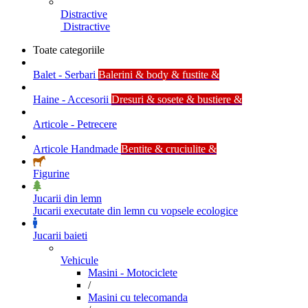
Distractive
Distractive
Toate categoriile
Balet - Serbari
Balerini & body & fustite &
Haine - Accesorii
Dresuri & sosete & bustiere &
Articole - Petrecere
Articole Handmade
Bentite & cruciulite &
Figurine
Jucarii din lemn
Jucarii executate din lemn cu vopsele ecologice
Jucarii baieti
Vehicule
Masini - Motociclete
/
Masini cu telecomanda