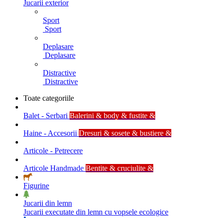
Jucarii exterior
Sport
Sport
Deplasare
Deplasare
Distractive
Distractive
Toate categoriile
Balet - Serbari
Balerini & body & fustite &
Haine - Accesorii
Dresuri & sosete & bustiere &
Articole - Petrecere
Articole Handmade
Bentite & cruciulite &
Figurine
Jucarii din lemn
Jucarii executate din lemn cu vopsele ecologice