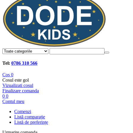
Tel:
0786 310 566
Cos
0
Cosul este gol
Vizualizati cosul
Finalizare comanda
0
0
Contul meu
Comenzi
Listă comparație
Listă de preferințe
Urmarire comanda