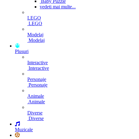
Baby Puzzle
vedeti mai multe...
LEGO
LEGO
Modelaj
Modelaj
Plusuri
Interactive
Interactive
Personaje
Personaje
Animale
Animale
Diverse
Diverse
Muzicale