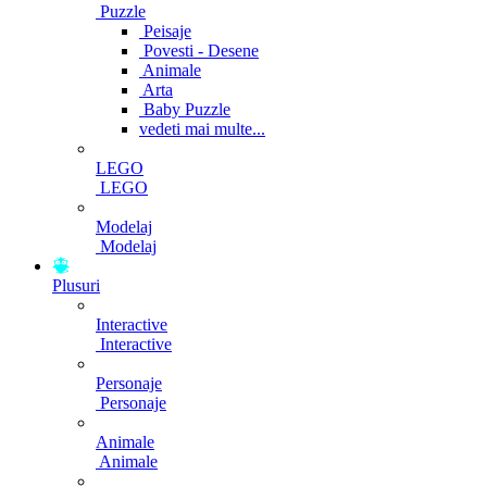
Puzzle
Peisaje
Povesti - Desene
Animale
Arta
Baby Puzzle
vedeti mai multe...
LEGO
LEGO
Modelaj
Modelaj
Plusuri
Interactive
Interactive
Personaje
Personaje
Animale
Animale