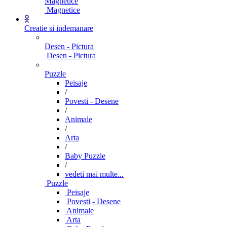
Magnetice
Magnetice
Creatie si indemanare
Desen - Pictura
Desen - Pictura
Puzzle
Peisaje
/
Povesti - Desene
/
Animale
/
Arta
/
Baby Puzzle
/
vedeti mai multe...
Puzzle
Peisaje
Povesti - Desene
Animale
Arta