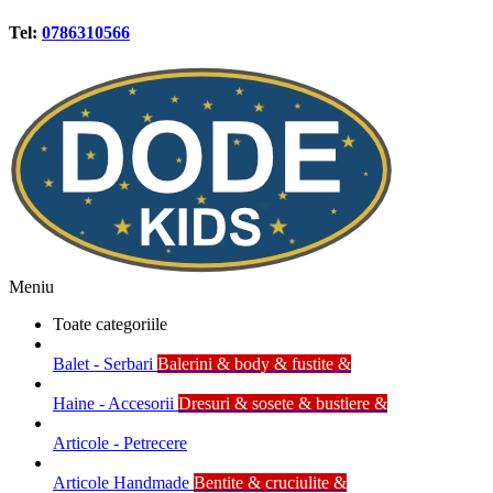
Tel:
0786310566
Meniu
Toate categoriile
Balet - Serbari
Balerini & body & fustite &
Haine - Accesorii
Dresuri & sosete & bustiere &
Articole - Petrecere
Articole Handmade
Bentite & cruciulite &