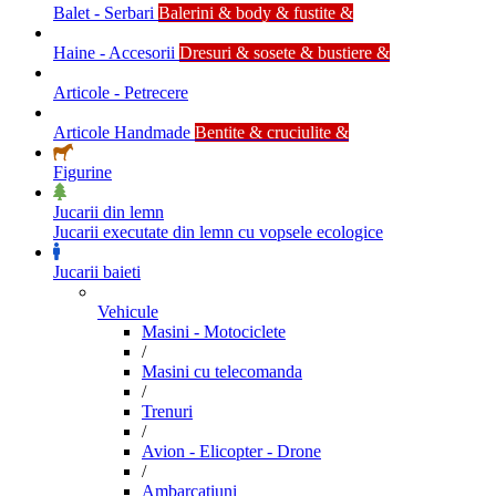
Balet - Serbari
Balerini & body & fustite &
Haine - Accesorii
Dresuri & sosete & bustiere &
Articole - Petrecere
Articole Handmade
Bentite & cruciulite &
Figurine
Jucarii din lemn
Jucarii executate din lemn cu vopsele ecologice
Jucarii baieti
Vehicule
Masini - Motociclete
/
Masini cu telecomanda
/
Trenuri
/
Avion - Elicopter - Drone
/
Ambarcatiuni