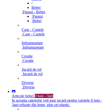
/
Bebei
Papusi - Bebei
Papusi
Bebei
Case - Castele
Case - Castele
Infrumusetare
Infrumusetare
Creatie
Creatie
Jucarii de rol
Jucarii de rol
Diverse
Diverse
Articole bebei
0 luni - 3ani
In aceasta categorie veti gasi jucarii pentru varstele 0 luni -
3ani relizate din lemn, plus ori plastic.