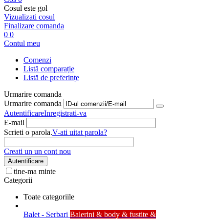
Cosul este gol
Vizualizati cosul
Finalizare comanda
0
0
Contul meu
Comenzi
Listă comparație
Listă de preferințe
Urmarire comanda
Urmarire comanda
Autentificare
Inregistrati-va
E-mail
Scrieti o parola.
V-ati uitat parola?
Creati un un cont nou
Autentificare
tine-ma minte
Categorii
Toate categoriile
Balet - Serbari
Balerini & body & fustite &