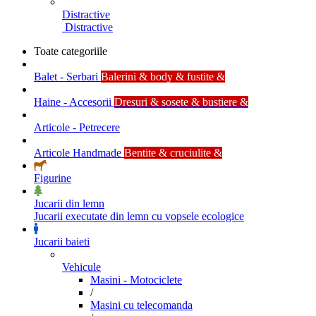
Distractive
Distractive
Toate categoriile
Balet - Serbari
Balerini & body & fustite &
Haine - Accesorii
Dresuri & sosete & bustiere &
Articole - Petrecere
Articole Handmade
Bentite & cruciulite &
Figurine
Jucarii din lemn
Jucarii executate din lemn cu vopsele ecologice
Jucarii baieti
Vehicule
Masini - Motociclete
/
Masini cu telecomanda