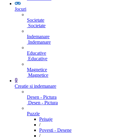
Jocuri
Societate
Societate
Indemanare
Indemanare
Educative
Educative
Magnetice
Magnetice
Creatie si indemanare
Desen - Pictura
Desen - Pictura
Puzzle
Peisaje
/
Povesti - Desene
/