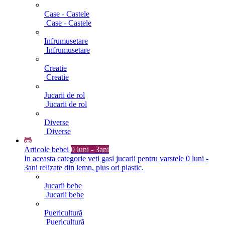
Case - Castele
Case - Castele
Infrumusetare
Infrumusetare
Creatie
Creatie
Jucarii de rol
Jucarii de rol
Diverse
Diverse
Articole bebei
0 luni - 3ani
In aceasta categorie veti gasi jucarii pentru varstele 0 luni -
3ani relizate din lemn, plus ori plastic.
Jucarii bebe
Jucarii bebe
Puericultură
Puericultură