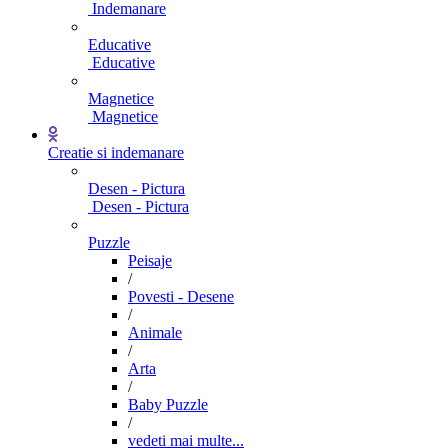
Indemanare
Educative
Educative
Magnetice
Magnetice
Creatie si indemanare
Desen - Pictura
Desen - Pictura
Puzzle
Peisaje
/
Povesti - Desene
/
Animale
/
Arta
/
Baby Puzzle
/
vedeti mai multe...