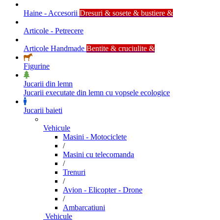
Haine - Accesorii
Dresuri & sosete & bustiere &
Articole - Petrecere
Articole Handmade
Bentite & cruciulite &
Figurine
Jucarii din lemn
Jucarii executate din lemn cu vopsele ecologice
Jucarii baieti
Vehicule
Masini - Motociclete
/
Masini cu telecomanda
/
Trenuri
/
Avion - Elicopter - Drone
/
Ambarcatiuni
Vehicule