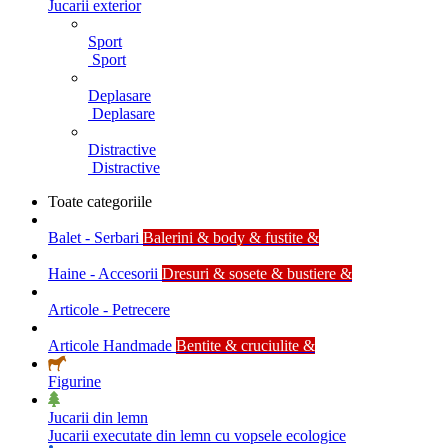
Jucarii exterior
Sport
Sport
Deplasare
Deplasare
Distractive
Distractive
Toate categoriile
Balet - Serbari
Balerini & body & fustite &
Haine - Accesorii
Dresuri & sosete & bustiere &
Articole - Petrecere
Articole Handmade
Bentite & cruciulite &
Figurine
Jucarii din lemn
Jucarii executate din lemn cu vopsele ecologice