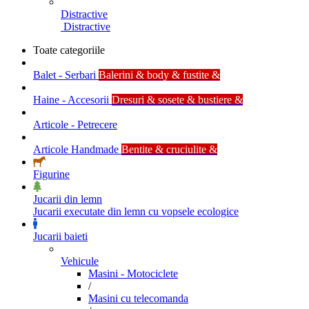
Distractive
Distractive
Toate categoriile
Balet - Serbari
Balerini & body & fustite &
Haine - Accesorii
Dresuri & sosete & bustiere &
Articole - Petrecere
Articole Handmade
Bentite & cruciulite &
Figurine
Jucarii din lemn
Jucarii executate din lemn cu vopsele ecologice
Jucarii baieti
Vehicule
Masini - Motociclete
/
Masini cu telecomanda