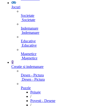
Jocuri
Societate
Societate
Indemanare
Indemanare
Educative
Educative
Magnetice
Magnetice
Creatie si indemanare
Desen - Pictura
Desen - Pictura
Puzzle
Peisaje
/
Povesti - Desene
/