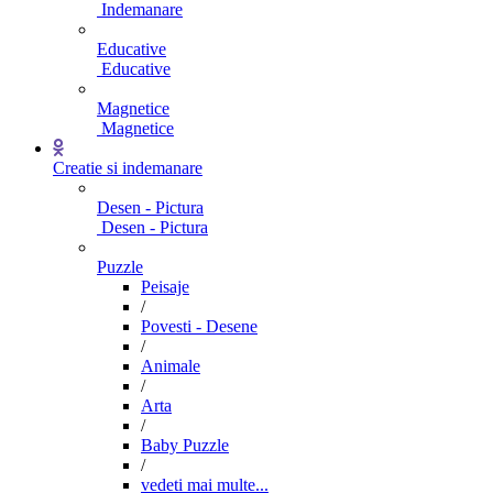
Indemanare
Educative
Educative
Magnetice
Magnetice
Creatie si indemanare
Desen - Pictura
Desen - Pictura
Puzzle
Peisaje
/
Povesti - Desene
/
Animale
/
Arta
/
Baby Puzzle
/
vedeti mai multe...