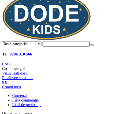
Tel:
0786 310 566
Cos
0
Cosul este gol
Vizualizati cosul
Finalizare comanda
0
0
Contul meu
Comenzi
Listă comparație
Listă de preferințe
Urmarire comanda