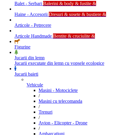
Balet - Serbari
Balerini & body & fustite &
Haine - Accesorii
Dresuri & sosete & bustiere &
Articole - Petrecere
Articole Handmade
Bentite & cruciulite &
Figurine
Jucarii din lemn
Jucarii executate din lemn cu vopsele ecologice
Jucarii baieti
Vehicule
Masini - Motociclete
/
Masini cu telecomanda
/
Trenuri
/
Avion - Elicopter - Drone
/
Ambarcatiuni