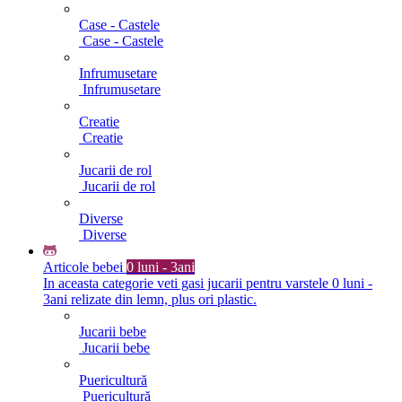
Case - Castele
Case - Castele
Infrumusetare
Infrumusetare
Creatie
Creatie
Jucarii de rol
Jucarii de rol
Diverse
Diverse
Articole bebei
0 luni - 3ani
In aceasta categorie veti gasi jucarii pentru varstele 0 luni -
3ani relizate din lemn, plus ori plastic.
Jucarii bebe
Jucarii bebe
Puericultură
Puericultură