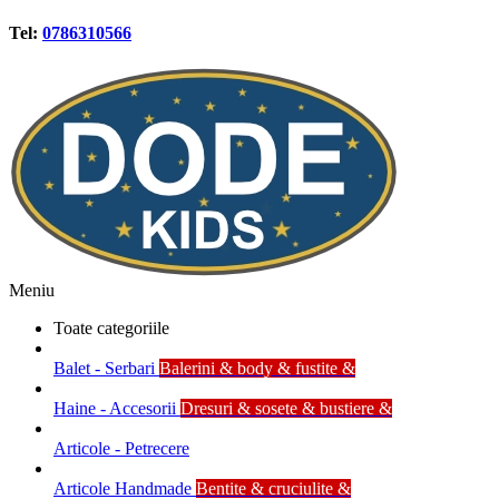
Tel:
0786310566
Meniu
Toate categoriile
Balet - Serbari
Balerini & body & fustite &
Haine - Accesorii
Dresuri & sosete & bustiere &
Articole - Petrecere
Articole Handmade
Bentite & cruciulite &