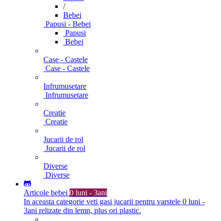
/
Bebei
Papusi - Bebei
Papusi
Bebei
Case - Castele
Case - Castele
Infrumusetare
Infrumusetare
Creatie
Creatie
Jucarii de rol
Jucarii de rol
Diverse
Diverse
Articole bebei
0 luni - 3ani
In aceasta categorie veti gasi jucarii pentru varstele 0 luni -
3ani relizate din lemn, plus ori plastic.