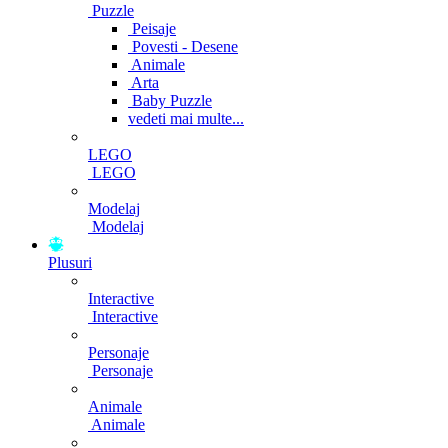
Puzzle
Peisaje
Povesti - Desene
Animale
Arta
Baby Puzzle
vedeti mai multe...
LEGO
LEGO
Modelaj
Modelaj
Plusuri
Interactive
Interactive
Personaje
Personaje
Animale
Animale