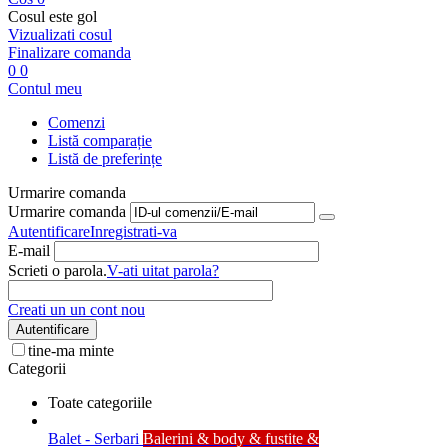
Cosul este gol
Vizualizati cosul
Finalizare comanda
0
0
Contul meu
Comenzi
Listă comparație
Listă de preferințe
Urmarire comanda
Urmarire comanda
Autentificare
Inregistrati-va
E-mail
Scrieti o parola.
V-ati uitat parola?
Creati un un cont nou
Autentificare
tine-ma minte
Categorii
Toate categoriile
Balet - Serbari
Balerini & body & fustite &