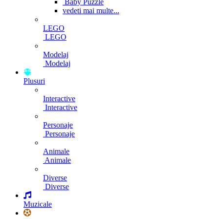
Baby Puzzle
vedeti mai multe...
LEGO
LEGO
Modelaj
Modelaj
Plusuri
Interactive
Interactive
Personaje
Personaje
Animale
Animale
Diverse
Diverse
Muzicale