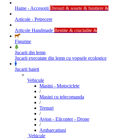
Haine - Accesorii
Dresuri & sosete & bustiere &
Articole - Petrecere
Articole Handmade
Bentite & cruciulite &
Figurine
Jucarii din lemn
Jucarii executate din lemn cu vopsele ecologice
Jucarii baieti
Vehicule
Masini - Motociclete
/
Masini cu telecomanda
/
Trenuri
/
Avion - Elicopter - Drone
/
Ambarcatiuni
Vehicule