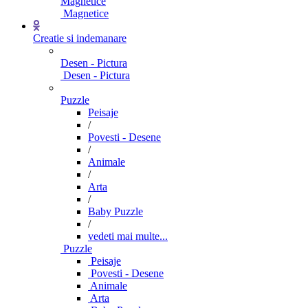
Magnetice
Magnetice
Creatie si indemanare
Desen - Pictura
Desen - Pictura
Puzzle
Peisaje
/
Povesti - Desene
/
Animale
/
Arta
/
Baby Puzzle
/
vedeti mai multe...
Puzzle
Peisaje
Povesti - Desene
Animale
Arta