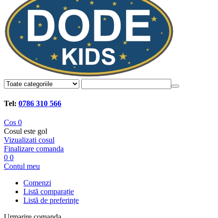
Tel:
0786 310 566
Cos
0
Cosul este gol
Vizualizati cosul
Finalizare comanda
0
0
Contul meu
Comenzi
Listă comparație
Listă de preferințe
Urmarire comanda