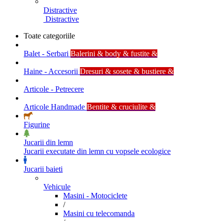
Distractive
Distractive
Toate categoriile
Balet - Serbari
Balerini & body & fustite &
Haine - Accesorii
Dresuri & sosete & bustiere &
Articole - Petrecere
Articole Handmade
Bentite & cruciulite &
Figurine
Jucarii din lemn
Jucarii executate din lemn cu vopsele ecologice
Jucarii baieti
Vehicule
Masini - Motociclete
/
Masini cu telecomanda