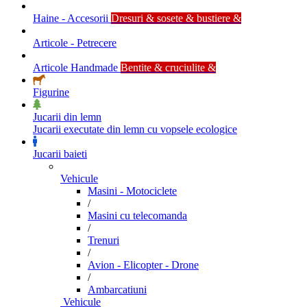
Haine - Accesorii
Dresuri & sosete & bustiere &
Articole - Petrecere
Articole Handmade
Bentite & cruciulite &
Figurine
Jucarii din lemn
Jucarii executate din lemn cu vopsele ecologice
Jucarii baieti
Vehicule
Masini - Motociclete
/
Masini cu telecomanda
/
Trenuri
/
Avion - Elicopter - Drone
/
Ambarcatiuni
Vehicule