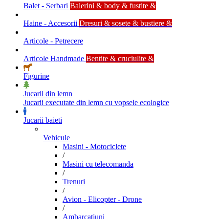
Balet - Serbari
Balerini & body & fustite &
Haine - Accesorii
Dresuri & sosete & bustiere &
Articole - Petrecere
Articole Handmade
Bentite & cruciulite &
Figurine
Jucarii din lemn
Jucarii executate din lemn cu vopsele ecologice
Jucarii baieti
Vehicule
Masini - Motociclete
/
Masini cu telecomanda
/
Trenuri
/
Avion - Elicopter - Drone
/
Ambarcatiuni