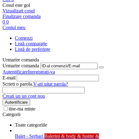
Cosul este gol
Vizualizati cosul
Finalizare comanda
0
0
Contul meu
Comenzi
Listă comparație
Listă de preferințe
Urmarire comanda
Urmarire comanda
Autentificare
Inregistrati-va
E-mail
Scrieti o parola.
V-ati uitat parola?
Creati un un cont nou
Autentificare
tine-ma minte
Categorii
Toate categoriile
Balet - Serbari
Balerini & body & fustite &