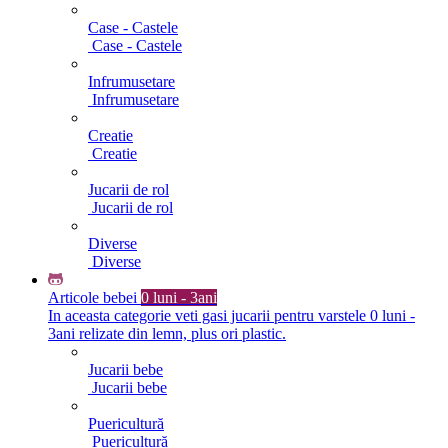
Case - Castele
Case - Castele
Infrumusetare
Infrumusetare
Creatie
Creatie
Jucarii de rol
Jucarii de rol
Diverse
Diverse
Articole bebei
0 luni - 3ani
In aceasta categorie veti gasi jucarii pentru varstele 0 luni -
3ani relizate din lemn, plus ori plastic.
Jucarii bebe
Jucarii bebe
Puericultură
Puericultură