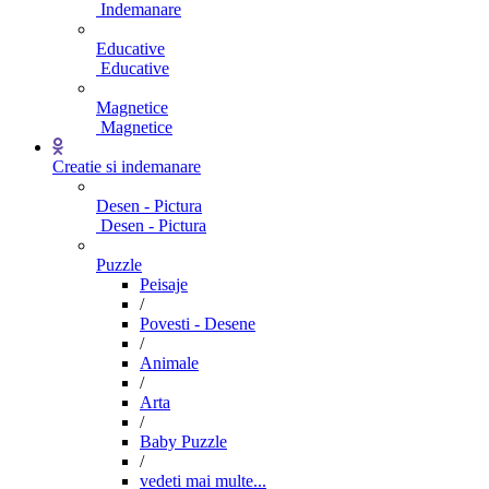
Indemanare
Educative
Educative
Magnetice
Magnetice
Creatie si indemanare
Desen - Pictura
Desen - Pictura
Puzzle
Peisaje
/
Povesti - Desene
/
Animale
/
Arta
/
Baby Puzzle
/
vedeti mai multe...