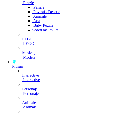
Puzzle
Peisaje
Povesti - Desene
Animale
Arta
Baby Puzzle
vedeti mai multe...
LEGO
LEGO
Modelaj
Modelaj
Plusuri
Interactive
Interactive
Personaje
Personaje
Animale
Animale