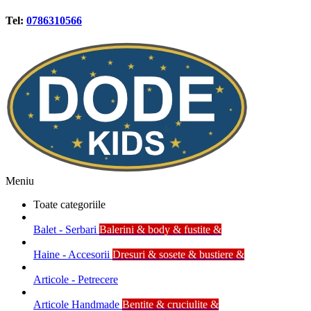
Tel:
0786310566
Meniu
Toate categoriile
Balet - Serbari
Balerini & body & fustite &
Haine - Accesorii
Dresuri & sosete & bustiere &
Articole - Petrecere
Articole Handmade
Bentite & cruciulite &