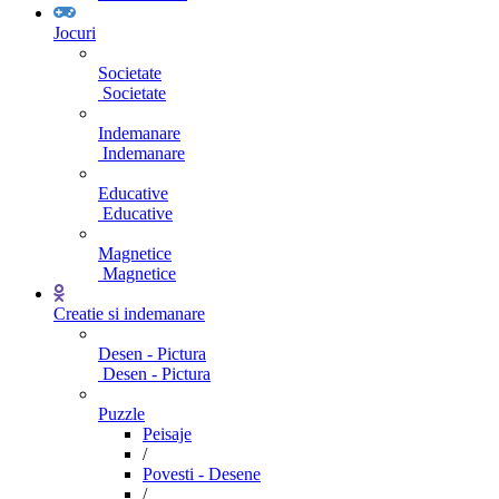
Jocuri
Societate
Societate
Indemanare
Indemanare
Educative
Educative
Magnetice
Magnetice
Creatie si indemanare
Desen - Pictura
Desen - Pictura
Puzzle
Peisaje
/
Povesti - Desene
/