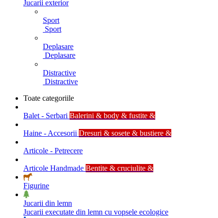
Jucarii exterior
Sport
Sport
Deplasare
Deplasare
Distractive
Distractive
Toate categoriile
Balet - Serbari
Balerini & body & fustite &
Haine - Accesorii
Dresuri & sosete & bustiere &
Articole - Petrecere
Articole Handmade
Bentite & cruciulite &
Figurine
Jucarii din lemn
Jucarii executate din lemn cu vopsele ecologice