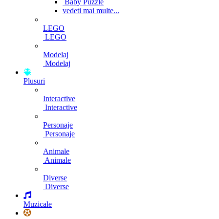
Baby Puzzle
vedeti mai multe...
LEGO
LEGO
Modelaj
Modelaj
Plusuri
Interactive
Interactive
Personaje
Personaje
Animale
Animale
Diverse
Diverse
Muzicale