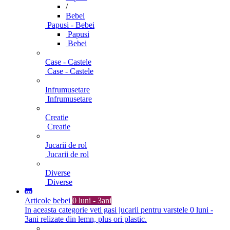
/
Bebei
Papusi - Bebei
Papusi
Bebei
Case - Castele
Case - Castele
Infrumusetare
Infrumusetare
Creatie
Creatie
Jucarii de rol
Jucarii de rol
Diverse
Diverse
Articole bebei
0 luni - 3ani
In aceasta categorie veti gasi jucarii pentru varstele 0 luni -
3ani relizate din lemn, plus ori plastic.