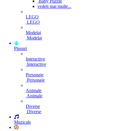
Baby Puzzle
vedeti mai multe...
LEGO
LEGO
Modelaj
Modelaj
Plusuri
Interactive
Interactive
Personaje
Personaje
Animale
Animale
Diverse
Diverse
Muzicale