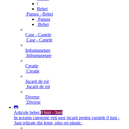
/
Bebei
Papusi - Bebei
Papusi
Bebei
Case - Castele
Case - Castele
Infrumusetare
Infrumusetare
Creatie
Creatie
Jucarii de rol
Jucarii de rol
Diverse
Diverse
Articole bebei
0 luni - 3ani
In aceasta categorie veti gasi jucarii pentru varstele 0 luni -
3ani relizate din lemn, plus ori plastic.