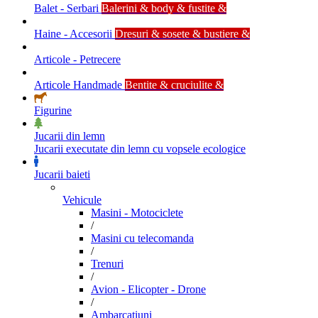
Balet - Serbari
Balerini & body & fustite &
Haine - Accesorii
Dresuri & sosete & bustiere &
Articole - Petrecere
Articole Handmade
Bentite & cruciulite &
Figurine
Jucarii din lemn
Jucarii executate din lemn cu vopsele ecologice
Jucarii baieti
Vehicule
Masini - Motociclete
/
Masini cu telecomanda
/
Trenuri
/
Avion - Elicopter - Drone
/
Ambarcatiuni