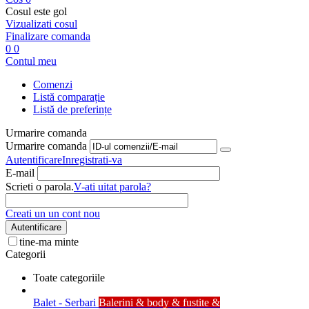
Cosul este gol
Vizualizati cosul
Finalizare comanda
0
0
Contul meu
Comenzi
Listă comparație
Listă de preferințe
Urmarire comanda
Urmarire comanda
Autentificare
Inregistrati-va
E-mail
Scrieti o parola.
V-ati uitat parola?
Creati un un cont nou
Autentificare
tine-ma minte
Categorii
Toate categoriile
Balet - Serbari
Balerini & body & fustite &