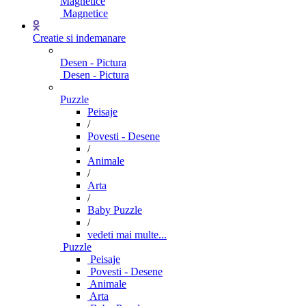
Magnetice
Magnetice
Creatie si indemanare
Desen - Pictura
Desen - Pictura
Puzzle
Peisaje
/
Povesti - Desene
/
Animale
/
Arta
/
Baby Puzzle
/
vedeti mai multe...
Puzzle
Peisaje
Povesti - Desene
Animale
Arta