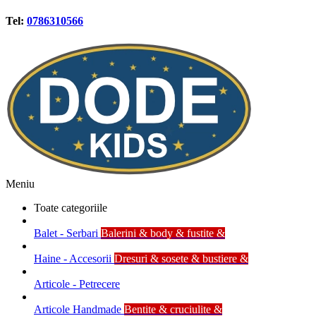
Tel:
0786310566
Meniu
Toate categoriile
Balet - Serbari
Balerini & body & fustite &
Haine - Accesorii
Dresuri & sosete & bustiere &
Articole - Petrecere
Articole Handmade
Bentite & cruciulite &