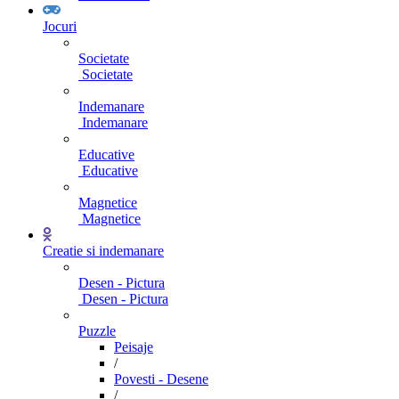
Jocuri
Societate
Societate
Indemanare
Indemanare
Educative
Educative
Magnetice
Magnetice
Creatie si indemanare
Desen - Pictura
Desen - Pictura
Puzzle
Peisaje
/
Povesti - Desene
/