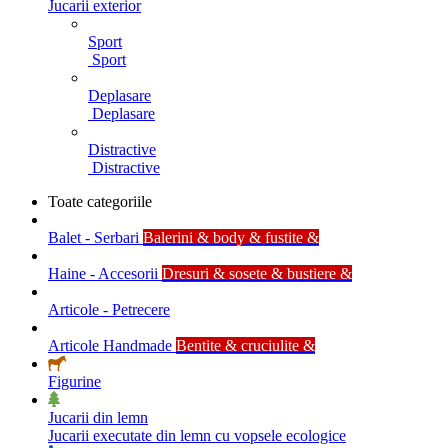
Jucarii exterior
Sport
Sport
Deplasare
Deplasare
Distractive
Distractive
Toate categoriile
Balet - Serbari
Balerini & body & fustite &
Haine - Accesorii
Dresuri & sosete & bustiere &
Articole - Petrecere
Articole Handmade
Bentite & cruciulite &
Figurine
Jucarii din lemn
Jucarii executate din lemn cu vopsele ecologice