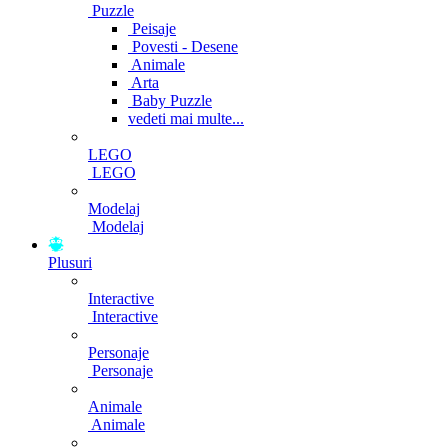
Puzzle
Peisaje
Povesti - Desene
Animale
Arta
Baby Puzzle
vedeti mai multe...
LEGO
LEGO
Modelaj
Modelaj
Plusuri
Interactive
Interactive
Personaje
Personaje
Animale
Animale