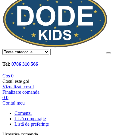
Tel:
0786 310 566
Cos
0
Cosul este gol
Vizualizati cosul
Finalizare comanda
0
0
Contul meu
Comenzi
Listă comparație
Listă de preferințe
Urmarire comanda