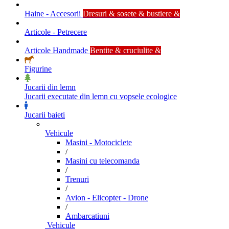
Haine - Accesorii
Dresuri & sosete & bustiere &
Articole - Petrecere
Articole Handmade
Bentite & cruciulite &
Figurine
Jucarii din lemn
Jucarii executate din lemn cu vopsele ecologice
Jucarii baieti
Vehicule
Masini - Motociclete
/
Masini cu telecomanda
/
Trenuri
/
Avion - Elicopter - Drone
/
Ambarcatiuni
Vehicule