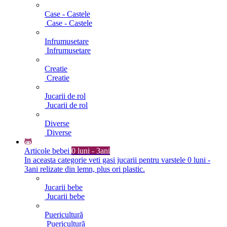
Case - Castele
Case - Castele
Infrumusetare
Infrumusetare
Creatie
Creatie
Jucarii de rol
Jucarii de rol
Diverse
Diverse
Articole bebei
0 luni - 3ani
In aceasta categorie veti gasi jucarii pentru varstele 0 luni -
3ani relizate din lemn, plus ori plastic.
Jucarii bebe
Jucarii bebe
Puericultură
Puericultură