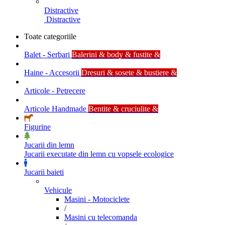
Distractive
Distractive
Toate categoriile
Balet - Serbari
Balerini & body & fustite &
Haine - Accesorii
Dresuri & sosete & bustiere &
Articole - Petrecere
Articole Handmade
Bentite & cruciulite &
Figurine
Jucarii din lemn
Jucarii executate din lemn cu vopsele ecologice
Jucarii baieti
Vehicule
Masini - Motociclete
/
Masini cu telecomanda