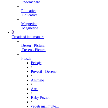
Indemanare
Educative
Educative
Magnetice
Magnetice
Creatie si indemanare
Desen - Pictura
Desen - Pictura
Puzzle
Peisaje
/
Povesti - Desene
/
Animale
/
Arta
/
Baby Puzzle
/
vedeti mai multe...