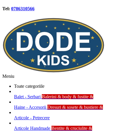
Tel:
0786310566
Meniu
Toate categoriile
Balet - Serbari
Balerini & body & fustite &
Haine - Accesorii
Dresuri & sosete & bustiere &
Articole - Petrecere
Articole Handmade
Bentite & cruciulite &