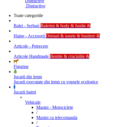
Distractive
Distractive
Toate categoriile
Balet - Serbari
Balerini & body & fustite &
Haine - Accesorii
Dresuri & sosete & bustiere &
Articole - Petrecere
Articole Handmade
Bentite & cruciulite &
Figurine
Jucarii din lemn
Jucarii executate din lemn cu vopsele ecologice
Jucarii baieti
Vehicule
Masini - Motociclete
/
Masini cu telecomanda
/