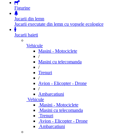
Figurine
Jucarii din lemn
Jucarii executate din lemn cu vopsele ecologice
Jucarii baieti
Vehicule
Masini - Motociclete
/
Masini cu telecomanda
/
Trenuri
/
Avion - Elicopter - Drone
/
Ambarcatiuni
Vehicule
Masini - Motociclete
Masini cu telecomanda
Trenuri
Avion - Elicopter - Drone
Ambarcatiuni