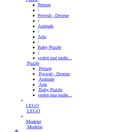
Peisaje
/
Povesti - Desene
/
Animale
/
Arta
/
Baby Puzzle
/
vedeti mai multe...
Puzzle
Peisaje
Povesti - Desene
Animale
Arta
Baby Puzzle
vedeti mai multe...
LEGO
LEGO
Modelaj
Modelaj