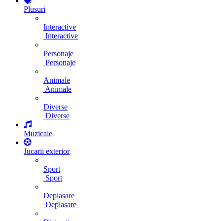
Plusuri
Interactive
Interactive
Personaje
Personaje
Animale
Animale
Diverse
Diverse
Muzicale
Jucarii exterior
Sport
Sport
Deplasare
Deplasare