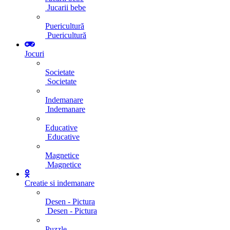
Jucarii bebe
Puericultură
Puericultură
Jocuri
Societate
Societate
Indemanare
Indemanare
Educative
Educative
Magnetice
Magnetice
Creatie si indemanare
Desen - Pictura
Desen - Pictura
Puzzle