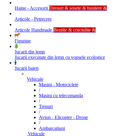
Haine - Accesorii
Dresuri & sosete & bustiere &
Articole - Petrecere
Articole Handmade
Bentite & cruciulite &
Figurine
Jucarii din lemn
Jucarii executate din lemn cu vopsele ecologice
Jucarii baieti
Vehicule
Masini - Motociclete
/
Masini cu telecomanda
/
Trenuri
/
Avion - Elicopter - Drone
/
Ambarcatiuni
Vehicule