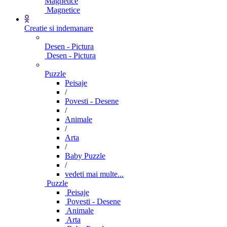
Magnetice
Magnetice
Creatie si indemanare
Desen - Pictura
Desen - Pictura
Puzzle
Peisaje
/
Povesti - Desene
/
Animale
/
Arta
/
Baby Puzzle
/
vedeti mai multe...
Puzzle
Peisaje
Povesti - Desene
Animale
Arta