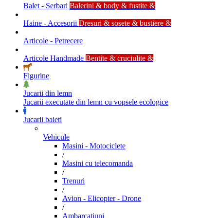
Balet - Serbari
Balerini & body & fustite &
Haine - Accesorii
Dresuri & sosete & bustiere &
Articole - Petrecere
Articole Handmade
Bentite & cruciulite &
Figurine
Jucarii din lemn
Jucarii executate din lemn cu vopsele ecologice
Jucarii baieti
Vehicule
Masini - Motociclete
/
Masini cu telecomanda
/
Trenuri
/
Avion - Elicopter - Drone
/
Ambarcatiuni