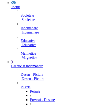
Jocuri
Societate
Societate
Indemanare
Indemanare
Educative
Educative
Magnetice
Magnetice
Creatie si indemanare
Desen - Pictura
Desen - Pictura
Puzzle
Peisaje
/
Povesti - Desene
/