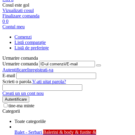
Cosul este gol
Vizualizati cosul
Finalizare comanda
0
0
Contul meu
Comenzi
Listă comparație
Listă de preferințe
Urmarire comanda
Urmarire comanda
Autentificare
Inregistrati-va
E-mail
Scrieti o parola.
V-ati uitat parola?
Creati un un cont nou
Autentificare
tine-ma minte
Categorii
Toate categoriile
Balet - Serbari
Balerini & body & fustite &