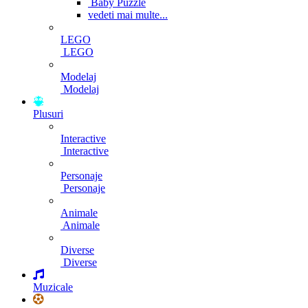
Baby Puzzle
vedeti mai multe...
LEGO
LEGO
Modelaj
Modelaj
Plusuri
Interactive
Interactive
Personaje
Personaje
Animale
Animale
Diverse
Diverse
Muzicale