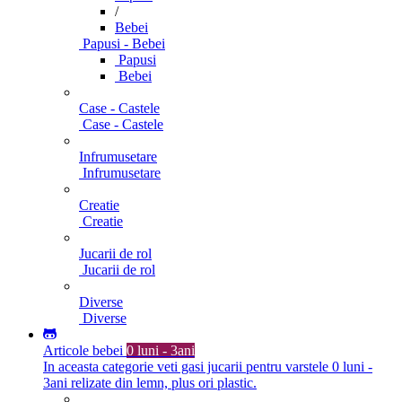
/
Bebei
Papusi - Bebei
Papusi
Bebei
Case - Castele
Case - Castele
Infrumusetare
Infrumusetare
Creatie
Creatie
Jucarii de rol
Jucarii de rol
Diverse
Diverse
Articole bebei
0 luni - 3ani
In aceasta categorie veti gasi jucarii pentru varstele 0 luni -
3ani relizate din lemn, plus ori plastic.