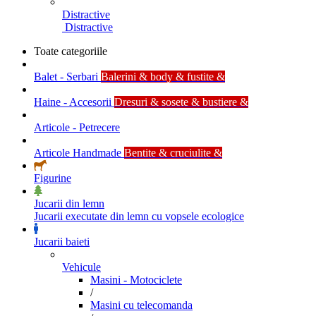
Distractive
Distractive
Toate categoriile
Balet - Serbari
Balerini & body & fustite &
Haine - Accesorii
Dresuri & sosete & bustiere &
Articole - Petrecere
Articole Handmade
Bentite & cruciulite &
Figurine
Jucarii din lemn
Jucarii executate din lemn cu vopsele ecologice
Jucarii baieti
Vehicule
Masini - Motociclete
/
Masini cu telecomanda