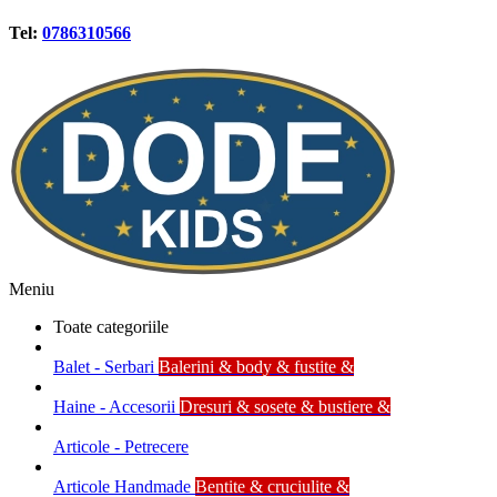
Tel:
0786310566
Meniu
Toate categoriile
Balet - Serbari
Balerini & body & fustite &
Haine - Accesorii
Dresuri & sosete & bustiere &
Articole - Petrecere
Articole Handmade
Bentite & cruciulite &