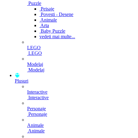
Puzzle
Peisaje
Povesti - Desene
Animale
Arta
Baby Puzzle
vedeti mai multe...
LEGO
LEGO
Modelaj
Modelaj
Plusuri
Interactive
Interactive
Personaje
Personaje
Animale
Animale