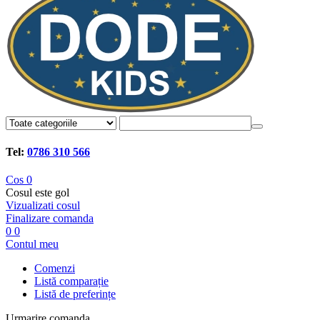
Tel:
0786 310 566
Cos
0
Cosul este gol
Vizualizati cosul
Finalizare comanda
0
0
Contul meu
Comenzi
Listă comparație
Listă de preferințe
Urmarire comanda