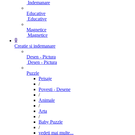
Indemanare
Educative
Educative
Magnetice
Magnetice
Creatie si indemanare
Desen - Pictura
Desen - Pictura
Puzzle
Peisaje
/
Povesti - Desene
/
Animale
/
Arta
/
Baby Puzzle
/
vedeti mai multe...