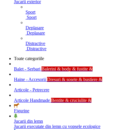
Jucarii exterior
Sport
Sport
Deplasare
Deplasare
Distractive
Distractive
Toate categoriile
Balet - Serbari
Balerini & body & fustite &
Haine - Accesorii
Dresuri & sosete & bustiere &
Articole - Petrecere
Articole Handmade
Bentite & cruciulite &
Figurine
Jucarii din lemn
Jucarii executate din lemn cu vopsele ecologice