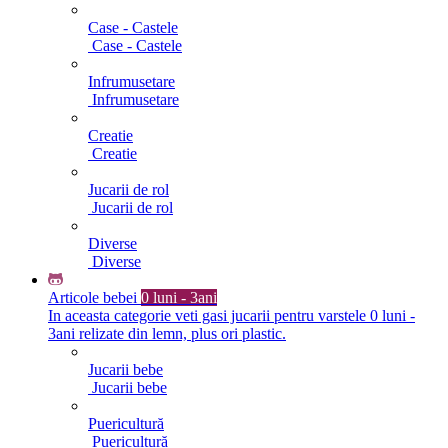
Case - Castele
Case - Castele
Infrumusetare
Infrumusetare
Creatie
Creatie
Jucarii de rol
Jucarii de rol
Diverse
Diverse
Articole bebei
0 luni - 3ani
In aceasta categorie veti gasi jucarii pentru varstele 0 luni -
3ani relizate din lemn, plus ori plastic.
Jucarii bebe
Jucarii bebe
Puericultură
Puericultură