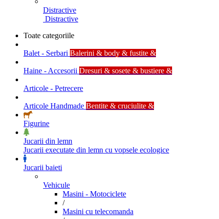
Distractive
Distractive
Toate categoriile
Balet - Serbari
Balerini & body & fustite &
Haine - Accesorii
Dresuri & sosete & bustiere &
Articole - Petrecere
Articole Handmade
Bentite & cruciulite &
Figurine
Jucarii din lemn
Jucarii executate din lemn cu vopsele ecologice
Jucarii baieti
Vehicule
Masini - Motociclete
/
Masini cu telecomanda