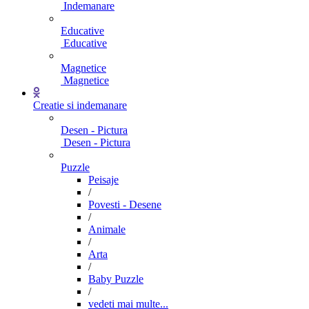
Indemanare
Educative
Educative
Magnetice
Magnetice
Creatie si indemanare
Desen - Pictura
Desen - Pictura
Puzzle
Peisaje
/
Povesti - Desene
/
Animale
/
Arta
/
Baby Puzzle
/
vedeti mai multe...