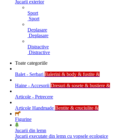
Jucarii exterior
Sport
Sport
Deplasare
Deplasare
Distractive
Distractive
Toate categoriile
Balet - Serbari
Balerini & body & fustite &
Haine - Accesorii
Dresuri & sosete & bustiere &
Articole - Petrecere
Articole Handmade
Bentite & cruciulite &
Figurine
Jucarii din lemn
Jucarii executate din lemn cu vopsele ecologice