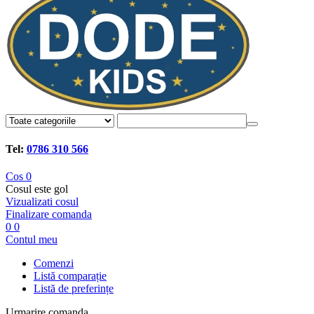
Tel:
0786 310 566
Cos
0
Cosul este gol
Vizualizati cosul
Finalizare comanda
0
0
Contul meu
Comenzi
Listă comparație
Listă de preferințe
Urmarire comanda