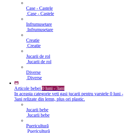
Case - Castele
Case - Castele
Infrumusetare
Infrumusetare
Creatie
Creatie
Jucarii de rol
Jucarii de rol
Diverse
Diverse
Articole bebei
0 luni - 3ani
In aceasta categorie veti gasi jucarii pentru varstele 0 luni -
3ani relizate din lemn, plus ori plastic.
Jucarii bebe
Jucarii bebe
Puericultură
Puericultură