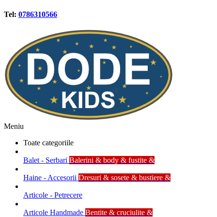
Tel:
0786310566
Meniu
Toate categoriile
Balet - Serbari
Balerini & body & fustite &
Haine - Accesorii
Dresuri & sosete & bustiere &
Articole - Petrecere
Articole Handmade
Bentite & cruciulite &