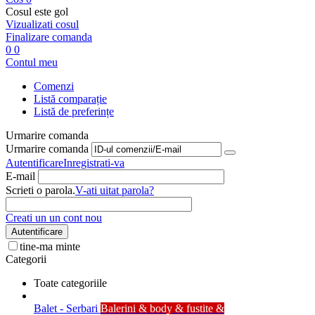
Cosul este gol
Vizualizati cosul
Finalizare comanda
0
0
Contul meu
Comenzi
Listă comparație
Listă de preferințe
Urmarire comanda
Urmarire comanda
Autentificare
Inregistrati-va
E-mail
Scrieti o parola.
V-ati uitat parola?
Creati un un cont nou
Autentificare
tine-ma minte
Categorii
Toate categoriile
Balet - Serbari
Balerini & body & fustite &