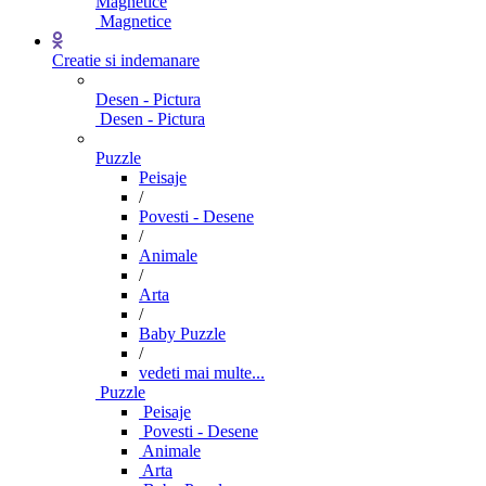
Magnetice
Magnetice
Creatie si indemanare
Desen - Pictura
Desen - Pictura
Puzzle
Peisaje
/
Povesti - Desene
/
Animale
/
Arta
/
Baby Puzzle
/
vedeti mai multe...
Puzzle
Peisaje
Povesti - Desene
Animale
Arta