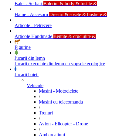
Balet - Serbari
Balerini & body & fustite &
Haine - Accesorii
Dresuri & sosete & bustiere &
Articole - Petrecere
Articole Handmade
Bentite & cruciulite &
Figurine
Jucarii din lemn
Jucarii executate din lemn cu vopsele ecologice
Jucarii baieti
Vehicule
Masini - Motociclete
/
Masini cu telecomanda
/
Trenuri
/
Avion - Elicopter - Drone
/
Ambarcatiuni