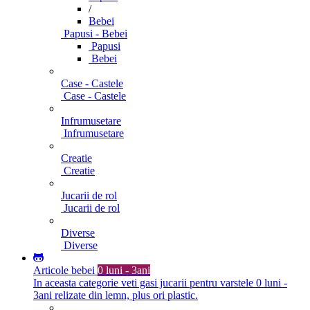
/
Bebei
Papusi - Bebei
Papusi
Bebei
Case - Castele
Case - Castele
Infrumusetare
Infrumusetare
Creatie
Creatie
Jucarii de rol
Jucarii de rol
Diverse
Diverse
Articole bebei
0 luni - 3ani
In aceasta categorie veti gasi jucarii pentru varstele 0 luni -
3ani relizate din lemn, plus ori plastic.