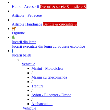
Haine - Accesorii
Dresuri & sosete & bustiere &
Articole - Petrecere
Articole Handmade
Bentite & cruciulite &
Figurine
Jucarii din lemn
Jucarii executate din lemn cu vopsele ecologice
Jucarii baieti
Vehicule
Masini - Motociclete
/
Masini cu telecomanda
/
Trenuri
/
Avion - Elicopter - Drone
/
Ambarcatiuni
Vehicule