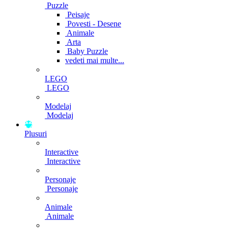
Puzzle
Peisaje
Povesti - Desene
Animale
Arta
Baby Puzzle
vedeti mai multe...
LEGO
LEGO
Modelaj
Modelaj
Plusuri
Interactive
Interactive
Personaje
Personaje
Animale
Animale