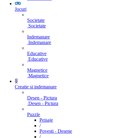
Jocuri
Societate
Societate
Indemanare
Indemanare
Educative
Educative
Magnetice
Magnetice
Creatie si indemanare
Desen - Pictura
Desen - Pictura
Puzzle
Peisaje
/
Povesti - Desene
/