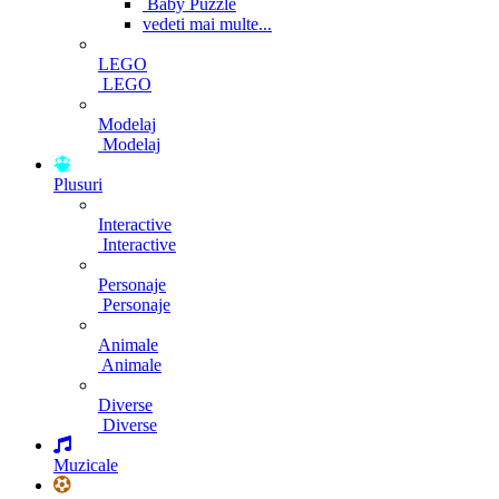
Baby Puzzle
vedeti mai multe...
LEGO
LEGO
Modelaj
Modelaj
Plusuri
Interactive
Interactive
Personaje
Personaje
Animale
Animale
Diverse
Diverse
Muzicale