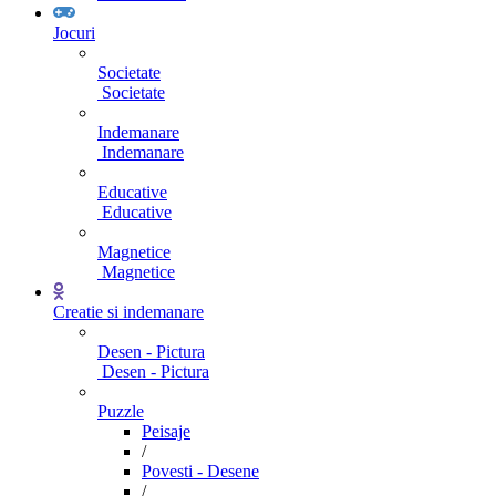
Jocuri
Societate
Societate
Indemanare
Indemanare
Educative
Educative
Magnetice
Magnetice
Creatie si indemanare
Desen - Pictura
Desen - Pictura
Puzzle
Peisaje
/
Povesti - Desene
/