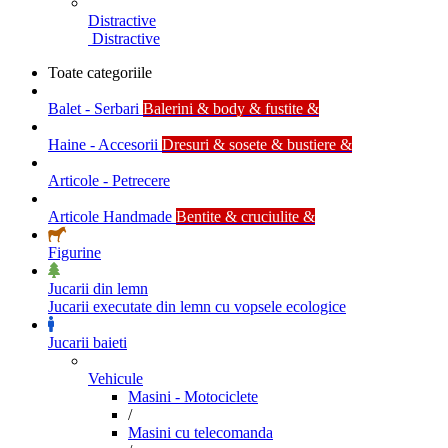
Distractive
Distractive
Toate categoriile
Balet - Serbari
Balerini & body & fustite &
Haine - Accesorii
Dresuri & sosete & bustiere &
Articole - Petrecere
Articole Handmade
Bentite & cruciulite &
Figurine
Jucarii din lemn
Jucarii executate din lemn cu vopsele ecologice
Jucarii baieti
Vehicule
Masini - Motociclete
/
Masini cu telecomanda