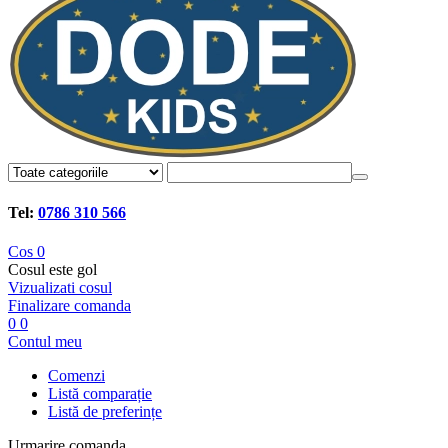
Tel:
0786 310 566
Cos
0
Cosul este gol
Vizualizati cosul
Finalizare comanda
0
0
Contul meu
Comenzi
Listă comparație
Listă de preferințe
Urmarire comanda