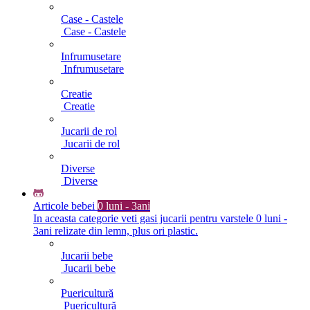
Case - Castele
Case - Castele
Infrumusetare
Infrumusetare
Creatie
Creatie
Jucarii de rol
Jucarii de rol
Diverse
Diverse
Articole bebei
0 luni - 3ani
In aceasta categorie veti gasi jucarii pentru varstele 0 luni -
3ani relizate din lemn, plus ori plastic.
Jucarii bebe
Jucarii bebe
Puericultură
Puericultură