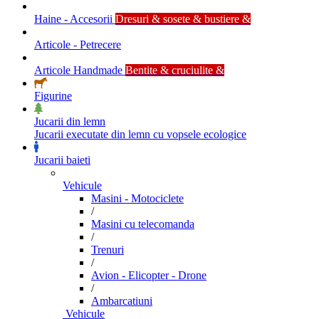
Haine - Accesorii
Dresuri & sosete & bustiere &
Articole - Petrecere
Articole Handmade
Bentite & cruciulite &
Figurine
Jucarii din lemn
Jucarii executate din lemn cu vopsele ecologice
Jucarii baieti
Vehicule
Masini - Motociclete
/
Masini cu telecomanda
/
Trenuri
/
Avion - Elicopter - Drone
/
Ambarcatiuni
Vehicule