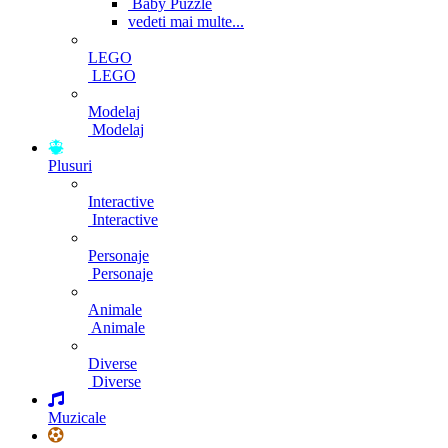
Baby Puzzle
vedeti mai multe...
LEGO
LEGO
Modelaj
Modelaj
Plusuri
Interactive
Interactive
Personaje
Personaje
Animale
Animale
Diverse
Diverse
Muzicale