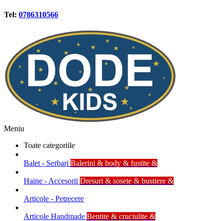
Tel:
0786310566
Meniu
Toate categoriile
Balet - Serbari
Balerini & body & fustite &
Haine - Accesorii
Dresuri & sosete & bustiere &
Articole - Petrecere
Articole Handmade
Bentite & cruciulite &