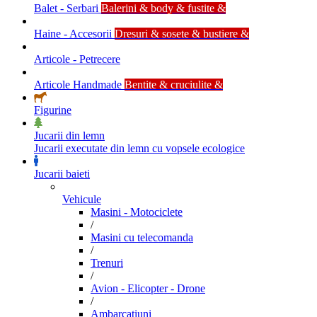
Balet - Serbari
Balerini & body & fustite &
Haine - Accesorii
Dresuri & sosete & bustiere &
Articole - Petrecere
Articole Handmade
Bentite & cruciulite &
Figurine
Jucarii din lemn
Jucarii executate din lemn cu vopsele ecologice
Jucarii baieti
Vehicule
Masini - Motociclete
/
Masini cu telecomanda
/
Trenuri
/
Avion - Elicopter - Drone
/
Ambarcatiuni