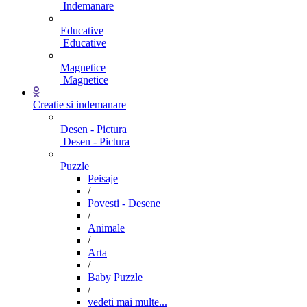
Indemanare
Educative
Educative
Magnetice
Magnetice
Creatie si indemanare
Desen - Pictura
Desen - Pictura
Puzzle
Peisaje
/
Povesti - Desene
/
Animale
/
Arta
/
Baby Puzzle
/
vedeti mai multe...