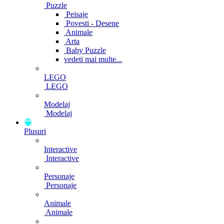
Puzzle
Peisaje
Povesti - Desene
Animale
Arta
Baby Puzzle
vedeti mai multe...
LEGO
LEGO
Modelaj
Modelaj
Plusuri
Interactive
Interactive
Personaje
Personaje
Animale
Animale