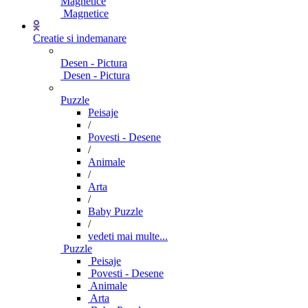
Magnetice
Magnetice
Creatie si indemanare
Desen - Pictura
Desen - Pictura
Puzzle
Peisaje
/
Povesti - Desene
/
Animale
/
Arta
/
Baby Puzzle
/
vedeti mai multe...
Puzzle
Peisaje
Povesti - Desene
Animale
Arta