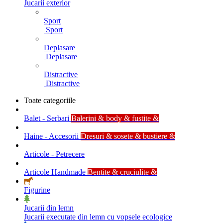
Jucarii exterior
Sport
Sport
Deplasare
Deplasare
Distractive
Distractive
Toate categoriile
Balet - Serbari
Balerini & body & fustite &
Haine - Accesorii
Dresuri & sosete & bustiere &
Articole - Petrecere
Articole Handmade
Bentite & cruciulite &
Figurine
Jucarii din lemn
Jucarii executate din lemn cu vopsele ecologice