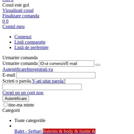
Cosul este gol
Vizualizati cosul
Finalizare comanda
0
0
Contul meu
Comenzi
Listă comparație
Listă de preferințe
Urmarire comanda
Urmarire comanda
Autentificare
Inregistrati-va
E-mail
Scrieti o parola.
V-ati uitat parola?
Creati un un cont nou
Autentificare
tine-ma minte
Categorii
Toate categoriile
Balet - Serbari
Balerini & body & fustite &