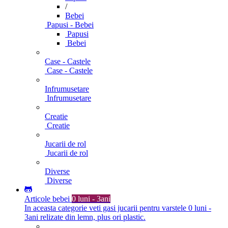
/
Bebei
Papusi - Bebei
Papusi
Bebei
Case - Castele
Case - Castele
Infrumusetare
Infrumusetare
Creatie
Creatie
Jucarii de rol
Jucarii de rol
Diverse
Diverse
Articole bebei
0 luni - 3ani
In aceasta categorie veti gasi jucarii pentru varstele 0 luni -
3ani relizate din lemn, plus ori plastic.