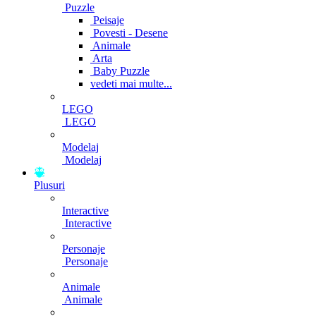
Puzzle
Peisaje
Povesti - Desene
Animale
Arta
Baby Puzzle
vedeti mai multe...
LEGO
LEGO
Modelaj
Modelaj
Plusuri
Interactive
Interactive
Personaje
Personaje
Animale
Animale