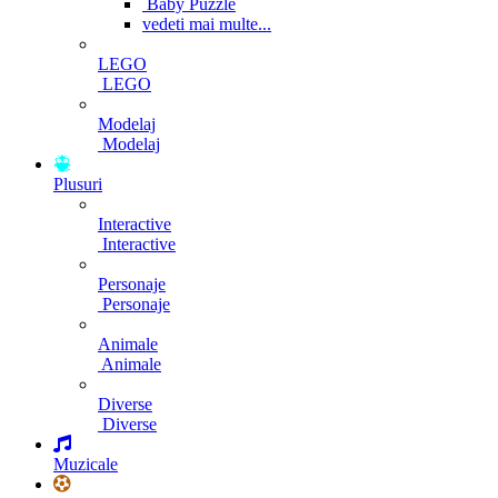
Baby Puzzle
vedeti mai multe...
LEGO
LEGO
Modelaj
Modelaj
Plusuri
Interactive
Interactive
Personaje
Personaje
Animale
Animale
Diverse
Diverse
Muzicale