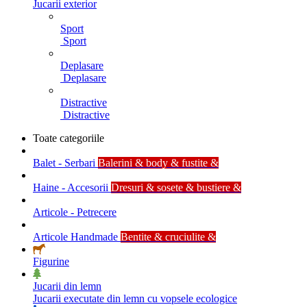
Jucarii exterior
Sport
Sport
Deplasare
Deplasare
Distractive
Distractive
Toate categoriile
Balet - Serbari
Balerini & body & fustite &
Haine - Accesorii
Dresuri & sosete & bustiere &
Articole - Petrecere
Articole Handmade
Bentite & cruciulite &
Figurine
Jucarii din lemn
Jucarii executate din lemn cu vopsele ecologice