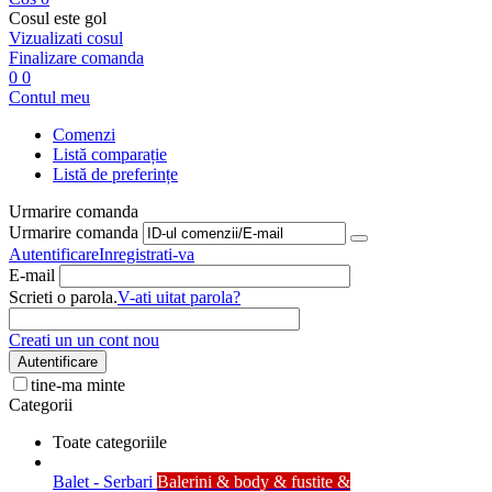
Cosul este gol
Vizualizati cosul
Finalizare comanda
0
0
Contul meu
Comenzi
Listă comparație
Listă de preferințe
Urmarire comanda
Urmarire comanda
Autentificare
Inregistrati-va
E-mail
Scrieti o parola.
V-ati uitat parola?
Creati un un cont nou
Autentificare
tine-ma minte
Categorii
Toate categoriile
Balet - Serbari
Balerini & body & fustite &