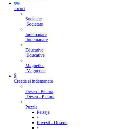
Jocuri
Societate
Societate
Indemanare
Indemanare
Educative
Educative
Magnetice
Magnetice
Creatie si indemanare
Desen - Pictura
Desen - Pictura
Puzzle
Peisaje
/
Povesti - Desene
/