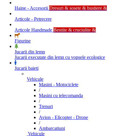
Haine - Accesorii
Dresuri & sosete & bustiere &
Articole - Petrecere
Articole Handmade
Bentite & cruciulite &
Figurine
Jucarii din lemn
Jucarii executate din lemn cu vopsele ecologice
Jucarii baieti
Vehicule
Masini - Motociclete
/
Masini cu telecomanda
/
Trenuri
/
Avion - Elicopter - Drone
/
Ambarcatiuni
Vehicule