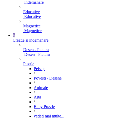
Indemanare
Educative
Educative
Magnetice
Magnetice
Creatie si indemanare
Desen - Pictura
Desen - Pictura
Puzzle
Peisaje
/
Povesti - Desene
/
Animale
/
Arta
/
Baby Puzzle
/
vedeti mai multe...