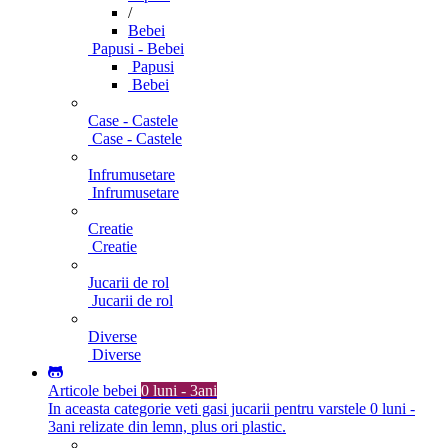
/
Bebei
Papusi - Bebei
Papusi
Bebei
Case - Castele
Case - Castele
Infrumusetare
Infrumusetare
Creatie
Creatie
Jucarii de rol
Jucarii de rol
Diverse
Diverse
Articole bebei
0 luni - 3ani
In aceasta categorie veti gasi jucarii pentru varstele 0 luni -
3ani relizate din lemn, plus ori plastic.