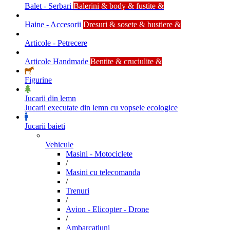
Balet - Serbari
Balerini & body & fustite &
Haine - Accesorii
Dresuri & sosete & bustiere &
Articole - Petrecere
Articole Handmade
Bentite & cruciulite &
Figurine
Jucarii din lemn
Jucarii executate din lemn cu vopsele ecologice
Jucarii baieti
Vehicule
Masini - Motociclete
/
Masini cu telecomanda
/
Trenuri
/
Avion - Elicopter - Drone
/
Ambarcatiuni