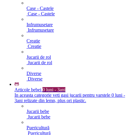
Case - Castele
Case - Castele
Infrumusetare
Infrumusetare
Creatie
Creatie
Jucarii de rol
Jucarii de rol
Diverse
Diverse
Articole bebei
0 luni - 3ani
In aceasta categorie veti gasi jucarii pentru varstele 0 luni -
3ani relizate din lemn, plus ori plastic.
Jucarii bebe
Jucarii bebe
Puericultură
Puericultură