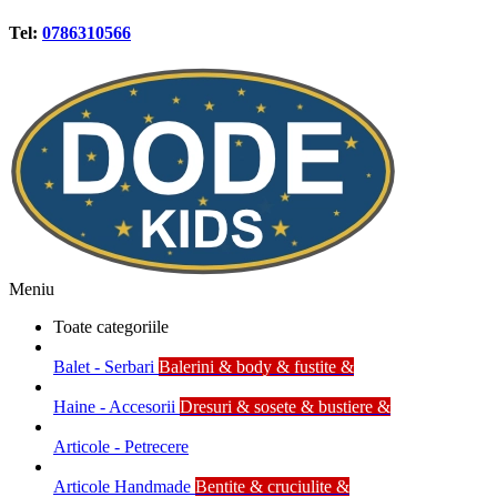
Tel:
0786310566
Meniu
Toate categoriile
Balet - Serbari
Balerini & body & fustite &
Haine - Accesorii
Dresuri & sosete & bustiere &
Articole - Petrecere
Articole Handmade
Bentite & cruciulite &