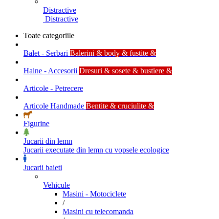
Distractive
Distractive
Toate categoriile
Balet - Serbari
Balerini & body & fustite &
Haine - Accesorii
Dresuri & sosete & bustiere &
Articole - Petrecere
Articole Handmade
Bentite & cruciulite &
Figurine
Jucarii din lemn
Jucarii executate din lemn cu vopsele ecologice
Jucarii baieti
Vehicule
Masini - Motociclete
/
Masini cu telecomanda