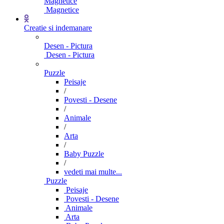
Magnetice
Magnetice
Creatie si indemanare
Desen - Pictura
Desen - Pictura
Puzzle
Peisaje
/
Povesti - Desene
/
Animale
/
Arta
/
Baby Puzzle
/
vedeti mai multe...
Puzzle
Peisaje
Povesti - Desene
Animale
Arta