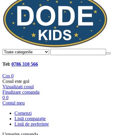
Tel:
0786 310 566
Cos
0
Cosul este gol
Vizualizati cosul
Finalizare comanda
0
0
Contul meu
Comenzi
Listă comparație
Listă de preferințe
Urmarire comanda