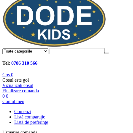
Tel:
0786 310 566
Cos
0
Cosul este gol
Vizualizati cosul
Finalizare comanda
0
0
Contul meu
Comenzi
Listă comparație
Listă de preferințe
Urmarire comanda