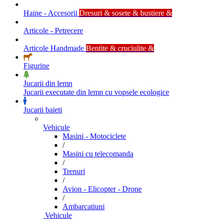
Haine - Accesorii
Dresuri & sosete & bustiere &
Articole - Petrecere
Articole Handmade
Bentite & cruciulite &
Figurine
Jucarii din lemn
Jucarii executate din lemn cu vopsele ecologice
Jucarii baieti
Vehicule
Masini - Motociclete
/
Masini cu telecomanda
/
Trenuri
/
Avion - Elicopter - Drone
/
Ambarcatiuni
Vehicule