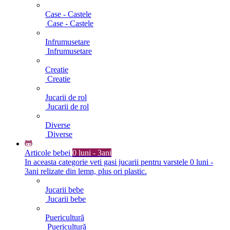
Case - Castele
Case - Castele
Infrumusetare
Infrumusetare
Creatie
Creatie
Jucarii de rol
Jucarii de rol
Diverse
Diverse
Articole bebei
0 luni - 3ani
In aceasta categorie veti gasi jucarii pentru varstele 0 luni -
3ani relizate din lemn, plus ori plastic.
Jucarii bebe
Jucarii bebe
Puericultură
Puericultură