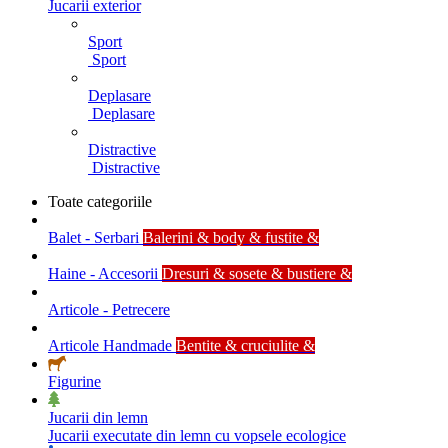
Jucarii exterior
Sport
Sport
Deplasare
Deplasare
Distractive
Distractive
Toate categoriile
Balet - Serbari
Balerini & body & fustite &
Haine - Accesorii
Dresuri & sosete & bustiere &
Articole - Petrecere
Articole Handmade
Bentite & cruciulite &
Figurine
Jucarii din lemn
Jucarii executate din lemn cu vopsele ecologice