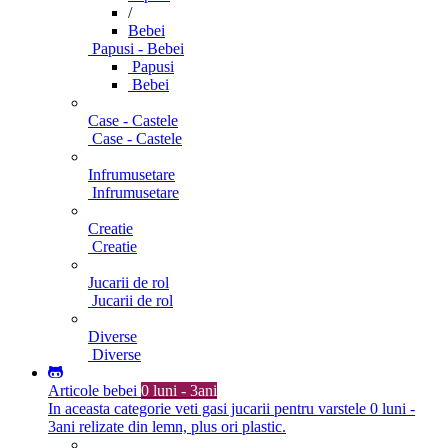
/
Bebei
Papusi - Bebei
Papusi
Bebei
Case - Castele
Case - Castele
Infrumusetare
Infrumusetare
Creatie
Creatie
Jucarii de rol
Jucarii de rol
Diverse
Diverse
Articole bebei
0 luni - 3ani
In aceasta categorie veti gasi jucarii pentru varstele 0 luni -
3ani relizate din lemn, plus ori plastic.