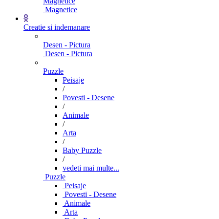
Magnetice
Magnetice
Creatie si indemanare
Desen - Pictura
Desen - Pictura
Puzzle
Peisaje
/
Povesti - Desene
/
Animale
/
Arta
/
Baby Puzzle
/
vedeti mai multe...
Puzzle
Peisaje
Povesti - Desene
Animale
Arta