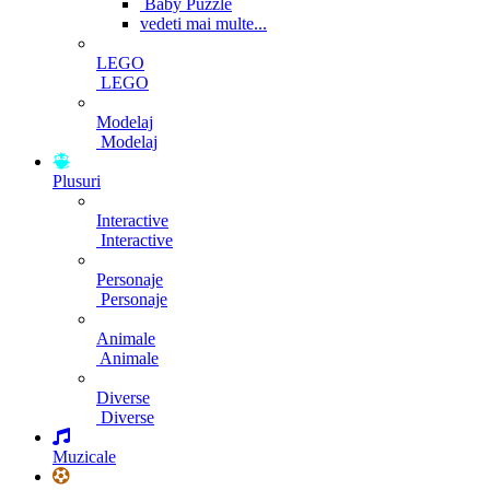
Baby Puzzle
vedeti mai multe...
LEGO
LEGO
Modelaj
Modelaj
Plusuri
Interactive
Interactive
Personaje
Personaje
Animale
Animale
Diverse
Diverse
Muzicale