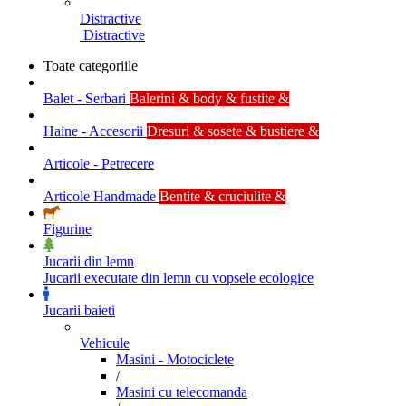
Distractive
Distractive
Toate categoriile
Balet - Serbari
Balerini & body & fustite &
Haine - Accesorii
Dresuri & sosete & bustiere &
Articole - Petrecere
Articole Handmade
Bentite & cruciulite &
Figurine
Jucarii din lemn
Jucarii executate din lemn cu vopsele ecologice
Jucarii baieti
Vehicule
Masini - Motociclete
/
Masini cu telecomanda