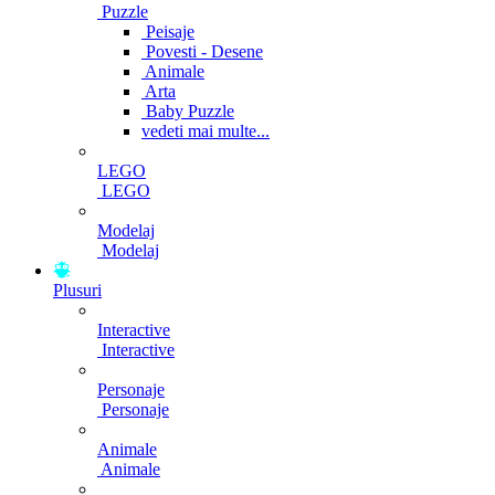
Puzzle
Peisaje
Povesti - Desene
Animale
Arta
Baby Puzzle
vedeti mai multe...
LEGO
LEGO
Modelaj
Modelaj
Plusuri
Interactive
Interactive
Personaje
Personaje
Animale
Animale