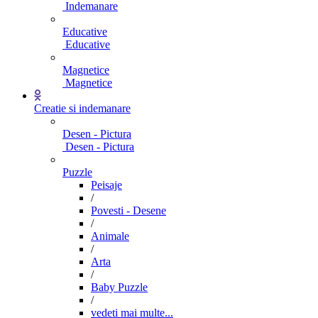
Indemanare
Educative
Educative
Magnetice
Magnetice
Creatie si indemanare
Desen - Pictura
Desen - Pictura
Puzzle
Peisaje
/
Povesti - Desene
/
Animale
/
Arta
/
Baby Puzzle
/
vedeti mai multe...