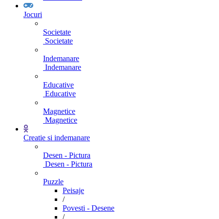
Jocuri
Societate
Societate
Indemanare
Indemanare
Educative
Educative
Magnetice
Magnetice
Creatie si indemanare
Desen - Pictura
Desen - Pictura
Puzzle
Peisaje
/
Povesti - Desene
/