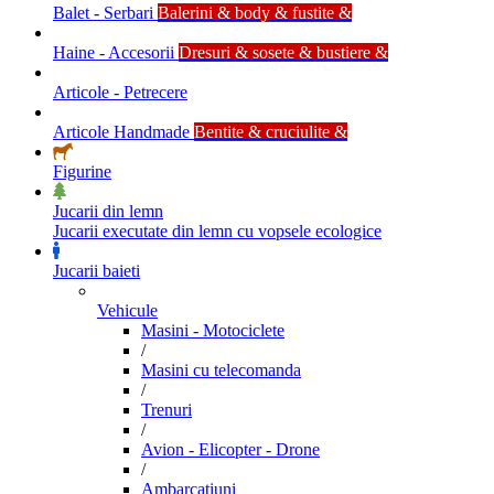
Balet - Serbari
Balerini & body & fustite &
Haine - Accesorii
Dresuri & sosete & bustiere &
Articole - Petrecere
Articole Handmade
Bentite & cruciulite &
Figurine
Jucarii din lemn
Jucarii executate din lemn cu vopsele ecologice
Jucarii baieti
Vehicule
Masini - Motociclete
/
Masini cu telecomanda
/
Trenuri
/
Avion - Elicopter - Drone
/
Ambarcatiuni