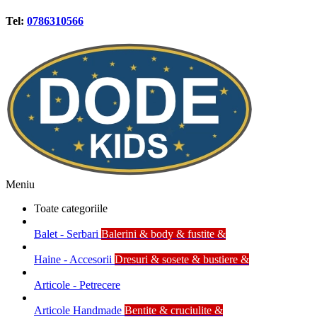
Tel:
0786310566
Meniu
Toate categoriile
Balet - Serbari
Balerini & body & fustite &
Haine - Accesorii
Dresuri & sosete & bustiere &
Articole - Petrecere
Articole Handmade
Bentite & cruciulite &