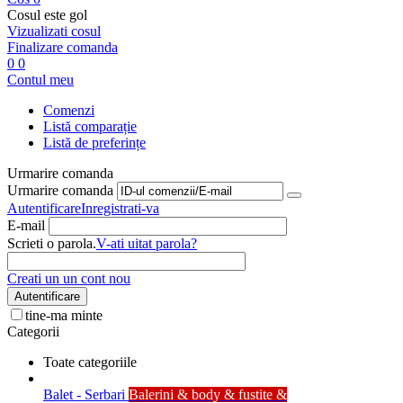
Cosul este gol
Vizualizati cosul
Finalizare comanda
0
0
Contul meu
Comenzi
Listă comparație
Listă de preferințe
Urmarire comanda
Urmarire comanda
Autentificare
Inregistrati-va
E-mail
Scrieti o parola.
V-ati uitat parola?
Creati un un cont nou
Autentificare
tine-ma minte
Categorii
Toate categoriile
Balet - Serbari
Balerini & body & fustite &