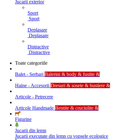
Jucarii exterior
Sport
Sport
Deplasare
Deplasare
Distractive
Distractive
Toate categoriile
Balet - Serbari
Balerini & body & fustite &
Haine - Accesorii
Dresuri & sosete & bustiere &
Articole - Petrecere
Articole Handmade
Bentite & cruciulite &
Figurine
Jucarii din lemn
Jucarii executate din lemn cu vopsele ecologice