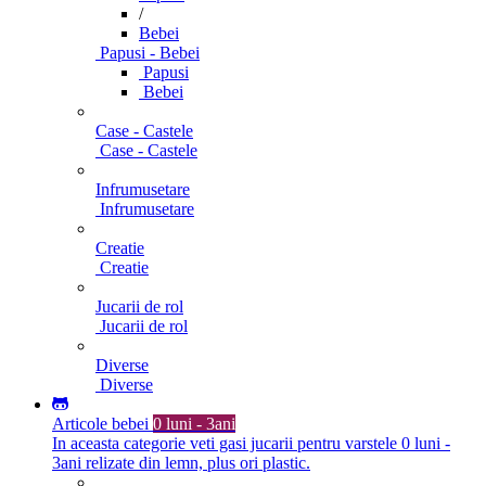
/
Bebei
Papusi - Bebei
Papusi
Bebei
Case - Castele
Case - Castele
Infrumusetare
Infrumusetare
Creatie
Creatie
Jucarii de rol
Jucarii de rol
Diverse
Diverse
Articole bebei
0 luni - 3ani
In aceasta categorie veti gasi jucarii pentru varstele 0 luni -
3ani relizate din lemn, plus ori plastic.