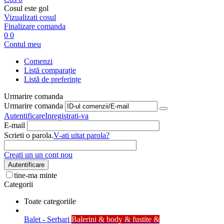
Cosul este gol
Vizualizati cosul
Finalizare comanda
0
0
Contul meu
Comenzi
Listă comparație
Listă de preferințe
Urmarire comanda
Urmarire comanda
Autentificare
Inregistrati-va
E-mail
Scrieti o parola.
V-ati uitat parola?
Creati un un cont nou
Autentificare
tine-ma minte
Categorii
Toate categoriile
Balet - Serbari
Balerini & body & fustite &