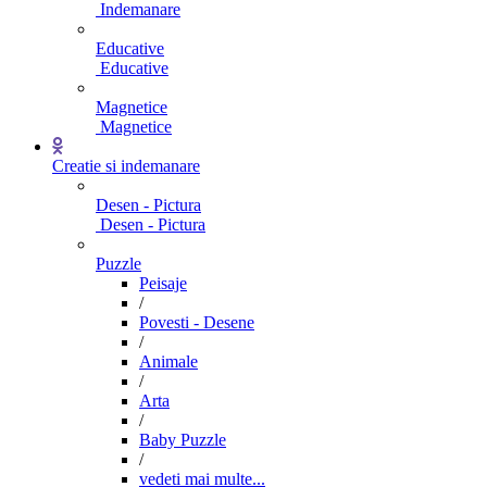
Indemanare
Educative
Educative
Magnetice
Magnetice
Creatie si indemanare
Desen - Pictura
Desen - Pictura
Puzzle
Peisaje
/
Povesti - Desene
/
Animale
/
Arta
/
Baby Puzzle
/
vedeti mai multe...