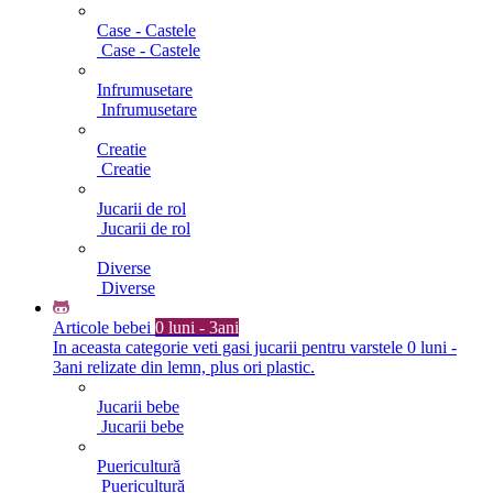
Case - Castele
Case - Castele
Infrumusetare
Infrumusetare
Creatie
Creatie
Jucarii de rol
Jucarii de rol
Diverse
Diverse
Articole bebei
0 luni - 3ani
In aceasta categorie veti gasi jucarii pentru varstele 0 luni -
3ani relizate din lemn, plus ori plastic.
Jucarii bebe
Jucarii bebe
Puericultură
Puericultură