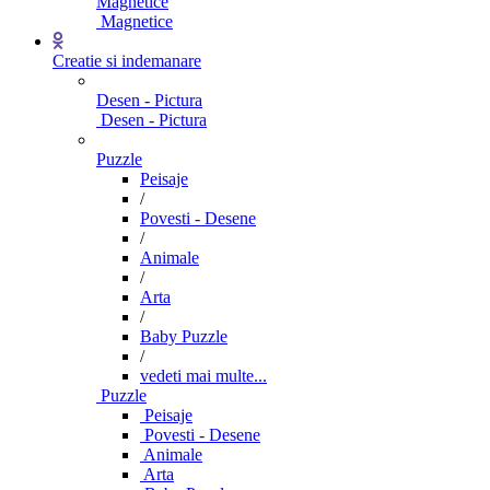
Magnetice
Magnetice
Creatie si indemanare
Desen - Pictura
Desen - Pictura
Puzzle
Peisaje
/
Povesti - Desene
/
Animale
/
Arta
/
Baby Puzzle
/
vedeti mai multe...
Puzzle
Peisaje
Povesti - Desene
Animale
Arta