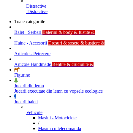
Distractive
Distractive
Toate categoriile
Balet - Serbari
Balerini & body & fustite &
Haine - Accesorii
Dresuri & sosete & bustiere &
Articole - Petrecere
Articole Handmade
Bentite & cruciulite &
Figurine
Jucarii din lemn
Jucarii executate din lemn cu vopsele ecologice
Jucarii baieti
Vehicule
Masini - Motociclete
/
Masini cu telecomanda