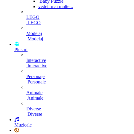
Baby Puzzle
vedeti mai multe...
LEGO
LEGO
Modelaj
Modelaj
Plusuri
Interactive
Interactive
Personaje
Personaje
Animale
Animale
Diverse
Diverse
Muzicale