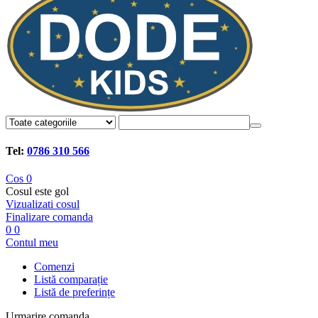
Tel:
0786 310 566
Cos
0
Cosul este gol
Vizualizati cosul
Finalizare comanda
0
0
Contul meu
Comenzi
Listă comparație
Listă de preferințe
Urmarire comanda