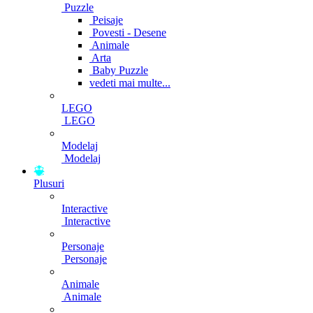
Puzzle
Peisaje
Povesti - Desene
Animale
Arta
Baby Puzzle
vedeti mai multe...
LEGO
LEGO
Modelaj
Modelaj
Plusuri
Interactive
Interactive
Personaje
Personaje
Animale
Animale