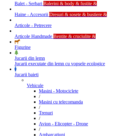
Balet - Serbari
Balerini & body & fustite &
Haine - Accesorii
Dresuri & sosete & bustiere &
Articole - Petrecere
Articole Handmade
Bentite & cruciulite &
Figurine
Jucarii din lemn
Jucarii executate din lemn cu vopsele ecologice
Jucarii baieti
Vehicule
Masini - Motociclete
/
Masini cu telecomanda
/
Trenuri
/
Avion - Elicopter - Drone
/
Ambarcatiuni