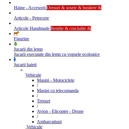
Haine - Accesorii
Dresuri & sosete & bustiere &
Articole - Petrecere
Articole Handmade
Bentite & cruciulite &
Figurine
Jucarii din lemn
Jucarii executate din lemn cu vopsele ecologice
Jucarii baieti
Vehicule
Masini - Motociclete
/
Masini cu telecomanda
/
Trenuri
/
Avion - Elicopter - Drone
/
Ambarcatiuni
Vehicule