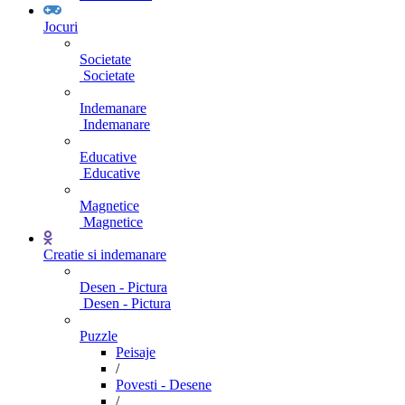
Jocuri
Societate
Societate
Indemanare
Indemanare
Educative
Educative
Magnetice
Magnetice
Creatie si indemanare
Desen - Pictura
Desen - Pictura
Puzzle
Peisaje
/
Povesti - Desene
/