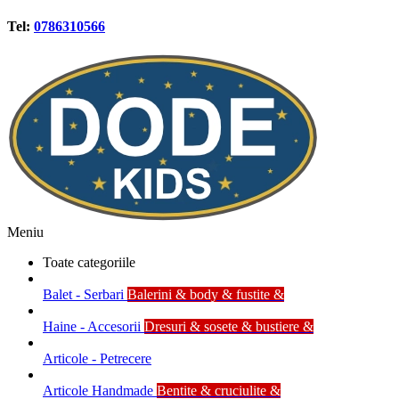
Tel:
0786310566
Meniu
Toate categoriile
Balet - Serbari
Balerini & body & fustite &
Haine - Accesorii
Dresuri & sosete & bustiere &
Articole - Petrecere
Articole Handmade
Bentite & cruciulite &