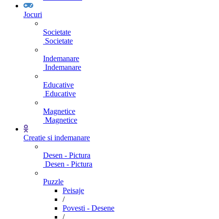
Jocuri
Societate
Societate
Indemanare
Indemanare
Educative
Educative
Magnetice
Magnetice
Creatie si indemanare
Desen - Pictura
Desen - Pictura
Puzzle
Peisaje
/
Povesti - Desene
/