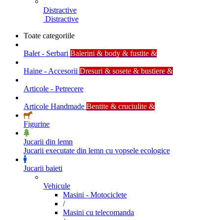
Distractive
Distractive
Toate categoriile
Balet - Serbari
Balerini & body & fustite &
Haine - Accesorii
Dresuri & sosete & bustiere &
Articole - Petrecere
Articole Handmade
Bentite & cruciulite &
Figurine
Jucarii din lemn
Jucarii executate din lemn cu vopsele ecologice
Jucarii baieti
Vehicule
Masini - Motociclete
/
Masini cu telecomanda