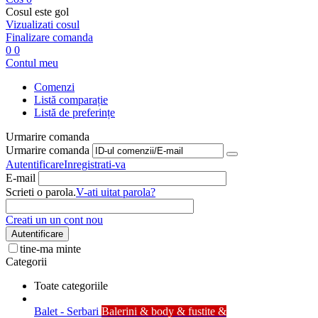
Cosul este gol
Vizualizati cosul
Finalizare comanda
0
0
Contul meu
Comenzi
Listă comparație
Listă de preferințe
Urmarire comanda
Urmarire comanda
Autentificare
Inregistrati-va
E-mail
Scrieti o parola.
V-ati uitat parola?
Creati un un cont nou
Autentificare
tine-ma minte
Categorii
Toate categoriile
Balet - Serbari
Balerini & body & fustite &