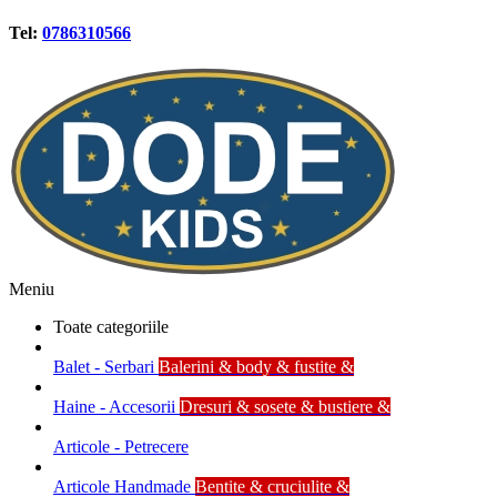
Tel:
0786310566
Meniu
Toate categoriile
Balet - Serbari
Balerini & body & fustite &
Haine - Accesorii
Dresuri & sosete & bustiere &
Articole - Petrecere
Articole Handmade
Bentite & cruciulite &