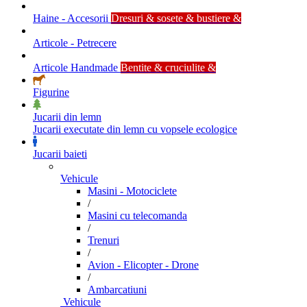
Haine - Accesorii
Dresuri & sosete & bustiere &
Articole - Petrecere
Articole Handmade
Bentite & cruciulite &
Figurine
Jucarii din lemn
Jucarii executate din lemn cu vopsele ecologice
Jucarii baieti
Vehicule
Masini - Motociclete
/
Masini cu telecomanda
/
Trenuri
/
Avion - Elicopter - Drone
/
Ambarcatiuni
Vehicule