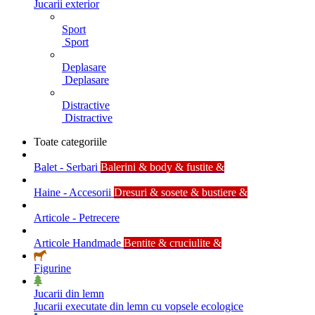
Jucarii exterior
Sport
Sport
Deplasare
Deplasare
Distractive
Distractive
Toate categoriile
Balet - Serbari
Balerini & body & fustite &
Haine - Accesorii
Dresuri & sosete & bustiere &
Articole - Petrecere
Articole Handmade
Bentite & cruciulite &
Figurine
Jucarii din lemn
Jucarii executate din lemn cu vopsele ecologice