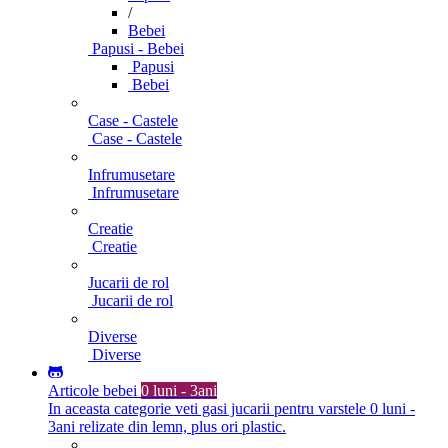
/
Bebei
Papusi - Bebei
Papusi
Bebei
Case - Castele
Case - Castele
Infrumusetare
Infrumusetare
Creatie
Creatie
Jucarii de rol
Jucarii de rol
Diverse
Diverse
Articole bebei
0 luni - 3ani
In aceasta categorie veti gasi jucarii pentru varstele 0 luni -
3ani relizate din lemn, plus ori plastic.