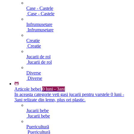
Case - Castele
Case - Castele
Infrumusetare
Infrumusetare
Creatie
Creatie
Jucarii de rol
Jucarii de rol
Diverse
Diverse
Articole bebei
0 luni - 3ani
In aceasta categorie veti gasi jucarii pentru varstele 0 luni -
3ani relizate din lemn, plus ori plastic.
Jucarii bebe
Jucarii bebe
Puericultură
Puericultură