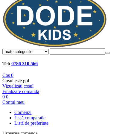
Tel:
0786 310 566
Cos
0
Cosul este gol
Vizualizati cosul
Finalizare comanda
0
0
Contul meu
Comenzi
Listă comparație
Listă de preferințe
Urmarire comanda