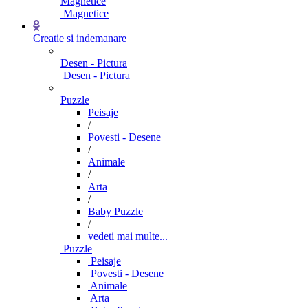
Magnetice
Magnetice
Creatie si indemanare
Desen - Pictura
Desen - Pictura
Puzzle
Peisaje
/
Povesti - Desene
/
Animale
/
Arta
/
Baby Puzzle
/
vedeti mai multe...
Puzzle
Peisaje
Povesti - Desene
Animale
Arta