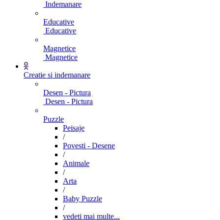
Indemanare
Educative
Educative
Magnetice
Magnetice
Creatie si indemanare
Desen - Pictura
Desen - Pictura
Puzzle
Peisaje
/
Povesti - Desene
/
Animale
/
Arta
/
Baby Puzzle
/
vedeti mai multe...