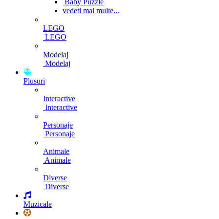
Baby Puzzle
vedeti mai multe...
LEGO
LEGO
Modelaj
Modelaj
Plusuri
Interactive
Interactive
Personaje
Personaje
Animale
Animale
Diverse
Diverse
Muzicale