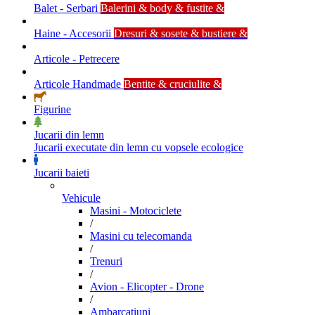
Balet - Serbari
Balerini & body & fustite &
Haine - Accesorii
Dresuri & sosete & bustiere &
Articole - Petrecere
Articole Handmade
Bentite & cruciulite &
Figurine
Jucarii din lemn
Jucarii executate din lemn cu vopsele ecologice
Jucarii baieti
Vehicule
Masini - Motociclete
/
Masini cu telecomanda
/
Trenuri
/
Avion - Elicopter - Drone
/
Ambarcatiuni