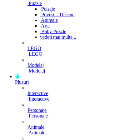
Puzzle
Peisaje
Povesti - Desene
Animale
Arta
Baby Puzzle
vedeti mai multe...
LEGO
LEGO
Modelaj
Modelaj
Plusuri
Interactive
Interactive
Personaje
Personaje
Animale
Animale