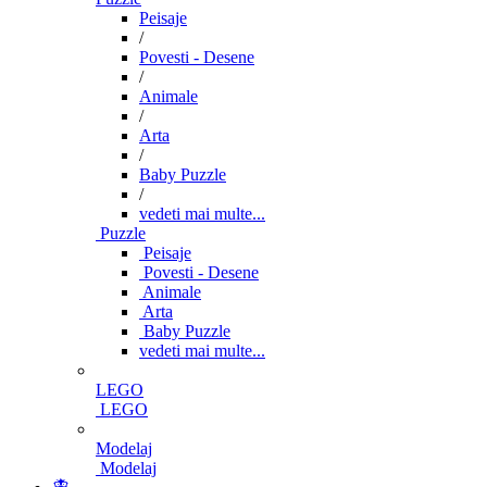
Peisaje
/
Povesti - Desene
/
Animale
/
Arta
/
Baby Puzzle
/
vedeti mai multe...
Puzzle
Peisaje
Povesti - Desene
Animale
Arta
Baby Puzzle
vedeti mai multe...
LEGO
LEGO
Modelaj
Modelaj