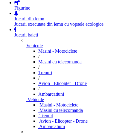
Figurine
Jucarii din lemn
Jucarii executate din lemn cu vopsele ecologice
Jucarii baieti
Vehicule
Masini - Motociclete
/
Masini cu telecomanda
/
Trenuri
/
Avion - Elicopter - Drone
/
Ambarcatiuni
Vehicule
Masini - Motociclete
Masini cu telecomanda
Trenuri
Avion - Elicopter - Drone
Ambarcatiuni