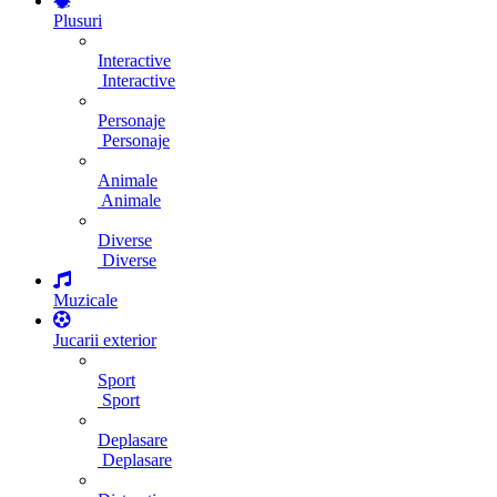
Plusuri
Interactive
Interactive
Personaje
Personaje
Animale
Animale
Diverse
Diverse
Muzicale
Jucarii exterior
Sport
Sport
Deplasare
Deplasare