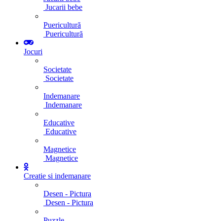
Jucarii bebe
Puericultură
Puericultură
Jocuri
Societate
Societate
Indemanare
Indemanare
Educative
Educative
Magnetice
Magnetice
Creatie si indemanare
Desen - Pictura
Desen - Pictura
Puzzle