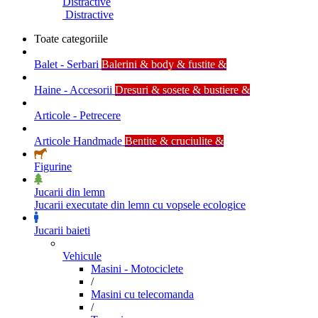
Distractive
Distractive
Toate categoriile
Balet - Serbari
Balerini & body & fustite &
Haine - Accesorii
Dresuri & sosete & bustiere &
Articole - Petrecere
Articole Handmade
Bentite & cruciulite &
Figurine
Jucarii din lemn
Jucarii executate din lemn cu vopsele ecologice
Jucarii baieti
Vehicule
Masini - Motociclete
/
Masini cu telecomanda
/