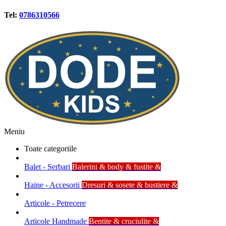
Tel:
0786310566
Meniu
Toate categoriile
Balet - Serbari
Balerini & body & fustite &
Haine - Accesorii
Dresuri & sosete & bustiere &
Articole - Petrecere
Articole Handmade
Bentite & cruciulite &