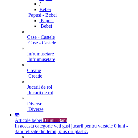
/
Bebei
Papusi - Bebei
Papusi
Bebei
Case - Castele
Case - Castele
Infrumusetare
Infrumusetare
Creatie
Creatie
Jucarii de rol
Jucarii de rol
Diverse
Diverse
Articole bebei
0 luni - 3ani
In aceasta categorie veti gasi jucarii pentru varstele 0 luni -
3ani relizate din lemn, plus ori plastic.