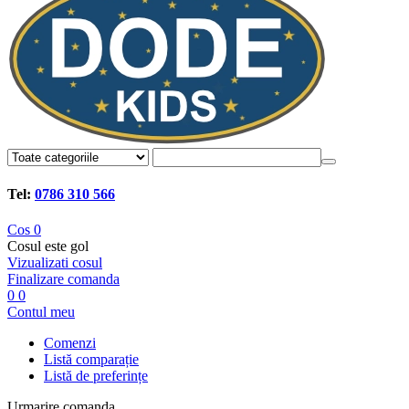
Tel:
0786 310 566
Cos
0
Cosul este gol
Vizualizati cosul
Finalizare comanda
0
0
Contul meu
Comenzi
Listă comparație
Listă de preferințe
Urmarire comanda