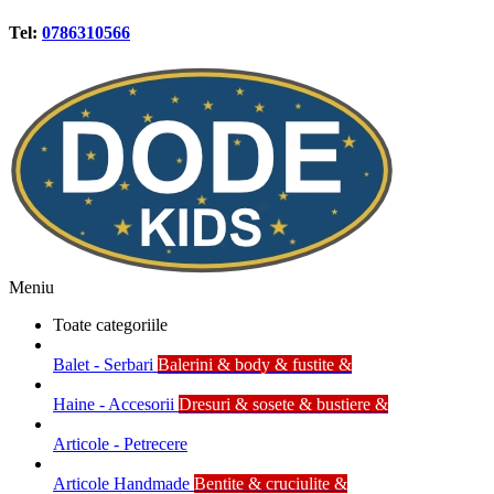
Tel:
0786310566
Meniu
Toate categoriile
Balet - Serbari
Balerini & body & fustite &
Haine - Accesorii
Dresuri & sosete & bustiere &
Articole - Petrecere
Articole Handmade
Bentite & cruciulite &