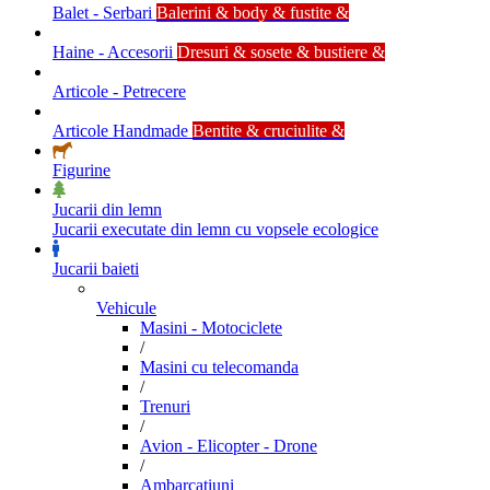
Balet - Serbari
Balerini & body & fustite &
Haine - Accesorii
Dresuri & sosete & bustiere &
Articole - Petrecere
Articole Handmade
Bentite & cruciulite &
Figurine
Jucarii din lemn
Jucarii executate din lemn cu vopsele ecologice
Jucarii baieti
Vehicule
Masini - Motociclete
/
Masini cu telecomanda
/
Trenuri
/
Avion - Elicopter - Drone
/
Ambarcatiuni