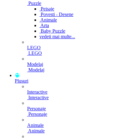
Puzzle
Peisaje
Povesti - Desene
Animale
Arta
Baby Puzzle
vedeti mai multe...
LEGO
LEGO
Modelaj
Modelaj
Plusuri
Interactive
Interactive
Personaje
Personaje
Animale
Animale