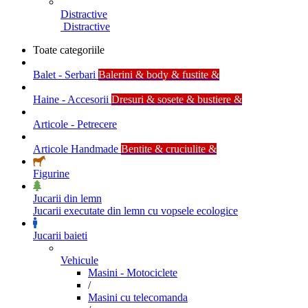
Distractive
Distractive
Toate categoriile
Balet - Serbari
Balerini & body & fustite &
Haine - Accesorii
Dresuri & sosete & bustiere &
Articole - Petrecere
Articole Handmade
Bentite & cruciulite &
Figurine
Jucarii din lemn
Jucarii executate din lemn cu vopsele ecologice
Jucarii baieti
Vehicule
Masini - Motociclete
/
Masini cu telecomanda