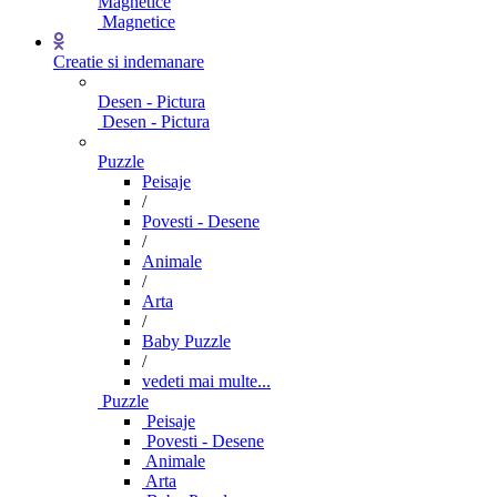
Magnetice
Magnetice
Creatie si indemanare
Desen - Pictura
Desen - Pictura
Puzzle
Peisaje
/
Povesti - Desene
/
Animale
/
Arta
/
Baby Puzzle
/
vedeti mai multe...
Puzzle
Peisaje
Povesti - Desene
Animale
Arta