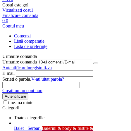
Cosul este gol
Vizualizati cosul
Finalizare comanda
0
0
Contul meu
Comenzi
Listă comparație
Listă de preferințe
Urmarire comanda
Urmarire comanda
Autentificare
Inregistrati-va
E-mail
Scrieti o parola.
V-ati uitat parola?
Creati un un cont nou
Autentificare
tine-ma minte
Categorii
Toate categoriile
Balet - Serbari
Balerini & body & fustite &