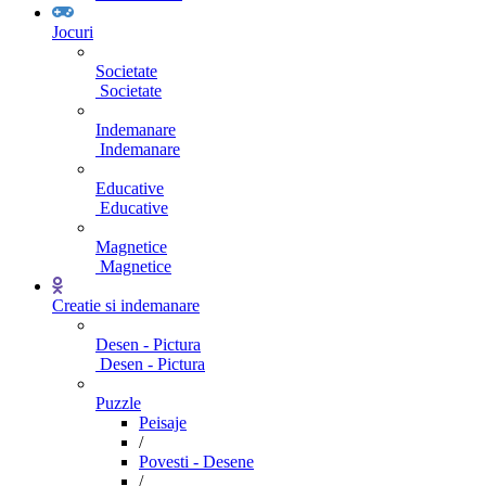
Jocuri
Societate
Societate
Indemanare
Indemanare
Educative
Educative
Magnetice
Magnetice
Creatie si indemanare
Desen - Pictura
Desen - Pictura
Puzzle
Peisaje
/
Povesti - Desene
/