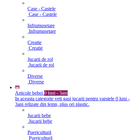
Case - Castele
Case - Castele
Infrumusetare
Infrumusetare
Creatie
Creatie
Jucarii de rol
Jucarii de rol
Diverse
Diverse
Articole bebei
0 luni - 3ani
In aceasta categorie veti gasi jucarii pentru varstele 0 luni -
3ani relizate din lemn, plus ori plastic.
Jucarii bebe
Jucarii bebe
Puericultură
Puericultură