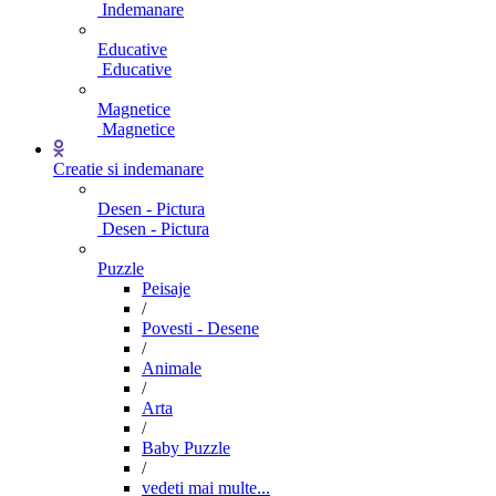
Indemanare
Educative
Educative
Magnetice
Magnetice
Creatie si indemanare
Desen - Pictura
Desen - Pictura
Puzzle
Peisaje
/
Povesti - Desene
/
Animale
/
Arta
/
Baby Puzzle
/
vedeti mai multe...