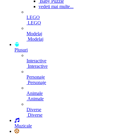
Baby Puzzle
vedeti mai multe...
LEGO
LEGO
Modelaj
Modelaj
Plusuri
Interactive
Interactive
Personaje
Personaje
Animale
Animale
Diverse
Diverse
Muzicale