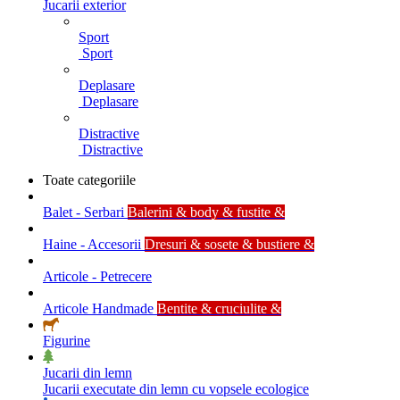
Jucarii exterior
Sport
Sport
Deplasare
Deplasare
Distractive
Distractive
Toate categoriile
Balet - Serbari
Balerini & body & fustite &
Haine - Accesorii
Dresuri & sosete & bustiere &
Articole - Petrecere
Articole Handmade
Bentite & cruciulite &
Figurine
Jucarii din lemn
Jucarii executate din lemn cu vopsele ecologice