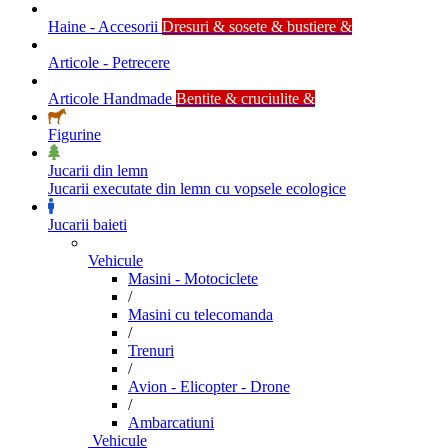
Haine - Accesorii
Dresuri & sosete & bustiere &
Articole - Petrecere
Articole Handmade
Bentite & cruciulite &
Figurine
Jucarii din lemn
Jucarii executate din lemn cu vopsele ecologice
Jucarii baieti
Vehicule
Masini - Motociclete
/
Masini cu telecomanda
/
Trenuri
/
Avion - Elicopter - Drone
/
Ambarcatiuni
Vehicule