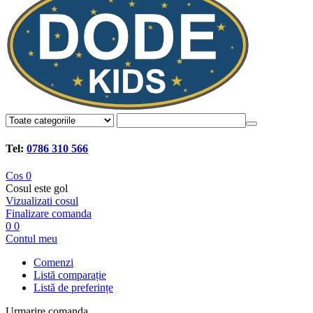
Tel:
0786 310 566
Cos
0
Cosul este gol
Vizualizati cosul
Finalizare comanda
0
0
Contul meu
Comenzi
Listă comparație
Listă de preferințe
Urmarire comanda