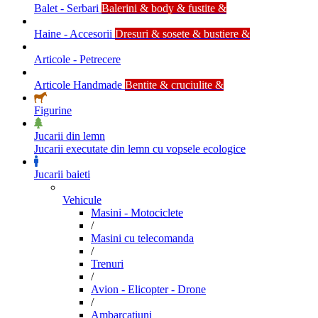
Balet - Serbari
Balerini & body & fustite &
Haine - Accesorii
Dresuri & sosete & bustiere &
Articole - Petrecere
Articole Handmade
Bentite & cruciulite &
Figurine
Jucarii din lemn
Jucarii executate din lemn cu vopsele ecologice
Jucarii baieti
Vehicule
Masini - Motociclete
/
Masini cu telecomanda
/
Trenuri
/
Avion - Elicopter - Drone
/
Ambarcatiuni