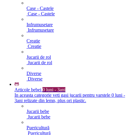
Case - Castele
Case - Castele
Infrumusetare
Infrumusetare
Creatie
Creatie
Jucarii de rol
Jucarii de rol
Diverse
Diverse
Articole bebei
0 luni - 3ani
In aceasta categorie veti gasi jucarii pentru varstele 0 luni -
3ani relizate din lemn, plus ori plastic.
Jucarii bebe
Jucarii bebe
Puericultură
Puericultură