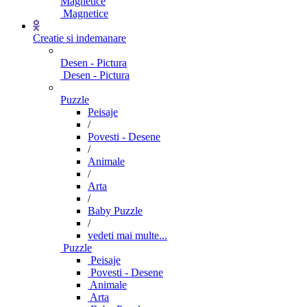
Magnetice
Magnetice
Creatie si indemanare
Desen - Pictura
Desen - Pictura
Puzzle
Peisaje
/
Povesti - Desene
/
Animale
/
Arta
/
Baby Puzzle
/
vedeti mai multe...
Puzzle
Peisaje
Povesti - Desene
Animale
Arta