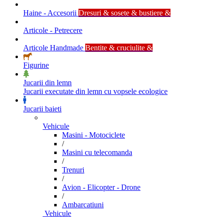
Haine - Accesorii
Dresuri & sosete & bustiere &
Articole - Petrecere
Articole Handmade
Bentite & cruciulite &
Figurine
Jucarii din lemn
Jucarii executate din lemn cu vopsele ecologice
Jucarii baieti
Vehicule
Masini - Motociclete
/
Masini cu telecomanda
/
Trenuri
/
Avion - Elicopter - Drone
/
Ambarcatiuni
Vehicule