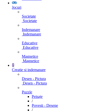
Jocuri
Societate
Societate
Indemanare
Indemanare
Educative
Educative
Magnetice
Magnetice
Creatie si indemanare
Desen - Pictura
Desen - Pictura
Puzzle
Peisaje
/
Povesti - Desene
/