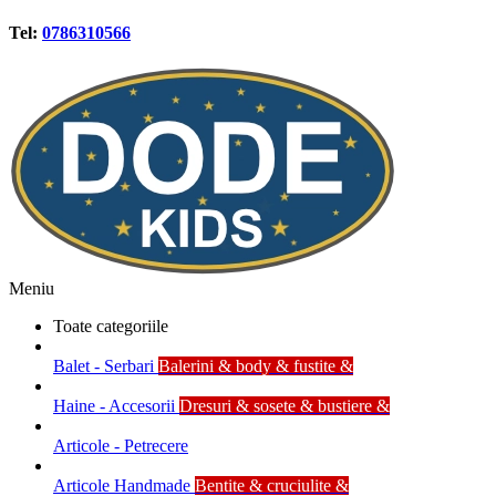
Tel:
0786310566
Meniu
Toate categoriile
Balet - Serbari
Balerini & body & fustite &
Haine - Accesorii
Dresuri & sosete & bustiere &
Articole - Petrecere
Articole Handmade
Bentite & cruciulite &