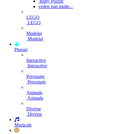
Baby Puzzle
vedeti mai multe...
LEGO
LEGO
Modelaj
Modelaj
Plusuri
Interactive
Interactive
Personaje
Personaje
Animale
Animale
Diverse
Diverse
Muzicale