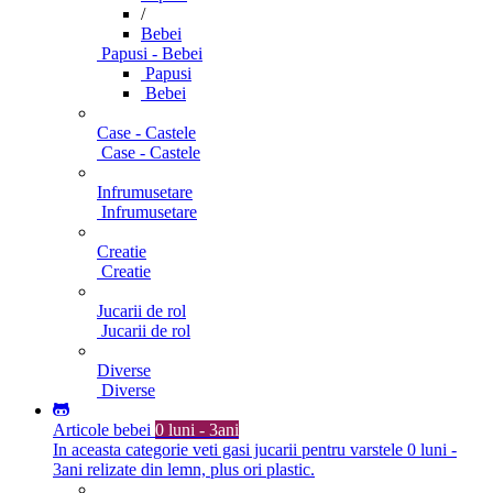
/
Bebei
Papusi - Bebei
Papusi
Bebei
Case - Castele
Case - Castele
Infrumusetare
Infrumusetare
Creatie
Creatie
Jucarii de rol
Jucarii de rol
Diverse
Diverse
Articole bebei
0 luni - 3ani
In aceasta categorie veti gasi jucarii pentru varstele 0 luni -
3ani relizate din lemn, plus ori plastic.