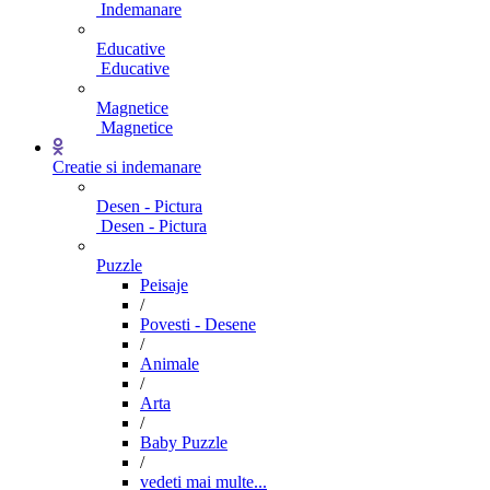
Indemanare
Educative
Educative
Magnetice
Magnetice
Creatie si indemanare
Desen - Pictura
Desen - Pictura
Puzzle
Peisaje
/
Povesti - Desene
/
Animale
/
Arta
/
Baby Puzzle
/
vedeti mai multe...