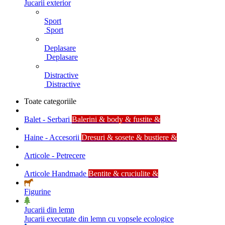
Jucarii exterior
Sport
Sport
Deplasare
Deplasare
Distractive
Distractive
Toate categoriile
Balet - Serbari
Balerini & body & fustite &
Haine - Accesorii
Dresuri & sosete & bustiere &
Articole - Petrecere
Articole Handmade
Bentite & cruciulite &
Figurine
Jucarii din lemn
Jucarii executate din lemn cu vopsele ecologice