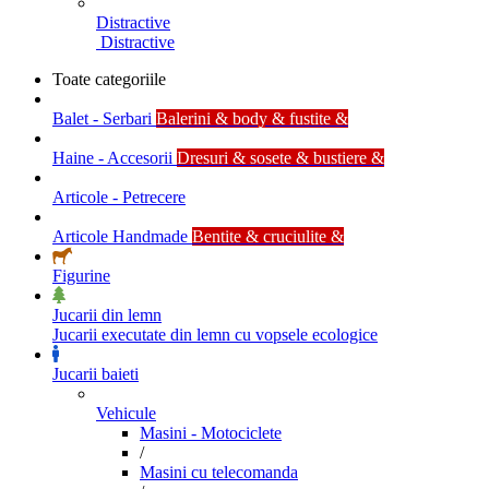
Distractive
Distractive
Toate categoriile
Balet - Serbari
Balerini & body & fustite &
Haine - Accesorii
Dresuri & sosete & bustiere &
Articole - Petrecere
Articole Handmade
Bentite & cruciulite &
Figurine
Jucarii din lemn
Jucarii executate din lemn cu vopsele ecologice
Jucarii baieti
Vehicule
Masini - Motociclete
/
Masini cu telecomanda