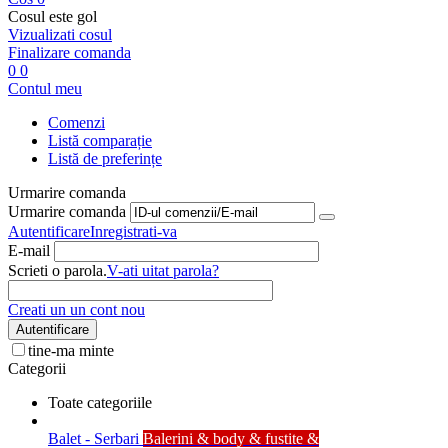
Cosul este gol
Vizualizati cosul
Finalizare comanda
0
0
Contul meu
Comenzi
Listă comparație
Listă de preferințe
Urmarire comanda
Urmarire comanda
Autentificare
Inregistrati-va
E-mail
Scrieti o parola.
V-ati uitat parola?
Creati un un cont nou
Autentificare
tine-ma minte
Categorii
Toate categoriile
Balet - Serbari
Balerini & body & fustite &