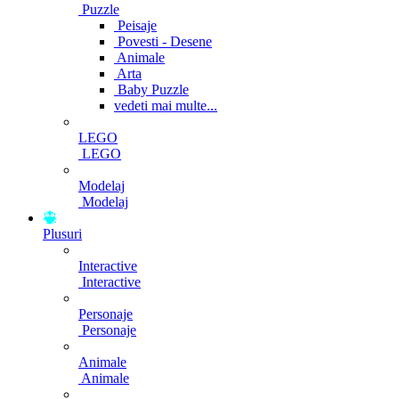
Puzzle
Peisaje
Povesti - Desene
Animale
Arta
Baby Puzzle
vedeti mai multe...
LEGO
LEGO
Modelaj
Modelaj
Plusuri
Interactive
Interactive
Personaje
Personaje
Animale
Animale