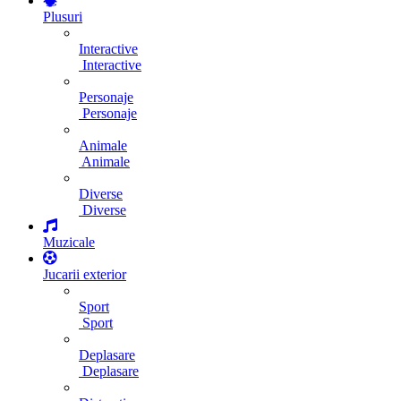
Plusuri
Interactive
Interactive
Personaje
Personaje
Animale
Animale
Diverse
Diverse
Muzicale
Jucarii exterior
Sport
Sport
Deplasare
Deplasare