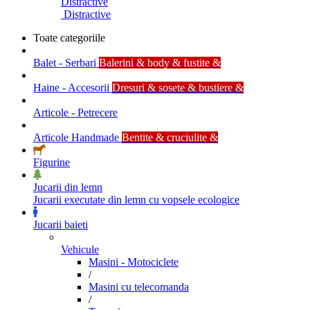
Distractive
Distractive
Toate categoriile
Balet - Serbari
Balerini & body & fustite &
Haine - Accesorii
Dresuri & sosete & bustiere &
Articole - Petrecere
Articole Handmade
Bentite & cruciulite &
Figurine
Jucarii din lemn
Jucarii executate din lemn cu vopsele ecologice
Jucarii baieti
Vehicule
Masini - Motociclete
/
Masini cu telecomanda
/