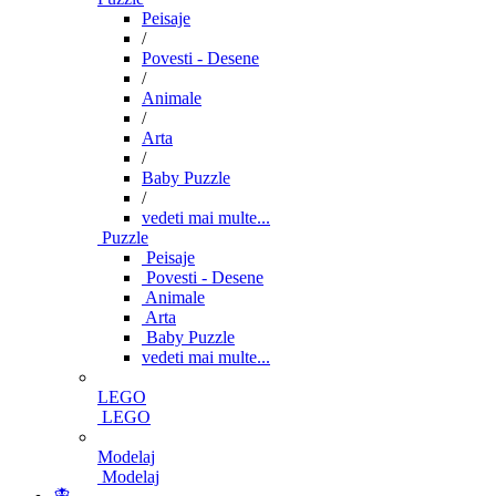
Peisaje
/
Povesti - Desene
/
Animale
/
Arta
/
Baby Puzzle
/
vedeti mai multe...
Puzzle
Peisaje
Povesti - Desene
Animale
Arta
Baby Puzzle
vedeti mai multe...
LEGO
LEGO
Modelaj
Modelaj