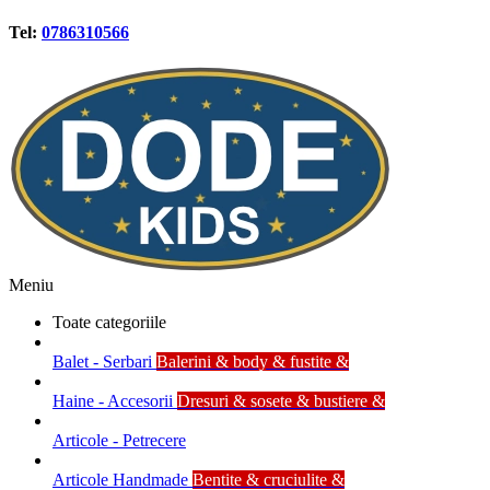
Tel:
0786310566
Meniu
Toate categoriile
Balet - Serbari
Balerini & body & fustite &
Haine - Accesorii
Dresuri & sosete & bustiere &
Articole - Petrecere
Articole Handmade
Bentite & cruciulite &