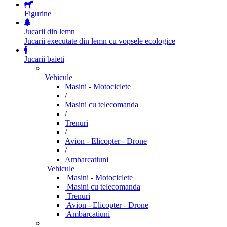
Figurine
Jucarii din lemn
Jucarii executate din lemn cu vopsele ecologice
Jucarii baieti
Vehicule
Masini - Motociclete
/
Masini cu telecomanda
/
Trenuri
/
Avion - Elicopter - Drone
/
Ambarcatiuni
Vehicule
Masini - Motociclete
Masini cu telecomanda
Trenuri
Avion - Elicopter - Drone
Ambarcatiuni