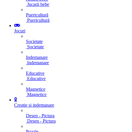
Jucarii bebe
Puericultură
Puericultură
Jocuri
Societate
Societate
Indemanare
Indemanare
Educative
Educative
Magnetice
Magnetice
Creatie si indemanare
Desen - Pictura
Desen - Pictura
Puzzle