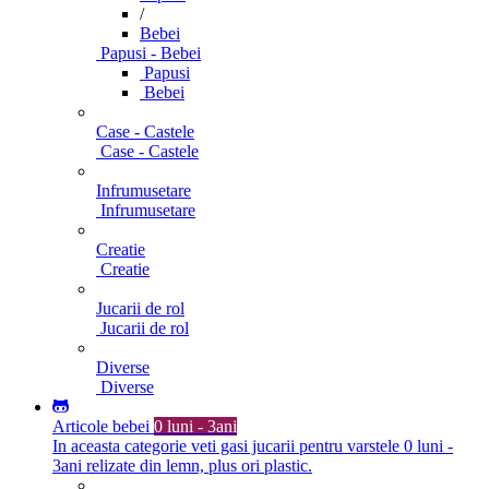
/
Bebei
Papusi - Bebei
Papusi
Bebei
Case - Castele
Case - Castele
Infrumusetare
Infrumusetare
Creatie
Creatie
Jucarii de rol
Jucarii de rol
Diverse
Diverse
Articole bebei
0 luni - 3ani
In aceasta categorie veti gasi jucarii pentru varstele 0 luni -
3ani relizate din lemn, plus ori plastic.