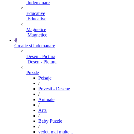
Indemanare
Educative
Educative
Magnetice
Magnetice
Creatie si indemanare
Desen - Pictura
Desen - Pictura
Puzzle
Peisaje
/
Povesti - Desene
/
Animale
/
Arta
/
Baby Puzzle
/
vedeti mai multe...