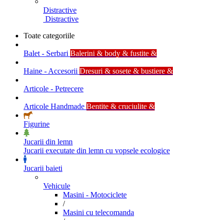
Distractive
Distractive
Toate categoriile
Balet - Serbari
Balerini & body & fustite &
Haine - Accesorii
Dresuri & sosete & bustiere &
Articole - Petrecere
Articole Handmade
Bentite & cruciulite &
Figurine
Jucarii din lemn
Jucarii executate din lemn cu vopsele ecologice
Jucarii baieti
Vehicule
Masini - Motociclete
/
Masini cu telecomanda