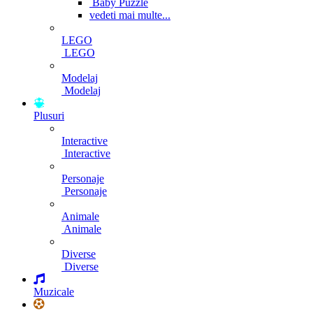
Baby Puzzle
vedeti mai multe...
LEGO
LEGO
Modelaj
Modelaj
Plusuri
Interactive
Interactive
Personaje
Personaje
Animale
Animale
Diverse
Diverse
Muzicale