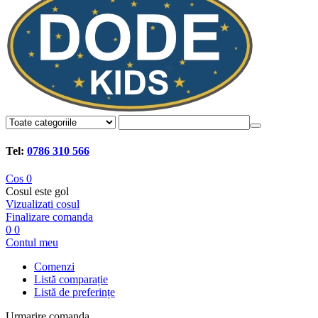
Tel:
0786 310 566
Cos
0
Cosul este gol
Vizualizati cosul
Finalizare comanda
0
0
Contul meu
Comenzi
Listă comparație
Listă de preferințe
Urmarire comanda