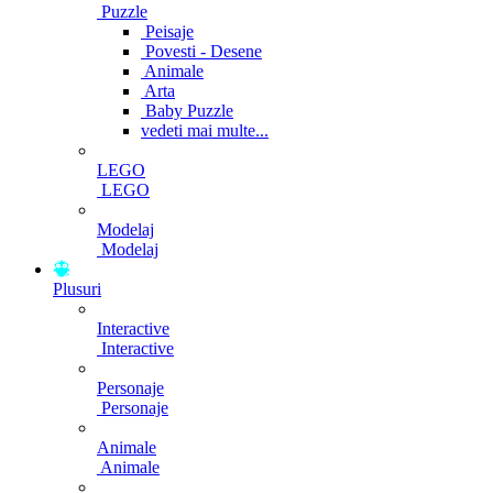
Puzzle
Peisaje
Povesti - Desene
Animale
Arta
Baby Puzzle
vedeti mai multe...
LEGO
LEGO
Modelaj
Modelaj
Plusuri
Interactive
Interactive
Personaje
Personaje
Animale
Animale