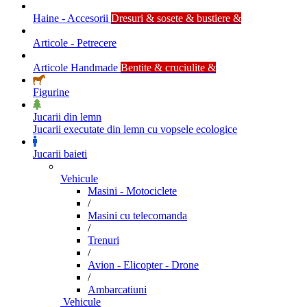
Haine - Accesorii
Dresuri & sosete & bustiere &
Articole - Petrecere
Articole Handmade
Bentite & cruciulite &
Figurine
Jucarii din lemn
Jucarii executate din lemn cu vopsele ecologice
Jucarii baieti
Vehicule
Masini - Motociclete
/
Masini cu telecomanda
/
Trenuri
/
Avion - Elicopter - Drone
/
Ambarcatiuni
Vehicule