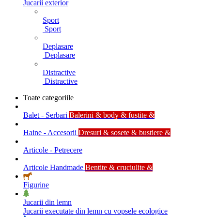
Jucarii exterior
Sport
Sport
Deplasare
Deplasare
Distractive
Distractive
Toate categoriile
Balet - Serbari
Balerini & body & fustite &
Haine - Accesorii
Dresuri & sosete & bustiere &
Articole - Petrecere
Articole Handmade
Bentite & cruciulite &
Figurine
Jucarii din lemn
Jucarii executate din lemn cu vopsele ecologice