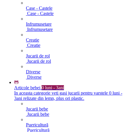
Case - Castele
Case - Castele
Infrumusetare
Infrumusetare
Creatie
Creatie
Jucarii de rol
Jucarii de rol
Diverse
Diverse
Articole bebei
0 luni - 3ani
In aceasta categorie veti gasi jucarii pentru varstele 0 luni -
3ani relizate din lemn, plus ori plastic.
Jucarii bebe
Jucarii bebe
Puericultură
Puericultură