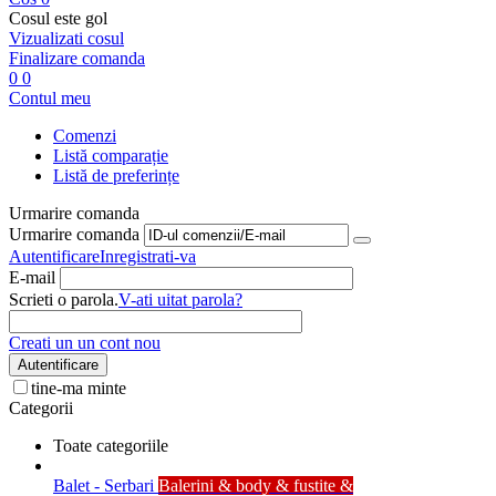
Cosul este gol
Vizualizati cosul
Finalizare comanda
0
0
Contul meu
Comenzi
Listă comparație
Listă de preferințe
Urmarire comanda
Urmarire comanda
Autentificare
Inregistrati-va
E-mail
Scrieti o parola.
V-ati uitat parola?
Creati un un cont nou
Autentificare
tine-ma minte
Categorii
Toate categoriile
Balet - Serbari
Balerini & body & fustite &