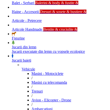
Balet - Serbari
Balerini & body & fustite &
Haine - Accesorii
Dresuri & sosete & bustiere &
Articole - Petrecere
Articole Handmade
Bentite & cruciulite &
Figurine
Jucarii din lemn
Jucarii executate din lemn cu vopsele ecologice
Jucarii baieti
Vehicule
Masini - Motociclete
/
Masini cu telecomanda
/
Trenuri
/
Avion - Elicopter - Drone
/
Ambarcatiuni