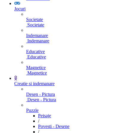
Jocuri
Societate
Societate
Indemanare
Indemanare
Educative
Educative
Magnetice
Magnetice
Creatie si indemanare
Desen - Pictura
Desen - Pictura
Puzzle
Peisaje
/
Povesti - Desene
/