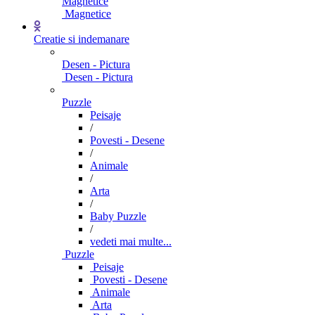
Magnetice
Magnetice
Creatie si indemanare
Desen - Pictura
Desen - Pictura
Puzzle
Peisaje
/
Povesti - Desene
/
Animale
/
Arta
/
Baby Puzzle
/
vedeti mai multe...
Puzzle
Peisaje
Povesti - Desene
Animale
Arta