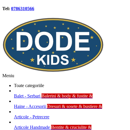
Tel:
0786310566
Meniu
Toate categoriile
Balet - Serbari
Balerini & body & fustite &
Haine - Accesorii
Dresuri & sosete & bustiere &
Articole - Petrecere
Articole Handmade
Bentite & cruciulite &