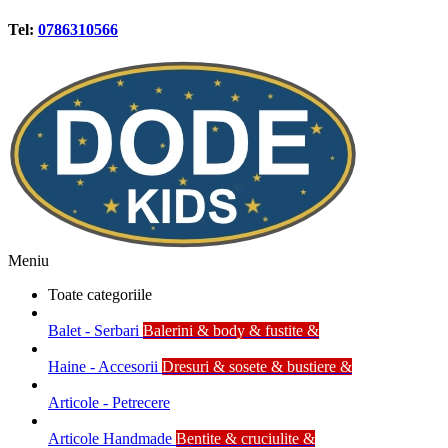
Tel:
0786310566
Meniu
Toate categoriile
Balet - Serbari
Balerini & body & fustite &
Haine - Accesorii
Dresuri & sosete & bustiere &
Articole - Petrecere
Articole Handmade
Bentite & cruciulite &