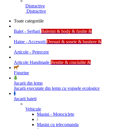
Distractive
Distractive
Toate categoriile
Balet - Serbari
Balerini & body & fustite &
Haine - Accesorii
Dresuri & sosete & bustiere &
Articole - Petrecere
Articole Handmade
Bentite & cruciulite &
Figurine
Jucarii din lemn
Jucarii executate din lemn cu vopsele ecologice
Jucarii baieti
Vehicule
Masini - Motociclete
/
Masini cu telecomanda