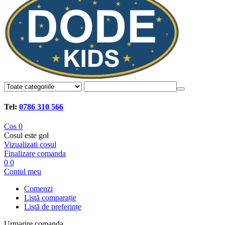
Tel:
0786 310 566
Cos
0
Cosul este gol
Vizualizati cosul
Finalizare comanda
0
0
Contul meu
Comenzi
Listă comparație
Listă de preferințe
Urmarire comanda