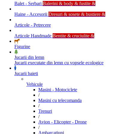
Balet - Serbari
Balerini & body & fustite &
Haine - Accesorii
Dresuri & sosete & bustiere &
Articole - Petrecere
Articole Handmade
Bentite & cruciulite &
Figurine
Jucarii din lemn
Jucarii executate din lemn cu vopsele ecologice
Jucarii baieti
Vehicule
Masini - Motociclete
/
Masini cu telecomanda
/
Trenuri
/
Avion - Elicopter - Drone
/
Ambarcatiuni