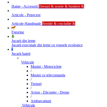
Haine - Accesorii
Dresuri & sosete & bustiere &
Articole - Petrecere
Articole Handmade
Bentite & cruciulite &
Figurine
Jucarii din lemn
Jucarii executate din lemn cu vopsele ecologice
Jucarii baieti
Vehicule
Masini - Motociclete
/
Masini cu telecomanda
/
Trenuri
/
Avion - Elicopter - Drone
/
Ambarcatiuni
Vehicule