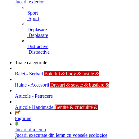
Jucarii exterior
Sport
Sport
Deplasare
Deplasare
Distractive
Distractive
Toate categoriile
Balet - Serbari
Balerini & body & fustite &
Haine - Accesorii
Dresuri & sosete & bustiere &
Articole - Petrecere
Articole Handmade
Bentite & cruciulite &
Figurine
Jucarii din lemn
Jucarii executate din lemn cu vopsele ecologice