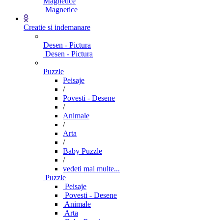
Magnetice
Magnetice
Creatie si indemanare
Desen - Pictura
Desen - Pictura
Puzzle
Peisaje
/
Povesti - Desene
/
Animale
/
Arta
/
Baby Puzzle
/
vedeti mai multe...
Puzzle
Peisaje
Povesti - Desene
Animale
Arta