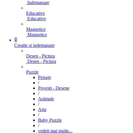
Indemanare
Educative
Educative
Magnetice
Magnetice
Creatie si indemanare
Desen - Pictura
Desen - Pictura
Puzzle
Peisaje
/
Povesti - Desene
/
Animale
/
Arta
/
Baby Puzzle
/
vedeti mai multe...