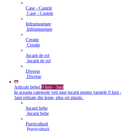
Case - Castele
Case - Castele
Infrumusetare
Infrumusetare
Creatie
Creatie
Jucarii de rol
Jucarii de rol
Diverse
Diverse
Articole bebei
0 luni - 3ani
In aceasta categorie veti gasi jucarii pentru varstele 0 luni -
3ani relizate din lemn, plus ori plastic.
Jucarii bebe
Jucarii bebe
Puericultură
Puericultură