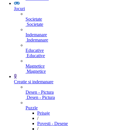
Jocuri
Societate
Societate
Indemanare
Indemanare
Educative
Educative
Magnetice
Magnetice
Creatie si indemanare
Desen - Pictura
Desen - Pictura
Puzzle
Peisaje
/
Povesti - Desene
/