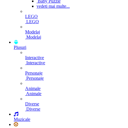
Baby Puzzle
vedeti mai multe...
LEGO
LEGO
Modelaj
Modelaj
Plusuri
Interactive
Interactive
Personaje
Personaje
Animale
Animale
Diverse
Diverse
Muzicale