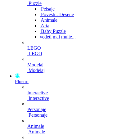
Puzzle
Peisaje
Povesti - Desene
Animale
Arta
Baby Puzzle
vedeti mai multe...
LEGO
LEGO
Modelaj
Modelaj
Plusuri
Interactive
Interactive
Personaje
Personaje
Animale
Animale