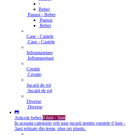
/
Bebei
Papusi - Bebei
Papusi
Bebei
Case - Castele
Case - Castele
Infrumusetare
Infrumusetare
Creatie
Creatie
Jucarii de rol
Jucarii de rol
Diverse
Diverse
Articole bebei
0 luni - 3ani
In aceasta categorie veti gasi jucarii pentru varstele 0 luni -
3ani relizate din lemn, plus ori plastic.