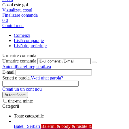
Cosul este gol
Vizualizati cosul
Finalizare comanda
0
0
Contul meu
Comenzi
Listă comparație
Listă de preferințe
Urmarire comanda
Urmarire comanda
Autentificare
Inregistrati-va
E-mail
Scrieti o parola.
V-ati uitat parola?
Creati un un cont nou
Autentificare
tine-ma minte
Categorii
Toate categoriile
Balet - Serbari
Balerini & body & fustite &