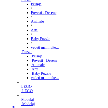
Peisaje
/
Povesti - Desene
/
Animale
/
Arta
/
Baby Puzzle
/
vedeti mai multe...
Puzzle
Peisaje
Povesti - Desene
Animale
Arta
Baby Puzzle
vedeti mai multe...
LEGO
LEGO
Modelaj
Modelaj