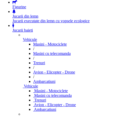
Figurine
Jucarii din lemn
Jucarii executate din lemn cu vopsele ecologice
Jucarii baieti
Vehicule
Masini - Motociclete
/
Masini cu telecomanda
/
Trenuri
/
Avion - Elicopter - Drone
/
Ambarcatiuni
Vehicule
Masini - Motociclete
Masini cu telecomanda
Trenuri
Avion - Elicopter - Drone
Ambarcatiuni