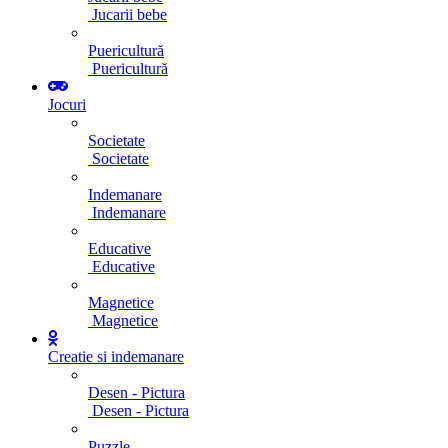
Jucarii bebe
Puericultură
Puericultură
Jocuri
Societate
Societate
Indemanare
Indemanare
Educative
Educative
Magnetice
Magnetice
Creatie si indemanare
Desen - Pictura
Desen - Pictura
Puzzle