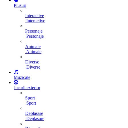
Plusuri
Interactive
Interactive
Personaje
Personaje
Animale
Animale
Diverse
Diverse
Muzicale
Jucarii exterior
Sport
Sport
Deplasare
Deplasare