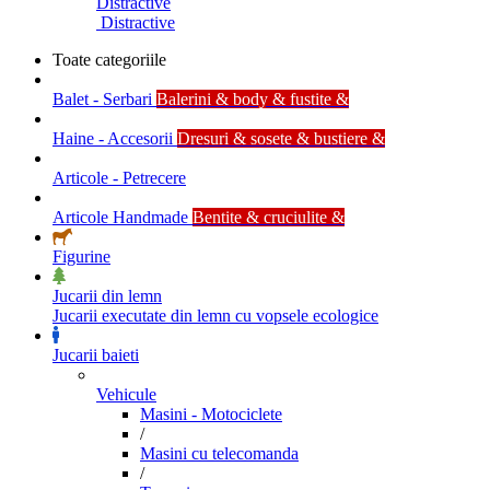
Distractive
Distractive
Toate categoriile
Balet - Serbari
Balerini & body & fustite &
Haine - Accesorii
Dresuri & sosete & bustiere &
Articole - Petrecere
Articole Handmade
Bentite & cruciulite &
Figurine
Jucarii din lemn
Jucarii executate din lemn cu vopsele ecologice
Jucarii baieti
Vehicule
Masini - Motociclete
/
Masini cu telecomanda
/