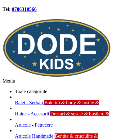
Tel:
0786310566
Meniu
Toate categoriile
Balet - Serbari
Balerini & body & fustite &
Haine - Accesorii
Dresuri & sosete & bustiere &
Articole - Petrecere
Articole Handmade
Bentite & cruciulite &