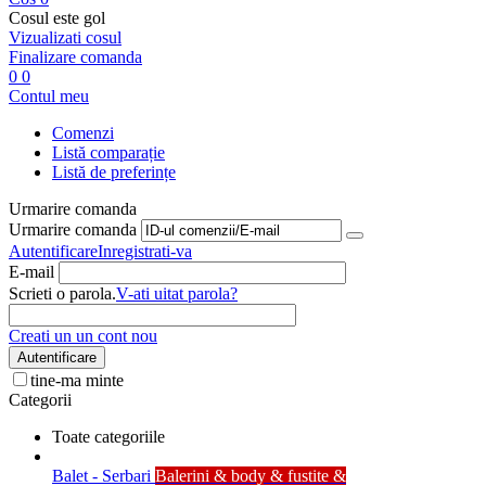
Cosul este gol
Vizualizati cosul
Finalizare comanda
0
0
Contul meu
Comenzi
Listă comparație
Listă de preferințe
Urmarire comanda
Urmarire comanda
Autentificare
Inregistrati-va
E-mail
Scrieti o parola.
V-ati uitat parola?
Creati un un cont nou
Autentificare
tine-ma minte
Categorii
Toate categoriile
Balet - Serbari
Balerini & body & fustite &