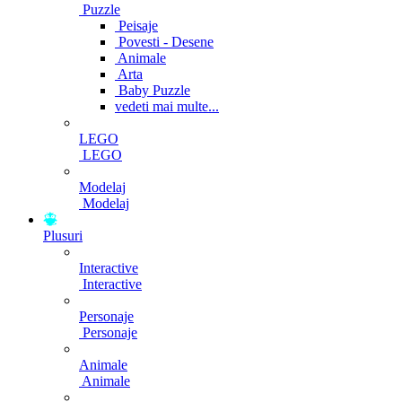
Puzzle
Peisaje
Povesti - Desene
Animale
Arta
Baby Puzzle
vedeti mai multe...
LEGO
LEGO
Modelaj
Modelaj
Plusuri
Interactive
Interactive
Personaje
Personaje
Animale
Animale