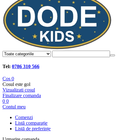
Tel:
0786 310 566
Cos
0
Cosul este gol
Vizualizati cosul
Finalizare comanda
0
0
Contul meu
Comenzi
Listă comparație
Listă de preferințe
Urmarire comanda