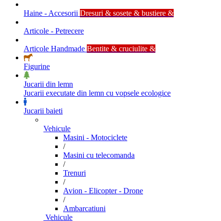
Haine - Accesorii
Dresuri & sosete & bustiere &
Articole - Petrecere
Articole Handmade
Bentite & cruciulite &
Figurine
Jucarii din lemn
Jucarii executate din lemn cu vopsele ecologice
Jucarii baieti
Vehicule
Masini - Motociclete
/
Masini cu telecomanda
/
Trenuri
/
Avion - Elicopter - Drone
/
Ambarcatiuni
Vehicule