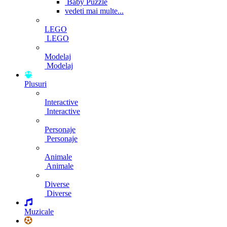
Baby Puzzle
vedeti mai multe...
LEGO
LEGO
Modelaj
Modelaj
Plusuri
Interactive
Interactive
Personaje
Personaje
Animale
Animale
Diverse
Diverse
Muzicale