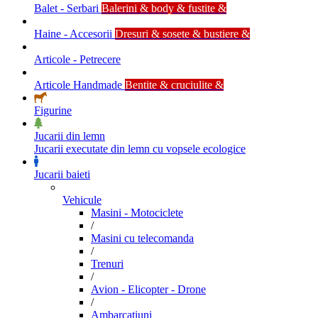
Balet - Serbari
Balerini & body & fustite &
Haine - Accesorii
Dresuri & sosete & bustiere &
Articole - Petrecere
Articole Handmade
Bentite & cruciulite &
Figurine
Jucarii din lemn
Jucarii executate din lemn cu vopsele ecologice
Jucarii baieti
Vehicule
Masini - Motociclete
/
Masini cu telecomanda
/
Trenuri
/
Avion - Elicopter - Drone
/
Ambarcatiuni