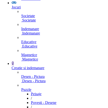
Jocuri
Societate
Societate
Indemanare
Indemanare
Educative
Educative
Magnetice
Magnetice
Creatie si indemanare
Desen - Pictura
Desen - Pictura
Puzzle
Peisaje
/
Povesti - Desene
/