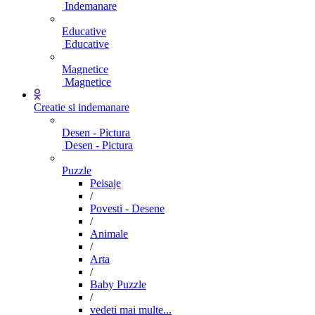
Indemanare
Educative
Educative
Magnetice
Magnetice
Creatie si indemanare
Desen - Pictura
Desen - Pictura
Puzzle
Peisaje
/
Povesti - Desene
/
Animale
/
Arta
/
Baby Puzzle
/
vedeti mai multe...