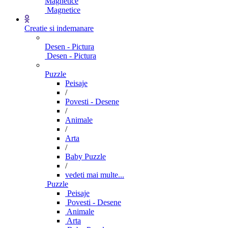
Magnetice
Magnetice
Creatie si indemanare
Desen - Pictura
Desen - Pictura
Puzzle
Peisaje
/
Povesti - Desene
/
Animale
/
Arta
/
Baby Puzzle
/
vedeti mai multe...
Puzzle
Peisaje
Povesti - Desene
Animale
Arta