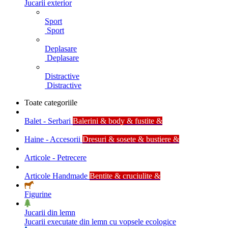
Jucarii exterior
Sport
Sport
Deplasare
Deplasare
Distractive
Distractive
Toate categoriile
Balet - Serbari
Balerini & body & fustite &
Haine - Accesorii
Dresuri & sosete & bustiere &
Articole - Petrecere
Articole Handmade
Bentite & cruciulite &
Figurine
Jucarii din lemn
Jucarii executate din lemn cu vopsele ecologice