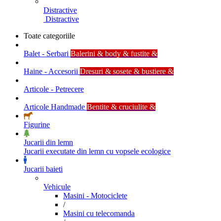
Distractive
Distractive
Toate categoriile
Balet - Serbari
Balerini & body & fustite &
Haine - Accesorii
Dresuri & sosete & bustiere &
Articole - Petrecere
Articole Handmade
Bentite & cruciulite &
Figurine
Jucarii din lemn
Jucarii executate din lemn cu vopsele ecologice
Jucarii baieti
Vehicule
Masini - Motociclete
/
Masini cu telecomanda