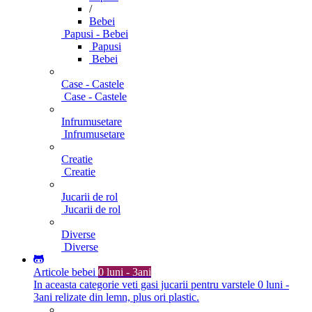
/
Bebei
Papusi - Bebei
Papusi
Bebei
Case - Castele
Case - Castele
Infrumusetare
Infrumusetare
Creatie
Creatie
Jucarii de rol
Jucarii de rol
Diverse
Diverse
Articole bebei
0 luni - 3ani
In aceasta categorie veti gasi jucarii pentru varstele 0 luni -
3ani relizate din lemn, plus ori plastic.