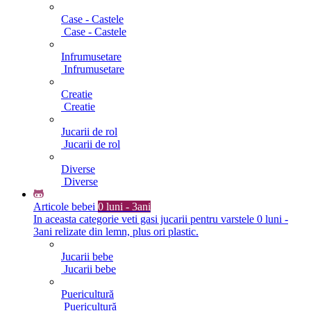
Case - Castele
Case - Castele
Infrumusetare
Infrumusetare
Creatie
Creatie
Jucarii de rol
Jucarii de rol
Diverse
Diverse
Articole bebei
0 luni - 3ani
In aceasta categorie veti gasi jucarii pentru varstele 0 luni -
3ani relizate din lemn, plus ori plastic.
Jucarii bebe
Jucarii bebe
Puericultură
Puericultură