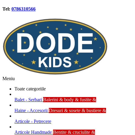
Tel:
0786310566
Meniu
Toate categoriile
Balet - Serbari
Balerini & body & fustite &
Haine - Accesorii
Dresuri & sosete & bustiere &
Articole - Petrecere
Articole Handmade
Bentite & cruciulite &