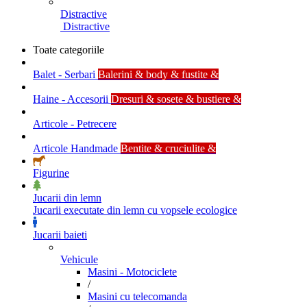
Distractive
Distractive
Toate categoriile
Balet - Serbari
Balerini & body & fustite &
Haine - Accesorii
Dresuri & sosete & bustiere &
Articole - Petrecere
Articole Handmade
Bentite & cruciulite &
Figurine
Jucarii din lemn
Jucarii executate din lemn cu vopsele ecologice
Jucarii baieti
Vehicule
Masini - Motociclete
/
Masini cu telecomanda