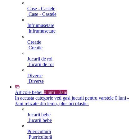
Case - Castele
Case - Castele
Infrumusetare
Infrumusetare
Creatie
Creatie
Jucarii de rol
Jucarii de rol
Diverse
Diverse
Articole bebei
0 luni - 3ani
In aceasta categorie veti gasi jucarii pentru varstele 0 luni -
3ani relizate din lemn, plus ori plastic.
Jucarii bebe
Jucarii bebe
Puericultură
Puericultură