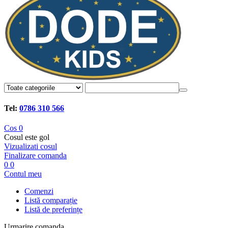
Tel:
0786 310 566
Cos
0
Cosul este gol
Vizualizati cosul
Finalizare comanda
0
0
Contul meu
Comenzi
Listă comparație
Listă de preferințe
Urmarire comanda