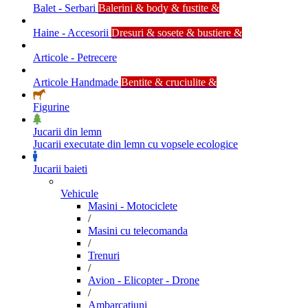
Balet - Serbari
Balerini & body & fustite &
Haine - Accesorii
Dresuri & sosete & bustiere &
Articole - Petrecere
Articole Handmade
Bentite & cruciulite &
Figurine
Jucarii din lemn
Jucarii executate din lemn cu vopsele ecologice
Jucarii baieti
Vehicule
Masini - Motociclete
/
Masini cu telecomanda
/
Trenuri
/
Avion - Elicopter - Drone
/
Ambarcatiuni