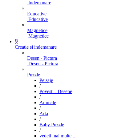
Indemanare
Educative
Educative
Magnetice
Magnetice
Creatie si indemanare
Desen - Pictura
Desen - Pictura
Puzzle
Peisaje
/
Povesti - Desene
/
Animale
/
Arta
/
Baby Puzzle
/
vedeti mai multe...