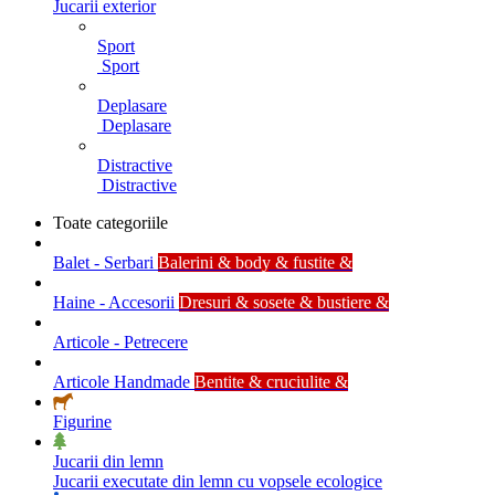
Jucarii exterior
Sport
Sport
Deplasare
Deplasare
Distractive
Distractive
Toate categoriile
Balet - Serbari
Balerini & body & fustite &
Haine - Accesorii
Dresuri & sosete & bustiere &
Articole - Petrecere
Articole Handmade
Bentite & cruciulite &
Figurine
Jucarii din lemn
Jucarii executate din lemn cu vopsele ecologice