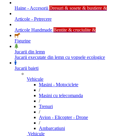
Haine - Accesorii
Dresuri & sosete & bustiere &
Articole - Petrecere
Articole Handmade
Bentite & cruciulite &
Figurine
Jucarii din lemn
Jucarii executate din lemn cu vopsele ecologice
Jucarii baieti
Vehicule
Masini - Motociclete
/
Masini cu telecomanda
/
Trenuri
/
Avion - Elicopter - Drone
/
Ambarcatiuni
Vehicule