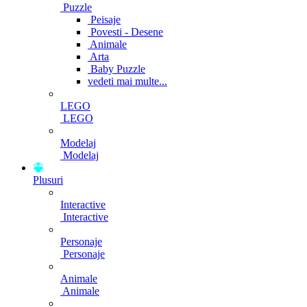
Puzzle
Peisaje
Povesti - Desene
Animale
Arta
Baby Puzzle
vedeti mai multe...
LEGO
LEGO
Modelaj
Modelaj
Plusuri
Interactive
Interactive
Personaje
Personaje
Animale
Animale