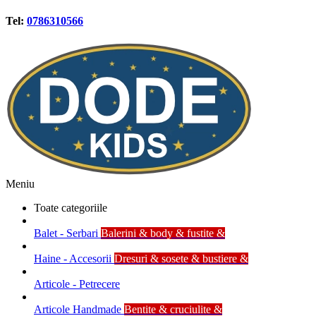
Tel:
0786310566
Meniu
Toate categoriile
Balet - Serbari
Balerini & body & fustite &
Haine - Accesorii
Dresuri & sosete & bustiere &
Articole - Petrecere
Articole Handmade
Bentite & cruciulite &