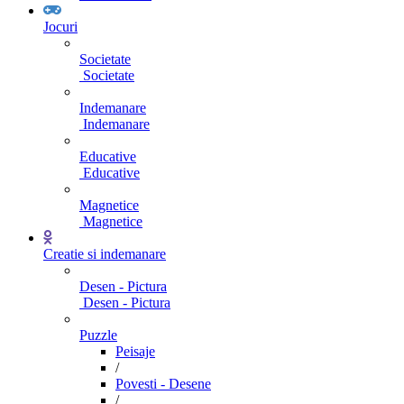
Jocuri
Societate
Societate
Indemanare
Indemanare
Educative
Educative
Magnetice
Magnetice
Creatie si indemanare
Desen - Pictura
Desen - Pictura
Puzzle
Peisaje
/
Povesti - Desene
/