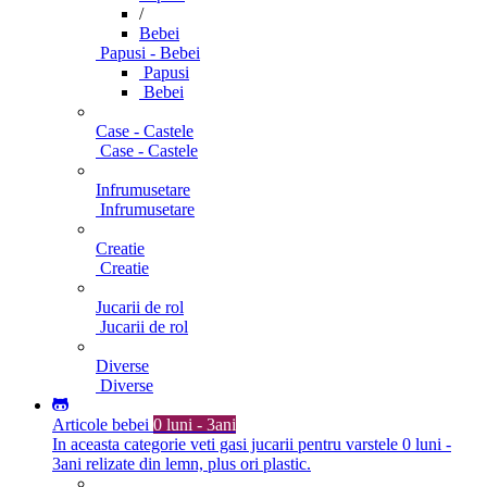
/
Bebei
Papusi - Bebei
Papusi
Bebei
Case - Castele
Case - Castele
Infrumusetare
Infrumusetare
Creatie
Creatie
Jucarii de rol
Jucarii de rol
Diverse
Diverse
Articole bebei
0 luni - 3ani
In aceasta categorie veti gasi jucarii pentru varstele 0 luni -
3ani relizate din lemn, plus ori plastic.