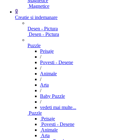
Magnetice
Magnetice
Creatie si indemanare
Desen - Pictura
Desen - Pictura
Puzzle
Peisaje
/
Povesti - Desene
/
Animale
/
Arta
/
Baby Puzzle
/
vedeti mai multe...
Puzzle
Peisaje
Povesti - Desene
Animale
Arta