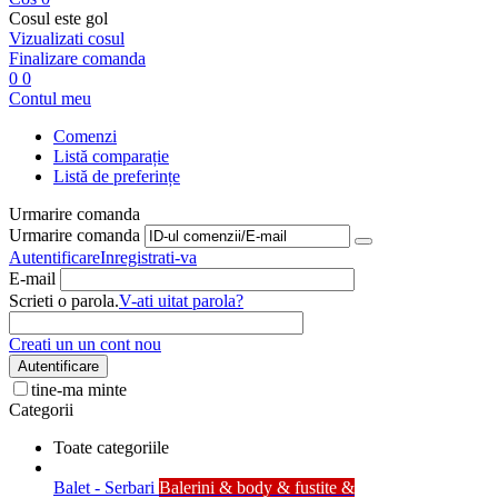
Cosul este gol
Vizualizati cosul
Finalizare comanda
0
0
Contul meu
Comenzi
Listă comparație
Listă de preferințe
Urmarire comanda
Urmarire comanda
Autentificare
Inregistrati-va
E-mail
Scrieti o parola.
V-ati uitat parola?
Creati un un cont nou
Autentificare
tine-ma minte
Categorii
Toate categoriile
Balet - Serbari
Balerini & body & fustite &