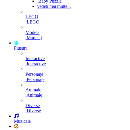
Baby Puzzle
vedeti mai multe...
LEGO
LEGO
Modelaj
Modelaj
Plusuri
Interactive
Interactive
Personaje
Personaje
Animale
Animale
Diverse
Diverse
Muzicale