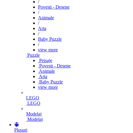
/
Povesti - Desene
/
Animale
/
Arta
/
Baby Puzzle
/
view more
Puzzle
Peisaje
Povesti - Desene
Animale
Arta
Baby Puzzle
view more
LEGO
LEGO
Modelaj
Modelaj
Plusuri