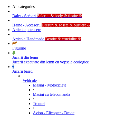
All categories
Balet - Serbari
Balerini & body & fustite &
Haine - Accesorii
Dresuri & sosete & bustiere &
Articole petrecere
Articole Handmade
Bentite & cruciulite &
Figurine
Jucarii din lemn
Jucarii executate din lemn cu vopsele ecologice
Jucarii baieti
Vehicule
Masini - Motociclete
/
Masini cu telecomanda
/
Trenuri
/
Avion - Elicopter - Drone