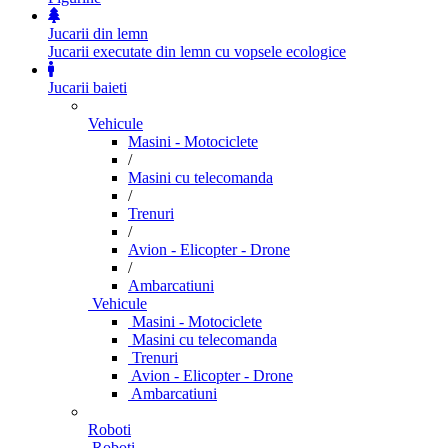
Jucarii din lemn
Jucarii executate din lemn cu vopsele ecologice
Jucarii baieti
Vehicule
Masini - Motociclete
/
Masini cu telecomanda
/
Trenuri
/
Avion - Elicopter - Drone
/
Ambarcatiuni
Vehicule
Masini - Motociclete
Masini cu telecomanda
Trenuri
Avion - Elicopter - Drone
Ambarcatiuni
Roboti
Roboti