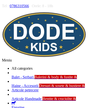
Tel :
0786310566
Orele: 8 - 18h
Meniu
All categories
Balet - Serbari
Balerini & body & fustite &
Haine - Accesorii
Dresuri & sosete & bustiere &
Articole petrecere
Articole Handmade
Bentite & cruciulite &
Figurine