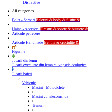
Distractive
All categories
Balet - Serbari
Balerini & body & fustite &
Haine - Accesorii
Dresuri & sosete & bustiere &
Articole petrecere
Articole Handmade
Bentite & cruciulite &
Figurine
Jucarii din lemn
Jucarii executate din lemn cu vopsele ecologice
Jucarii baieti
Vehicule
Masini - Motociclete
/
Masini cu telecomanda
/
Trenuri
/