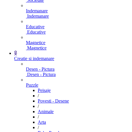
Societate
Indemanare
Indemanare
Educative
Educative
Magnetice
Magnetice
Creatie si indemanare
Desen - Pictura
Desen - Pictura
Puzzle
Peisaje
/
Povesti - Desene
/
Animale
/
Arta
/