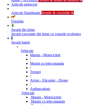
Haine - Accesorii
Dresuri & sosete & bustiere &
Articole petrecere
Articole Handmade
Bentite & cruciulite &
Figurine
Jucarii din lemn
Jucarii executate din lemn cu vopsele ecologice
Jucarii baieti
Vehicule
Masini - Motociclete
/
Masini cu telecomanda
/
Trenuri
/
Avion - Elicopter - Drone
/
Ambarcatiuni
Vehicule
Masini - Motociclete
Masini cu telecomanda