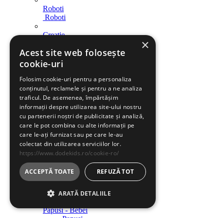
Roboti
Roboti
Creatie
×
Creatie
Acest site web folosește
Indemanare
cookie-uri
Indemanare
Folosim cookie-uri pentru a personaliza
Arme
conținutul, reclamele și pentru a ne analiza
Arme
traficul. De asemenea, împărtășim
informații despre utilizarea site-ului nostru
Parcari / Circuite
cu partenerii noștri de publicitate și analiză,
Parcari / Circuite
care le pot combina cu alte informații pe
care le-ați furnizat sau pe care le-au
Jucarii rol
colectat din utilizarea serviciilor lor.
Jucarii rol
https://www.dodekids.ro/cookie-ro/
Diverse
ACCEPTĂ TOATE
REFUZĂ TOT
Diverse
Jucarii fete
ARATĂ DETALIILE
Papusi - Bebei