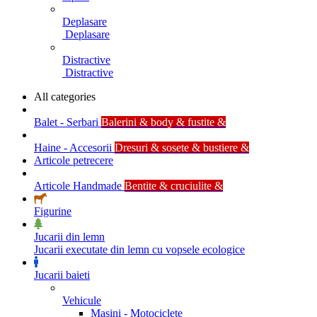
Deplasare
Deplasare
Distractive
Distractive
All categories
Balet - Serbari
Balerini & body & fustite &
Haine - Accesorii
Dresuri & sosete & bustiere &
Articole petrecere
Articole Handmade
Bentite & cruciulite &
Figurine
Jucarii din lemn
Jucarii executate din lemn cu vopsele ecologice
Jucarii baieti
Vehicule
Masini - Motociclete