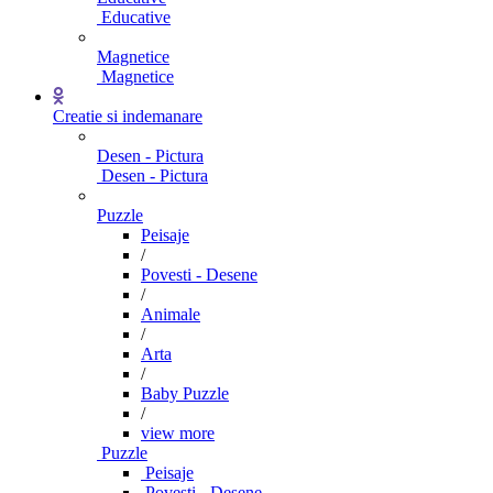
Educative
Magnetice
Magnetice
Creatie si indemanare
Desen - Pictura
Desen - Pictura
Puzzle
Peisaje
/
Povesti - Desene
/
Animale
/
Arta
/
Baby Puzzle
/
view more
Puzzle
Peisaje
Povesti - Desene