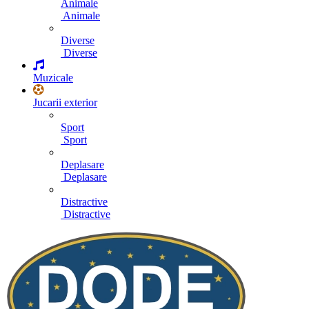
Animale
Animale
Diverse
Diverse
Muzicale
Jucarii exterior
Sport
Sport
Deplasare
Deplasare
Distractive
Distractive