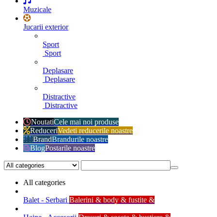
Muzicale
Jucarii exterior
Sport
Sport
Deplasare
Deplasare
Distractive
Distractive
Noutati
Cele mai noi produse
Reduceri
Vedeti reducerile noastre
Brand
Brandurile noastre
Blog
Postarile noastre
All categories
Balet - Serbari
Balerini & body & fustite &