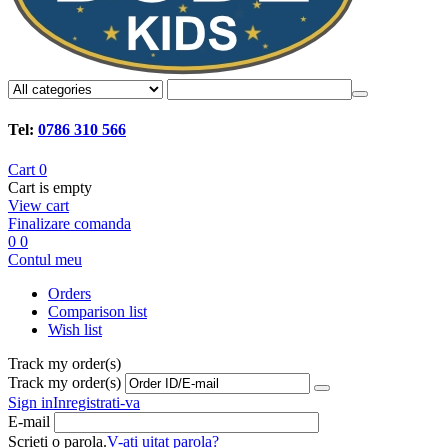
Tel:
0786 310 566
Cart
0
Cart is empty
View cart
Finalizare comanda
0
0
Contul meu
Orders
Comparison list
Wish list
Track my order(s)
Track my order(s)
Sign in
Inregistrati-va
E-mail
Scrieti o parola.
V-ati uitat parola?