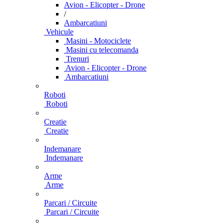
Avion - Elicopter - Drone
/
Ambarcatiuni
Vehicule
Masini - Motociclete
Masini cu telecomanda
Trenuri
Avion - Elicopter - Drone
Ambarcatiuni
Roboti
Roboti
Creatie
Creatie
Indemanare
Indemanare
Arme
Arme
Parcari / Circuite
Parcari / Circuite