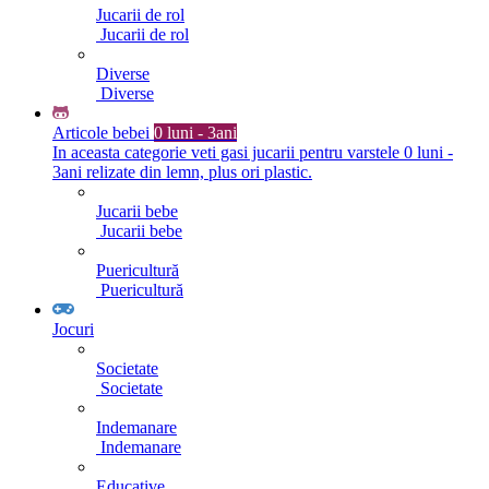
Jucarii de rol
Jucarii de rol
Diverse
Diverse
Articole bebei
0 luni - 3ani
In aceasta categorie veti gasi jucarii pentru varstele 0 luni -
3ani relizate din lemn, plus ori plastic.
Jucarii bebe
Jucarii bebe
Puericultură
Puericultură
Jocuri
Societate
Societate
Indemanare
Indemanare
Educative