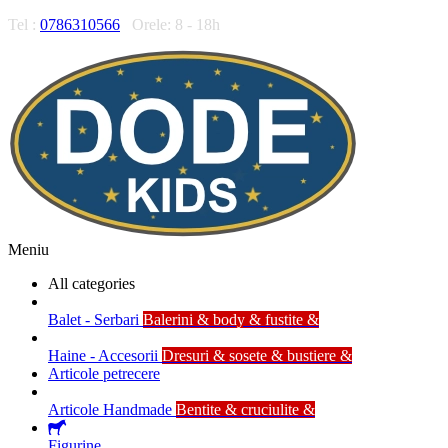
Tel :
0786310566
Orele: 8 - 18h
Meniu
All categories
Balet - Serbari
Balerini & body & fustite &
Haine - Accesorii
Dresuri & sosete & bustiere &
Articole petrecere
Articole Handmade
Bentite & cruciulite &
Figurine