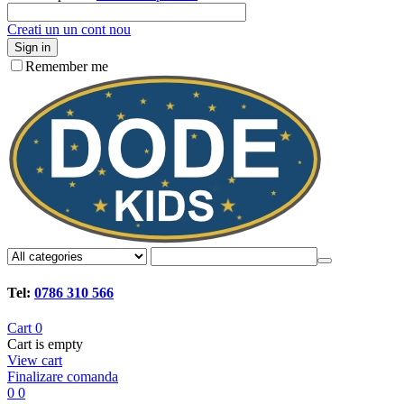
Creati un un cont nou
Sign in
Remember me
Tel:
0786 310 566
Cart
0
Cart is empty
View cart
Finalizare comanda
0
0