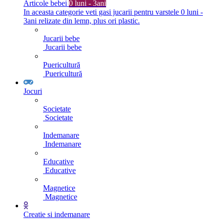
Articole bebei
0 luni - 3ani
In aceasta categorie veti gasi jucarii pentru varstele 0 luni -
3ani relizate din lemn, plus ori plastic.
Jucarii bebe
Jucarii bebe
Puericultură
Puericultură
Jocuri
Societate
Societate
Indemanare
Indemanare
Educative
Educative
Magnetice
Magnetice
Creatie si indemanare