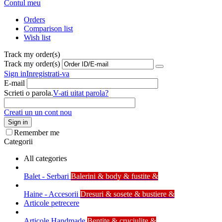
Contul meu
Orders
Comparison list
Wish list
Track my order(s)
Track my order(s)
Sign in
Inregistrati-va
E-mail
Scrieti o parola.
V-ati uitat parola?
Creati un un cont nou
Sign in
Remember me
Categorii
All categories
Balet - Serbari
Balerini & body & fustite &
Haine - Accesorii
Dresuri & sosete & bustiere &
Articole petrecere
Articole Handmade
Bentite & cruciulite &