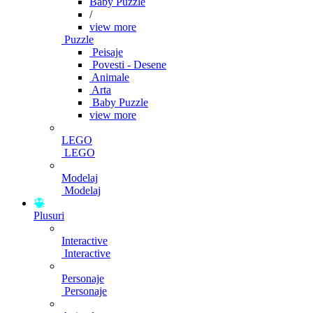
Baby Puzzle
/
view more
Puzzle
Peisaje
Povesti - Desene
Animale
Arta
Baby Puzzle
view more
LEGO
LEGO
Modelaj
Modelaj
Plusuri
Interactive
Interactive
Personaje
Personaje