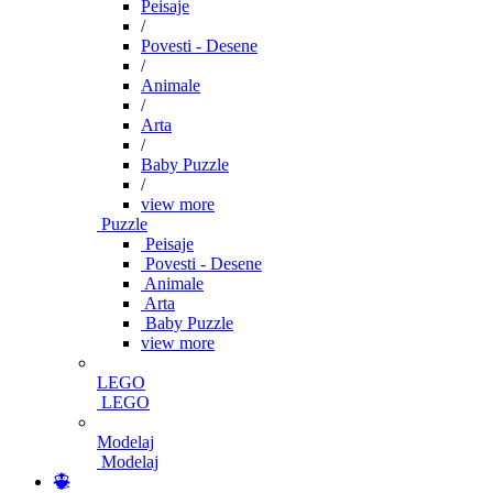
Peisaje
/
Povesti - Desene
/
Animale
/
Arta
/
Baby Puzzle
/
view more
Puzzle
Peisaje
Povesti - Desene
Animale
Arta
Baby Puzzle
view more
LEGO
LEGO
Modelaj
Modelaj