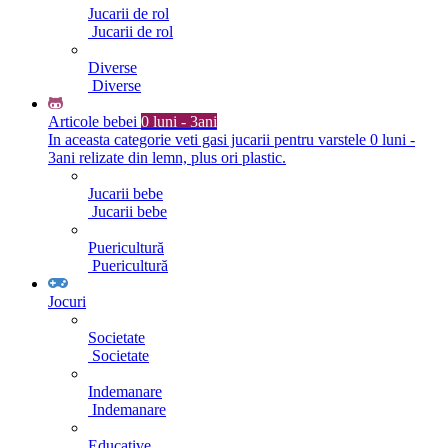
Jucarii de rol
Jucarii de rol
Diverse
Diverse
Articole bebei
0 luni - 3ani
In aceasta categorie veti gasi jucarii pentru varstele 0 luni -
3ani relizate din lemn, plus ori plastic.
Jucarii bebe
Jucarii bebe
Puericultură
Puericultură
Jocuri
Societate
Societate
Indemanare
Indemanare
Educative