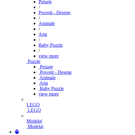
Peisaje
/
Povesti - Desene
/
Animale
/
Arta
/
Baby Puzzle
/
view more
Puzzle
Peisaje
Povesti - Desene
Animale
Arta
Baby Puzzle
view more
LEGO
LEGO
Modelaj
Modelaj