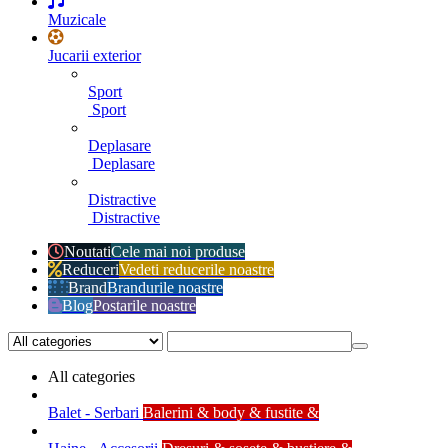
Muzicale
Jucarii exterior
Sport
Sport
Deplasare
Deplasare
Distractive
Distractive
Noutati
Cele mai noi produse
Reduceri
Vedeti reducerile noastre
Brand
Brandurile noastre
Blog
Postarile noastre
All categories
Balet - Serbari
Balerini & body & fustite &