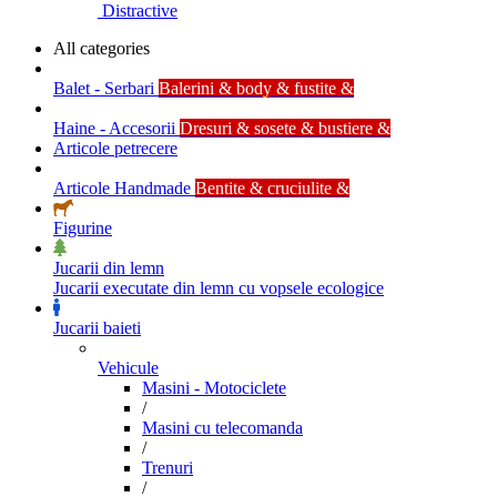
Distractive
All categories
Balet - Serbari
Balerini & body & fustite &
Haine - Accesorii
Dresuri & sosete & bustiere &
Articole petrecere
Articole Handmade
Bentite & cruciulite &
Figurine
Jucarii din lemn
Jucarii executate din lemn cu vopsele ecologice
Jucarii baieti
Vehicule
Masini - Motociclete
/
Masini cu telecomanda
/
Trenuri
/