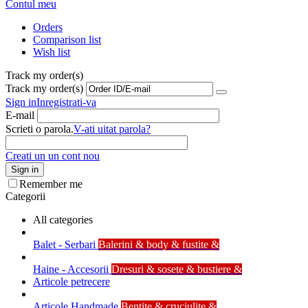
Contul meu
Orders
Comparison list
Wish list
Track my order(s)
Track my order(s)
Sign in
Inregistrati-va
E-mail
Scrieti o parola.
V-ati uitat parola?
Creati un un cont nou
Sign in
Remember me
Categorii
All categories
Balet - Serbari
Balerini & body & fustite &
Haine - Accesorii
Dresuri & sosete & bustiere &
Articole petrecere
Articole Handmade
Bentite & cruciulite &