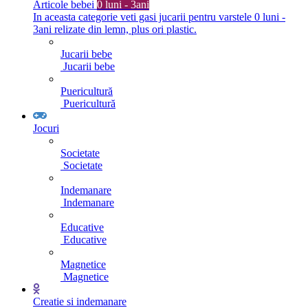
Articole bebei
0 luni - 3ani
In aceasta categorie veti gasi jucarii pentru varstele 0 luni -
3ani relizate din lemn, plus ori plastic.
Jucarii bebe
Jucarii bebe
Puericultură
Puericultură
Jocuri
Societate
Societate
Indemanare
Indemanare
Educative
Educative
Magnetice
Magnetice
Creatie si indemanare