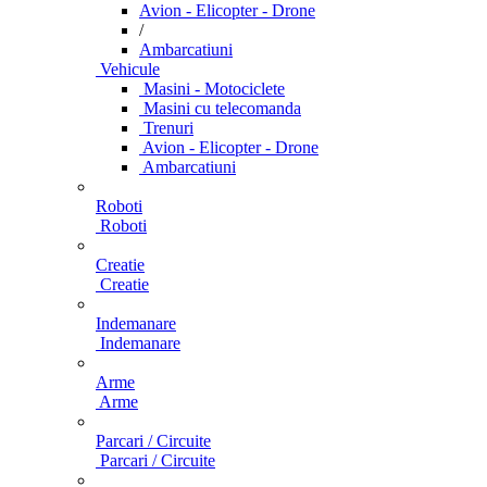
Avion - Elicopter - Drone
/
Ambarcatiuni
Vehicule
Masini - Motociclete
Masini cu telecomanda
Trenuri
Avion - Elicopter - Drone
Ambarcatiuni
Roboti
Roboti
Creatie
Creatie
Indemanare
Indemanare
Arme
Arme
Parcari / Circuite
Parcari / Circuite