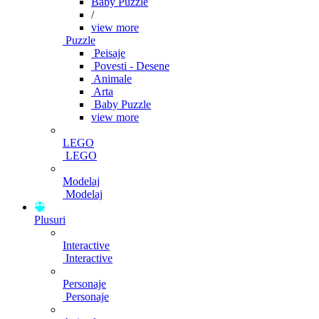
Baby Puzzle
/
view more
Puzzle
Peisaje
Povesti - Desene
Animale
Arta
Baby Puzzle
view more
LEGO
LEGO
Modelaj
Modelaj
Plusuri
Interactive
Interactive
Personaje
Personaje