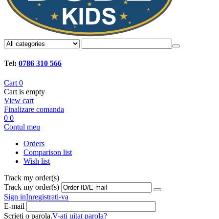
Tel:
0786 310 566
Cart
0
Cart is empty
View cart
Finalizare comanda
0
0
Contul meu
Orders
Comparison list
Wish list
Track my order(s)
Track my order(s)
Sign in
Inregistrati-va
E-mail
Scrieti o parola.
V-ati uitat parola?