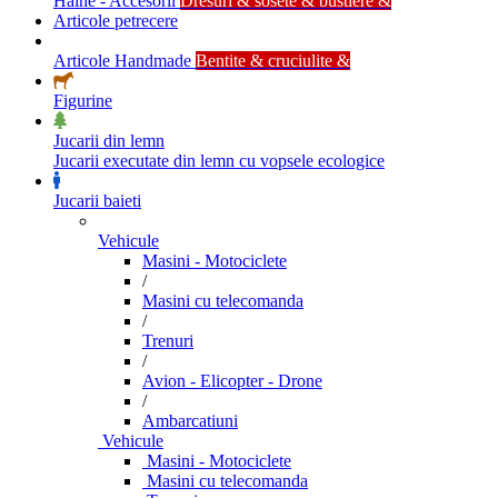
Haine - Accesorii
Dresuri & sosete & bustiere &
Articole petrecere
Articole Handmade
Bentite & cruciulite &
Figurine
Jucarii din lemn
Jucarii executate din lemn cu vopsele ecologice
Jucarii baieti
Vehicule
Masini - Motociclete
/
Masini cu telecomanda
/
Trenuri
/
Avion - Elicopter - Drone
/
Ambarcatiuni
Vehicule
Masini - Motociclete
Masini cu telecomanda