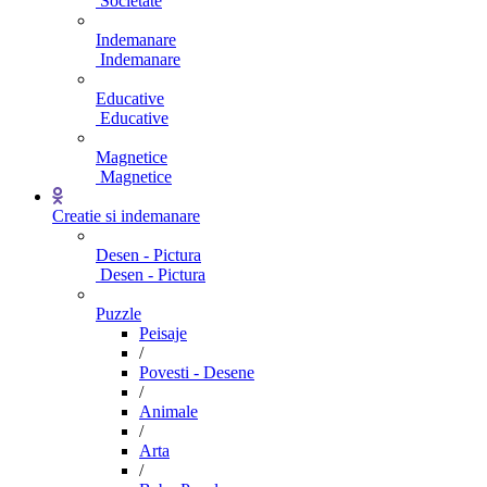
Societate
Indemanare
Indemanare
Educative
Educative
Magnetice
Magnetice
Creatie si indemanare
Desen - Pictura
Desen - Pictura
Puzzle
Peisaje
/
Povesti - Desene
/
Animale
/
Arta
/