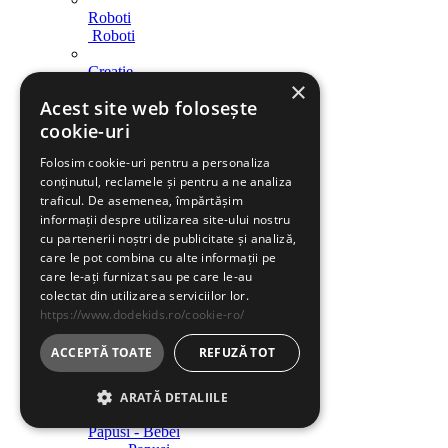
Roboti
Roboti
Creatie
×
Creatie
Acest site web folosește
Indemanare
cookie-uri
Indemanare
Folosim cookie-uri pentru a personaliza
Arme
conținutul, reclamele și pentru a ne analiza
Arme
traficul. De asemenea, împărtășim
informații despre utilizarea site-ului nostru
Parcari / Circuite
cu partenerii noștri de publicitate și analiză,
Parcari / Circuite
care le pot combina cu alte informații pe
care le-ați furnizat sau pe care le-au
Jucarii rol
colectat din utilizarea serviciilor lor.
Jucarii rol
https://www.dodekids.ro/cookie-ro/
Diverse
ACCEPTĂ TOATE
REFUZĂ TOT
Diverse
Jucarii fete
ARATĂ DETALIILE
Papusi - Bebei