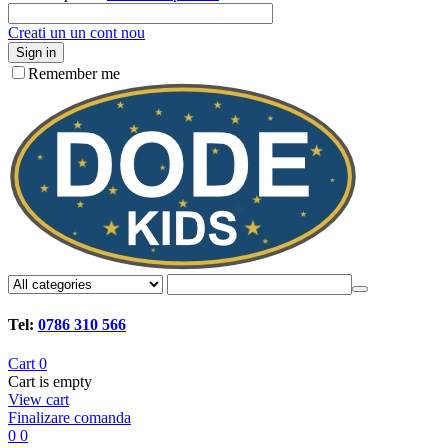
Creati un un cont nou
Sign in
Remember me
Tel:
0786 310 566
Cart
0
Cart is empty
View cart
Finalizare comanda
0
0