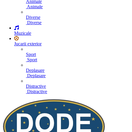
Animale
Animale
Diverse
Diverse
Muzicale
Jucarii exterior
Sport
Sport
Deplasare
Deplasare
Distractive
Distractive