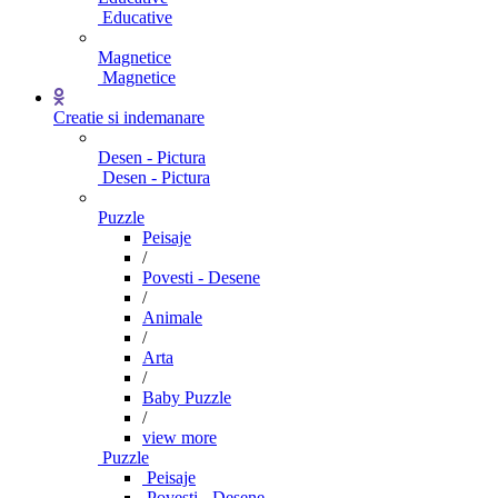
Educative
Magnetice
Magnetice
Creatie si indemanare
Desen - Pictura
Desen - Pictura
Puzzle
Peisaje
/
Povesti - Desene
/
Animale
/
Arta
/
Baby Puzzle
/
view more
Puzzle
Peisaje
Povesti - Desene