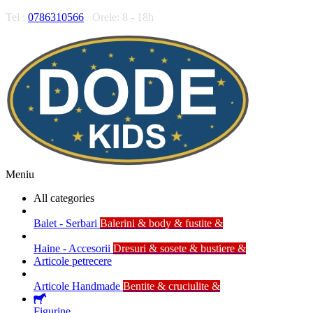
Tel :
0786310566
Orele: 8 - 18h
Meniu
All categories
Balet - Serbari
Balerini & body & fustite &
Haine - Accesorii
Dresuri & sosete & bustiere &
Articole petrecere
Articole Handmade
Bentite & cruciulite &
Figurine