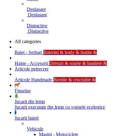
Deplasare
Deplasare
Distractive
Distractive
All categories
Balet - Serbari
Balerini & body & fustite &
Haine - Accesorii
Dresuri & sosete & bustiere &
Articole petrecere
Articole Handmade
Bentite & cruciulite &
Figurine
Jucarii din lemn
Jucarii executate din lemn cu vopsele ecologice
Jucarii baieti
Vehicule
Masini - Motociclete