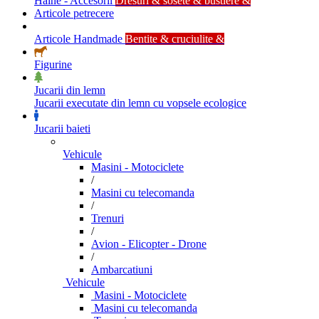
Haine - Accesorii
Dresuri & sosete & bustiere &
Articole petrecere
Articole Handmade
Bentite & cruciulite &
Figurine
Jucarii din lemn
Jucarii executate din lemn cu vopsele ecologice
Jucarii baieti
Vehicule
Masini - Motociclete
/
Masini cu telecomanda
/
Trenuri
/
Avion - Elicopter - Drone
/
Ambarcatiuni
Vehicule
Masini - Motociclete
Masini cu telecomanda