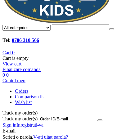
Tel:
0786 310 566
Cart
0
Cart is empty
View cart
Finalizare comanda
0
0
Contul meu
Orders
Comparison list
Wish list
Track my order(s)
Track my order(s)
Sign in
Inregistrati-va
E-mail
Scrieti o parola.
V-ati uitat parola?