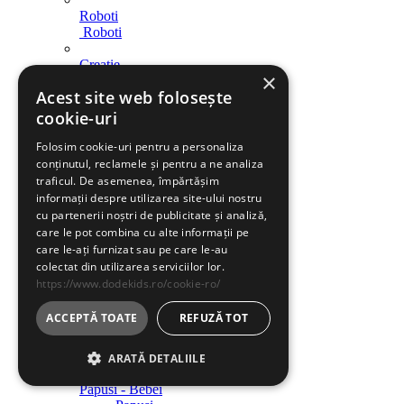
Roboti
Roboti
Creatie
×
Creatie
Acest site web folosește
Indemanare
cookie-uri
Indemanare
Folosim cookie-uri pentru a personaliza
Arme
conținutul, reclamele și pentru a ne analiza
Arme
traficul. De asemenea, împărtășim
informații despre utilizarea site-ului nostru
Parcari / Circuite
cu partenerii noștri de publicitate și analiză,
Parcari / Circuite
care le pot combina cu alte informații pe
care le-ați furnizat sau pe care le-au
Jucarii rol
colectat din utilizarea serviciilor lor.
Jucarii rol
https://www.dodekids.ro/cookie-ro/
Diverse
ACCEPTĂ TOATE
REFUZĂ TOT
Diverse
Jucarii fete
ARATĂ DETALIILE
Papusi - Bebei