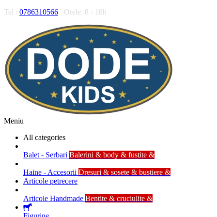
Tel :
0786310566
Orele: 8 - 18h
Meniu
All categories
Balet - Serbari
Balerini & body & fustite &
Haine - Accesorii
Dresuri & sosete & bustiere &
Articole petrecere
Articole Handmade
Bentite & cruciulite &
Figurine