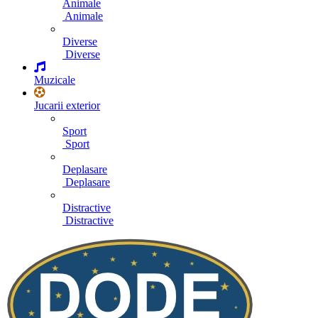
Animale
Animale
Diverse
Diverse
Muzicale
Jucarii exterior
Sport
Sport
Deplasare
Deplasare
Distractive
Distractive