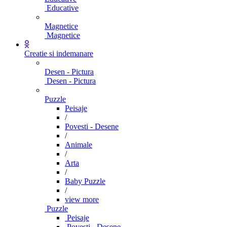
Educative
Magnetice
Magnetice
Creatie si indemanare
Desen - Pictura
Desen - Pictura
Puzzle
Peisaje
/
Povesti - Desene
/
Animale
/
Arta
/
Baby Puzzle
/
view more
Puzzle
Peisaje
Povesti - Desene