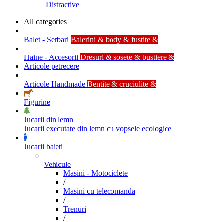
Distractive
All categories
Balet - Serbari
Balerini & body & fustite &
Haine - Accesorii
Dresuri & sosete & bustiere &
Articole petrecere
Articole Handmade
Bentite & cruciulite &
Figurine
Jucarii din lemn
Jucarii executate din lemn cu vopsele ecologice
Jucarii baieti
Vehicule
Masini - Motociclete
/
Masini cu telecomanda
/
Trenuri
/