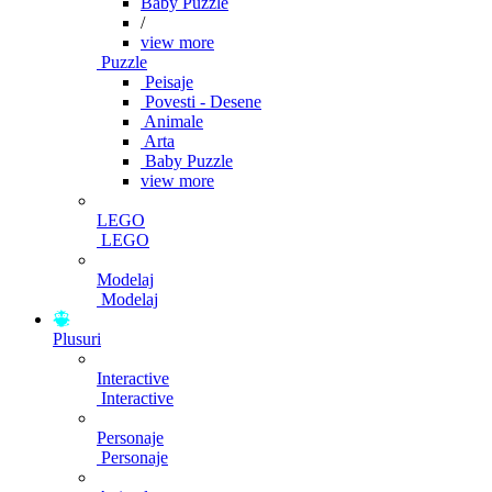
Baby Puzzle
/
view more
Puzzle
Peisaje
Povesti - Desene
Animale
Arta
Baby Puzzle
view more
LEGO
LEGO
Modelaj
Modelaj
Plusuri
Interactive
Interactive
Personaje
Personaje