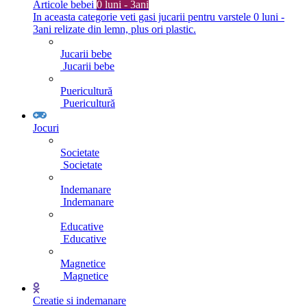
Articole bebei
0 luni - 3ani
In aceasta categorie veti gasi jucarii pentru varstele 0 luni -
3ani relizate din lemn, plus ori plastic.
Jucarii bebe
Jucarii bebe
Puericultură
Puericultură
Jocuri
Societate
Societate
Indemanare
Indemanare
Educative
Educative
Magnetice
Magnetice
Creatie si indemanare