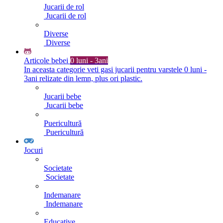
Jucarii de rol
Jucarii de rol
Diverse
Diverse
Articole bebei
0 luni - 3ani
In aceasta categorie veti gasi jucarii pentru varstele 0 luni -
3ani relizate din lemn, plus ori plastic.
Jucarii bebe
Jucarii bebe
Puericultură
Puericultură
Jocuri
Societate
Societate
Indemanare
Indemanare
Educative