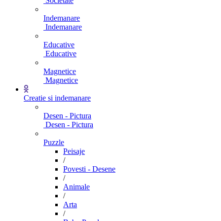
Societate
Indemanare
Indemanare
Educative
Educative
Magnetice
Magnetice
Creatie si indemanare
Desen - Pictura
Desen - Pictura
Puzzle
Peisaje
/
Povesti - Desene
/
Animale
/
Arta
/