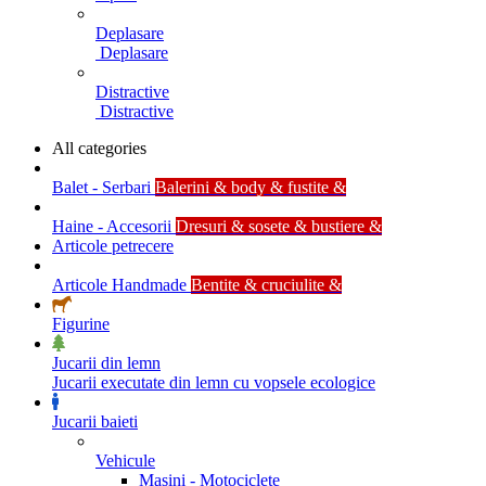
Deplasare
Deplasare
Distractive
Distractive
All categories
Balet - Serbari
Balerini & body & fustite &
Haine - Accesorii
Dresuri & sosete & bustiere &
Articole petrecere
Articole Handmade
Bentite & cruciulite &
Figurine
Jucarii din lemn
Jucarii executate din lemn cu vopsele ecologice
Jucarii baieti
Vehicule
Masini - Motociclete