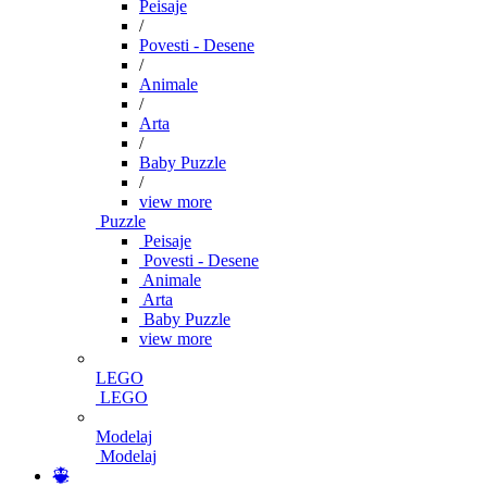
Peisaje
/
Povesti - Desene
/
Animale
/
Arta
/
Baby Puzzle
/
view more
Puzzle
Peisaje
Povesti - Desene
Animale
Arta
Baby Puzzle
view more
LEGO
LEGO
Modelaj
Modelaj