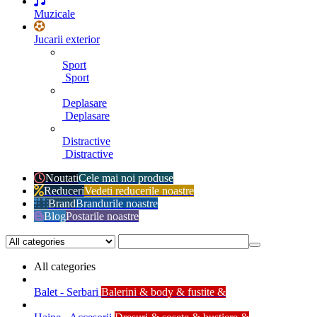
Muzicale
Jucarii exterior
Sport
Sport
Deplasare
Deplasare
Distractive
Distractive
Noutati
Cele mai noi produse
Reduceri
Vedeti reducerile noastre
Brand
Brandurile noastre
Blog
Postarile noastre
All categories
Balet - Serbari
Balerini & body & fustite &