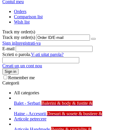
Contul meu
Orders
Comparison list
Wish list
Track my order(s)
Track my order(s)
Sign in
Inregistrati-va
E-mail
Scrieti o parola.
V-ati uitat parola?
Creati un un cont nou
Sign in
Remember me
Categorii
All categories
Balet - Serbari
Balerini & body & fustite &
Haine - Accesorii
Dresuri & sosete & bustiere &
Articole petrecere
Articole Handmade
Bentite & cruciulite &