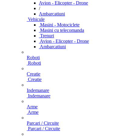
Avion - Elicopter - Drone
/
Ambarcatiuni
Vehicule
Masini - Motociclete
Masini cu telecomanda
Trenuri
Avion - Elicopter - Drone
Ambarcatiuni
Roboti
Roboti
Creatie
Creatie
Indemanare
Indemanare
Arme
Arme
Parcari / Circuite
Parcari / Circuite