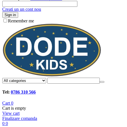
Creati un un cont nou
Sign in
Remember me
Tel:
0786 310 566
Cart
0
Cart is empty
View cart
Finalizare comanda
0
0