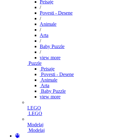
Peisaje
/
Povesti - Desene
/
Animale
/
Arta
/
Baby Puzzle
/
view more
Puzzle
Peisaje
Povesti - Desene
Animale
Arta
Baby Puzzle
view more
LEGO
LEGO
Modelaj
Modelaj