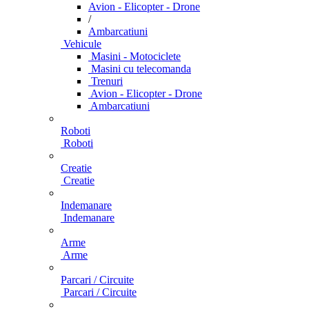
Avion - Elicopter - Drone
/
Ambarcatiuni
Vehicule
Masini - Motociclete
Masini cu telecomanda
Trenuri
Avion - Elicopter - Drone
Ambarcatiuni
Roboti
Roboti
Creatie
Creatie
Indemanare
Indemanare
Arme
Arme
Parcari / Circuite
Parcari / Circuite