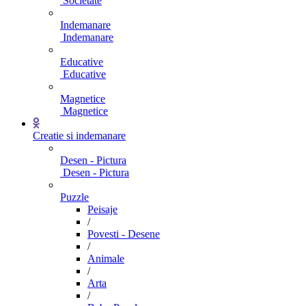
Societate
Indemanare
Indemanare
Educative
Educative
Magnetice
Magnetice
Creatie si indemanare
Desen - Pictura
Desen - Pictura
Puzzle
Peisaje
/
Povesti - Desene
/
Animale
/
Arta
/