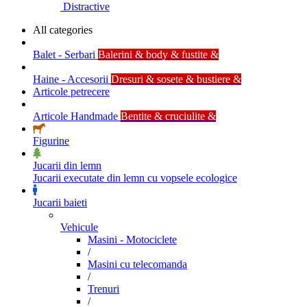
Distractive
All categories
Balet - Serbari
Balerini & body & fustite &
Haine - Accesorii
Dresuri & sosete & bustiere &
Articole petrecere
Articole Handmade
Bentite & cruciulite &
Figurine
Jucarii din lemn
Jucarii executate din lemn cu vopsele ecologice
Jucarii baieti
Vehicule
Masini - Motociclete
/
Masini cu telecomanda
/
Trenuri
/