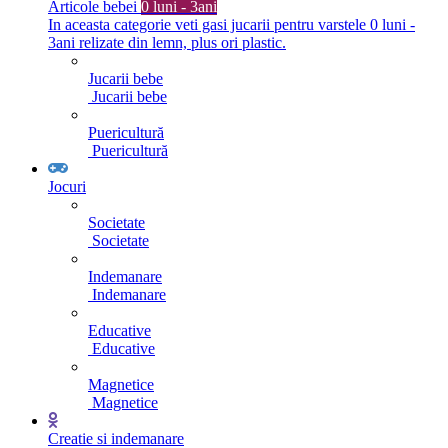
Articole bebei
0 luni - 3ani
In aceasta categorie veti gasi jucarii pentru varstele 0 luni -
3ani relizate din lemn, plus ori plastic.
Jucarii bebe
Jucarii bebe
Puericultură
Puericultură
Jocuri
Societate
Societate
Indemanare
Indemanare
Educative
Educative
Magnetice
Magnetice
Creatie si indemanare