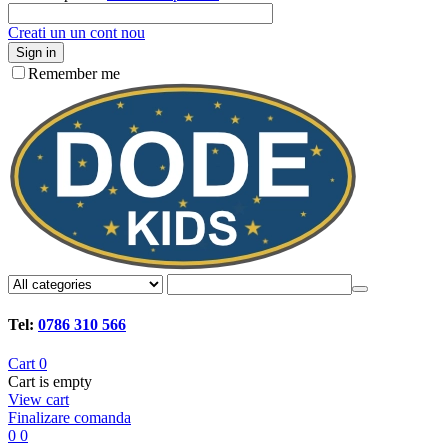
Creati un un cont nou
Sign in
Remember me
Tel:
0786 310 566
Cart
0
Cart is empty
View cart
Finalizare comanda
0
0