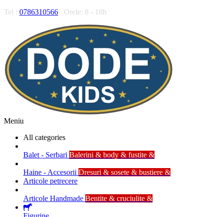
Tel :
0786310566
Orele: 8 - 18h
Meniu
All categories
Balet - Serbari
Balerini & body & fustite &
Haine - Accesorii
Dresuri & sosete & bustiere &
Articole petrecere
Articole Handmade
Bentite & cruciulite &
Figurine