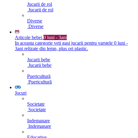
Jucarii de rol
Jucarii de rol
Diverse
Diverse
Articole bebei
0 luni - 3ani
In aceasta categorie veti gasi jucarii pentru varstele 0 luni -
3ani relizate din lemn, plus ori plastic.
Jucarii bebe
Jucarii bebe
Puericultură
Puericultură
Jocuri
Societate
Societate
Indemanare
Indemanare
Educative