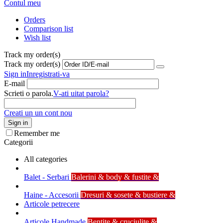
Contul meu
Orders
Comparison list
Wish list
Track my order(s)
Track my order(s)
Sign in
Inregistrati-va
E-mail
Scrieti o parola.
V-ati uitat parola?
Creati un un cont nou
Sign in
Remember me
Categorii
All categories
Balet - Serbari
Balerini & body & fustite &
Haine - Accesorii
Dresuri & sosete & bustiere &
Articole petrecere
Articole Handmade
Bentite & cruciulite &