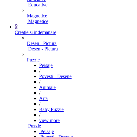
Educative
Magnetice
Magnetice
Creatie si indemanare
Desen - Pictura
Desen - Pictura
Puzzle
Peisaje
/
Povesti - Desene
/
Animale
/
Arta
/
Baby Puzzle
/
view more
Puzzle
Peisaje
Povesti - Desene