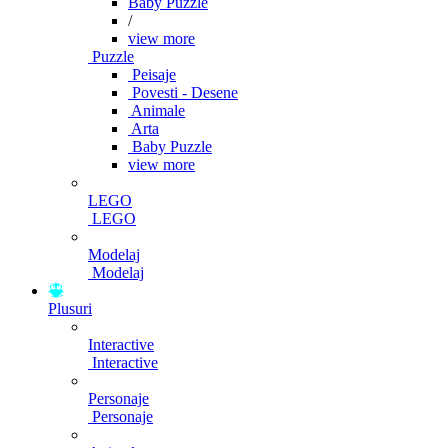
Baby Puzzle
/
view more
Puzzle
Peisaje
Povesti - Desene
Animale
Arta
Baby Puzzle
view more
LEGO
LEGO
Modelaj
Modelaj
Plusuri
Interactive
Interactive
Personaje
Personaje