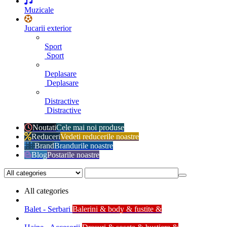
Muzicale
Jucarii exterior
Sport
Sport
Deplasare
Deplasare
Distractive
Distractive
Noutati
Cele mai noi produse
Reduceri
Vedeti reducerile noastre
Brand
Brandurile noastre
Blog
Postarile noastre
All categories
Balet - Serbari
Balerini & body & fustite &