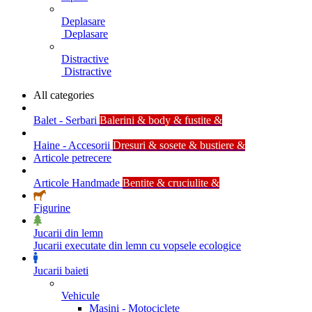
Deplasare
Deplasare
Distractive
Distractive
All categories
Balet - Serbari
Balerini & body & fustite &
Haine - Accesorii
Dresuri & sosete & bustiere &
Articole petrecere
Articole Handmade
Bentite & cruciulite &
Figurine
Jucarii din lemn
Jucarii executate din lemn cu vopsele ecologice
Jucarii baieti
Vehicule
Masini - Motociclete