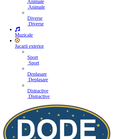
Animale
Animale
Diverse
Diverse
Muzicale
Jucarii exterior
Sport
Sport
Deplasare
Deplasare
Distractive
Distractive