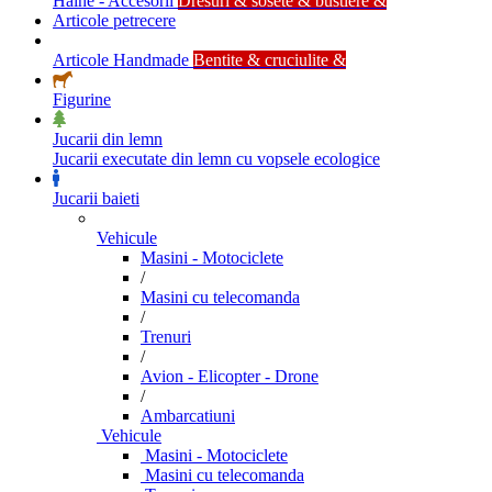
Haine - Accesorii
Dresuri & sosete & bustiere &
Articole petrecere
Articole Handmade
Bentite & cruciulite &
Figurine
Jucarii din lemn
Jucarii executate din lemn cu vopsele ecologice
Jucarii baieti
Vehicule
Masini - Motociclete
/
Masini cu telecomanda
/
Trenuri
/
Avion - Elicopter - Drone
/
Ambarcatiuni
Vehicule
Masini - Motociclete
Masini cu telecomanda