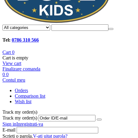
Tel:
0786 310 566
Cart
0
Cart is empty
View cart
Finalizare comanda
0
0
Contul meu
Orders
Comparison list
Wish list
Track my order(s)
Track my order(s)
Sign in
Inregistrati-va
E-mail
Scrieti o parola.
V-ati uitat parola?