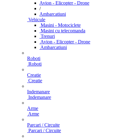
Avion - Elicopter - Drone
/
Ambarcatiuni
Vehicule
Masini - Motociclete
Masini cu telecomanda
Trenuri
Avion - Elicopter - Drone
Ambarcatiuni
Roboti
Roboti
Creatie
Creatie
Indemanare
Indemanare
Arme
Arme
Parcari / Circuite
Parcari / Circuite