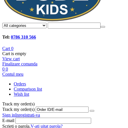
Tel:
0786 310 566
Cart
0
Cart is empty
View cart
Finalizare comanda
0
0
Contul meu
Orders
Comparison list
Wish list
Track my order(s)
Track my order(s)
Sign in
Inregistrati-va
E-mail
Scrieti o parola.
V-ati uitat parola?