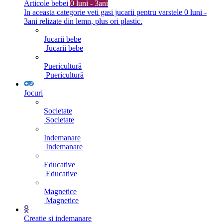
Articole bebei
0 luni - 3ani
In aceasta categorie veti gasi jucarii pentru varstele 0 luni -
3ani relizate din lemn, plus ori plastic.
Jucarii bebe
Jucarii bebe
Puericultură
Puericultură
Jocuri
Societate
Societate
Indemanare
Indemanare
Educative
Educative
Magnetice
Magnetice
Creatie si indemanare