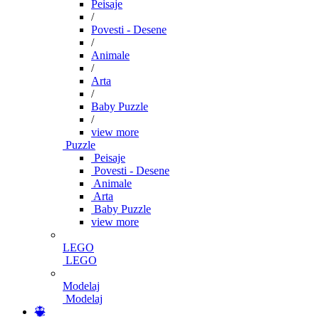
Peisaje
/
Povesti - Desene
/
Animale
/
Arta
/
Baby Puzzle
/
view more
Puzzle
Peisaje
Povesti - Desene
Animale
Arta
Baby Puzzle
view more
LEGO
LEGO
Modelaj
Modelaj