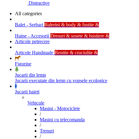
Distractive
All categories
Balet - Serbari
Balerini & body & fustite &
Haine - Accesorii
Dresuri & sosete & bustiere &
Articole petrecere
Articole Handmade
Bentite & cruciulite &
Figurine
Jucarii din lemn
Jucarii executate din lemn cu vopsele ecologice
Jucarii baieti
Vehicule
Masini - Motociclete
/
Masini cu telecomanda
/
Trenuri
/