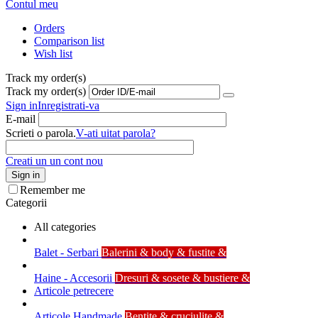
Contul meu
Orders
Comparison list
Wish list
Track my order(s)
Track my order(s)
Sign in
Inregistrati-va
E-mail
Scrieti o parola.
V-ati uitat parola?
Creati un un cont nou
Sign in
Remember me
Categorii
All categories
Balet - Serbari
Balerini & body & fustite &
Haine - Accesorii
Dresuri & sosete & bustiere &
Articole petrecere
Articole Handmade
Bentite & cruciulite &