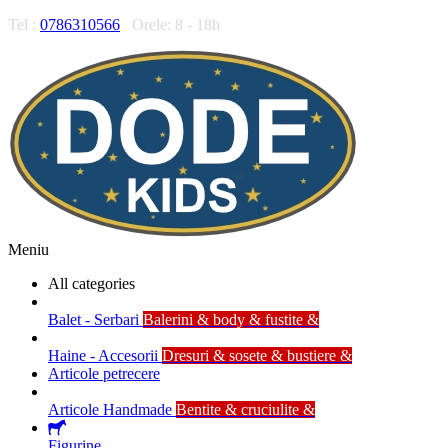
Tel :
0786310566
Orele: 8 - 18h
Meniu
All categories
Balet - Serbari
Balerini & body & fustite &
Haine - Accesorii
Dresuri & sosete & bustiere &
Articole petrecere
Articole Handmade
Bentite & cruciulite &
Figurine