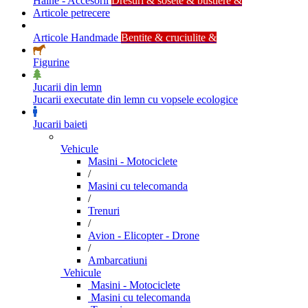
Haine - Accesorii
Dresuri & sosete & bustiere &
Articole petrecere
Articole Handmade
Bentite & cruciulite &
Figurine
Jucarii din lemn
Jucarii executate din lemn cu vopsele ecologice
Jucarii baieti
Vehicule
Masini - Motociclete
/
Masini cu telecomanda
/
Trenuri
/
Avion - Elicopter - Drone
/
Ambarcatiuni
Vehicule
Masini - Motociclete
Masini cu telecomanda