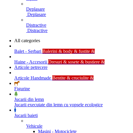
Deplasare
Deplasare
Distractive
Distractive
All categories
Balet - Serbari
Balerini & body & fustite &
Haine - Accesorii
Dresuri & sosete & bustiere &
Articole petrecere
Articole Handmade
Bentite & cruciulite &
Figurine
Jucarii din lemn
Jucarii executate din lemn cu vopsele ecologice
Jucarii baieti
Vehicule
Masini - Motociclete