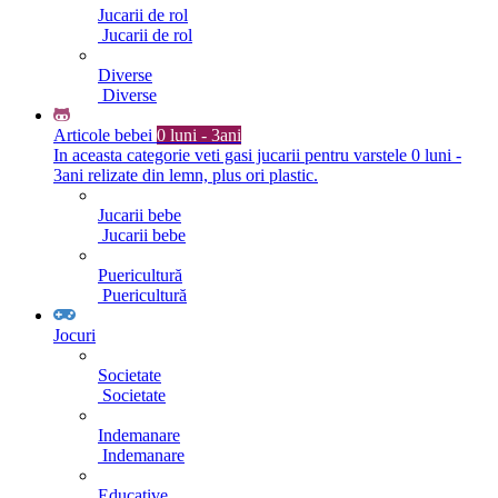
Jucarii de rol
Jucarii de rol
Diverse
Diverse
Articole bebei
0 luni - 3ani
In aceasta categorie veti gasi jucarii pentru varstele 0 luni -
3ani relizate din lemn, plus ori plastic.
Jucarii bebe
Jucarii bebe
Puericultură
Puericultură
Jocuri
Societate
Societate
Indemanare
Indemanare
Educative