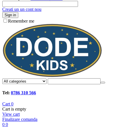
Creati un un cont nou
Sign in
Remember me
Tel:
0786 310 566
Cart
0
Cart is empty
View cart
Finalizare comanda
0
0