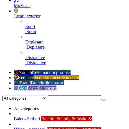
Muzicale
Jucarii exterior
Sport
Sport
Deplasare
Deplasare
Distractive
Distractive
Noutati
Cele mai noi produse
Reduceri
Vedeti reducerile noastre
Brand
Brandurile noastre
Blog
Postarile noastre
All categories
Balet - Serbari
Balerini & body & fustite &