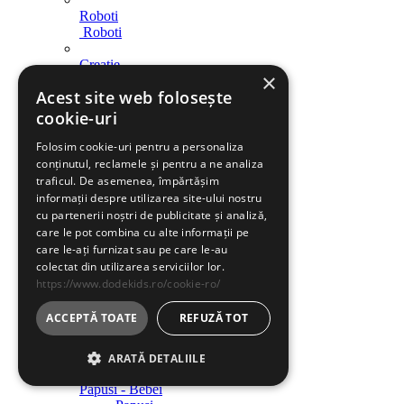
Roboti
Roboti
Creatie
×
Creatie
Acest site web folosește
Indemanare
cookie-uri
Indemanare
Folosim cookie-uri pentru a personaliza
Arme
conținutul, reclamele și pentru a ne analiza
Arme
traficul. De asemenea, împărtășim
informații despre utilizarea site-ului nostru
Parcari / Circuite
cu partenerii noștri de publicitate și analiză,
Parcari / Circuite
care le pot combina cu alte informații pe
care le-ați furnizat sau pe care le-au
Jucarii rol
colectat din utilizarea serviciilor lor.
Jucarii rol
https://www.dodekids.ro/cookie-ro/
Diverse
ACCEPTĂ TOATE
REFUZĂ TOT
Diverse
Jucarii fete
ARATĂ DETALIILE
Papusi - Bebei