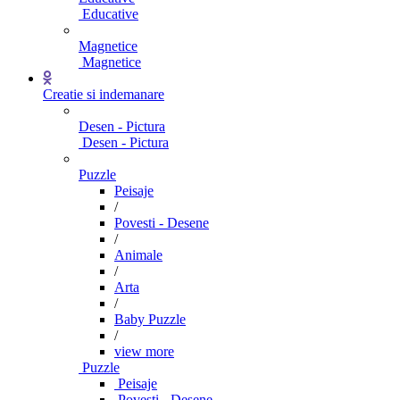
Educative
Magnetice
Magnetice
Creatie si indemanare
Desen - Pictura
Desen - Pictura
Puzzle
Peisaje
/
Povesti - Desene
/
Animale
/
Arta
/
Baby Puzzle
/
view more
Puzzle
Peisaje
Povesti - Desene