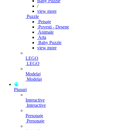
Baby Puzzle
/
view more
Puzzle
Peisaje
Povesti - Desene
Animale
Arta
Baby Puzzle
view more
LEGO
LEGO
Modelaj
Modelaj
Plusuri
Interactive
Interactive
Personaje
Personaje