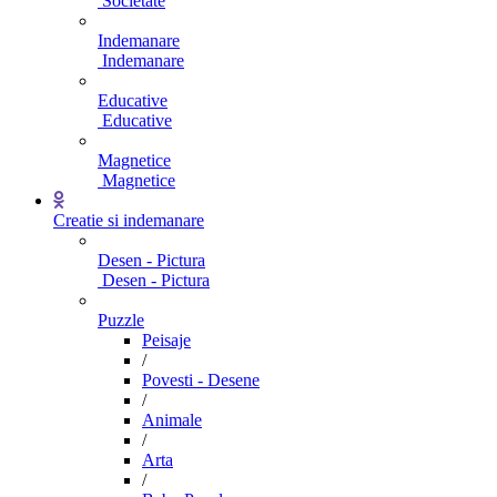
Societate
Indemanare
Indemanare
Educative
Educative
Magnetice
Magnetice
Creatie si indemanare
Desen - Pictura
Desen - Pictura
Puzzle
Peisaje
/
Povesti - Desene
/
Animale
/
Arta
/