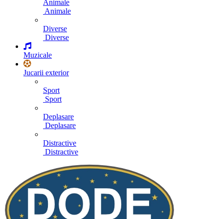
Animale
Animale
Diverse
Diverse
Muzicale
Jucarii exterior
Sport
Sport
Deplasare
Deplasare
Distractive
Distractive