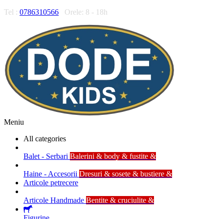
Tel :
0786310566
Orele: 8 - 18h
Meniu
All categories
Balet - Serbari
Balerini & body & fustite &
Haine - Accesorii
Dresuri & sosete & bustiere &
Articole petrecere
Articole Handmade
Bentite & cruciulite &
Figurine