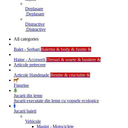
Deplasare
Deplasare
Distractive
Distractive
All categories
Balet - Serbari
Balerini & body & fustite &
Haine - Accesorii
Dresuri & sosete & bustiere &
Articole petrecere
Articole Handmade
Bentite & cruciulite &
Figurine
Jucarii din lemn
Jucarii executate din lemn cu vopsele ecologice
Jucarii baieti
Vehicule
Masini - Motociclete