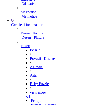
Educative
Magnetice
Magnetice
Creatie si indemanare
Desen - Pictura
Desen - Pictura
Puzzle
Peisaje
/
Povesti - Desene
/
Animale
/
Arta
/
Baby Puzzle
/
view more
Puzzle
Peisaje
Povesti - Desene