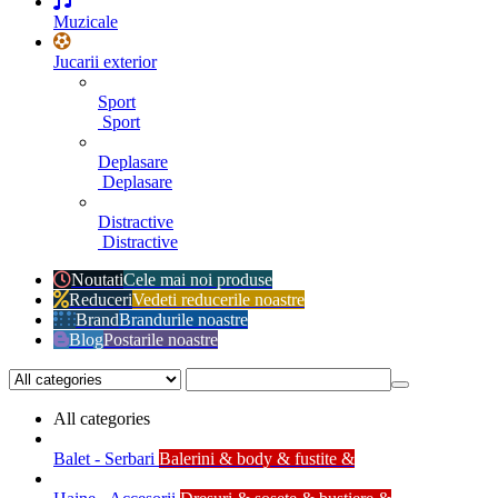
Muzicale
Jucarii exterior
Sport
Sport
Deplasare
Deplasare
Distractive
Distractive
Noutati
Cele mai noi produse
Reduceri
Vedeti reducerile noastre
Brand
Brandurile noastre
Blog
Postarile noastre
All categories
Balet - Serbari
Balerini & body & fustite &