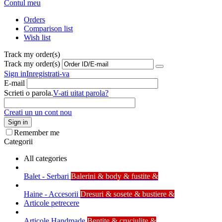
Contul meu
Orders
Comparison list
Wish list
Track my order(s)
Track my order(s)
Sign in
Inregistrati-va
E-mail
Scrieti o parola.
V-ati uitat parola?
Creati un un cont nou
Sign in
Remember me
Categorii
All categories
Balet - Serbari
Balerini & body & fustite &
Haine - Accesorii
Dresuri & sosete & bustiere &
Articole petrecere
Articole Handmade
Bentite & cruciulite &