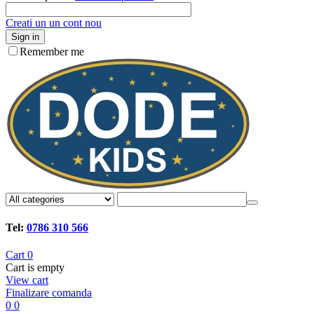
Creati un un cont nou
Sign in
Remember me
Tel:
0786 310 566
Cart
0
Cart is empty
View cart
Finalizare comanda
0
0