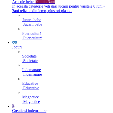
Articole bebei
0 luni - 3ani
In aceasta categorie veti gasi jucarii pentru varstele 0 luni -
3ani relizate din lemn, plus ori plastic.
Jucarii bebe
Jucarii bebe
Puericultură
Puericultură
Jocuri
Societate
Societate
Indemanare
Indemanare
Educative
Educative
Magnetice
Magnetice
Creatie si indemanare