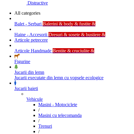
Distractive
All categories
Balet - Serbari
Balerini & body & fustite &
Haine - Accesorii
Dresuri & sosete & bustiere &
Articole petrecere
Articole Handmade
Bentite & cruciulite &
Figurine
Jucarii din lemn
Jucarii executate din lemn cu vopsele ecologice
Jucarii baieti
Vehicule
Masini - Motociclete
/
Masini cu telecomanda
/
Trenuri
/