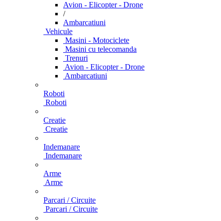
Avion - Elicopter - Drone
/
Ambarcatiuni
Vehicule
Masini - Motociclete
Masini cu telecomanda
Trenuri
Avion - Elicopter - Drone
Ambarcatiuni
Roboti
Roboti
Creatie
Creatie
Indemanare
Indemanare
Arme
Arme
Parcari / Circuite
Parcari / Circuite