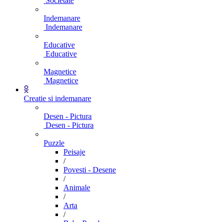
Societate
Indemanare
Indemanare
Educative
Educative
Magnetice
Magnetice
Creatie si indemanare
Desen - Pictura
Desen - Pictura
Puzzle
Peisaje
/
Povesti - Desene
/
Animale
/
Arta
/