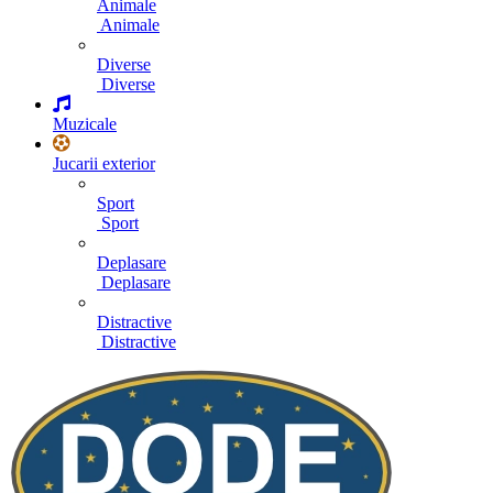
Animale
Animale
Diverse
Diverse
Muzicale
Jucarii exterior
Sport
Sport
Deplasare
Deplasare
Distractive
Distractive