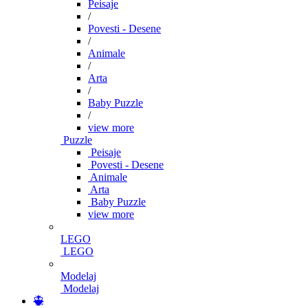
Peisaje
/
Povesti - Desene
/
Animale
/
Arta
/
Baby Puzzle
/
view more
Puzzle
Peisaje
Povesti - Desene
Animale
Arta
Baby Puzzle
view more
LEGO
LEGO
Modelaj
Modelaj