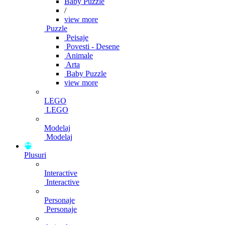
Baby Puzzle
/
view more
Puzzle
Peisaje
Povesti - Desene
Animale
Arta
Baby Puzzle
view more
LEGO
LEGO
Modelaj
Modelaj
Plusuri
Interactive
Interactive
Personaje
Personaje