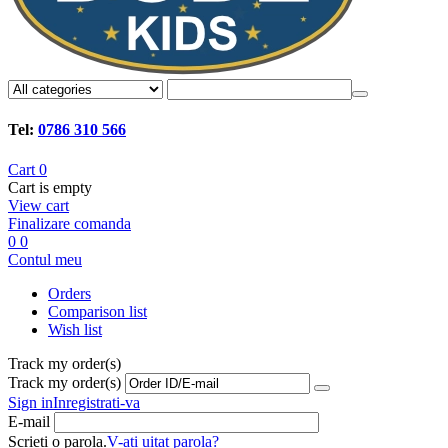
Tel:
0786 310 566
Cart
0
Cart is empty
View cart
Finalizare comanda
0
0
Contul meu
Orders
Comparison list
Wish list
Track my order(s)
Track my order(s)
Sign in
Inregistrati-va
E-mail
Scrieti o parola.
V-ati uitat parola?