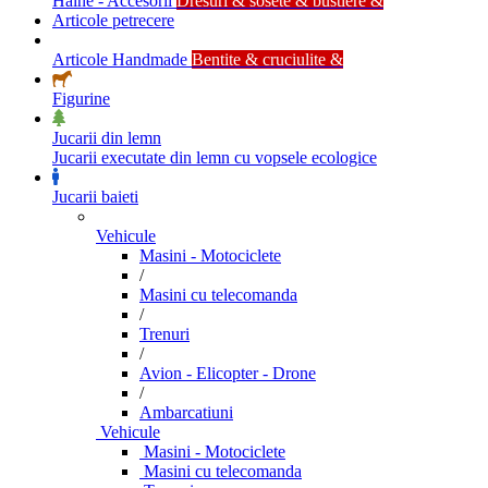
Haine - Accesorii
Dresuri & sosete & bustiere &
Articole petrecere
Articole Handmade
Bentite & cruciulite &
Figurine
Jucarii din lemn
Jucarii executate din lemn cu vopsele ecologice
Jucarii baieti
Vehicule
Masini - Motociclete
/
Masini cu telecomanda
/
Trenuri
/
Avion - Elicopter - Drone
/
Ambarcatiuni
Vehicule
Masini - Motociclete
Masini cu telecomanda