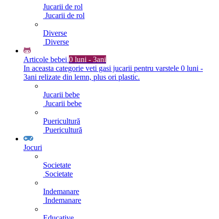
Jucarii de rol
Jucarii de rol
Diverse
Diverse
Articole bebei
0 luni - 3ani
In aceasta categorie veti gasi jucarii pentru varstele 0 luni -
3ani relizate din lemn, plus ori plastic.
Jucarii bebe
Jucarii bebe
Puericultură
Puericultură
Jocuri
Societate
Societate
Indemanare
Indemanare
Educative