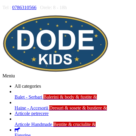
Tel :
0786310566
Orele: 8 - 18h
Meniu
All categories
Balet - Serbari
Balerini & body & fustite &
Haine - Accesorii
Dresuri & sosete & bustiere &
Articole petrecere
Articole Handmade
Bentite & cruciulite &
Figurine