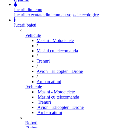
Jucarii din lemn
Jucarii executate din lemn cu vopsele ecologice
Jucarii baieti
Vehicule
Masini - Motociclete
/
Masini cu telecomanda
/
Trenuri
/
Avion - Elicopter - Drone
/
Ambarcatiuni
Vehicule
Masini - Motociclete
Masini cu telecomanda
Trenuri
Avion - Elicopter - Drone
Ambarcatiuni
Roboti
Roboti