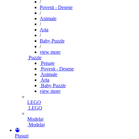
/
Povesti - Desene
/
Animale
/
Arta
/
Baby Puzzle
/
view more
Puzzle
Peisaje
Povesti - Desene
Animale
Arta
Baby Puzzle
view more
LEGO
LEGO
Modelaj
Modelaj
Plusuri