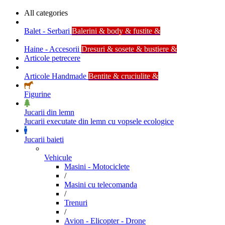
All categories
Balet - Serbari
Balerini & body & fustite &
Haine - Accesorii
Dresuri & sosete & bustiere &
Articole petrecere
Articole Handmade
Bentite & cruciulite &
Figurine
Jucarii din lemn
Jucarii executate din lemn cu vopsele ecologice
Jucarii baieti
Vehicule
Masini - Motociclete
/
Masini cu telecomanda
/
Trenuri
/
Avion - Elicopter - Drone