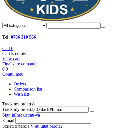
Tel:
0786 310 566
Cart
0
Cart is empty
View cart
Finalizare comanda
0
0
Contul meu
Orders
Comparison list
Wish list
Track my order(s)
Track my order(s)
Sign in
Inregistrati-va
E-mail
Scrieti o parola.
V-ati uitat parola?