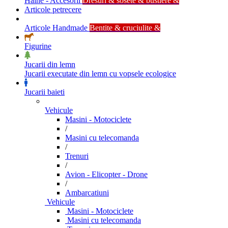
Haine - Accesorii
Dresuri & sosete & bustiere &
Articole petrecere
Articole Handmade
Bentite & cruciulite &
Figurine
Jucarii din lemn
Jucarii executate din lemn cu vopsele ecologice
Jucarii baieti
Vehicule
Masini - Motociclete
/
Masini cu telecomanda
/
Trenuri
/
Avion - Elicopter - Drone
/
Ambarcatiuni
Vehicule
Masini - Motociclete
Masini cu telecomanda