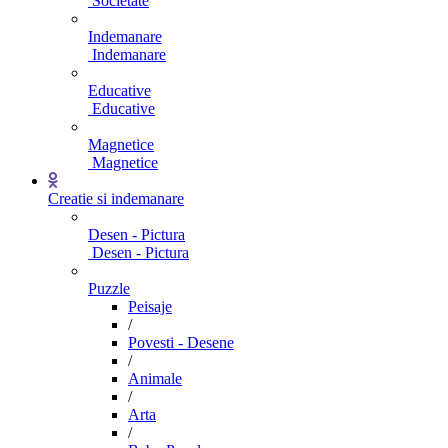
Societate
Indemanare
Indemanare
Educative
Educative
Magnetice
Magnetice
Creatie si indemanare
Desen - Pictura
Desen - Pictura
Puzzle
Peisaje
/
Povesti - Desene
/
Animale
/
Arta
/