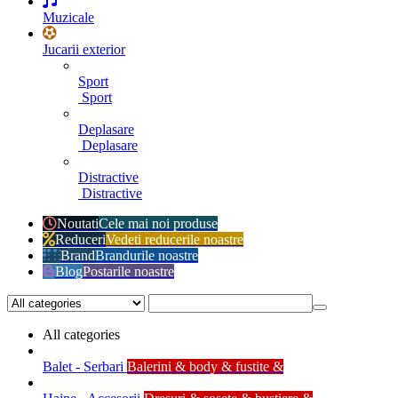
Muzicale
Jucarii exterior
Sport
Sport
Deplasare
Deplasare
Distractive
Distractive
Noutati
Cele mai noi produse
Reduceri
Vedeti reducerile noastre
Brand
Brandurile noastre
Blog
Postarile noastre
All categories
Balet - Serbari
Balerini & body & fustite &