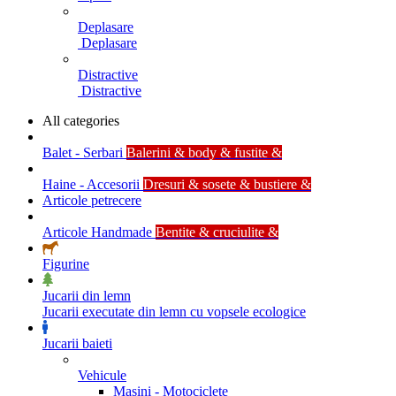
Deplasare
Deplasare
Distractive
Distractive
All categories
Balet - Serbari
Balerini & body & fustite &
Haine - Accesorii
Dresuri & sosete & bustiere &
Articole petrecere
Articole Handmade
Bentite & cruciulite &
Figurine
Jucarii din lemn
Jucarii executate din lemn cu vopsele ecologice
Jucarii baieti
Vehicule
Masini - Motociclete