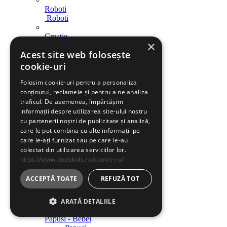
Roboti
Roboti
Creatie
×
Creatie
Acest site web folosește
Indemanare
cookie-uri
Indemanare
Folosim cookie-uri pentru a personaliza
Arme
conținutul, reclamele și pentru a ne analiza
Arme
traficul. De asemenea, împărtășim
informații despre utilizarea site-ului nostru
Parcari / Circuite
cu partenerii noștri de publicitate și analiză,
Parcari / Circuite
care le pot combina cu alte informații pe
care le-ați furnizat sau pe care le-au
Jucarii rol
colectat din utilizarea serviciilor lor.
Jucarii rol
https://www.dodekids.ro/cookie-ro/
Diverse
ACCEPTĂ TOATE
REFUZĂ TOT
Diverse
Jucarii fete
ARATĂ DETALIILE
Papusi - Bebei