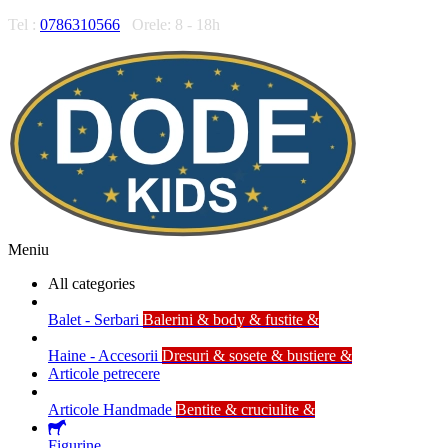
Tel :
0786310566
Orele: 8 - 18h
Meniu
All categories
Balet - Serbari
Balerini & body & fustite &
Haine - Accesorii
Dresuri & sosete & bustiere &
Articole petrecere
Articole Handmade
Bentite & cruciulite &
Figurine