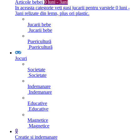
Articole bebei
0 luni - 3ani
In aceasta categorie veti gasi jucarii pentru varstele 0 luni -
3ani relizate din lemn, plus ori plastic.
Jucarii bebe
Jucarii bebe
Puericultură
Puericultură
Jocuri
Societate
Societate
Indemanare
Indemanare
Educative
Educative
Magnetice
Magnetice
Creatie si indemanare