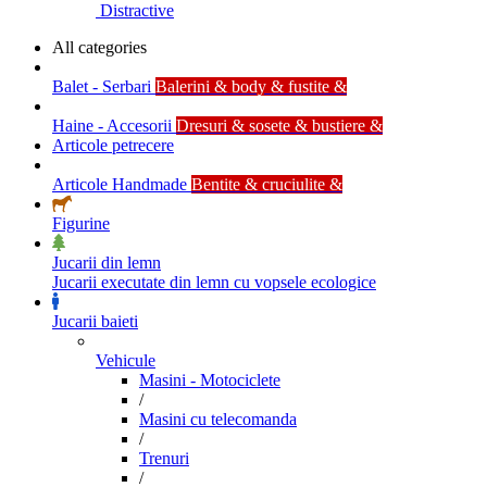
Distractive
All categories
Balet - Serbari
Balerini & body & fustite &
Haine - Accesorii
Dresuri & sosete & bustiere &
Articole petrecere
Articole Handmade
Bentite & cruciulite &
Figurine
Jucarii din lemn
Jucarii executate din lemn cu vopsele ecologice
Jucarii baieti
Vehicule
Masini - Motociclete
/
Masini cu telecomanda
/
Trenuri
/