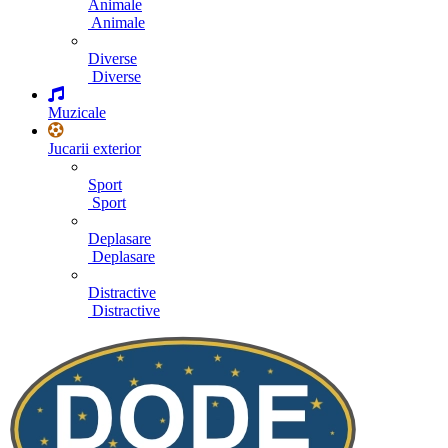
Animale
Animale
Diverse
Diverse
Muzicale
Jucarii exterior
Sport
Sport
Deplasare
Deplasare
Distractive
Distractive