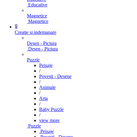
Educative
Magnetice
Magnetice
Creatie si indemanare
Desen - Pictura
Desen - Pictura
Puzzle
Peisaje
/
Povesti - Desene
/
Animale
/
Arta
/
Baby Puzzle
/
view more
Puzzle
Peisaje
Povesti - Desene