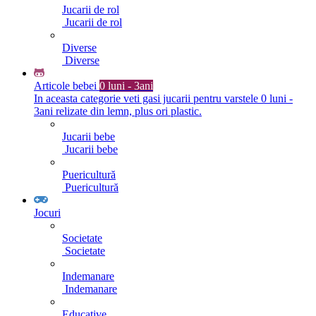
Jucarii de rol
Jucarii de rol
Diverse
Diverse
Articole bebei
0 luni - 3ani
In aceasta categorie veti gasi jucarii pentru varstele 0 luni -
3ani relizate din lemn, plus ori plastic.
Jucarii bebe
Jucarii bebe
Puericultură
Puericultură
Jocuri
Societate
Societate
Indemanare
Indemanare
Educative