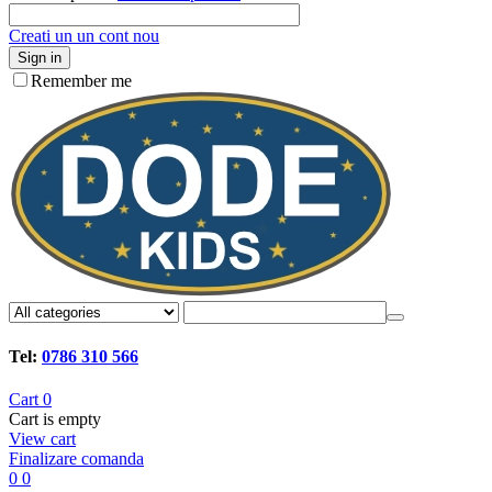
Creati un un cont nou
Sign in
Remember me
Tel:
0786 310 566
Cart
0
Cart is empty
View cart
Finalizare comanda
0
0