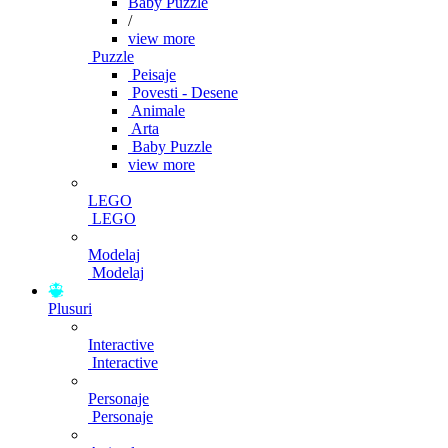
Baby Puzzle
/
view more
Puzzle
Peisaje
Povesti - Desene
Animale
Arta
Baby Puzzle
view more
LEGO
LEGO
Modelaj
Modelaj
Plusuri
Interactive
Interactive
Personaje
Personaje