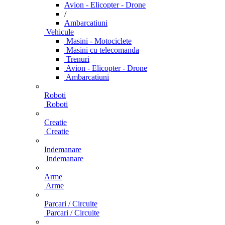
Avion - Elicopter - Drone
/
Ambarcatiuni
Vehicule
Masini - Motociclete
Masini cu telecomanda
Trenuri
Avion - Elicopter - Drone
Ambarcatiuni
Roboti
Roboti
Creatie
Creatie
Indemanare
Indemanare
Arme
Arme
Parcari / Circuite
Parcari / Circuite