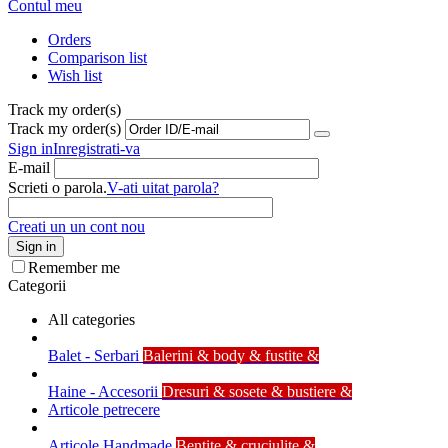
Contul meu
Orders
Comparison list
Wish list
Track my order(s)
Track my order(s)
Sign in
Inregistrati-va
E-mail
Scrieti o parola.
V-ati uitat parola?
Creati un un cont nou
Sign in
Remember me
Categorii
All categories
Balet - Serbari
Balerini & body & fustite &
Haine - Accesorii
Dresuri & sosete & bustiere &
Articole petrecere
Articole Handmade
Bentite & cruciulite &