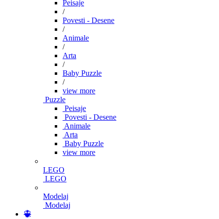
Peisaje
/
Povesti - Desene
/
Animale
/
Arta
/
Baby Puzzle
/
view more
Puzzle
Peisaje
Povesti - Desene
Animale
Arta
Baby Puzzle
view more
LEGO
LEGO
Modelaj
Modelaj