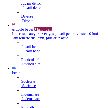
Jucarii de rol
Jucarii de rol
Diverse
Diverse
Articole bebei
0 luni - 3ani
In aceasta categorie veti gasi jucarii pentru varstele 0 luni -
3ani relizate din lemn, plus ori plastic.
Jucarii bebe
Jucarii bebe
Puericultură
Puericultură
Jocuri
Societate
Societate
Indemanare
Indemanare
Educative