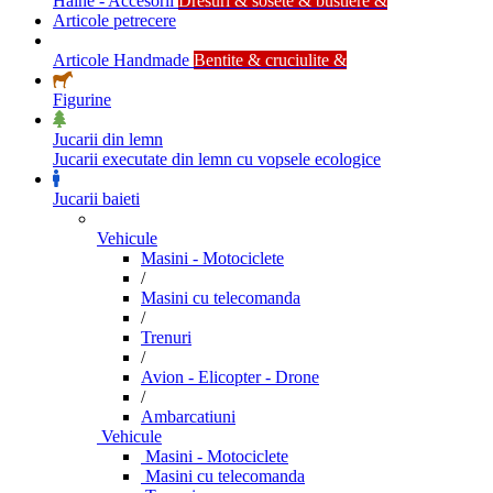
Haine - Accesorii
Dresuri & sosete & bustiere &
Articole petrecere
Articole Handmade
Bentite & cruciulite &
Figurine
Jucarii din lemn
Jucarii executate din lemn cu vopsele ecologice
Jucarii baieti
Vehicule
Masini - Motociclete
/
Masini cu telecomanda
/
Trenuri
/
Avion - Elicopter - Drone
/
Ambarcatiuni
Vehicule
Masini - Motociclete
Masini cu telecomanda