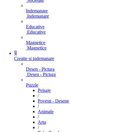
Societate
Indemanare
Indemanare
Educative
Educative
Magnetice
Magnetice
Creatie si indemanare
Desen - Pictura
Desen - Pictura
Puzzle
Peisaje
/
Povesti - Desene
/
Animale
/
Arta
/