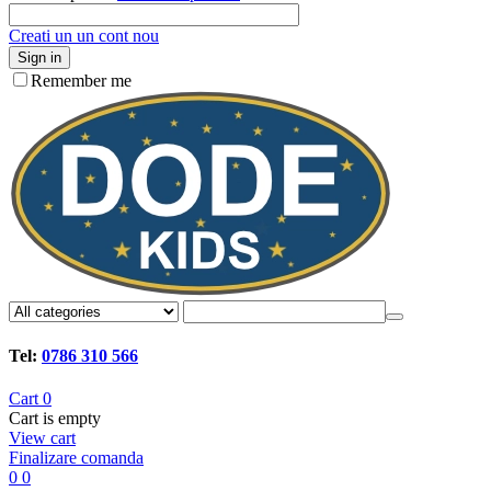
Creati un un cont nou
Sign in
Remember me
Tel:
0786 310 566
Cart
0
Cart is empty
View cart
Finalizare comanda
0
0