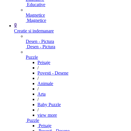
Educative
Magnetice
Magnetice
Creatie si indemanare
Desen - Pictura
Desen - Pictura
Puzzle
Peisaje
/
Povesti - Desene
/
Animale
/
Arta
/
Baby Puzzle
/
view more
Puzzle
Peisaje
Povesti - Desene