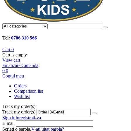
Tel:
0786 310 566
Cart
0
Cart is empty
View cart
Finalizare comanda
0
0
Contul meu
Orders
Comparison list
Wish list
Track my order(s)
Track my order(s)
Sign in
Inregistrati-va
E-mail
Scrieti o parola.
V-ati uitat parola?