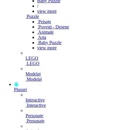
Baby Puzzle
/
view more
Puzzle
Peisaje
Povesti - Desene
Animale
Arta
Baby Puzzle
view more
LEGO
LEGO
Modelaj
Modelaj
Plusuri
Interactive
Interactive
Personaje
Personaje