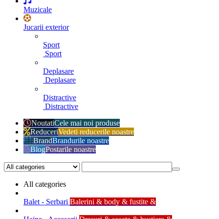
Muzicale
Jucarii exterior
Sport
Sport
Deplasare
Deplasare
Distractive
Distractive
Noutati
Cele mai noi produse
Reduceri
Vedeti reducerile noastre
Brand
Brandurile noastre
Blog
Postarile noastre
All categories
Balet - Serbari
Balerini & body & fustite &