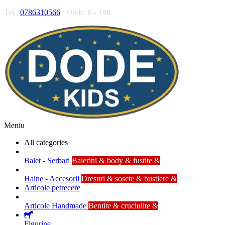
Tel :
0786310566
Orele: 8 - 18h
Meniu
All categories
Balet - Serbari
Balerini & body & fustite &
Haine - Accesorii
Dresuri & sosete & bustiere &
Articole petrecere
Articole Handmade
Bentite & cruciulite &
Figurine