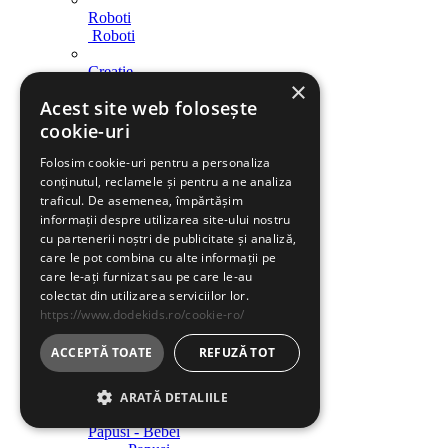
Roboti
Roboti
Creatie
×
Creatie
Acest site web folosește
Indemanare
cookie-uri
Indemanare
Folosim cookie-uri pentru a personaliza
Arme
conținutul, reclamele și pentru a ne analiza
Arme
traficul. De asemenea, împărtășim
informații despre utilizarea site-ului nostru
Parcari / Circuite
cu partenerii noștri de publicitate și analiză,
Parcari / Circuite
care le pot combina cu alte informații pe
care le-ați furnizat sau pe care le-au
Jucarii rol
colectat din utilizarea serviciilor lor.
Jucarii rol
https://www.dodekids.ro/cookie-ro/
Diverse
ACCEPTĂ TOATE
REFUZĂ TOT
Diverse
Jucarii fete
ARATĂ DETALIILE
Papusi - Bebei