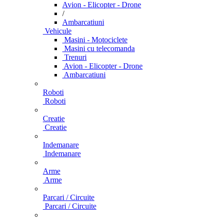
Avion - Elicopter - Drone
/
Ambarcatiuni
Vehicule
Masini - Motociclete
Masini cu telecomanda
Trenuri
Avion - Elicopter - Drone
Ambarcatiuni
Roboti
Roboti
Creatie
Creatie
Indemanare
Indemanare
Arme
Arme
Parcari / Circuite
Parcari / Circuite