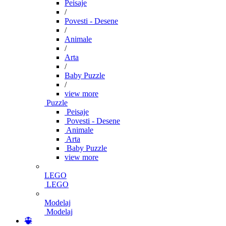
Peisaje
/
Povesti - Desene
/
Animale
/
Arta
/
Baby Puzzle
/
view more
Puzzle
Peisaje
Povesti - Desene
Animale
Arta
Baby Puzzle
view more
LEGO
LEGO
Modelaj
Modelaj