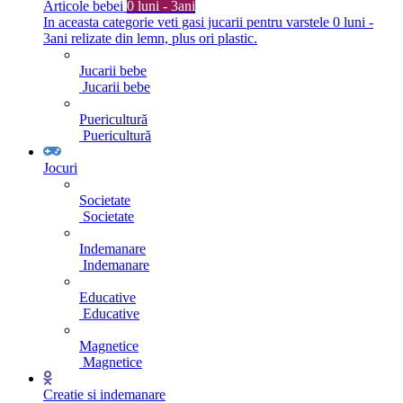
Articole bebei
0 luni - 3ani
In aceasta categorie veti gasi jucarii pentru varstele 0 luni -
3ani relizate din lemn, plus ori plastic.
Jucarii bebe
Jucarii bebe
Puericultură
Puericultură
Jocuri
Societate
Societate
Indemanare
Indemanare
Educative
Educative
Magnetice
Magnetice
Creatie si indemanare