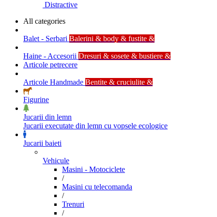
Distractive
All categories
Balet - Serbari
Balerini & body & fustite &
Haine - Accesorii
Dresuri & sosete & bustiere &
Articole petrecere
Articole Handmade
Bentite & cruciulite &
Figurine
Jucarii din lemn
Jucarii executate din lemn cu vopsele ecologice
Jucarii baieti
Vehicule
Masini - Motociclete
/
Masini cu telecomanda
/
Trenuri
/