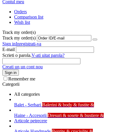
Contul meu
Orders
Comparison list
Wish list
Track my order(s)
Track my order(s)
Sign in
Inregistrati-va
E-mail
Scrieti o parola.
V-ati uitat parola?
Creati un un cont nou
Sign in
Remember me
Categorii
All categories
Balet - Serbari
Balerini & body & fustite &
Haine - Accesorii
Dresuri & sosete & bustiere &
Articole petrecere
Articole Handmade
Bentite & cruciulite &