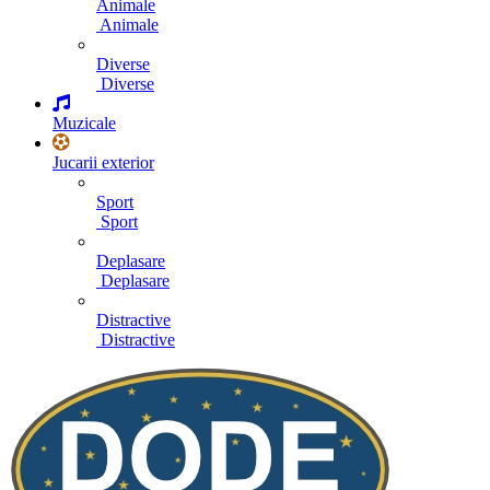
Animale
Animale
Diverse
Diverse
Muzicale
Jucarii exterior
Sport
Sport
Deplasare
Deplasare
Distractive
Distractive