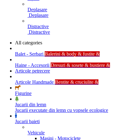
Deplasare
Deplasare
Distractive
Distractive
All categories
Balet - Serbari
Balerini & body & fustite &
Haine - Accesorii
Dresuri & sosete & bustiere &
Articole petrecere
Articole Handmade
Bentite & cruciulite &
Figurine
Jucarii din lemn
Jucarii executate din lemn cu vopsele ecologice
Jucarii baieti
Vehicule
Masini - Motociclete