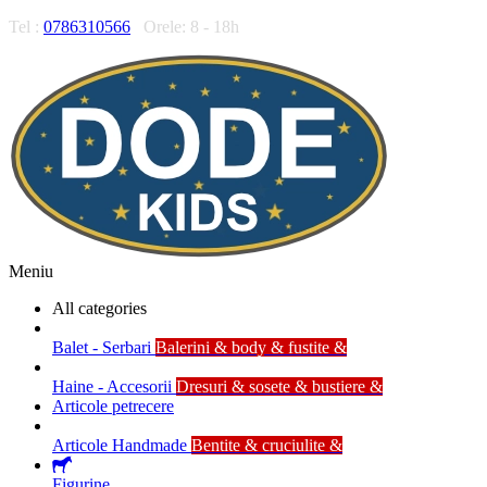
Tel :
0786310566
Orele: 8 - 18h
Meniu
All categories
Balet - Serbari
Balerini & body & fustite &
Haine - Accesorii
Dresuri & sosete & bustiere &
Articole petrecere
Articole Handmade
Bentite & cruciulite &
Figurine