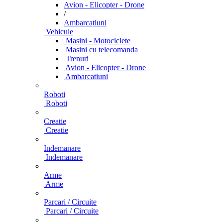
Avion - Elicopter - Drone
/
Ambarcatiuni
Vehicule
Masini - Motociclete
Masini cu telecomanda
Trenuri
Avion - Elicopter - Drone
Ambarcatiuni
Roboti
Roboti
Creatie
Creatie
Indemanare
Indemanare
Arme
Arme
Parcari / Circuite
Parcari / Circuite