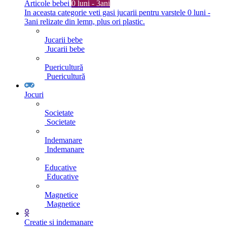
Articole bebei
0 luni - 3ani
In aceasta categorie veti gasi jucarii pentru varstele 0 luni -
3ani relizate din lemn, plus ori plastic.
Jucarii bebe
Jucarii bebe
Puericultură
Puericultură
Jocuri
Societate
Societate
Indemanare
Indemanare
Educative
Educative
Magnetice
Magnetice
Creatie si indemanare