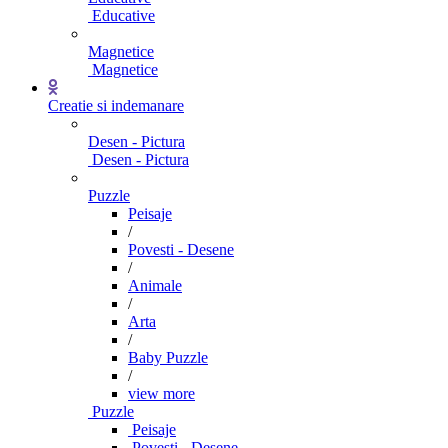
Educative
Magnetice
Magnetice
Creatie si indemanare
Desen - Pictura
Desen - Pictura
Puzzle
Peisaje
/
Povesti - Desene
/
Animale
/
Arta
/
Baby Puzzle
/
view more
Puzzle
Peisaje
Povesti - Desene