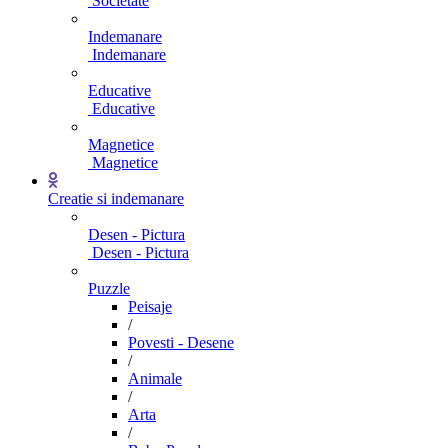
Societate
Indemanare
Indemanare
Educative
Educative
Magnetice
Magnetice
Creatie si indemanare
Desen - Pictura
Desen - Pictura
Puzzle
Peisaje
/
Povesti - Desene
/
Animale
/
Arta
/