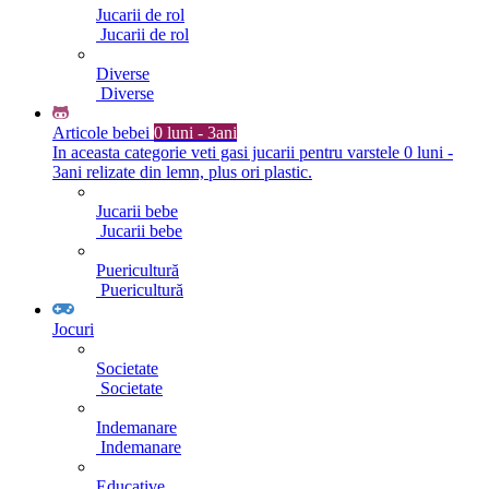
Jucarii de rol
Jucarii de rol
Diverse
Diverse
Articole bebei
0 luni - 3ani
In aceasta categorie veti gasi jucarii pentru varstele 0 luni -
3ani relizate din lemn, plus ori plastic.
Jucarii bebe
Jucarii bebe
Puericultură
Puericultură
Jocuri
Societate
Societate
Indemanare
Indemanare
Educative