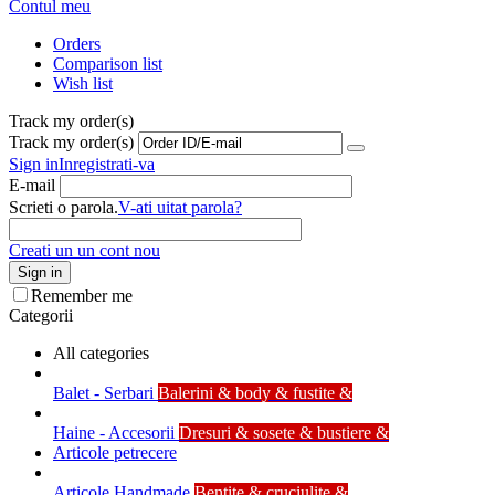
Contul meu
Orders
Comparison list
Wish list
Track my order(s)
Track my order(s)
Sign in
Inregistrati-va
E-mail
Scrieti o parola.
V-ati uitat parola?
Creati un un cont nou
Sign in
Remember me
Categorii
All categories
Balet - Serbari
Balerini & body & fustite &
Haine - Accesorii
Dresuri & sosete & bustiere &
Articole petrecere
Articole Handmade
Bentite & cruciulite &