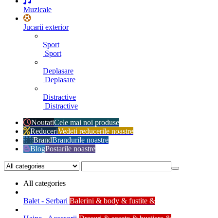
Muzicale
Jucarii exterior
Sport
Sport
Deplasare
Deplasare
Distractive
Distractive
Noutati
Cele mai noi produse
Reduceri
Vedeti reducerile noastre
Brand
Brandurile noastre
Blog
Postarile noastre
All categories
Balet - Serbari
Balerini & body & fustite &