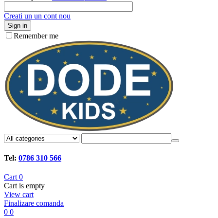
Creati un un cont nou
Sign in
Remember me
Tel:
0786 310 566
Cart
0
Cart is empty
View cart
Finalizare comanda
0
0