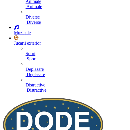
Animale
Animale
Diverse
Diverse
Muzicale
Jucarii exterior
Sport
Sport
Deplasare
Deplasare
Distractive
Distractive