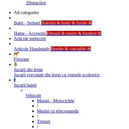
Distractive
All categories
Balet - Serbari
Balerini & body & fustite &
Haine - Accesorii
Dresuri & sosete & bustiere &
Articole petrecere
Articole Handmade
Bentite & cruciulite &
Figurine
Jucarii din lemn
Jucarii executate din lemn cu vopsele ecologice
Jucarii baieti
Vehicule
Masini - Motociclete
/
Masini cu telecomanda
/
Trenuri
/