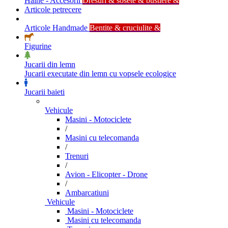
Haine - Accesorii
Dresuri & sosete & bustiere &
Articole petrecere
Articole Handmade
Bentite & cruciulite &
Figurine
Jucarii din lemn
Jucarii executate din lemn cu vopsele ecologice
Jucarii baieti
Vehicule
Masini - Motociclete
/
Masini cu telecomanda
/
Trenuri
/
Avion - Elicopter - Drone
/
Ambarcatiuni
Vehicule
Masini - Motociclete
Masini cu telecomanda