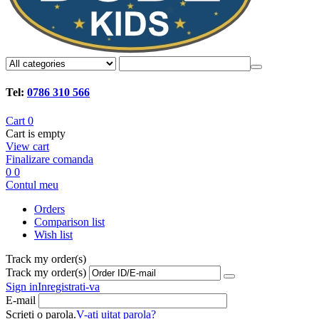
Tel:
0786 310 566
Cart
0
Cart is empty
View cart
Finalizare comanda
0
0
Contul meu
Orders
Comparison list
Wish list
Track my order(s)
Track my order(s)
Sign in
Inregistrati-va
E-mail
Scrieti o parola.
V-ati uitat parola?