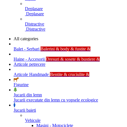
Deplasare
Deplasare
Distractive
Distractive
All categories
Balet - Serbari
Balerini & body & fustite &
Haine - Accesorii
Dresuri & sosete & bustiere &
Articole petrecere
Articole Handmade
Bentite & cruciulite &
Figurine
Jucarii din lemn
Jucarii executate din lemn cu vopsele ecologice
Jucarii baieti
Vehicule
Masini - Motociclete