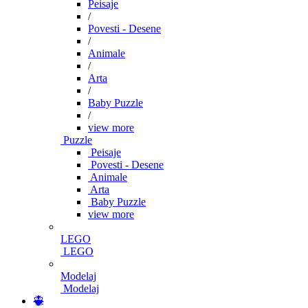
Peisaje
/
Povesti - Desene
/
Animale
/
Arta
/
Baby Puzzle
/
view more
Puzzle
Peisaje
Povesti - Desene
Animale
Arta
Baby Puzzle
view more
LEGO
LEGO
Modelaj
Modelaj