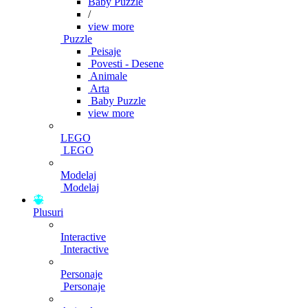
Baby Puzzle
/
view more
Puzzle
Peisaje
Povesti - Desene
Animale
Arta
Baby Puzzle
view more
LEGO
LEGO
Modelaj
Modelaj
Plusuri
Interactive
Interactive
Personaje
Personaje