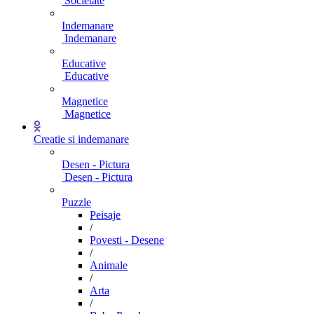
Societate
Indemanare
Indemanare
Educative
Educative
Magnetice
Magnetice
Creatie si indemanare
Desen - Pictura
Desen - Pictura
Puzzle
Peisaje
/
Povesti - Desene
/
Animale
/
Arta
/