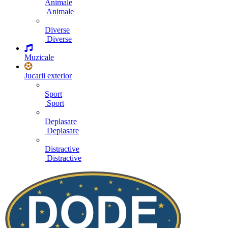
Animale
Animale
Diverse
Diverse
Muzicale
Jucarii exterior
Sport
Sport
Deplasare
Deplasare
Distractive
Distractive