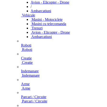
Avion - Elicopter - Drone
/
Ambarcatiuni
Vehicule
Masini - Motociclete
Masini cu telecomanda
Trenuri
Avion - Elicopter - Drone
Ambarcatiuni
Roboti
Roboti
Creatie
Creatie
Indemanare
Indemanare
Arme
Arme
Parcari / Circuite
Parcari / Circuite