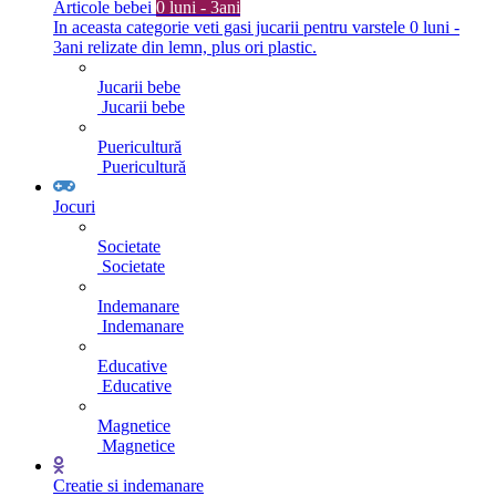
Articole bebei
0 luni - 3ani
In aceasta categorie veti gasi jucarii pentru varstele 0 luni -
3ani relizate din lemn, plus ori plastic.
Jucarii bebe
Jucarii bebe
Puericultură
Puericultură
Jocuri
Societate
Societate
Indemanare
Indemanare
Educative
Educative
Magnetice
Magnetice
Creatie si indemanare