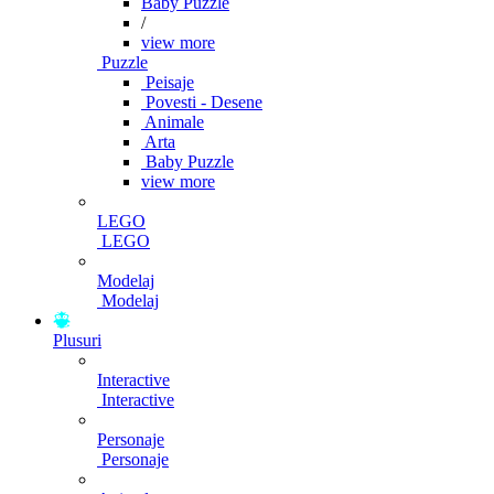
Baby Puzzle
/
view more
Puzzle
Peisaje
Povesti - Desene
Animale
Arta
Baby Puzzle
view more
LEGO
LEGO
Modelaj
Modelaj
Plusuri
Interactive
Interactive
Personaje
Personaje