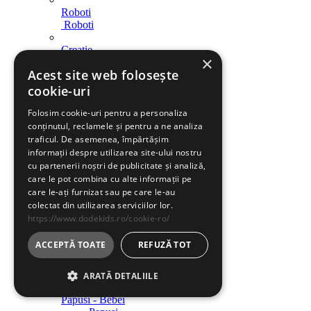
Roboti
Roboti
Creatie
×
Creatie
Acest site web folosește
Indemanare
cookie-uri
Indemanare
Folosim cookie-uri pentru a personaliza
Arme
conținutul, reclamele și pentru a ne analiza
Arme
traficul. De asemenea, împărtășim
informații despre utilizarea site-ului nostru
Parcari / Circuite
cu partenerii noștri de publicitate și analiză,
Parcari / Circuite
care le pot combina cu alte informații pe
care le-ați furnizat sau pe care le-au
Jucarii rol
colectat din utilizarea serviciilor lor.
Jucarii rol
https://www.dodekids.ro/cookie-ro/
Diverse
ACCEPTĂ TOATE
REFUZĂ TOT
Diverse
Jucarii fete
ARATĂ DETALIILE
Papusi - Bebei