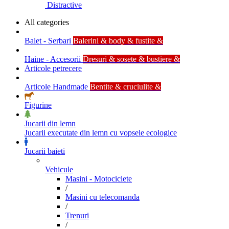
Distractive
All categories
Balet - Serbari
Balerini & body & fustite &
Haine - Accesorii
Dresuri & sosete & bustiere &
Articole petrecere
Articole Handmade
Bentite & cruciulite &
Figurine
Jucarii din lemn
Jucarii executate din lemn cu vopsele ecologice
Jucarii baieti
Vehicule
Masini - Motociclete
/
Masini cu telecomanda
/
Trenuri
/