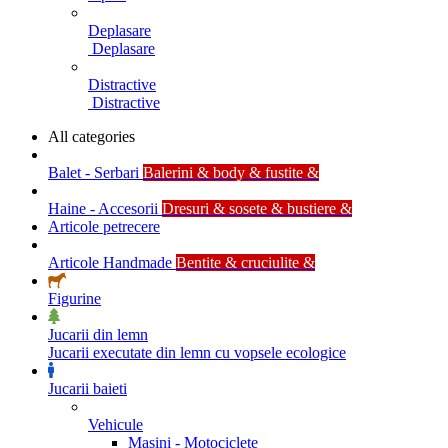
Deplasare
Deplasare
Distractive
Distractive
All categories
Balet - Serbari
Balerini & body & fustite &
Haine - Accesorii
Dresuri & sosete & bustiere &
Articole petrecere
Articole Handmade
Bentite & cruciulite &
Figurine
Jucarii din lemn
Jucarii executate din lemn cu vopsele ecologice
Jucarii baieti
Vehicule
Masini - Motociclete