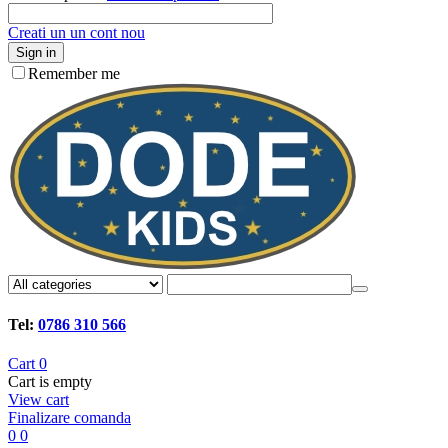
Creati un un cont nou
Sign in
Remember me
Tel:
0786 310 566
Cart
0
Cart is empty
View cart
Finalizare comanda
0
0