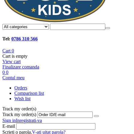
Tel:
0786 310 566
Cart
0
Cart is empty
View cart
Finalizare comanda
0
0
Contul meu
Orders
Comparison list
Wish list
Track my order(s)
Track my order(s)
Sign in
Inregistrati-va
E-mail
Scrieti o parola.
V-ati uitat parola?