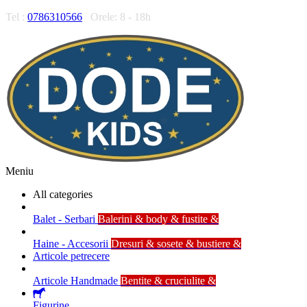
Tel :
0786310566
Orele: 8 - 18h
Meniu
All categories
Balet - Serbari
Balerini & body & fustite &
Haine - Accesorii
Dresuri & sosete & bustiere &
Articole petrecere
Articole Handmade
Bentite & cruciulite &
Figurine