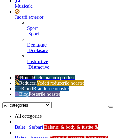
Muzicale
Jucarii exterior
Sport
Sport
Deplasare
Deplasare
Distractive
Distractive
Noutati
Cele mai noi produse
Reduceri
Vedeti reducerile noastre
Brand
Brandurile noastre
Blog
Postarile noastre
All categories
Balet - Serbari
Balerini & body & fustite &