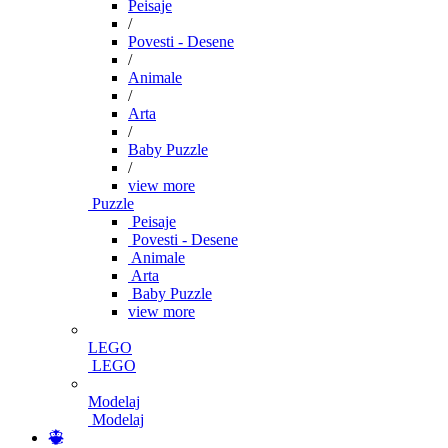
Peisaje
/
Povesti - Desene
/
Animale
/
Arta
/
Baby Puzzle
/
view more
Puzzle
Peisaje
Povesti - Desene
Animale
Arta
Baby Puzzle
view more
LEGO
LEGO
Modelaj
Modelaj