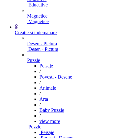
Educative
Magnetice
Magnetice
Creatie si indemanare
Desen - Pictura
Desen - Pictura
Puzzle
Peisaje
/
Povesti - Desene
/
Animale
/
Arta
/
Baby Puzzle
/
view more
Puzzle
Peisaje
Povesti - Desene