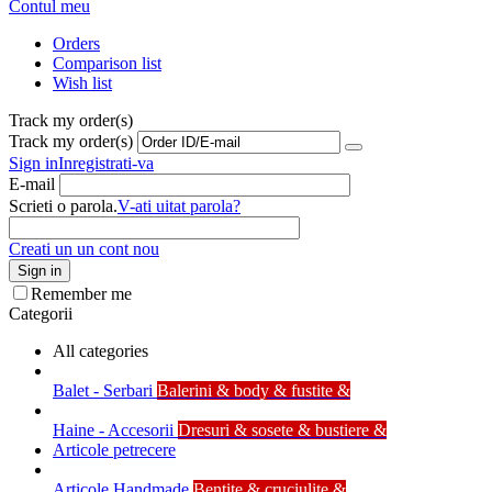
Contul meu
Orders
Comparison list
Wish list
Track my order(s)
Track my order(s)
Sign in
Inregistrati-va
E-mail
Scrieti o parola.
V-ati uitat parola?
Creati un un cont nou
Sign in
Remember me
Categorii
All categories
Balet - Serbari
Balerini & body & fustite &
Haine - Accesorii
Dresuri & sosete & bustiere &
Articole petrecere
Articole Handmade
Bentite & cruciulite &