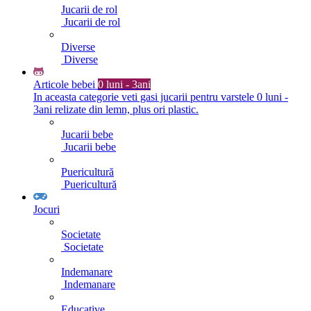
Jucarii de rol
Jucarii de rol
Diverse
Diverse
Articole bebei
0 luni - 3ani
In aceasta categorie veti gasi jucarii pentru varstele 0 luni -
3ani relizate din lemn, plus ori plastic.
Jucarii bebe
Jucarii bebe
Puericultură
Puericultură
Jocuri
Societate
Societate
Indemanare
Indemanare
Educative