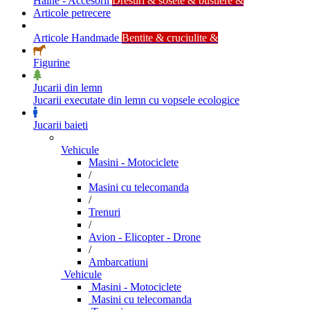
Haine - Accesorii
Dresuri & sosete & bustiere &
Articole petrecere
Articole Handmade
Bentite & cruciulite &
Figurine
Jucarii din lemn
Jucarii executate din lemn cu vopsele ecologice
Jucarii baieti
Vehicule
Masini - Motociclete
/
Masini cu telecomanda
/
Trenuri
/
Avion - Elicopter - Drone
/
Ambarcatiuni
Vehicule
Masini - Motociclete
Masini cu telecomanda