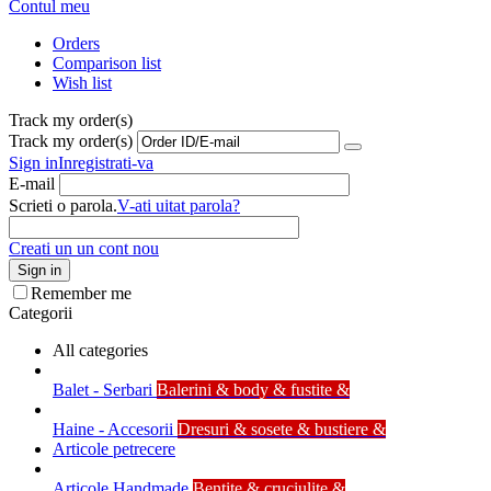
Contul meu
Orders
Comparison list
Wish list
Track my order(s)
Track my order(s)
Sign in
Inregistrati-va
E-mail
Scrieti o parola.
V-ati uitat parola?
Creati un un cont nou
Sign in
Remember me
Categorii
All categories
Balet - Serbari
Balerini & body & fustite &
Haine - Accesorii
Dresuri & sosete & bustiere &
Articole petrecere
Articole Handmade
Bentite & cruciulite &