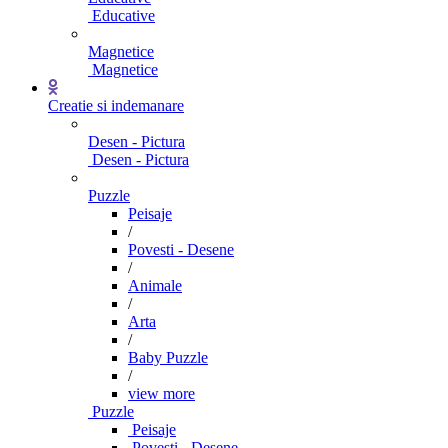
Educative
Magnetice
Magnetice
Creatie si indemanare
Desen - Pictura
Desen - Pictura
Puzzle
Peisaje
/
Povesti - Desene
/
Animale
/
Arta
/
Baby Puzzle
/
view more
Puzzle
Peisaje
Povesti - Desene