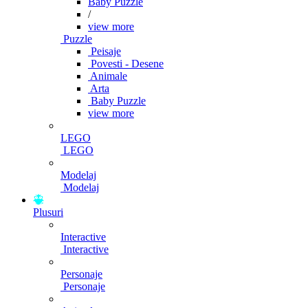
Baby Puzzle
/
view more
Puzzle
Peisaje
Povesti - Desene
Animale
Arta
Baby Puzzle
view more
LEGO
LEGO
Modelaj
Modelaj
Plusuri
Interactive
Interactive
Personaje
Personaje