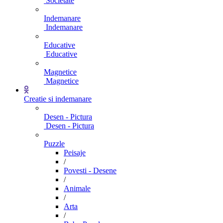
Societate
Indemanare
Indemanare
Educative
Educative
Magnetice
Magnetice
Creatie si indemanare
Desen - Pictura
Desen - Pictura
Puzzle
Peisaje
/
Povesti - Desene
/
Animale
/
Arta
/