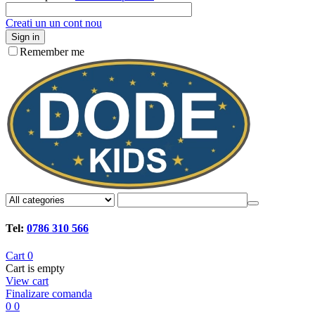
Creati un un cont nou
Sign in
Remember me
Tel:
0786 310 566
Cart
0
Cart is empty
View cart
Finalizare comanda
0
0