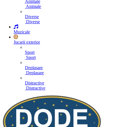
Animale
Animale
Diverse
Diverse
Muzicale
Jucarii exterior
Sport
Sport
Deplasare
Deplasare
Distractive
Distractive