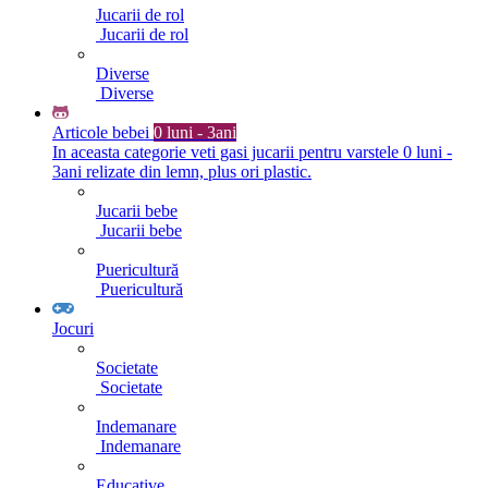
Jucarii de rol
Jucarii de rol
Diverse
Diverse
Articole bebei
0 luni - 3ani
In aceasta categorie veti gasi jucarii pentru varstele 0 luni -
3ani relizate din lemn, plus ori plastic.
Jucarii bebe
Jucarii bebe
Puericultură
Puericultură
Jocuri
Societate
Societate
Indemanare
Indemanare
Educative