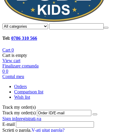
Tel:
0786 310 566
Cart
0
Cart is empty
View cart
Finalizare comanda
0
0
Contul meu
Orders
Comparison list
Wish list
Track my order(s)
Track my order(s)
Sign in
Inregistrati-va
E-mail
Scrieti o parola.
V-ati uitat parola?