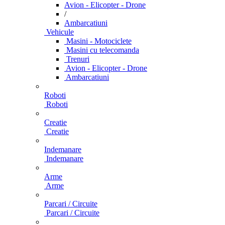
Avion - Elicopter - Drone
/
Ambarcatiuni
Vehicule
Masini - Motociclete
Masini cu telecomanda
Trenuri
Avion - Elicopter - Drone
Ambarcatiuni
Roboti
Roboti
Creatie
Creatie
Indemanare
Indemanare
Arme
Arme
Parcari / Circuite
Parcari / Circuite