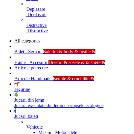
Deplasare
Deplasare
Distractive
Distractive
All categories
Balet - Serbari
Balerini & body & fustite &
Haine - Accesorii
Dresuri & sosete & bustiere &
Articole petrecere
Articole Handmade
Bentite & cruciulite &
Figurine
Jucarii din lemn
Jucarii executate din lemn cu vopsele ecologice
Jucarii baieti
Vehicule
Masini - Motociclete