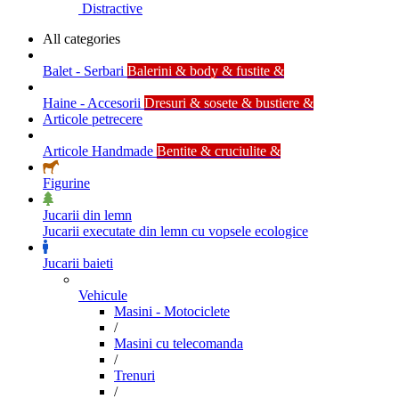
Distractive
All categories
Balet - Serbari
Balerini & body & fustite &
Haine - Accesorii
Dresuri & sosete & bustiere &
Articole petrecere
Articole Handmade
Bentite & cruciulite &
Figurine
Jucarii din lemn
Jucarii executate din lemn cu vopsele ecologice
Jucarii baieti
Vehicule
Masini - Motociclete
/
Masini cu telecomanda
/
Trenuri
/