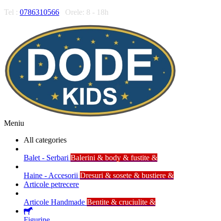
Tel :
0786310566
Orele: 8 - 18h
Meniu
All categories
Balet - Serbari
Balerini & body & fustite &
Haine - Accesorii
Dresuri & sosete & bustiere &
Articole petrecere
Articole Handmade
Bentite & cruciulite &
Figurine