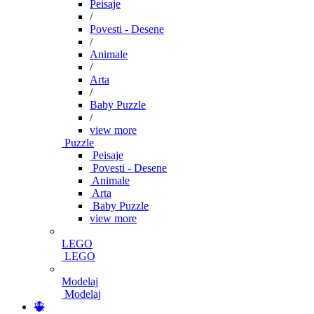
Peisaje
/
Povesti - Desene
/
Animale
/
Arta
/
Baby Puzzle
/
view more
Puzzle
Peisaje
Povesti - Desene
Animale
Arta
Baby Puzzle
view more
LEGO
LEGO
Modelaj
Modelaj