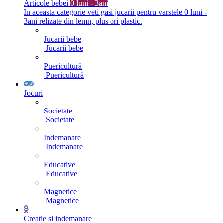
Articole bebei
0 luni - 3ani
In aceasta categorie veti gasi jucarii pentru varstele 0 luni -
3ani relizate din lemn, plus ori plastic.
Jucarii bebe
Jucarii bebe
Puericultură
Puericultură
Jocuri
Societate
Societate
Indemanare
Indemanare
Educative
Educative
Magnetice
Magnetice
Creatie si indemanare