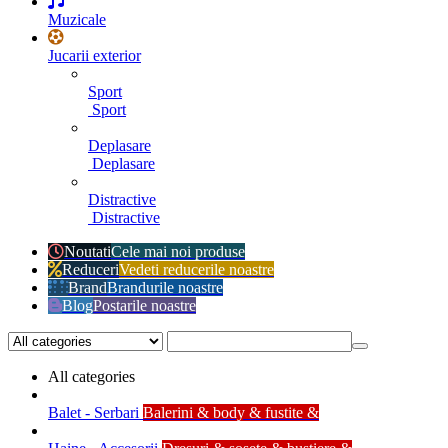
Muzicale
Jucarii exterior
Sport
Sport
Deplasare
Deplasare
Distractive
Distractive
Noutati
Cele mai noi produse
Reduceri
Vedeti reducerile noastre
Brand
Brandurile noastre
Blog
Postarile noastre
All categories
Balet - Serbari
Balerini & body & fustite &