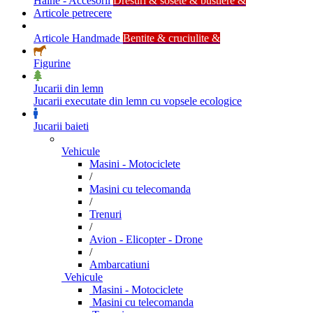
Haine - Accesorii
Dresuri & sosete & bustiere &
Articole petrecere
Articole Handmade
Bentite & cruciulite &
Figurine
Jucarii din lemn
Jucarii executate din lemn cu vopsele ecologice
Jucarii baieti
Vehicule
Masini - Motociclete
/
Masini cu telecomanda
/
Trenuri
/
Avion - Elicopter - Drone
/
Ambarcatiuni
Vehicule
Masini - Motociclete
Masini cu telecomanda