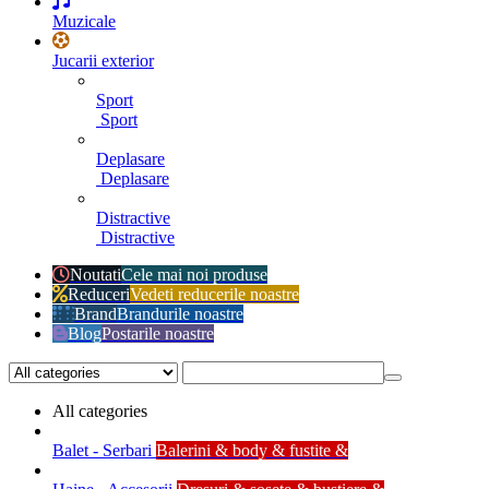
Muzicale
Jucarii exterior
Sport
Sport
Deplasare
Deplasare
Distractive
Distractive
Noutati
Cele mai noi produse
Reduceri
Vedeti reducerile noastre
Brand
Brandurile noastre
Blog
Postarile noastre
All categories
Balet - Serbari
Balerini & body & fustite &