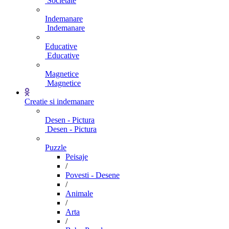
Societate
Indemanare
Indemanare
Educative
Educative
Magnetice
Magnetice
Creatie si indemanare
Desen - Pictura
Desen - Pictura
Puzzle
Peisaje
/
Povesti - Desene
/
Animale
/
Arta
/