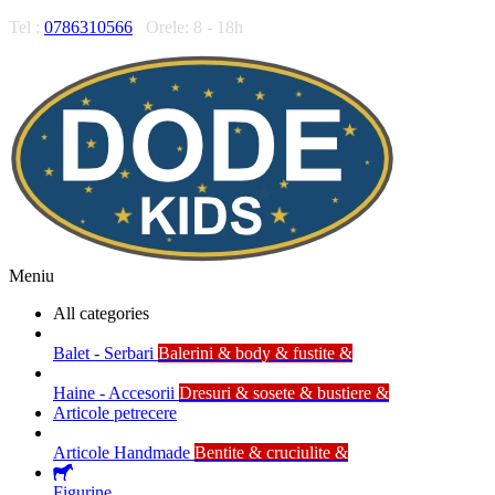
Tel :
0786310566
Orele: 8 - 18h
Meniu
All categories
Balet - Serbari
Balerini & body & fustite &
Haine - Accesorii
Dresuri & sosete & bustiere &
Articole petrecere
Articole Handmade
Bentite & cruciulite &
Figurine