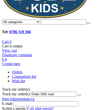
Tel:
0786 310 566
Cart
0
Cart is empty
View cart
Finalizare comanda
0
0
Contul meu
Orders
Comparison list
Wish list
Track my order(s)
Track my order(s)
Sign in
Inregistrati-va
E-mail
Scrieti o parola.
V-ati uitat parola?