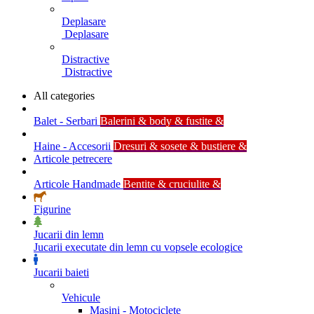
Deplasare
Deplasare
Distractive
Distractive
All categories
Balet - Serbari
Balerini & body & fustite &
Haine - Accesorii
Dresuri & sosete & bustiere &
Articole petrecere
Articole Handmade
Bentite & cruciulite &
Figurine
Jucarii din lemn
Jucarii executate din lemn cu vopsele ecologice
Jucarii baieti
Vehicule
Masini - Motociclete