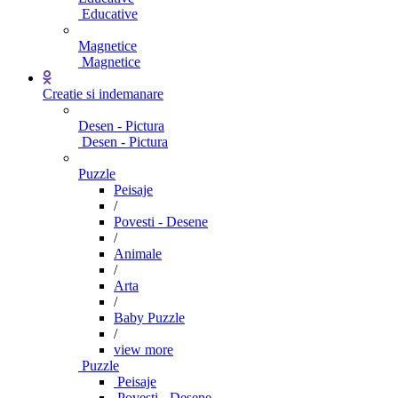
Educative
Magnetice
Magnetice
Creatie si indemanare
Desen - Pictura
Desen - Pictura
Puzzle
Peisaje
/
Povesti - Desene
/
Animale
/
Arta
/
Baby Puzzle
/
view more
Puzzle
Peisaje
Povesti - Desene