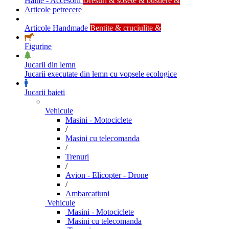
Haine - Accesorii
Dresuri & sosete & bustiere &
Articole petrecere
Articole Handmade
Bentite & cruciulite &
Figurine
Jucarii din lemn
Jucarii executate din lemn cu vopsele ecologice
Jucarii baieti
Vehicule
Masini - Motociclete
/
Masini cu telecomanda
/
Trenuri
/
Avion - Elicopter - Drone
/
Ambarcatiuni
Vehicule
Masini - Motociclete
Masini cu telecomanda