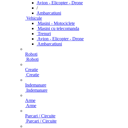
Avion - Elicopter - Drone
/
Ambarcatiuni
Vehicule
Masini - Motociclete
Masini cu telecomanda
Trenuri
Avion - Elicopter - Drone
Ambarcatiuni
Roboti
Roboti
Creatie
Creatie
Indemanare
Indemanare
Arme
Arme
Parcari / Circuite
Parcari / Circuite