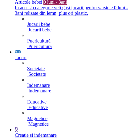
Articole bebei
0 luni - 3ani
In aceasta categorie veti gasi jucarii pentru varstele 0 luni -
3ani relizate din lemn, plus ori plastic.
Jucarii bebe
Jucarii bebe
Puericultură
Puericultură
Jocuri
Societate
Societate
Indemanare
Indemanare
Educative
Educative
Magnetice
Magnetice
Creatie si indemanare