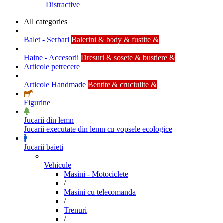
Distractive
All categories
Balet - Serbari
Balerini & body & fustite &
Haine - Accesorii
Dresuri & sosete & bustiere &
Articole petrecere
Articole Handmade
Bentite & cruciulite &
Figurine
Jucarii din lemn
Jucarii executate din lemn cu vopsele ecologice
Jucarii baieti
Vehicule
Masini - Motociclete
/
Masini cu telecomanda
/
Trenuri
/