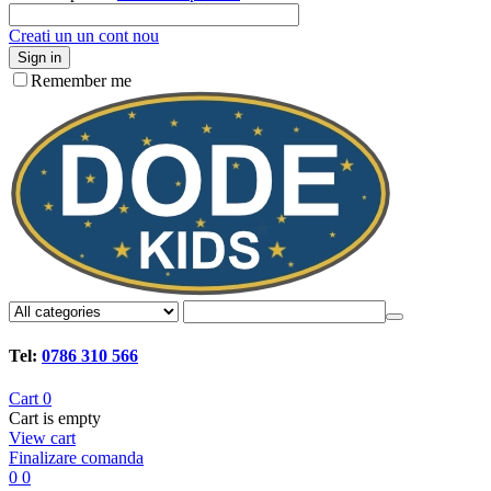
Creati un un cont nou
Sign in
Remember me
Tel:
0786 310 566
Cart
0
Cart is empty
View cart
Finalizare comanda
0
0