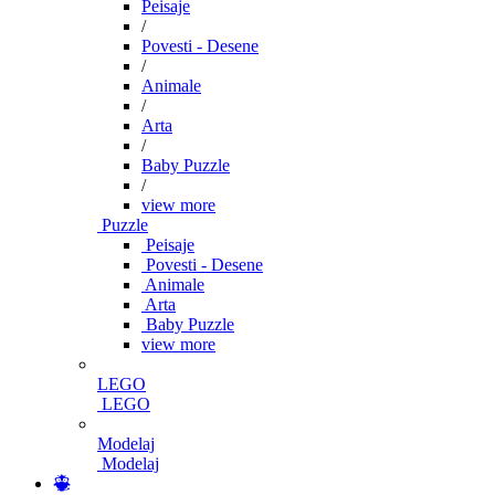
Peisaje
/
Povesti - Desene
/
Animale
/
Arta
/
Baby Puzzle
/
view more
Puzzle
Peisaje
Povesti - Desene
Animale
Arta
Baby Puzzle
view more
LEGO
LEGO
Modelaj
Modelaj