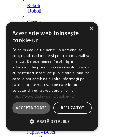
Roboti
Roboti
Creatie
×
Creatie
Acest site web folosește
Indemanare
cookie-uri
Indemanare
Folosim cookie-uri pentru a personaliza
Arme
conținutul, reclamele și pentru a ne analiza
Arme
traficul. De asemenea, împărtășim
informații despre utilizarea site-ului nostru
Parcari / Circuite
cu partenerii noștri de publicitate și analiză,
Parcari / Circuite
care le pot combina cu alte informații pe
care le-ați furnizat sau pe care le-au
Jucarii rol
colectat din utilizarea serviciilor lor.
Jucarii rol
https://www.dodekids.ro/cookie-ro/
Diverse
ACCEPTĂ TOATE
REFUZĂ TOT
Diverse
Jucarii fete
ARATĂ DETALIILE
Papusi - Bebei