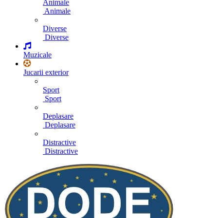
Animale
Animale
Diverse
Diverse
Muzicale
Jucarii exterior
Sport
Sport
Deplasare
Deplasare
Distractive
Distractive