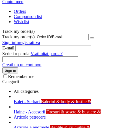
Contul meu
Orders
Comparison list
Wish list
Track my order(s)
Track my order(s)
Sign in
Inregistrati-va
E-mail
Scrieti o parola.
V-ati uitat parola?
Creati un un cont nou
Sign in
Remember me
Categorii
All categories
Balet - Serbari
Balerini & body & fustite &
Haine - Accesorii
Dresuri & sosete & bustiere &
Articole petrecere
Articole Handmade
Bentite & cruciulite &