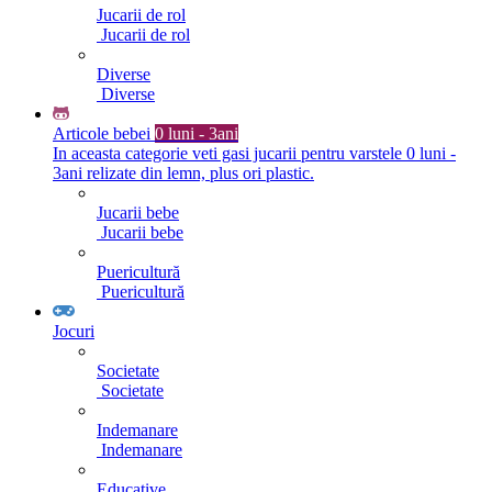
Jucarii de rol
Jucarii de rol
Diverse
Diverse
Articole bebei
0 luni - 3ani
In aceasta categorie veti gasi jucarii pentru varstele 0 luni -
3ani relizate din lemn, plus ori plastic.
Jucarii bebe
Jucarii bebe
Puericultură
Puericultură
Jocuri
Societate
Societate
Indemanare
Indemanare
Educative