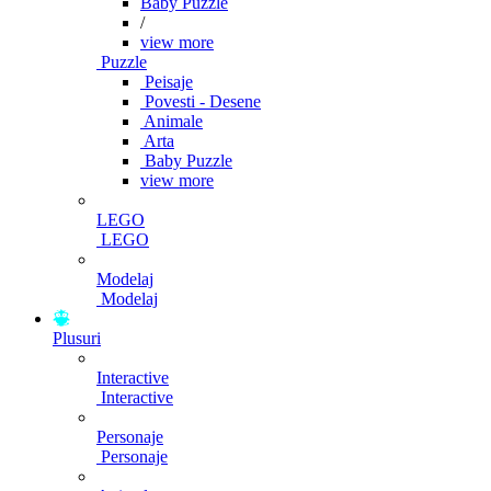
Baby Puzzle
/
view more
Puzzle
Peisaje
Povesti - Desene
Animale
Arta
Baby Puzzle
view more
LEGO
LEGO
Modelaj
Modelaj
Plusuri
Interactive
Interactive
Personaje
Personaje