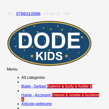
Tel :
0786310566
Orele: 8 - 18h
Meniu
All categories
Balet - Serbari
Balerini & body & fustite &
Haine - Accesorii
Dresuri & sosete & bustiere
&
Articole petrecere