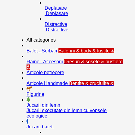
Deplasare
Deplasare
Distractive
Distractive
All categories
Balet - Serbari
Balerini & body & fustite &
Haine - Accesorii
Dresuri & sosete & bustiere
&
Articole petrecere
Articole Handmade
Bentite & cruciulite &
Figurine
Jucarii din lemn
Jucarii executate din lemn cu vopsele
ecologice
Jucarii baieti