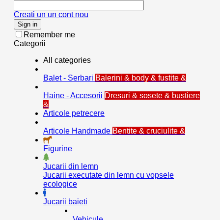
Creati un un cont nou
Sign in
Remember me
Categorii
All categories
Balet - Serbari
Balerini & body & fustite &
Haine - Accesorii
Dresuri & sosete & bustiere
&
Articole petrecere
Articole Handmade
Bentite & cruciulite &
Figurine
Jucarii din lemn
Jucarii executate din lemn cu vopsele
ecologice
Jucarii baieti
Vehicule