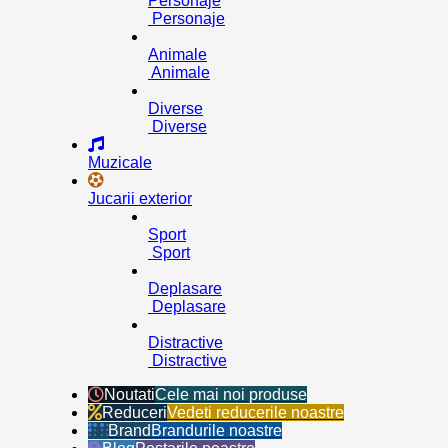
Personaje
Personaje
Animale
Animale
Diverse
Diverse
Muzicale
Jucarii exterior
Sport
Sport
Deplasare
Deplasare
Distractive
Distractive
Noutati
Cele mai noi produse
Reduceri
Vedeti reducerile noastre
Brand
Brandurile noastre