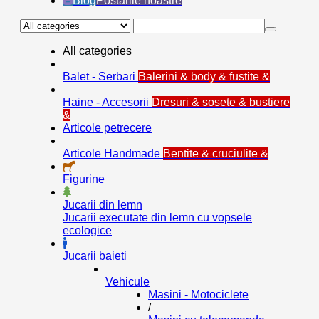
Blog
Postarile noastre
All categories
Balet - Serbari
Balerini & body & fustite &
Haine - Accesorii
Dresuri & sosete & bustiere
&
Articole petrecere
Articole Handmade
Bentite & cruciulite &
Figurine
Jucarii din lemn
Jucarii executate din lemn cu vopsele
ecologice
Jucarii baieti
Vehicule
Masini - Motociclete
/