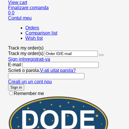
View cart
Finalizare comanda
0
0
Contul meu
Orders
Comparison list
Wish list
Track my order(s)
Track my order(s)
Sign in
Inregistrati-va
E-mail
Scrieti o parola.
V-ati uitat parola?
Creati un un cont nou
Sign in
Remember me