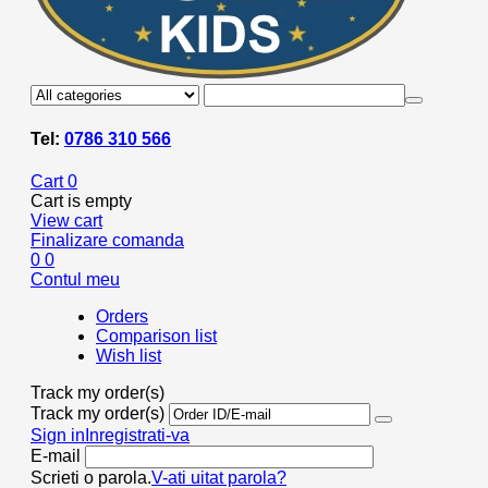
Tel:
0786 310 566
Cart
0
Cart is empty
View cart
Finalizare comanda
0
0
Contul meu
Orders
Comparison list
Wish list
Track my order(s)
Track my order(s)
Sign in
Inregistrati-va
E-mail
Scrieti o parola.
V-ati uitat parola?