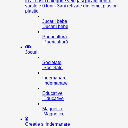
In aceasta categorie veti gasi jucarii pentru
varstele 0 luni - 3ani relizate din lemn, plus ori
plastic.
Jucarii bebe
Jucarii bebe
Puericultură
Puericultură
Jocuri
Societate
Societate
Indemanare
Indemanare
Educative
Educative
Magnetice
Magnetice
Creatie si indemanare