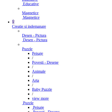
Educative
Magnetice
Magnetice
Creatie si indemanare
Desen - Pictura
Desen - Pictura
Puzzle
Peisaje
/
Povesti - Desene
/
Animale
/
Arta
/
Baby Puzzle
/
view more
Puzzle
Peisaje
Povesti - Desene