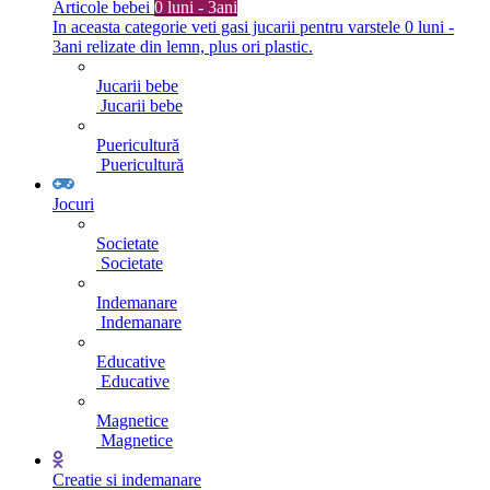
Articole bebei
0 luni - 3ani
In aceasta categorie veti gasi jucarii pentru varstele 0 luni -
3ani relizate din lemn, plus ori plastic.
Jucarii bebe
Jucarii bebe
Puericultură
Puericultură
Jocuri
Societate
Societate
Indemanare
Indemanare
Educative
Educative
Magnetice
Magnetice
Creatie si indemanare