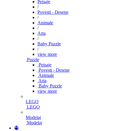
Peisaje
/
Povesti - Desene
/
Animale
/
Arta
/
Baby Puzzle
/
view more
Puzzle
Peisaje
Povesti - Desene
Animale
Arta
Baby Puzzle
view more
LEGO
LEGO
Modelaj
Modelaj