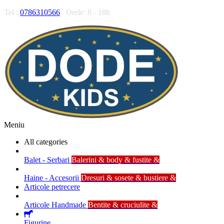
Tel :
0786310566
Orele: 8 - 18h
Meniu
All categories
Balet - Serbari
Balerini & body & fustite &
Haine - Accesorii
Dresuri & sosete & bustiere &
Articole petrecere
Articole Handmade
Bentite & cruciulite &
Figurine