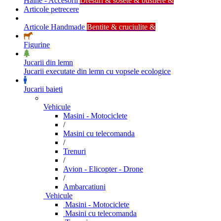
Haine - Accesorii
Dresuri & sosete & bustiere &
Articole petrecere
Articole Handmade
Bentite & cruciulite &
Figurine
Jucarii din lemn
Jucarii executate din lemn cu vopsele ecologice
Jucarii baieti
Vehicule
Masini - Motociclete
/
Masini cu telecomanda
/
Trenuri
/
Avion - Elicopter - Drone
/
Ambarcatiuni
Vehicule
Masini - Motociclete
Masini cu telecomanda