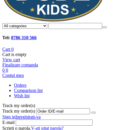
Tel:
0786 310 566
Cart
0
Cart is empty
View cart
Finalizare comanda
0
0
Contul meu
Orders
Comparison list
Wish list
Track my order(s)
Track my order(s)
Sign in
Inregistrati-va
E-mail
Scrieti o parola.
V-ati uitat parola?