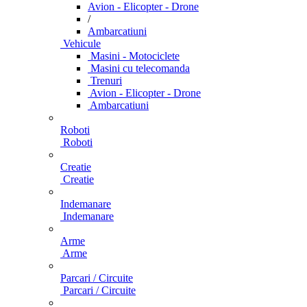
Avion - Elicopter - Drone
/
Ambarcatiuni
Vehicule
Masini - Motociclete
Masini cu telecomanda
Trenuri
Avion - Elicopter - Drone
Ambarcatiuni
Roboti
Roboti
Creatie
Creatie
Indemanare
Indemanare
Arme
Arme
Parcari / Circuite
Parcari / Circuite