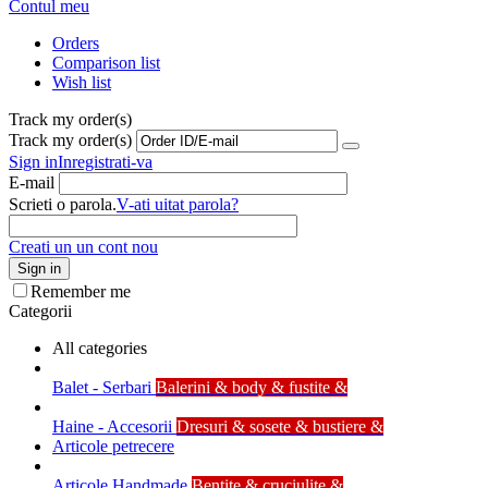
Contul meu
Orders
Comparison list
Wish list
Track my order(s)
Track my order(s)
Sign in
Inregistrati-va
E-mail
Scrieti o parola.
V-ati uitat parola?
Creati un un cont nou
Sign in
Remember me
Categorii
All categories
Balet - Serbari
Balerini & body & fustite &
Haine - Accesorii
Dresuri & sosete & bustiere &
Articole petrecere
Articole Handmade
Bentite & cruciulite &