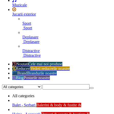
Muzicale
Jucarii exterior
Sport
Sport
Deplasare
Deplasare
Distractive
Distractive
Noutati
Cele mai noi produse
Reduceri
Vedeti reducerile noastre
Brand
Brandurile noastre
Blog
Postarile noastre
All categories
Balet - Serbari
Balerini & body & fustite &