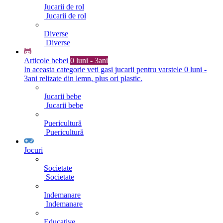
Jucarii de rol
Jucarii de rol
Diverse
Diverse
Articole bebei
0 luni - 3ani
In aceasta categorie veti gasi jucarii pentru varstele 0 luni -
3ani relizate din lemn, plus ori plastic.
Jucarii bebe
Jucarii bebe
Puericultură
Puericultură
Jocuri
Societate
Societate
Indemanare
Indemanare
Educative