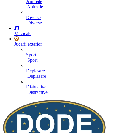
Animale
Animale
Diverse
Diverse
Muzicale
Jucarii exterior
Sport
Sport
Deplasare
Deplasare
Distractive
Distractive