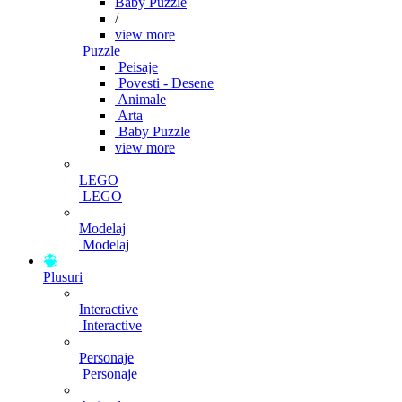
Baby Puzzle
/
view more
Puzzle
Peisaje
Povesti - Desene
Animale
Arta
Baby Puzzle
view more
LEGO
LEGO
Modelaj
Modelaj
Plusuri
Interactive
Interactive
Personaje
Personaje