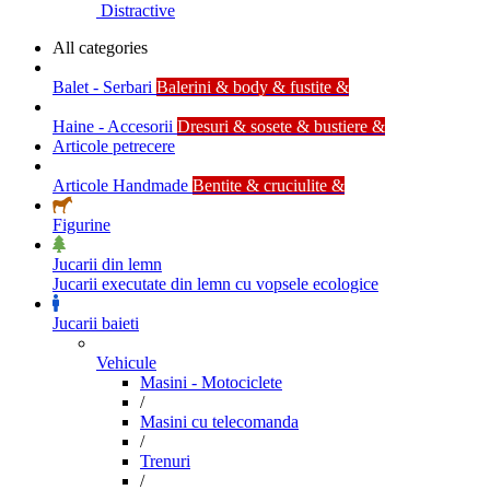
Distractive
All categories
Balet - Serbari
Balerini & body & fustite &
Haine - Accesorii
Dresuri & sosete & bustiere &
Articole petrecere
Articole Handmade
Bentite & cruciulite &
Figurine
Jucarii din lemn
Jucarii executate din lemn cu vopsele ecologice
Jucarii baieti
Vehicule
Masini - Motociclete
/
Masini cu telecomanda
/
Trenuri
/