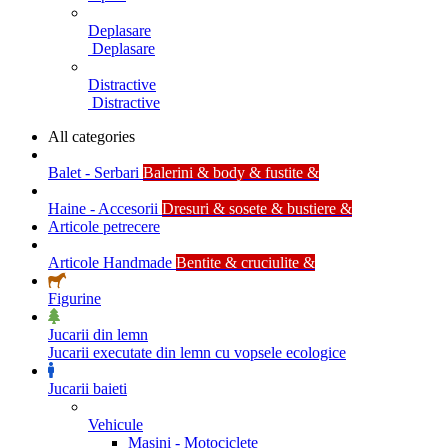
Deplasare
Deplasare
Distractive
Distractive
All categories
Balet - Serbari
Balerini & body & fustite &
Haine - Accesorii
Dresuri & sosete & bustiere &
Articole petrecere
Articole Handmade
Bentite & cruciulite &
Figurine
Jucarii din lemn
Jucarii executate din lemn cu vopsele ecologice
Jucarii baieti
Vehicule
Masini - Motociclete