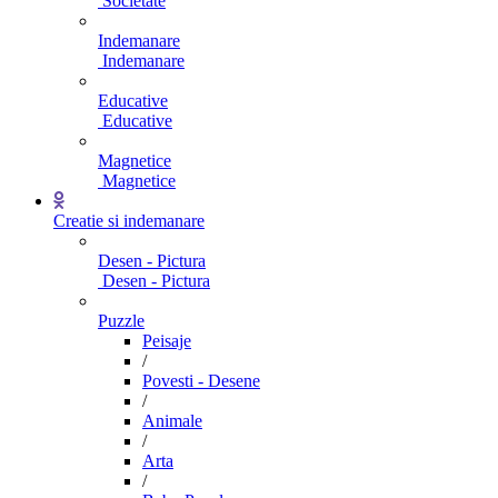
Societate
Indemanare
Indemanare
Educative
Educative
Magnetice
Magnetice
Creatie si indemanare
Desen - Pictura
Desen - Pictura
Puzzle
Peisaje
/
Povesti - Desene
/
Animale
/
Arta
/