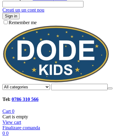
Creati un un cont nou
Sign in
Remember me
Tel:
0786 310 566
Cart
0
Cart is empty
View cart
Finalizare comanda
0
0