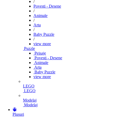
/
Povesti - Desene
/
Animale
/
Arta
/
Baby Puzzle
/
view more
Puzzle
Peisaje
Povesti - Desene
Animale
Arta
Baby Puzzle
view more
LEGO
LEGO
Modelaj
Modelaj
Plusuri