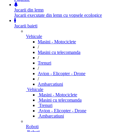
Jucarii din lemn
Jucarii executate din lemn cu vopsele ecologice
Jucarii baieti
Vehicule
Masini - Motociclete
/
Masini cu telecomanda
/
Trenuri
/
Avion - Elicopter - Drone
/
Ambarcatiuni
Vehicule
Masini - Motociclete
Masini cu telecomanda
Trenuri
Avion - Elicopter - Drone
Ambarcatiuni
Roboti
Roboti