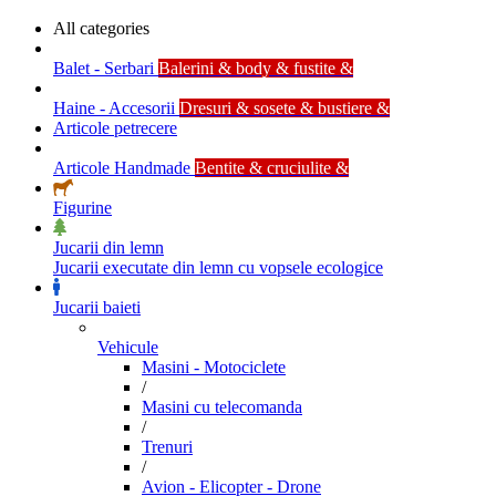
All categories
Balet - Serbari
Balerini & body & fustite &
Haine - Accesorii
Dresuri & sosete & bustiere &
Articole petrecere
Articole Handmade
Bentite & cruciulite &
Figurine
Jucarii din lemn
Jucarii executate din lemn cu vopsele ecologice
Jucarii baieti
Vehicule
Masini - Motociclete
/
Masini cu telecomanda
/
Trenuri
/
Avion - Elicopter - Drone