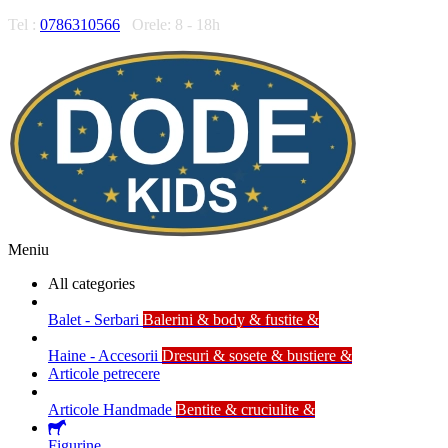
Tel :
0786310566
Orele: 8 - 18h
Meniu
All categories
Balet - Serbari
Balerini & body & fustite &
Haine - Accesorii
Dresuri & sosete & bustiere &
Articole petrecere
Articole Handmade
Bentite & cruciulite &
Figurine